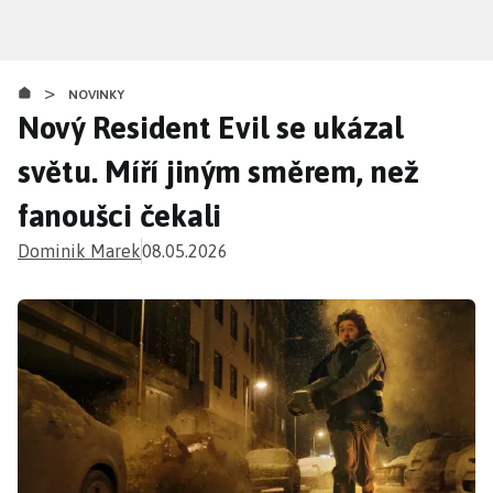
Přejít
k
hlavnímu
>
obsahu
NOVINKY
Nový Resident Evil se ukázal
světu. Míří jiným směrem, než
fanoušci čekali
Dominik Marek
08.05.2026