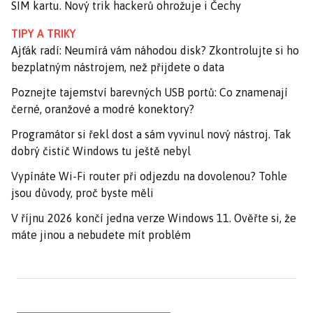
SIM kartu. Nový trik hackerů ohrožuje i Čechy
TIPY A TRIKY
Ajťák radí: Neumírá vám náhodou disk? Zkontrolujte si ho
bezplatným nástrojem, než přijdete o data
Poznejte tajemství barevných USB portů: Co znamenají
černé, oranžové a modré konektory?
Programátor si řekl dost a sám vyvinul nový nástroj. Tak
dobrý čistič Windows tu ještě nebyl
Vypínáte Wi-Fi router při odjezdu na dovolenou? Tohle
jsou důvody, proč byste měli
V říjnu 2026 končí jedna verze Windows 11. Ověřte si, že
máte jinou a nebudete mít problém