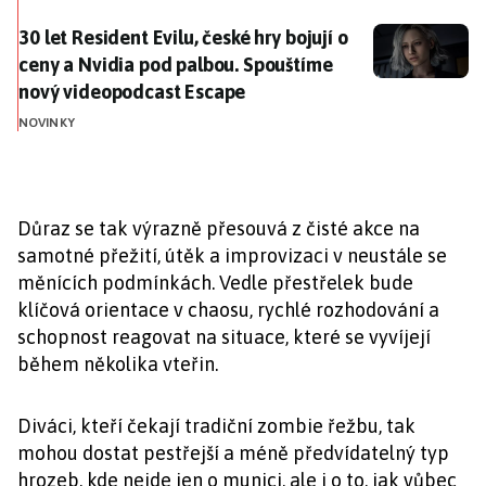
30 let Resident Evilu, české hry bojují o ceny a Nvid
30 let Resident Evilu, české hry bojují o
ceny a Nvidia pod palbou. Spouštíme
nový videopodcast Escape
NOVINKY
Důraz se tak výrazně přesouvá z čisté akce na
samotné přežití, útěk a improvizaci v neustále se
měnících podmínkách. Vedle přestřelek bude
klíčová orientace v chaosu, rychlé rozhodování a
schopnost reagovat na situace, které se vyvíjejí
během několika vteřin.
Diváci, kteří čekají tradiční zombie řežbu, tak
mohou dostat pestřejší a méně předvídatelný typ
hrozeb, kde nejde jen o munici, ale i o to, jak vůbec