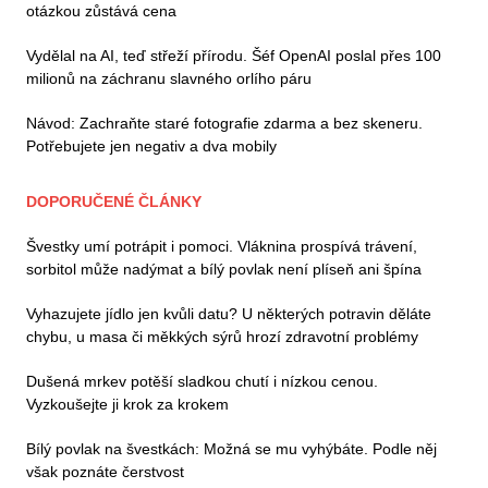
otázkou zůstává cena
Vydělal na AI, teď střeží přírodu. Šéf OpenAI poslal přes 100
milionů na záchranu slavného orlího páru
Návod: Zachraňte staré fotografie zdarma a bez skeneru.
Potřebujete jen negativ a dva mobily
DOPORUČENÉ ČLÁNKY
Švestky umí potrápit i pomoci. Vláknina prospívá trávení,
sorbitol může nadýmat a bílý povlak není plíseň ani špína
Vyhazujete jídlo jen kvůli datu? U některých potravin děláte
chybu, u masa či měkkých sýrů hrozí zdravotní problémy
Dušená mrkev potěší sladkou chutí i nízkou cenou.
Vyzkoušejte ji krok za krokem
Bílý povlak na švestkách: Možná se mu vyhýbáte. Podle něj
však poznáte čerstvost