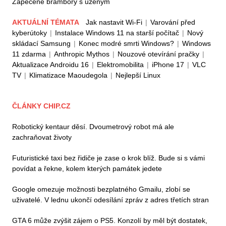
Zapečené brambory s uzeným
AKTUÁLNÍ TÉMATA
Jak nastavit Wi-Fi
|
Varování před
kyberútoky
|
Instalace Windows 11 na starší počítač
|
Nový
skládací Samsung
|
Konec modré smrti Windows?
|
Windows
11 zdarma
|
Anthropic Mythos
|
Nouzové otevírání pračky
|
Aktualizace Androidu 16
|
Elektromobilita
|
iPhone 17
|
VLC
TV
|
Klimatizace Maoudegola
|
Nejlepší Linux
ČLÁNKY CHIP.CZ
Robotický kentaur děsí. Dvoumetrový robot má ale
zachraňovat životy
Futuristické taxi bez řidiče je zase o krok blíž. Bude si s vámi
povídat a řekne, kolem kterých památek jedete
Google omezuje možnosti bezplatného Gmailu, zlobí se
uživatelé. V lednu ukončí odesílání zpráv z adres třetích stran
GTA 6 může zvýšit zájem o PS5. Konzolí by měl být dostatek,