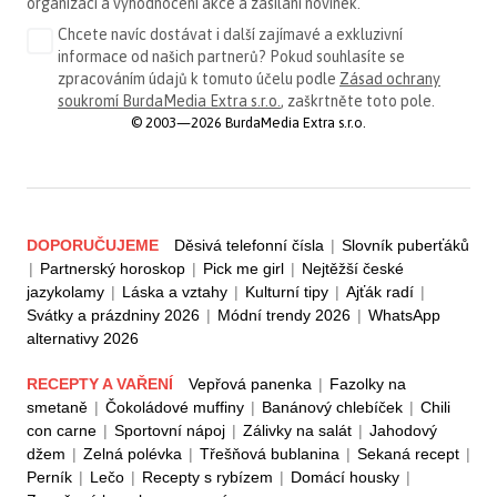
organizaci a vyhodnocení akce a zasílání novinek.
Chcete navíc dostávat i další zajímavé a exkluzivní
informace od našich partnerů? Pokud souhlasíte se
zpracováním údajů k tomuto účelu podle
Zásad ochrany
soukromí BurdaMedia Extra s.r.o.
, zaškrtněte toto pole.
© 2003—2026 BurdaMedia Extra s.r.o.
DOPORUČUJEME
Děsivá telefonní čísla
|
Slovník puberťáků
|
Partnerský horoskop
|
Pick me girl
|
Nejtěžší české
jazykolamy
|
Láska a vztahy
|
Kulturní tipy
|
Ajťák radí
|
Svátky a prázdniny 2026
|
Módní trendy 2026
|
WhatsApp
alternativy 2026
RECEPTY A VAŘENÍ
Vepřová panenka
|
Fazolky na
smetaně
|
Čokoládové muffiny
|
Banánový chlebíček
|
Chili
con carne
|
Sportovní nápoj
|
Zálivky na salát
|
Jahodový
džem
|
Zelná polévka
|
Třešňová bublanina
|
Sekaná recept
|
Perník
|
Lečo
|
Recepty s rybízem
|
Domácí housky
|