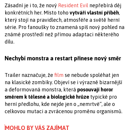
Zásadní je i to, že nový
Resident Evil
nepřebírá děj
konkrétních her. Místo toho
vytváří vlastní příběh
,
který stojí na pravidlech, atmosféře a světě herní
série. Pro fanoušky to znamená spíš nový pohled na
známé prostředí než přímou adaptaci některého
dílu.
Nechybí monstra a restart přinese nový směr
Trailer naznačuje, že
film
se nebude spoléhat jen
na klasické zombíky. Objeví se i výrazně bizarnější
a deformovaná monstra, která
posouvají horor
směrem k tělesné a biologické hrůze
typické pro
herní předlohu, kde nejde jen o „nemrtvé“, ale o
celkovou mutaci a zvrácenou proměnu organismů.
MOHLO BY VÁS ZAJÍMAT