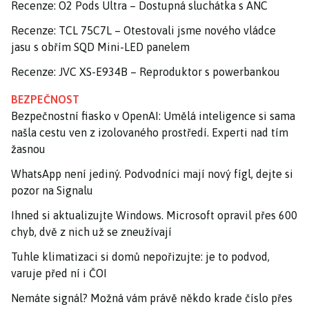
Recenze: O2 Pods Ultra – Dostupná sluchátka s ANC
Recenze: TCL 75C7L – Otestovali jsme nového vládce
jasu s obřím SQD Mini-LED panelem
Recenze: JVC XS-E934B – Reproduktor s powerbankou
BEZPEČNOST
Bezpečnostní fiasko v OpenAI: Umělá inteligence si sama
našla cestu ven z izolovaného prostředí. Experti nad tím
žasnou
WhatsApp není jediný. Podvodníci mají nový fígl, dejte si
pozor na Signalu
Ihned si aktualizujte Windows. Microsoft opravil přes 600
chyb, dvě z nich už se zneužívají
Tuhle klimatizaci si domů nepořizujte: je to podvod,
varuje před ní i ČOI
Nemáte signál? Možná vám právě někdo krade číslo přes