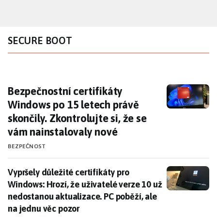
Přejít
k
hlavnímu
SECURE BOOT
obsahu
Bezpečnostní certifikáty Windows po 15 letec
Bezpečnostní certifikáty
Windows po 15 letech právě
skončily. Zkontrolujte si, že se
vám nainstalovaly nové
BEZPEČNOST
Vypršely důležité certifikáty pro Windows: Hrozí, že 
Vypršely důležité certifikáty pro
Windows: Hrozí, že uživatelé verze 10 už
nedostanou aktualizace. PC poběží, ale
na jednu věc pozor