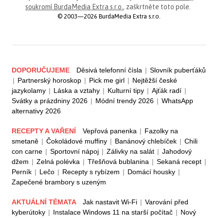
soukromí BurdaMedia Extra s.r.o.
, zaškrtněte toto pole.
© 2003—2026 BurdaMedia Extra s.r.o.
DOPORUČUJEME
Děsivá telefonní čísla
|
Slovník puberťáků
|
Partnerský horoskop
|
Pick me girl
|
Nejtěžší české
jazykolamy
|
Láska a vztahy
|
Kulturní tipy
|
Ajťák radí
|
Svátky a prázdniny 2026
|
Módní trendy 2026
|
WhatsApp
alternativy 2026
RECEPTY A VAŘENÍ
Vepřová panenka
|
Fazolky na
smetaně
|
Čokoládové muffiny
|
Banánový chlebíček
|
Chili
con carne
|
Sportovní nápoj
|
Zálivky na salát
|
Jahodový
džem
|
Zelná polévka
|
Třešňová bublanina
|
Sekaná recept
|
Perník
|
Lečo
|
Recepty s rybízem
|
Domácí housky
|
Zapečené brambory s uzeným
AKTUÁLNÍ TÉMATA
Jak nastavit Wi-Fi
|
Varování před
kyberútoky
|
Instalace Windows 11 na starší počítač
|
Nový