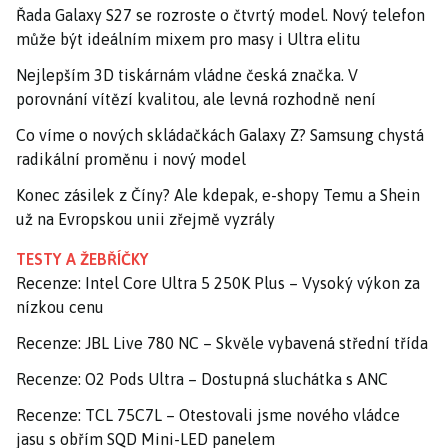
Řada Galaxy S27 se rozroste o čtvrtý model. Nový telefon
může být ideálním mixem pro masy i Ultra elitu
Nejlepším 3D tiskárnám vládne česká značka. V
porovnání vítězí kvalitou, ale levná rozhodně není
Co víme o nových skládačkách Galaxy Z? Samsung chystá
radikální proměnu i nový model
Konec zásilek z Číny? Ale kdepak, e-shopy Temu a Shein
už na Evropskou unii zřejmě vyzrály
TESTY A ŽEBŘÍČKY
Recenze: Intel Core Ultra 5 250K Plus – Vysoký výkon za
nízkou cenu
Recenze: JBL Live 780 NC – Skvěle vybavená střední třída
Recenze: O2 Pods Ultra – Dostupná sluchátka s ANC
Recenze: TCL 75C7L – Otestovali jsme nového vládce
jasu s obřím SQD Mini-LED panelem