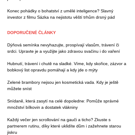
Konec pohádky o bohatství z umělé inteligence? Slavný
investor z filmu Sázka na nejistotu věští trhům drsný pád
DOPORUČENÉ ČLÁNKY
Dýňová semínka nevyhazujte, prospívají vlasům, trávení či
srdci. Upravte je a využijte jako zdravou svačinu i do vaření
Hubnutí, trávení i chutě na sladké. Víme, kdy skořice, zázvor a
bobkový list opravdu pomáhají a kdy jde o mýty
Zelené brambory nejsou jen kosmetická vada. Kdy je ještě
můžete sníst
Snídaně, která zasytí na celé dopoledne: Pomůže správné
množství bílkovin a dostatek vlákniny
Každý večer jen scrollování na gauči a ticho? Zkuste s
partnerem rutinu, díky které uklidíte dům i zažehnete starou
jiskru