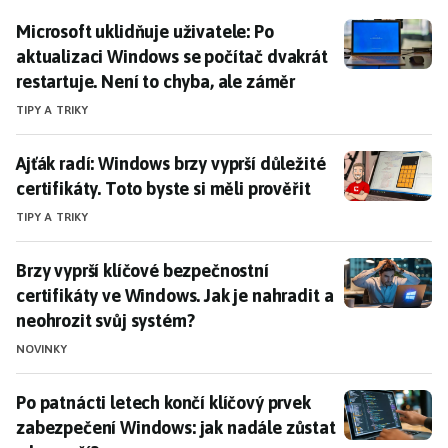
Microsoft uklidňuje uživatele: Po aktualizaci Windows
Microsoft uklidňuje uživatele: Po
aktualizaci Windows se počítač dvakrát
restartuje. Není to chyba, ale záměr
TIPY A TRIKY
Ajťák radí: Windows brzy vyprší důležité certifikáty. To
Ajťák radí: Windows brzy vyprší důležité
certifikáty. Toto byste si měli prověřit
TIPY A TRIKY
Brzy vyprší klíčové bezpečnostní certifikáty ve Windo
Brzy vyprší klíčové bezpečnostní
certifikáty ve Windows. Jak je nahradit a
neohrozit svůj systém?
NOVINKY
Po patnácti letech končí klíčový prvek zabezpečení W
Po patnácti letech končí klíčový prvek
zabezpečení Windows: jak nadále zůstat