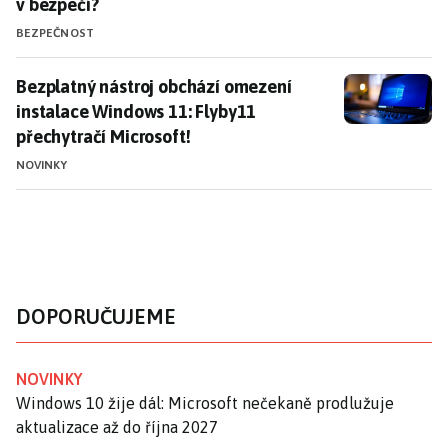
v bezpečí?
BEZPEČNOST
Bezplatný nástroj obchází omezení instalace Windows
Bezplatný nástroj obchází omezení
instalace Windows 11: Flyby11
přechytračí Microsoft!
NOVINKY
DOPORUČUJEME
NOVINKY
Windows 10 žije dál: Microsoft nečekaně prodlužuje
aktualizace až do října 2027