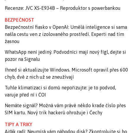
Recenze: JVC XS-E934B – Reproduktor s powerbankou
BEZPEČNOST
Bezpečnostní fiasko v OpenAI: Umělá inteligence si sama
našla cestu ven z izolovaného prostředí. Experti nad tím
žasnou
WhatsApp není jediný. Podvodníci mají nový fígl, dejte si
pozor na Signalu
Ihned si aktualizujte Windows. Microsoft opravil přes 600
chyb, dvě z nich už se zneužívají
Tuhle klimatizaci si domů nepořizujte: je to podvod,
varuje před ní i ČOI
Nemáte signál? Možná vám právě někdo krade číslo přes
SIM kartu. Nový trik hackerů ohrožuje i Čechy
TIPY A TRIKY
Ajťák radí: Neumírá vám náhodou disk? Zkontrolujte si ho