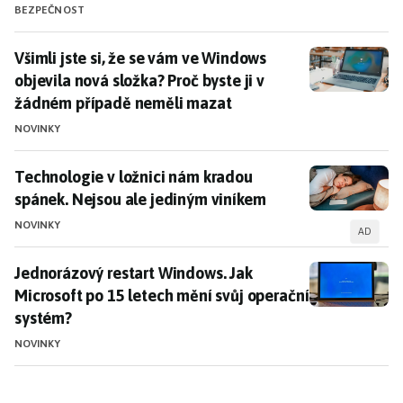
BEZPEČNOST
Všimli jste si, že se vám ve Windows objevila nová sl
Všimli jste si, že se vám ve Windows
objevila nová složka? Proč byste ji v
žádném případě neměli mazat
NOVINKY
Technologie v ložnici nám kradou spánek. Nejsou ale
Technologie v ložnici nám kradou
spánek. Nejsou ale jediným viníkem
NOVINKY
AD
Jednorázový restart Windows. Jak Microsoft po 15 le
Jednorázový restart Windows. Jak
Microsoft po 15 letech mění svůj operační
systém?
NOVINKY