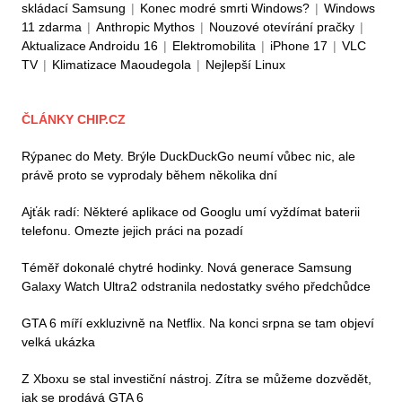
skládací Samsung
|
Konec modré smrti Windows?
|
Windows
11 zdarma
|
Anthropic Mythos
|
Nouzové otevírání pračky
|
Aktualizace Androidu 16
|
Elektromobilita
|
iPhone 17
|
VLC
TV
|
Klimatizace Maoudegola
|
Nejlepší Linux
ČLÁNKY CHIP.CZ
Rýpanec do Mety. Brýle DuckDuckGo neumí vůbec nic, ale
právě proto se vyprodaly během několika dní
Ajťák radí: Některé aplikace od Googlu umí vyždímat baterii
telefonu. Omezte jejich práci na pozadí
Téměř dokonalé chytré hodinky. Nová generace Samsung
Galaxy Watch Ultra2 odstranila nedostatky svého předchůdce
GTA 6 míří exkluzivně na Netflix. Na konci srpna se tam objeví
velká ukázka
Z Xboxu se stal investiční nástroj. Zítra se můžeme dozvědět,
jak se prodává GTA 6