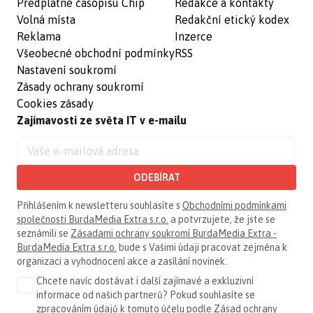
Předplatné časopisu Chip
Redakce a kontakty
Volná místa
Redakční etický kodex
Reklama
Inzerce
Všeobecné obchodní podmínky
RSS
Nastavení soukromí
Zásady ochrany soukromí
Cookies zásady
Zajímavosti ze světa IT v e-mailu
ODEBÍRAT
Přihlášením k newsletteru souhlasíte s
Obchodními podmínkami
společnosti BurdaMedia Extra s.r.o.
a potvrzujete, že jste se
seznámili se
Zásadami ochrany soukromí BurdaMedia Extra -
BurdaMedia Extra s.r.o.
bude s Vašimi údaji pracovat zejména k
organizaci a vyhodnocení akce a zasílání novinek.
Chcete navíc dostávat i další zajímavé a exkluzivní
informace od našich partnerů? Pokud souhlasíte se
zpracováním údajů k tomuto účelu podle
Zásad ochrany