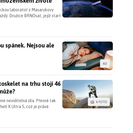
 mimozemském životě
eckou laboratoř z Masarykovy
aždý. Družice BRNOsat, jejíž start
ou spánek. Nejsou ale jediným viníkem
u spánek. Nejsou ale
AD
í exoskelet na trhu stojí 46 tisíc korun. S čím vám 
exoskelet na trhu stojí 46
omůže?
ne neviditelná síla. Přesně tak
6 FOTO
hell X Ultra S, což je právě