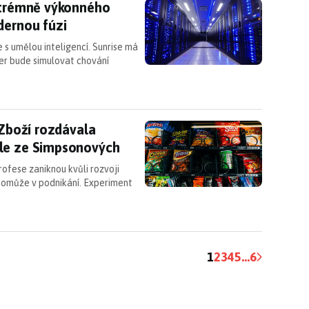
extrémně výkonného superpočítače. Bude testovat 
extrémně výkonného
dernou fúzi
e s umělou inteligencí. Sunrise má
ber bude simulovat chování
t: Zboží rozdávala zdarma a vymyslela si dodavat
 Zboží rozdávala
ele ze Simpsonových
rofese zaniknou kvůli rozvoji
pomůže v podnikání. Experiment
1
2
3
4
5
...
6