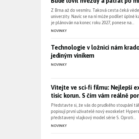
Bude lovit hvězdy a pátrat po
Z Brna až do vesmíru. Taková cesta čeká věd
univerzity. Navíc se na ní může podílet úplně k
je plánován na konec roku 2027, ponese na…
NOVINKY
Technologie v ložnici nám krad
Technologie v ložnici nám krado
jediným viníkem
NOVINKY
Vítejte ve sci-fi filmu: Nejlepš
Vítejte ve sci-fi filmu: Nejlepší 
tisíc korun. S čím vám reálně p
Představte si, že vás do prudkého stoupání táh
popisují první uživatelé nový exoskelet Hypers
představený vlajkový model série S. Oproti…
NOVINKY