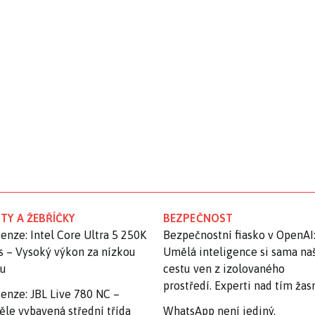
TY A ŽEBŘÍČKY
BEZPEČNOST
enze: Intel Core Ultra 5 250K
Bezpečnostní fiasko v OpenAI
s – Vysoký výkon za nízkou
Umělá inteligence si sama na
nu
cestu ven z izolovaného
prostředí. Experti nad tím ža
enze: JBL Live 780 NC –
ěle vybavená střední třída
WhatsApp není jediný.