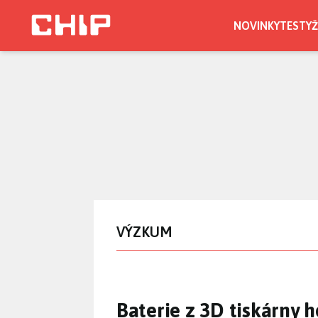
Přejít
k
NOVINKY
TESTY
Ž
hlavnímu
obsahu
VÝZKUM
Baterie z 3D tiskárny 
Baterie z 3D tiskárny h