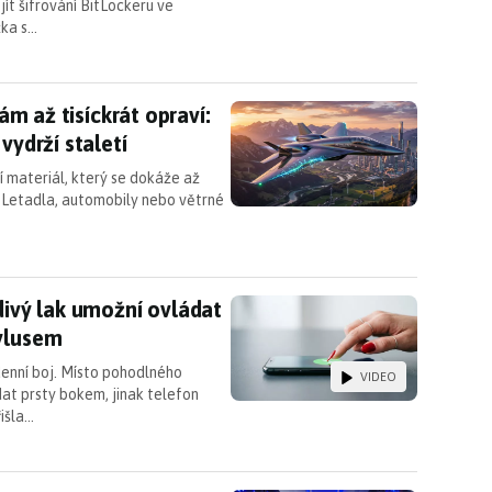
ít šifrování BitLockeru ve
žka s…
 sám až tisíckrát opraví: kompozit pro letadla a aut
sám až tisíckrát opraví:
vydrží staletí
ní materiál, který se dokáže až
. Letadla, automobily nebo větrné
odivý lak umožní ovládat dotykový displej nehtem
divý lak umožní ovládat
tylusem
denní boj. Místo pohodlného
VIDEO
dat prsty bokem, jinak telefon
išla…