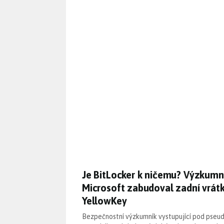
Je BitLocker k ničemu? Výzkumní
Je BitLocker k ničemu? Výzkumník
Microsoft zabudoval zadní vrátk
YellowKey
Bezpečnostní výzkumník vystupující pod pse