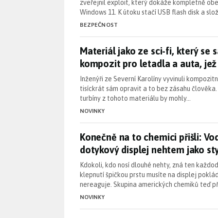
zveřejnil exploit, který dokáže kompletně obej
Windows 11. K útoku stačí USB flash disk a slo
BEZPEČNOST
Materiál jako ze sci-fi, který se
Materiál jako ze sci-fi, který se 
kompozit pro letadla a auta, jež 
Inženýři ze Severní Karolíny vyvinuli kompozit
tisíckrát sám opravit a to bez zásahu člověka
turbíny z tohoto materiálu by mohly…
NOVINKY
Konečně na to chemici přišli: V
Konečně na to chemici přišli: Vo
dotykový displej nehtem jako s
Kdokoli, kdo nosí dlouhé nehty, zná ten každo
klepnutí špičkou prstu musíte na displej poklá
nereaguje. Skupina amerických chemiků teď př
NOVINKY