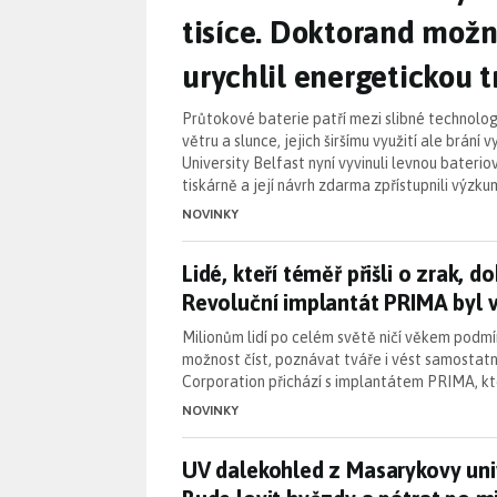
tisíce. Doktorand mož
urychlil energetickou 
Průtokové baterie patří mezi slibné technolog
větru a slunce, jejich širšímu využití ale brání
University Belfast nyní vyvinuli levnou bateri
tiskárně a její návrh zdarma zpřístupnili výzk
NOVINKY
Lidé, kteří téměř přišli o zrak
Lidé, kteří téměř přišli o zrak, 
Revoluční implantát PRIMA byl 
Milionům lidí po celém světě ničí věkem pod
možnost číst, poznávat tváře i vést samostatn
Corporation přichází s implantátem PRIMA, k
NOVINKY
UV dalekohled z Masarykovy uni
UV dalekohled z Masarykovy univ