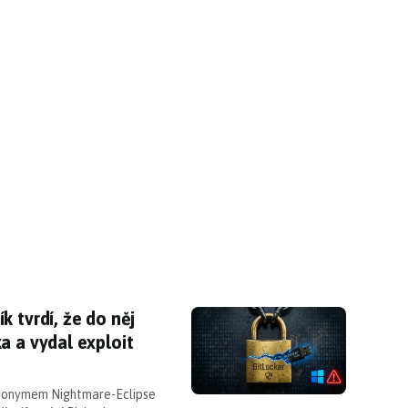
k tvrdí, že do něj Microsoft zabudoval zadní vrá
 tvrdí, že do něj
a a vydal exploit
udonymem Nightmare-Eclipse