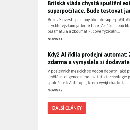
Britská vláda chystá spuštění 
Britská vláda chystá spuštění 
superpočítače. Bude testovat ja
Britové investují miliony liber do superpočítač
urychlit výzkum jaderné fúze. Za 45 milionů li
plazmatu a a zkoumat klíčové fyzikální…
NOVINKY
Když AI řídila prodejní automa
Když AI řídila prodejní automat:
zdarma a vymyslela si dodavat
V posledních měsících se vedou debaty, jaké p
umělé inteligence nebo jak tato technologie 
společnosti Anthropic, která vyvíjí chatbota…
NOVINKY
DALŠÍ ČLÁNKY