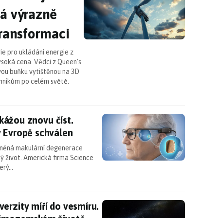
ná výrazně
transformaci
ie pro ukládání energie z
 vysoká cena. Vědci z Queen's
ovou buňku vytištěnou na 3D
umníkům po celém světě.
, dokážou znovu číst. Revoluční implantát PRIMA by
dokážou znovu číst.
v Evropě schválen
míněná makulární degenerace
ý život. Americká firma Science
terý…
verzity míří do vesmíru. Bude lovit hvězdy a pá
erzity míří do vesmíru.