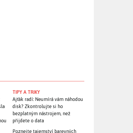
TIPY A TRIKY
:
Ajťák radí: Neumírá vám náhodou
šla
disk? Zkontrolujte si ho
bezplatným nástrojem, než
snou
přijdete o data
Poznejte tajemství barevných