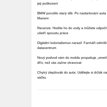
její poškození
BMW porušilo starý slib. Po nastartování auta
Manem
Recenze: Hodíte ho do vody a můžete odpoč
ušetří spoustu práce
Digitální kolonialismus narazil. Farmáři odmítl
datacentrum
Nový podvod vám do mobilu propašuje „smetí
dřív, než vás začne otravovat
Chytrý zlepšovák do auta: Udělejte si držák na
sáčku