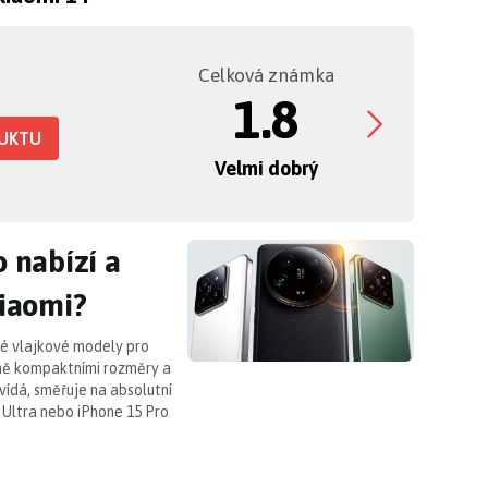
Celková známka
1.8
DUKTU
Velmi dobrý
o nabízí a kolik stojí novinky od Xi
o nabízí a
Xiaomi?
vé vlajkové modely pro
vně kompaktními rozměry a
vídá, směřuje na absolutní
 Ultra nebo iPhone 15 Pro