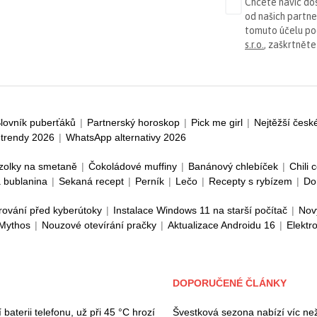
Chcete navíc dos
od našich partn
tomuto účelu p
s.r.o.
, zaškrtněte
lovník puberťáků
|
Partnerský horoskop
|
Pick me girl
|
Nejtěžší česk
trendy 2026
|
WhatsApp alternativy 2026
zolky na smetaně
|
Čokoládové muffiny
|
Banánový chlebíček
|
Chili 
 bublanina
|
Sekaná recept
|
Perník
|
Lečo
|
Recepty s rybízem
|
Do
rování před kyberútoky
|
Instalace Windows 11 na starší počítač
|
Nov
 Mythos
|
Nouzové otevírání pračky
|
Aktualizace Androidu 16
|
Elektr
DOPORUČENÉ ČLÁNKY
baterii telefonu, už při 45 °C hrozí
Švestková sezona nabízí víc než 