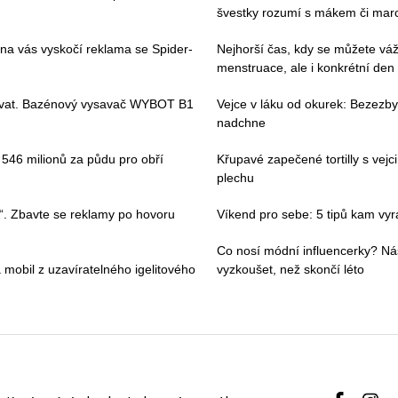
švestky rozumí s mákem či ma
 na vás vyskočí reklama se Spider-
Nejhorší čas, kdy se můžete váž
menstruace, ale i konkrétní den
ívat. Bazénový vysavač WYBOT B1
Vejce v láku od okurek: Bezezbyt
nadchne
i 546 milionů za půdu pro obří
Křupavé zapečené tortilly s vej
plechu
“. Zbavte se reklamy po hovoru
Víkend pro sebe: 5 tipů kam vyraz
Co nosí módní influencerky? Ná
 mobil z uzavíratelného igelitového
vyzkoušet, než skončí léto