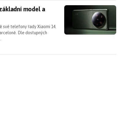
t základní model a provedení Ultra?
 základní model a
ě své telefony řady Xiaomi 14.
Barceloně. Dle dostupných
…