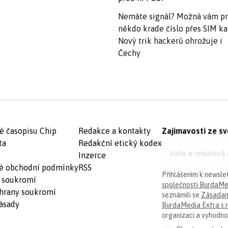
Nemáte signál? Možná vám p
někdo krade číslo přes SIM ka
Nový trik hackerů ohrožuje i
Čechy
é časopisu Chip
Redakce a kontakty
Zajímavosti ze sv
ta
Redakční etický kodex
Inzerce
é obchodní podmínky
RSS
Přihlášením k newsle
 soukromí
společnosti BurdaMed
hrany soukromí
seznámili se
Zásadam
ásady
BurdaMedia Extra s.r
organizaci a vyhodnoc