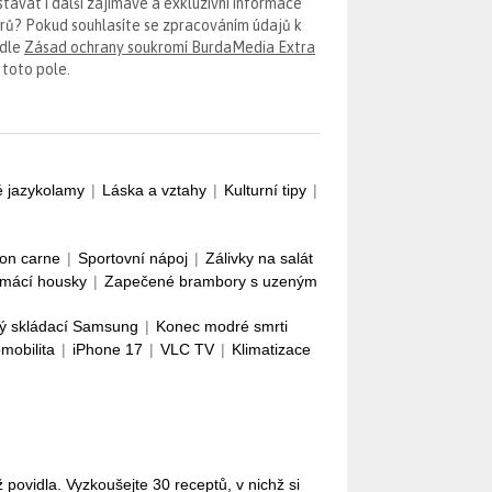
távat i další zajímavé a exkluzivní informace
erů? Pokud souhlasíte se zpracováním údajů k
odle
Zásad ochrany soukromí BurdaMedia Extra
 toto pole.
é jazykolamy
|
Láska a vztahy
|
Kulturní tipy
|
con carne
|
Sportovní nápoj
|
Zálivky na salát
mácí housky
|
Zapečené brambory s uzeným
ý skládací Samsung
|
Konec modré smrti
omobilita
|
iPhone 17
|
VLC TV
|
Klimatizace
povidla. Vyzkoušejte 30 receptů, v nichž si