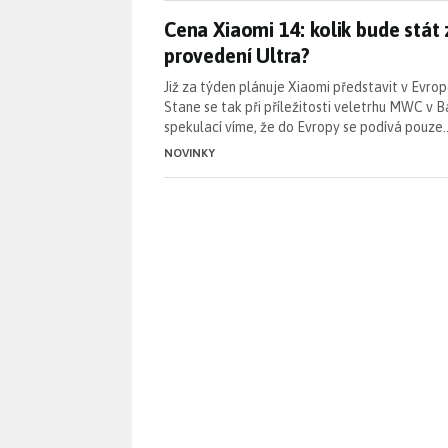
Cena Xiaomi 14: kolik bude stá
Cena Xiaomi 14: kolik bude stát
provedení Ultra?
Již za týden plánuje Xiaomi představit v Evrop
Stane se tak při příležitosti veletrhu MWC v 
spekulací víme, že do Evropy se podívá pouze
NOVINKY