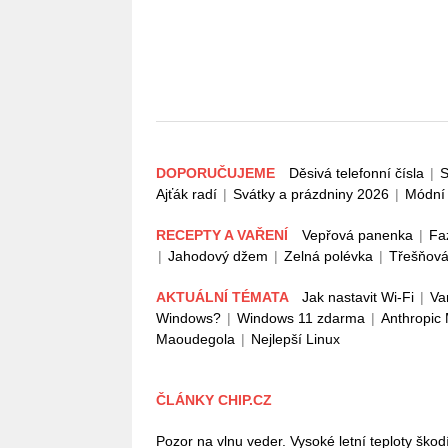
DOPORUČUJEME
Děsivá telefonní čísla
|
S
Ajťák radí
|
Svátky a prázdniny 2026
|
Módní 
RECEPTY A VAŘENÍ
Vepřová panenka
|
Fa
|
Jahodový džem
|
Zelná polévka
|
Třešňová
AKTUÁLNÍ TÉMATA
Jak nastavit Wi-Fi
|
Va
Windows?
|
Windows 11 zdarma
|
Anthropic
Maoudegola
|
Nejlepší Linux
ČLÁNKY CHIP.CZ
Pozor na vlnu veder. Vysoké letní teploty škodí 