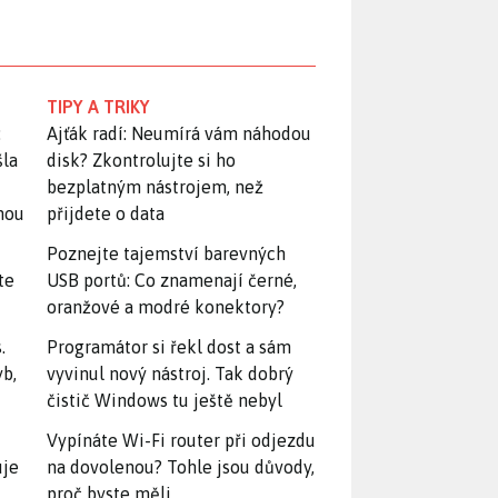
TIPY A TRIKY
:
Ajťák radí: Neumírá vám náhodou
šla
disk? Zkontrolujte si ho
bezplatným nástrojem, než
snou
přijdete o data
Poznejte tajemství barevných
te
USB portů: Co znamenají černé,
oranžové a modré konektory?
.
Programátor si řekl dost a sám
yb,
vyvinul nový nástroj. Tak dobrý
čistič Windows tu ještě nebyl
Vypínáte Wi-Fi router při odjezdu
uje
na dovolenou? Tohle jsou důvody,
proč byste měli