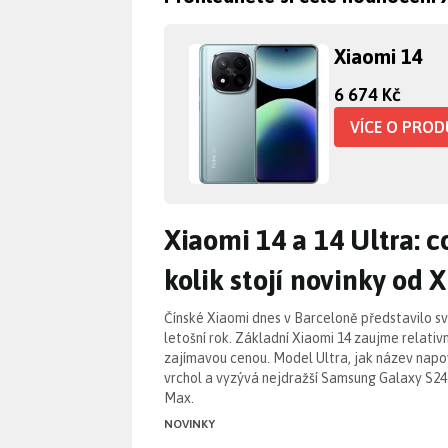
Xiaomi 14
6 674 Kč
VÍCE O PRO
Xiaomi 14 a 14 Ultra: c
Xiaomi 14 a 14 Ultra: c
kolik stojí novinky od 
Čínské Xiaomi dnes v Barceloně představilo s
letošní rok. Základní Xiaomi 14 zaujme relati
zajímavou cenou. Model Ultra, jak název napo
vrchol a vyzývá nejdražší Samsung Galaxy S24
Max.
NOVINKY