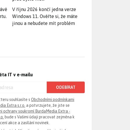
rávě
V říjnu 2026 končí jedna verze
rtu.
Windows 11. Ověřte si, že máte
jinou a nebudete mít problém
ěta IT v e-mailu
ODEBÍRAT
tteru souhlasíte s
Obchodními podmínkami
ia Extra s.r.o.
a potvrzujete, že jste se
i ochrany soukromí BurdaMedia Extra -
.o.
bude s Vašimi údaji pracovat zejména k
ení akce a zasílání novinek.