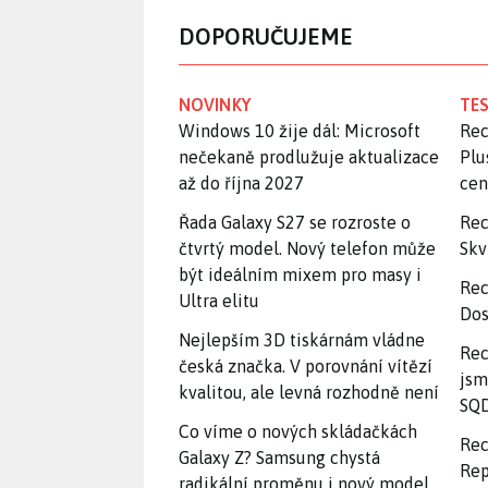
DOPORUČUJEME
NOVINKY
TES
Windows 10 žije dál: Microsoft
Rec
nečekaně prodlužuje aktualizace
Plu
až do října 2027
ce
Řada Galaxy S27 se rozroste o
Rec
čtvrtý model. Nový telefon může
Skv
být ideálním mixem pro masy i
Rec
Ultra elitu
Dos
Nejlepším 3D tiskárnám vládne
Rec
česká značka. V porovnání vítězí
jsm
kvalitou, ale levná rozhodně není
SQD
Co víme o nových skládačkách
Rec
Galaxy Z? Samsung chystá
Rep
radikální proměnu i nový model