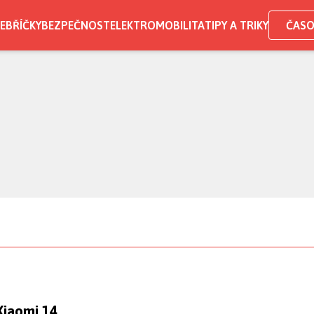
EBŘÍČKY
BEZPEČNOST
ELEKTROMOBILITA
TIPY A TRIKY
ČASO
Xiaomi 14