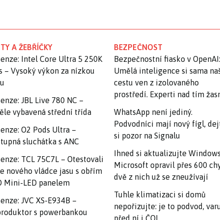
TY A ŽEBŘÍČKY
BEZPEČNOST
enze: Intel Core Ultra 5 250K
Bezpečnostní fiasko v OpenAI
s – Vysoký výkon za nízkou
Umělá inteligence si sama na
nu
cestu ven z izolovaného
prostředí. Experti nad tím ža
enze: JBL Live 780 NC –
ěle vybavená střední třída
WhatsApp není jediný.
Podvodníci mají nový fígl, dej
enze: O2 Pods Ultra –
si pozor na Signalu
tupná sluchátka s ANC
Ihned si aktualizujte Windows
enze: TCL 75C7L – Otestovali
Microsoft opravil přes 600 ch
e nového vládce jasu s obřím
dvě z nich už se zneužívají
 Mini-LED panelem
Tuhle klimatizaci si domů
enze: JVC XS-E934B –
nepořizujte: je to podvod, var
roduktor s powerbankou
před ní i ČOI