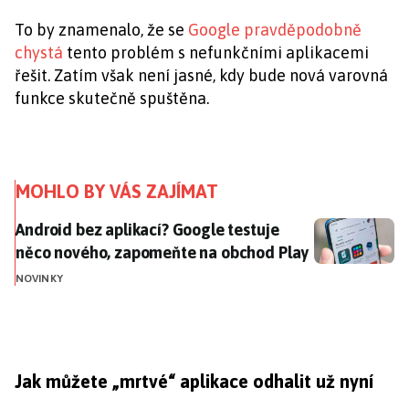
To by znamenalo, že se
Google pravděpodobně
chystá
tento problém s nefunkčními aplikacemi
řešit. Zatím však není jasné, kdy bude nová varovná
funkce skutečně spuštěna.
MOHLO BY VÁS ZAJÍMAT
Android bez aplikací? Google testuje něco nového, 
Android bez aplikací? Google testuje
něco nového, zapomeňte na obchod Play
NOVINKY
Jak můžete „mrtvé“ aplikace odhalit už nyní