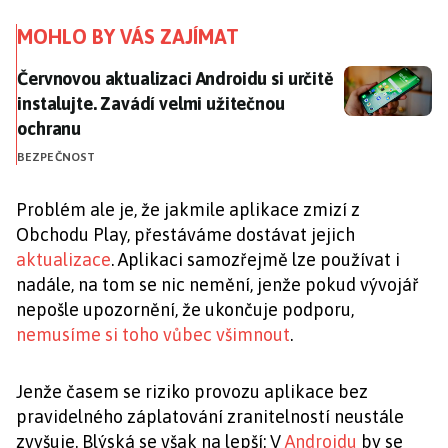
MOHLO BY VÁS ZAJÍMAT
Červnovou aktualizaci Androidu si určitě instalujte. 
Červnovou aktualizaci Androidu si určitě
instalujte. Zavádí velmi užitečnou
ochranu
BEZPEČNOST
Problém ale je, že jakmile aplikace zmizí z
Obchodu Play, přestáváme dostávat jejich
aktualizace
. Aplikaci samozřejmě lze používat i
nadále, na tom se nic nemění, jenže pokud vývojář
nepošle upozornění, že ukončuje podporu,
nemusíme si toho vůbec všimnout
.
Jenže časem se riziko provozu aplikace bez
pravidelného záplatování zranitelností neustále
zvyšuje. Blýská se však na lepší: V
Androidu
by se