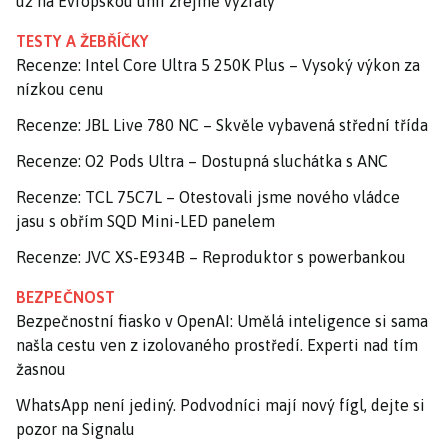
už na Evropskou unii zřejmě vyzrály
TESTY A ŽEBŘÍČKY
Recenze: Intel Core Ultra 5 250K Plus – Vysoký výkon za
nízkou cenu
Recenze: JBL Live 780 NC – Skvěle vybavená střední třída
Recenze: O2 Pods Ultra – Dostupná sluchátka s ANC
Recenze: TCL 75C7L – Otestovali jsme nového vládce
jasu s obřím SQD Mini-LED panelem
Recenze: JVC XS-E934B – Reproduktor s powerbankou
BEZPEČNOST
Bezpečnostní fiasko v OpenAI: Umělá inteligence si sama
našla cestu ven z izolovaného prostředí. Experti nad tím
žasnou
WhatsApp není jediný. Podvodníci mají nový fígl, dejte si
pozor na Signalu