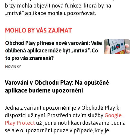
brzy mohla objevit nová funkce, která by na
„mrtvé“ aplikace mohla upozorňovat.
MOHLO BY VÁS ZAJÍMAT
Obchod Play přinese nové varování: Vaše oblíbená ap
Obchod Play přinese nové varování: Vaše
oblíbená aplikace může být „mrtvá“. Co
to pro vás znamená?
NOVINKY
Varování v Obchodu Play: Na opuštěné
aplikace budeme upozorněni
Jedna z variant upozornění je v Obchodě Play k
dispozici už nyní. Prostřednictvím služby
Google
Play Protect
už jednu notifikaci dostáváme. Jedná
se ale o upozornění pouze v případě, kdy je