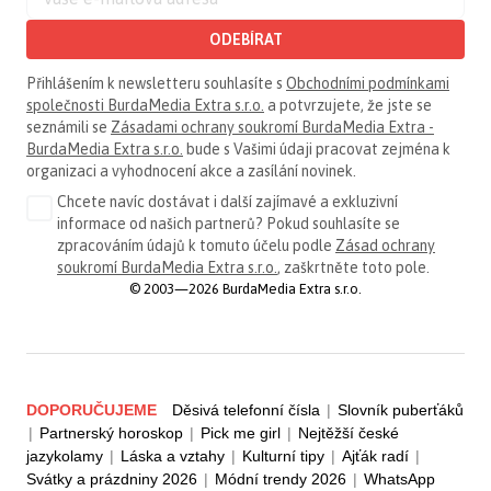
ODEBÍRAT
Přihlášením k newsletteru souhlasíte s
Obchodními podmínkami
společnosti BurdaMedia Extra s.r.o.
a potvrzujete, že jste se
seznámili se
Zásadami ochrany soukromí BurdaMedia Extra -
BurdaMedia Extra s.r.o.
bude s Vašimi údaji pracovat zejména k
organizaci a vyhodnocení akce a zasílání novinek.
Chcete navíc dostávat i další zajímavé a exkluzivní
informace od našich partnerů? Pokud souhlasíte se
zpracováním údajů k tomuto účelu podle
Zásad ochrany
soukromí BurdaMedia Extra s.r.o.
, zaškrtněte toto pole.
© 2003—2026 BurdaMedia Extra s.r.o.
DOPORUČUJEME
Děsivá telefonní čísla
|
Slovník puberťáků
|
Partnerský horoskop
|
Pick me girl
|
Nejtěžší české
jazykolamy
|
Láska a vztahy
|
Kulturní tipy
|
Ajťák radí
|
Svátky a prázdniny 2026
|
Módní trendy 2026
|
WhatsApp