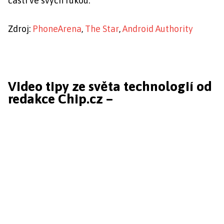
části ve svých rukou.
Zdroj:
PhoneArena
,
The Star
,
Android Authority
Video tipy ze světa technologií od
redakce Chip.cz –