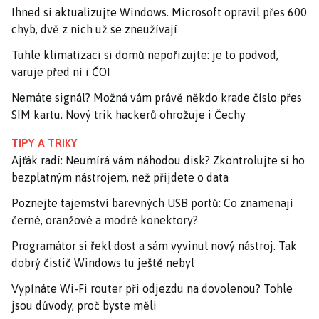
Ihned si aktualizujte Windows. Microsoft opravil přes 600
chyb, dvě z nich už se zneužívají
Tuhle klimatizaci si domů nepořizujte: je to podvod,
varuje před ní i ČOI
Nemáte signál? Možná vám právě někdo krade číslo přes
SIM kartu. Nový trik hackerů ohrožuje i Čechy
TIPY A TRIKY
Ajťák radí: Neumírá vám náhodou disk? Zkontrolujte si ho
bezplatným nástrojem, než přijdete o data
Poznejte tajemství barevných USB portů: Co znamenají
černé, oranžové a modré konektory?
Programátor si řekl dost a sám vyvinul nový nástroj. Tak
dobrý čistič Windows tu ještě nebyl
Vypínáte Wi-Fi router při odjezdu na dovolenou? Tohle
jsou důvody, proč byste měli