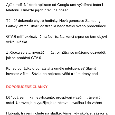
Ajťák radí: Některé aplikace od Googlu umí vyždímat baterii
telefonu. Omezte jejich práci na pozadí
Téměř dokonalé chytré hodinky. Nová generace Samsung
Galaxy Watch Ultra2 odstranila nedostatky svého předchůdce
GTA 6 míří exkluzivně na Netflix. Na konci srpna se tam objeví
velká ukázka
Z Xboxu se stal investiční nástroj. Zítra se můžeme dozvědět,
jak se prodává GTA 6
Konec pohádky o bohatství z umělé inteligence? Slavný
investor z filmu Sázka na nejistotu věští trhům drsný pád
DOPORUČENÉ ČLÁNKY
Dýňová semínka nevyhazujte, prospívají vlasům, trávení či
srdci. Upravte je a využijte jako zdravou svačinu i do vaření
Hubnutí, trávení i chutě na sladké. Víme, kdy skořice, zázvor a