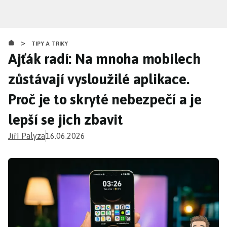
Přejít
k
hlavnímu
>
obsahu
TIPY A TRIKY
Ajťák radí: Na mnoha mobilech
zůstávají vysloužilé aplikace.
Proč je to skryté nebezpečí a je
lepší se jich zbavit
Jiří Palyza
16.06.2026