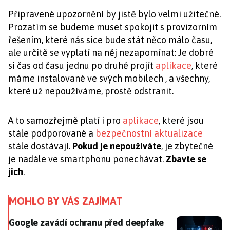
Připravené upozornění by jistě bylo velmi užitečné.
Prozatím se budeme muset spokojit s provizorním
řešením, které nás sice bude stát něco málo času,
ale určitě se vyplatí na něj nezapomínat: Je dobré
si čas od času jednu po druhé projít
aplikace
, které
máme instalované ve svých mobilech , a všechny,
které už nepoužíváme, prostě odstranit.
A to samozřejmě platí i pro
aplikace
, které jsou
stále podporované a
bezpečnostní aktualizace
stále dostávají.
Pokud je nepoužíváte
, je zbytečné
je nadále ve smartphonu ponechávat.
Zbavte se
jich
.
MOHLO BY VÁS ZAJÍMAT
Google zavádí ochranu před deepfake hovory. Androi
Google zavádí ochranu před deepfake