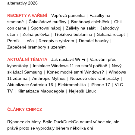
alternativy 2026
RECEPTY A VAŘENÍ
Vepřová panenka
|
Fazolky na
smetaně
|
Čokoládové muffiny
|
Banánový chlebíček
|
Chili
con carne
|
Sportovní nápoj
|
Zálivky na salát
|
Jahodový
džem
|
Zelná polévka
|
Třešňová bublanina
|
Sekaná recept
|
Perník
|
Lečo
|
Recepty s rybízem
|
Domácí housky
|
Zapečené brambory s uzeným
AKTUÁLNÍ TÉMATA
Jak nastavit Wi-Fi
|
Varování před
kyberútoky
|
Instalace Windows 11 na starší počítač
|
Nový
skládací Samsung
|
Konec modré smrti Windows?
|
Windows
11 zdarma
|
Anthropic Mythos
|
Nouzové otevírání pračky
|
Aktualizace Androidu 16
|
Elektromobilita
|
iPhone 17
|
VLC
TV
|
Klimatizace Maoudegola
|
Nejlepší Linux
ČLÁNKY CHIP.CZ
Rýpanec do Mety. Brýle DuckDuckGo neumí vůbec nic, ale
právě proto se vyprodaly během několika dní