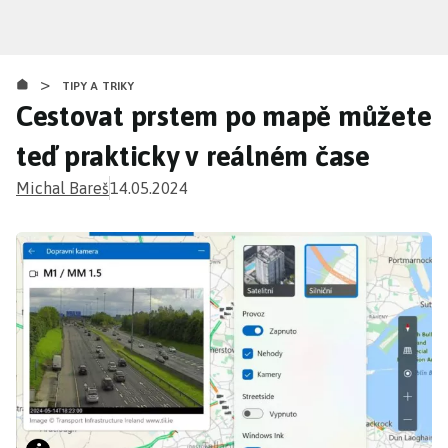
Přejít
k
hlavnímu
>
obsahu
TIPY A TRIKY
Cestovat prstem po mapě můžete
teď prakticky v reálném čase
Michal Bareš
14.05.2024