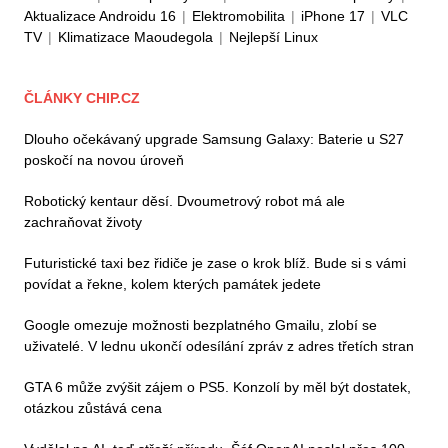
Aktualizace Androidu 16
|
Elektromobilita
|
iPhone 17
|
VLC
TV
|
Klimatizace Maoudegola
|
Nejlepší Linux
ČLÁNKY CHIP.CZ
Dlouho očekávaný upgrade Samsung Galaxy: Baterie u S27
poskočí na novou úroveň
Robotický kentaur děsí. Dvoumetrový robot má ale
zachraňovat životy
Futuristické taxi bez řidiče je zase o krok blíž. Bude si s vámi
povídat a řekne, kolem kterých památek jedete
Google omezuje možnosti bezplatného Gmailu, zlobí se
uživatelé. V lednu ukončí odesílání zpráv z adres třetích stran
GTA 6 může zvýšit zájem o PS5. Konzolí by měl být dostatek,
otázkou zůstává cena