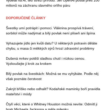
Vydělal na AI, teď střeží přírodu. Šéf OpenAI poslal přes 100
milionů na záchranu slavného orlího páru
DOPORUČENÉ ČLÁNKY
Švestky umí potrápit i pomoci. Vláknina prospívá trávení,
sorbitol může nadýmat a bílý povlak není plíseň ani špína
Vyhazujete jídlo jen kvůli datu? U některých potravin děláte
chybu, u masa či měkkých sýrů hrozí zdravotní problémy
Dušená mrkev potěší sladkou chutí i nízkou cenou.
Vyzkoušejte ji krok za krokem
Bílý povlak na švestkách: Možná se mu vyhýbáte. Podle něj
však poznáte čerstvost
Zakrýt bříško nebo odhalit? Kodaňské maminky boří pravidla
mateřství i módy
Čtyři věci, které o Whitney Houston možná nevíte: Odmítl ji
bratr Michaela Jacksona a měla milenku