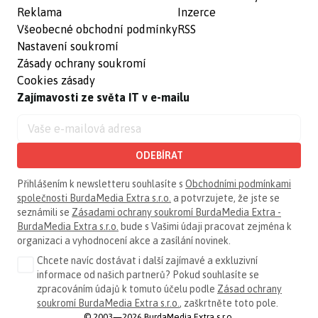
Reklama
Inzerce
Všeobecné obchodní podmínky
RSS
Nastavení soukromí
Zásady ochrany soukromí
Cookies zásady
Zajímavosti ze světa IT v e-mailu
ODEBÍRAT
Přihlášením k newsletteru souhlasíte s
Obchodními podmínkami
společnosti BurdaMedia Extra s.r.o.
a potvrzujete, že jste se
seznámili se
Zásadami ochrany soukromí BurdaMedia Extra -
BurdaMedia Extra s.r.o.
bude s Vašimi údaji pracovat zejména k
organizaci a vyhodnocení akce a zasílání novinek.
Chcete navíc dostávat i další zajímavé a exkluzivní
informace od našich partnerů? Pokud souhlasíte se
zpracováním údajů k tomuto účelu podle
Zásad ochrany
soukromí BurdaMedia Extra s.r.o.
, zaškrtněte toto pole.
© 2003—2026 BurdaMedia Extra s.r.o.