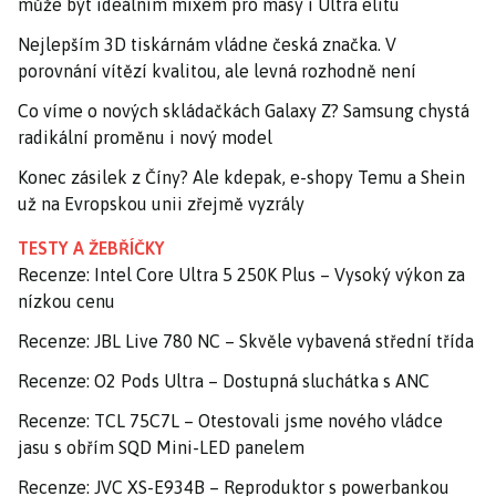
může být ideálním mixem pro masy i Ultra elitu
Nejlepším 3D tiskárnám vládne česká značka. V
porovnání vítězí kvalitou, ale levná rozhodně není
Co víme o nových skládačkách Galaxy Z? Samsung chystá
radikální proměnu i nový model
Konec zásilek z Číny? Ale kdepak, e-shopy Temu a Shein
už na Evropskou unii zřejmě vyzrály
TESTY A ŽEBŘÍČKY
Recenze: Intel Core Ultra 5 250K Plus – Vysoký výkon za
nízkou cenu
Recenze: JBL Live 780 NC – Skvěle vybavená střední třída
Recenze: O2 Pods Ultra – Dostupná sluchátka s ANC
Recenze: TCL 75C7L – Otestovali jsme nového vládce
jasu s obřím SQD Mini-LED panelem
Recenze: JVC XS-E934B – Reproduktor s powerbankou