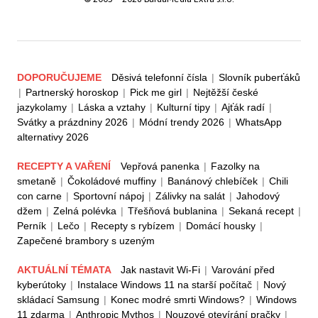
DOPORUČUJEME
Děsivá telefonní čísla
|
Slovník puberťáků
|
Partnerský horoskop
|
Pick me girl
|
Nejtěžší české
jazykolamy
|
Láska a vztahy
|
Kulturní tipy
|
Ajťák radí
|
Svátky a prázdniny 2026
|
Módní trendy 2026
|
WhatsApp
alternativy 2026
RECEPTY A VAŘENÍ
Vepřová panenka
|
Fazolky na
smetaně
|
Čokoládové muffiny
|
Banánový chlebíček
|
Chili
con carne
|
Sportovní nápoj
|
Zálivky na salát
|
Jahodový
džem
|
Zelná polévka
|
Třešňová bublanina
|
Sekaná recept
|
Perník
|
Lečo
|
Recepty s rybízem
|
Domácí housky
|
Zapečené brambory s uzeným
AKTUÁLNÍ TÉMATA
Jak nastavit Wi-Fi
|
Varování před
kyberútoky
|
Instalace Windows 11 na starší počítač
|
Nový
skládací Samsung
|
Konec modré smrti Windows?
|
Windows
11 zdarma
|
Anthropic Mythos
|
Nouzové otevírání pračky
|