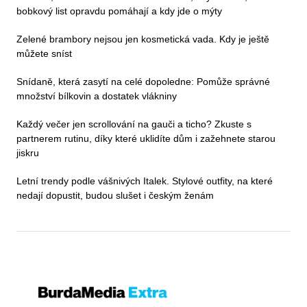
bobkový list opravdu pomáhají a kdy jde o mýty
Zelené brambory nejsou jen kosmetická vada. Kdy je ještě
můžete sníst
Snídaně, která zasytí na celé dopoledne: Pomůže správné
množství bílkovin a dostatek vlákniny
Každý večer jen scrollování na gauči a ticho? Zkuste s
partnerem rutinu, díky které uklidíte dům i zažehnete starou
jiskru
Letní trendy podle vášnivých Italek. Stylové outfity, na které
nedají dopustit, budou slušet i českým ženám