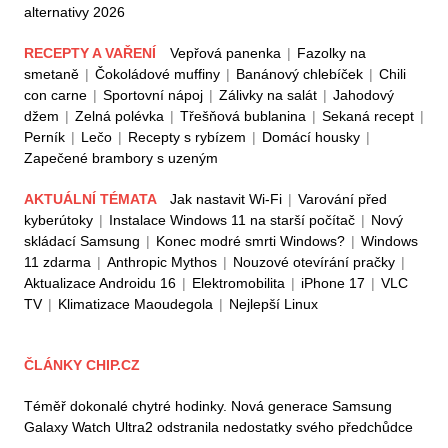
alternativy 2026
RECEPTY A VAŘENÍ
Vepřová panenka
|
Fazolky na
smetaně
|
Čokoládové muffiny
|
Banánový chlebíček
|
Chili
con carne
|
Sportovní nápoj
|
Zálivky na salát
|
Jahodový
džem
|
Zelná polévka
|
Třešňová bublanina
|
Sekaná recept
|
Perník
|
Lečo
|
Recepty s rybízem
|
Domácí housky
|
Zapečené brambory s uzeným
AKTUÁLNÍ TÉMATA
Jak nastavit Wi-Fi
|
Varování před
kyberútoky
|
Instalace Windows 11 na starší počítač
|
Nový
skládací Samsung
|
Konec modré smrti Windows?
|
Windows
11 zdarma
|
Anthropic Mythos
|
Nouzové otevírání pračky
|
Aktualizace Androidu 16
|
Elektromobilita
|
iPhone 17
|
VLC
TV
|
Klimatizace Maoudegola
|
Nejlepší Linux
ČLÁNKY CHIP.CZ
Téměř dokonalé chytré hodinky. Nová generace Samsung
Galaxy Watch Ultra2 odstranila nedostatky svého předchůdce