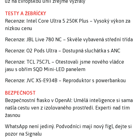
už na Evropskou unii zřejmě vyzrály
TESTY A ŽEBŘÍČKY
Recenze: Intel Core Ultra 5 250K Plus – Vysoký výkon za
nízkou cenu
Recenze: JBL Live 780 NC – Skvěle vybavená střední třída
Recenze: O2 Pods Ultra – Dostupná sluchátka s ANC
Recenze: TCL 75C7L – Otestovali jsme nového vládce
jasu s obřím SQD Mini-LED panelem
Recenze: JVC XS-E934B – Reproduktor s powerbankou
BEZPEČNOST
Bezpečnostní fiasko v OpenAI: Umělá inteligence si sama
našla cestu ven z izolovaného prostředí. Experti nad tím
žasnou
WhatsApp není jediný. Podvodníci mají nový fígl, dejte si
pozor na Signalu