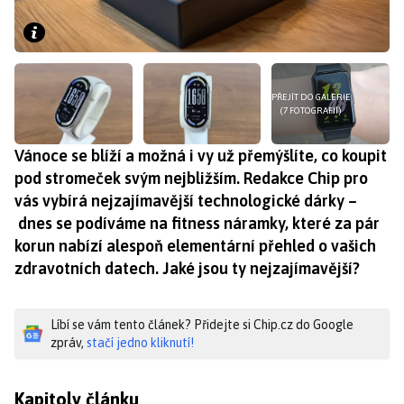
PŘEJÍT DO GALERIE
(7 FOTOGRAFIÍ)
Vánoce se blíží a možná i vy už přemýšlíte, co koupit
pod stromeček svým nejbližším. Redakce Chip pro
vás vybírá nejzajímavější technologické dárky –
dnes se podíváme na fitness náramky, které za pár
korun nabízí alespoň elementární přehled o vašich
zdravotních datech. Jaké jsou ty nejzajímavější?
Líbí se vám tento článek? Přidejte si Chip.cz do Google
zpráv,
stačí jedno kliknutí!
Kapitoly článku