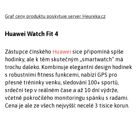
Graf ceny produktu
poskytuje server Heureka.cz
Huawei Watch Fit 4
Zástupce čínského
Huawei
sice připomíná spíše
hodinky, ale k těm skutečným „smartwatch“ má
trochu daleko. Kombinuje elegantní design hodinek
s robustními fitness funkcemi, nabízí GPS pro
přesné tréninky venku, sledování 100+ sportů,
srdeční tep v reálném čase a až 10 dní výdrže,
včetně pokročilého monitoringu spánku s radami.
Cena je ale ze všech nejvyšší: necelé 3 tisíce korun.