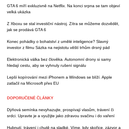
GTA 6 míří exkluzivně na Netflix. Na konci srpna se tam objeví
velká ukázka
Z Xboxu se stal investiční nástroj. Zítra se můžeme dozvědět,
jak se prodává GTA 6
Konec pohádky o bohatství z umělé inteligence? Slavný
investor z filmu Sázka na nejistotu věští trhům drsný pád
Elektronická válka bez člověka. Autonomní drony si samy
hledají cestu, aby se vyhnuly rušení signálu
Lepší kopírování mezi iPhonem a Windows se blíží. Apple
zatlačil na Microsoft přes EU
DOPORUČENÉ ČLÁNKY
Dýňová semínka nevyhazujte, prospívají vlasům, trávení či
srdci. Upravte je a využijte jako zdravou svačinu i do vaření
Hubnutí, trávení i chutě na sladké. Víme, kdy skořice, zázvor a