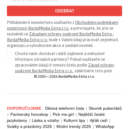
ODEBÍRAT
Přihlášením k newsletteru souhlasíte s
Obchodními podmínkami
společnosti BurdaMedia Extra s.r.o.
a potvrzujete, že jste se
seznámili se
Zásadami ochrany soukromí BurdaMedia Extra -
BurdaMedia Extra s.r.o.
bude s Vašimi údaji pracovat zejména k
organizaci a vyhodnocení akce a zasílání novinek.
Chcete navíc dostávat i další zajímavé a exkluzivní
informace od našich partnerů? Pokud souhlasíte se
zpracováním údajů k tomuto účelu podle
Zásad ochrany
soukromí BurdaMedia Extra s.r.o.
, zaškrtněte toto pole.
© 2003—2026 BurdaMedia Extra s.r.o.
DOPORUČUJEME
Děsivá telefonní čísla
|
Slovník puberťáků
|
Partnerský horoskop
|
Pick me girl
|
Nejtěžší české
jazykolamy
|
Láska a vztahy
|
Kulturní tipy
|
Ajťák radí
|
Svátky a prázdniny 2026
|
Módní trendy 2026
|
WhatsApp