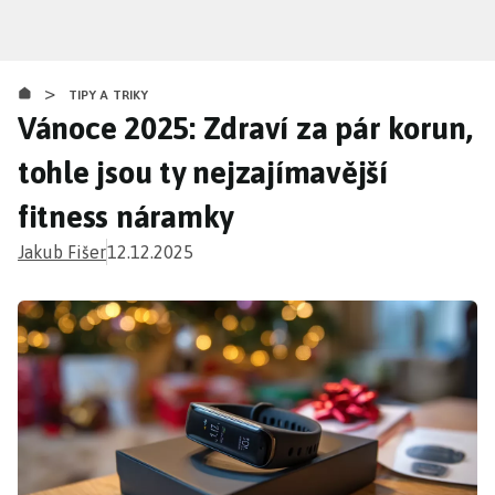
Přejít
k
hlavnímu
>
obsahu
TIPY A TRIKY
Vánoce 2025: Zdraví za pár korun,
tohle jsou ty nejzajímavější
fitness náramky
Jakub Fišer
12.12.2025