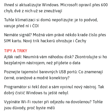
Ihned si aktualizujte Windows. Microsoft opravil přes 600
chyb, dvě z nich už se zneužívají
Tuhle klimatizaci si domů nepořizujte: je to podvod,
varuje před ní i ČOI
Nemáte signál? Možná vám právě někdo krade číslo přes
SIM kartu. Nový trik hackerů ohrožuje i Čechy
TIPY A TRIKY
Ajťák radí: Neumírá vám náhodou disk? Zkontrolujte si ho
bezplatným nástrojem, než přijdete o data
Poznejte tajemství barevných USB portů: Co znamenají
černé, oranžové a modré konektory?
Programátor si řekl dost a sám vyvinul nový nástroj. Tak
dobrý čistič Windows tu ještě nebyl
Vypínáte Wi-Fi router při odjezdu na dovolenou? Tohle
jsou důvody, proč byste měli