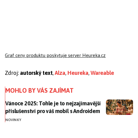
Graf ceny produktu
poskytuje server Heureka.cz
Zdroj:
autorský text
,
Alza
,
Heureka
,
Wareable
MOHLO BY VÁS ZAJÍMAT
Vánoce 2025: Tohle je to nejzajímavější příslušenství
Vánoce 2025: Tohle je to nejzajímavější
příslušenství pro váš mobil s Androidem
NOVINKY