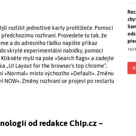
Rec
Rec
chy
Sam
jší rozlišit jednotlivé karty prohlížeče. Pomocí
ods
k předchozímu rozhraní. Provedete to tak, že
pře
ome a do adresního řádku napište příkaz
TES
 do skryté experimentální nabídky, pomocí
 Klikněte myší na pole »Search flags« a zadejte
dka „UI Layout for the browser's top chrome“,
V
í »Normal« místo výchozího »Default«. Změnu
 NOW«. Změny rozhraní se projeví po restartu
hnologií od redakce Chip.cz –