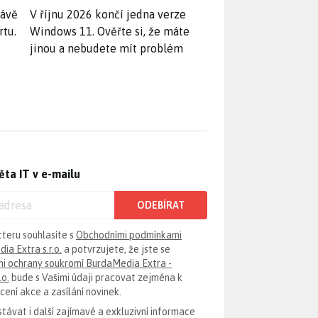
rávě
V říjnu 2026 končí jedna verze
rtu.
Windows 11. Ověřte si, že máte
jinou a nebudete mít problém
ěta IT v e-mailu
ODEBÍRAT
tteru souhlasíte s
Obchodními podmínkami
ia Extra s.r.o.
a potvrzujete, že jste se
i ochrany soukromí BurdaMedia Extra -
.o.
bude s Vašimi údaji pracovat zejména k
ení akce a zasílání novinek.
távat i další zajímavé a exkluzivní informace