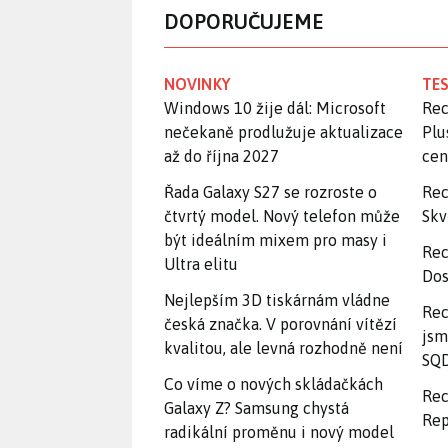
DOPORUČUJEME
NOVINKY
TES
Windows 10 žije dál: Microsoft
Rec
nečekaně prodlužuje aktualizace
Plu
až do října 2027
ce
Řada Galaxy S27 se rozroste o
Rec
čtvrtý model. Nový telefon může
Skv
být ideálním mixem pro masy i
Rec
Ultra elitu
Dos
Nejlepším 3D tiskárnám vládne
Rec
česká značka. V porovnání vítězí
jsm
kvalitou, ale levná rozhodně není
SQD
Co víme o nových skládačkách
Rec
Galaxy Z? Samsung chystá
Rep
radikální proměnu i nový model