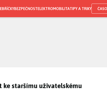
EBŘÍČKY
BEZPEČNOST
ELEKTROMOBILITA
TIPY A TRIKY
ČASO
t ke staršímu uživatelskému