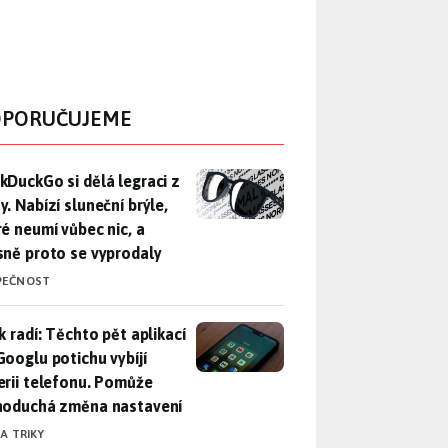
PORUČUJEME
DuckGo si dělá legraci z Mety. Nabízí sluneční brýle, které n
kDuckGo si dělá legraci z
. Nabízí sluneční brýle,
ré neumí vůbec nic, a
sně proto se vyprodaly
PEČNOST
ák radí: Těchto pět aplikací od Googlu potichu vybíjí baterii
k radí: Těchto pět aplikací
Googlu potichu vybíjí
erii telefonu. Pomůže
noduchá změna nastavení
 A TRIKY