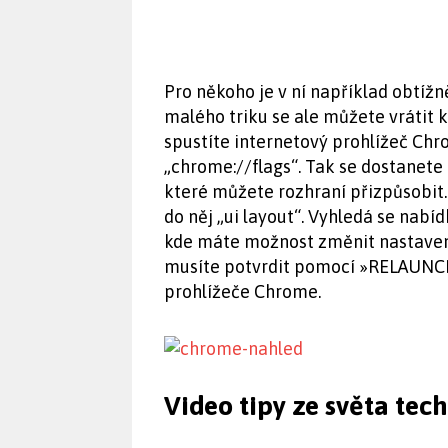
Pro někoho je v ní například obtížně
malého triku se ale můžete vrátit 
spustíte internetový prohlížeč Chr
„chrome://flags“. Tak se dostanete
které můžete rozhraní přizpůsobit.
do něj „ui layout“. Vyhledá se nabí
kde máte možnost změnit nastaven
musíte potvrdit pomocí »RELAUNCH
prohlížeče Chrome.
Video tipy ze světa tec