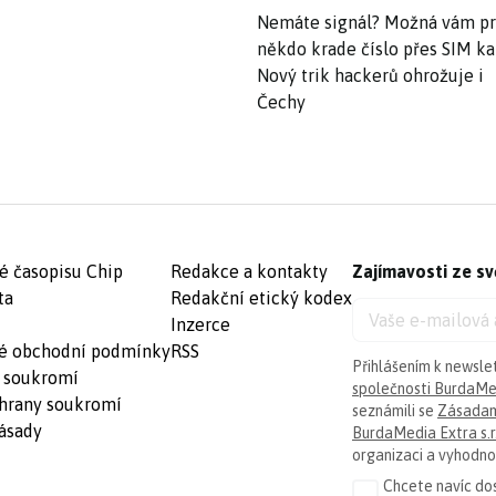
Nemáte signál? Možná vám p
někdo krade číslo přes SIM ka
Nový trik hackerů ohrožuje i
Čechy
é časopisu Chip
Redakce a kontakty
Zajímavosti ze sv
ta
Redakční etický kodex
Inzerce
é obchodní podmínky
RSS
Přihlášením k newsle
 soukromí
společnosti BurdaMed
hrany soukromí
seznámili se
Zásadam
ásady
BurdaMedia Extra s.r
organizaci a vyhodnoc
Chcete navíc dos