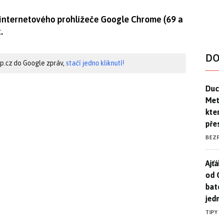
 internetového prohlížeče Google Chrome (69 a
.
DO
hip.cz do Google zpráv,
stačí jedno kliknutí!
Duck
Duc
Mety
kte
pře
BEZ
Ajť
Ajťá
od 
bat
jed
TIPY