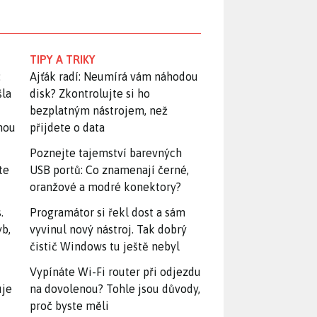
TIPY A TRIKY
:
Ajťák radí: Neumírá vám náhodou
šla
disk? Zkontrolujte si ho
bezplatným nástrojem, než
snou
přijdete o data
Poznejte tajemství barevných
te
USB portů: Co znamenají černé,
oranžové a modré konektory?
.
Programátor si řekl dost a sám
yb,
vyvinul nový nástroj. Tak dobrý
čistič Windows tu ještě nebyl
Vypínáte Wi-Fi router při odjezdu
uje
na dovolenou? Tohle jsou důvody,
proč byste měli