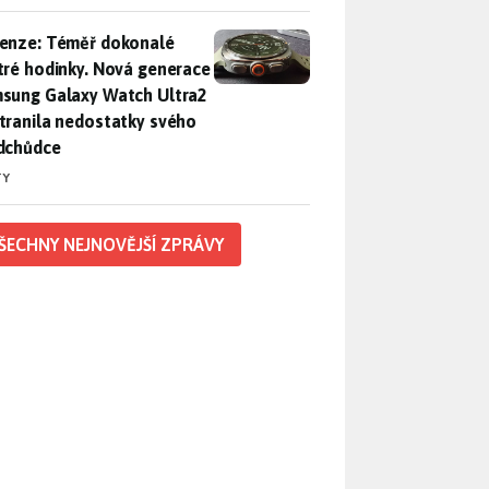
enze: Téměř dokonalé chytré hodinky. Nová generace Samsung
enze: Téměř dokonalé
tré hodinky. Nová generace
sung Galaxy Watch Ultra2
tranila nedostatky svého
dchůdce
TY
ŠECHNY NEJNOVĚJŠÍ ZPRÁVY