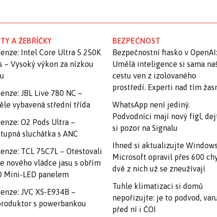
TY A ŽEBŘÍČKY
BEZPEČNOST
enze: Intel Core Ultra 5 250K
Bezpečnostní fiasko v OpenAI
s – Vysoký výkon za nízkou
Umělá inteligence si sama na
nu
cestu ven z izolovaného
prostředí. Experti nad tím ža
enze: JBL Live 780 NC –
ěle vybavená střední třída
WhatsApp není jediný.
Podvodníci mají nový fígl, dej
enze: O2 Pods Ultra –
si pozor na Signalu
tupná sluchátka s ANC
Ihned si aktualizujte Windows
enze: TCL 75C7L – Otestovali
Microsoft opravil přes 600 ch
e nového vládce jasu s obřím
dvě z nich už se zneužívají
 Mini-LED panelem
Tuhle klimatizaci si domů
enze: JVC XS-E934B –
nepořizujte: je to podvod, var
roduktor s powerbankou
před ní i ČOI