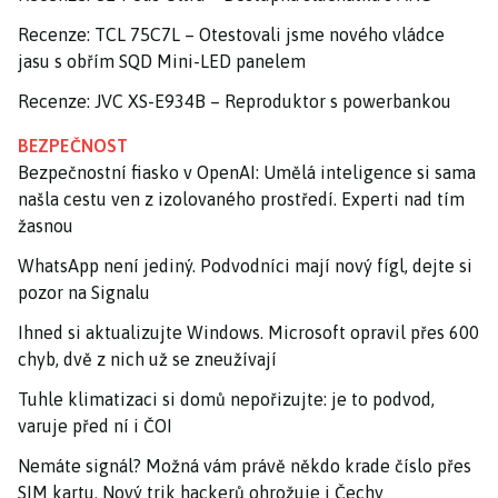
Recenze: TCL 75C7L – Otestovali jsme nového vládce
jasu s obřím SQD Mini-LED panelem
Recenze: JVC XS-E934B – Reproduktor s powerbankou
BEZPEČNOST
Bezpečnostní fiasko v OpenAI: Umělá inteligence si sama
našla cestu ven z izolovaného prostředí. Experti nad tím
žasnou
WhatsApp není jediný. Podvodníci mají nový fígl, dejte si
pozor na Signalu
Ihned si aktualizujte Windows. Microsoft opravil přes 600
chyb, dvě z nich už se zneužívají
Tuhle klimatizaci si domů nepořizujte: je to podvod,
varuje před ní i ČOI
Nemáte signál? Možná vám právě někdo krade číslo přes
SIM kartu. Nový trik hackerů ohrožuje i Čechy