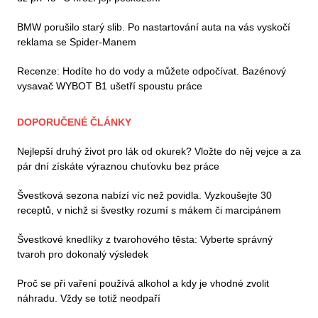
BMW porušilo starý slib. Po nastartování auta na vás vyskočí
reklama se Spider-Manem
Recenze: Hodíte ho do vody a můžete odpočívat. Bazénový
vysavač WYBOT B1 ušetří spoustu práce
DOPORUČENÉ ČLÁNKY
Nejlepší druhý život pro lák od okurek? Vložte do něj vejce a za
pár dní získáte výraznou chuťovku bez práce
Švestková sezona nabízí víc než povidla. Vyzkoušejte 30
receptů, v nichž si švestky rozumí s mákem či marcipánem
Švestkové knedlíky z tvarohového těsta: Vyberte správný
tvaroh pro dokonalý výsledek
Proč se při vaření používá alkohol a kdy je vhodné zvolit
náhradu. Vždy se totiž neodpaří