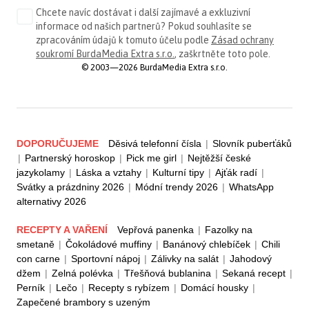
Chcete navíc dostávat i další zajímavé a exkluzivní
informace od našich partnerů? Pokud souhlasíte se
zpracováním údajů k tomuto účelu podle
Zásad ochrany
soukromí BurdaMedia Extra s.r.o.
, zaškrtněte toto pole.
© 2003—2026 BurdaMedia Extra s.r.o.
DOPORUČUJEME
Děsivá telefonní čísla
|
Slovník puberťáků
|
Partnerský horoskop
|
Pick me girl
|
Nejtěžší české
jazykolamy
|
Láska a vztahy
|
Kulturní tipy
|
Ajťák radí
|
Svátky a prázdniny 2026
|
Módní trendy 2026
|
WhatsApp
alternativy 2026
RECEPTY A VAŘENÍ
Vepřová panenka
|
Fazolky na
smetaně
|
Čokoládové muffiny
|
Banánový chlebíček
|
Chili
con carne
|
Sportovní nápoj
|
Zálivky na salát
|
Jahodový
džem
|
Zelná polévka
|
Třešňová bublanina
|
Sekaná recept
|
Perník
|
Lečo
|
Recepty s rybízem
|
Domácí housky
|
Zapečené brambory s uzeným