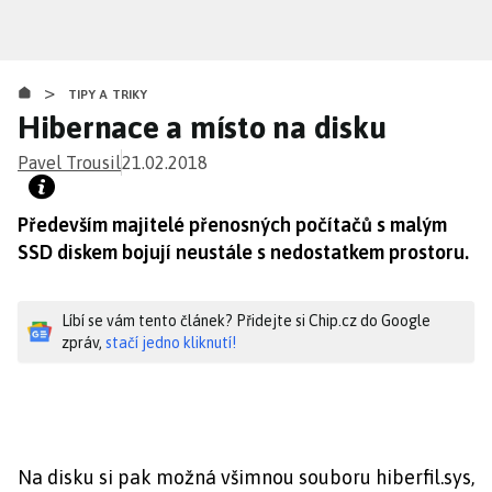
Přejít
k
hlavnímu
>
obsahu
TIPY A TRIKY
Hibernace a místo na disku
Pavel Trousil
21.02.2018
Především majitelé přenosných počítačů s malým
SSD diskem bojují neustále s nedostatkem prostoru.
Líbí se vám tento článek? Přidejte si Chip.cz do Google
zpráv,
stačí jedno kliknutí!
Na disku si pak možná všimnou souboru hiberfil.sys,