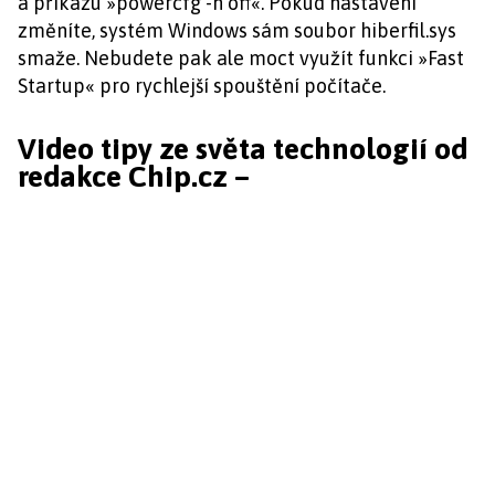
a příkazu »powercfg -h off«. Pokud nastavení
změníte, systém Windows sám soubor hiberfil.sys
smaže. Nebudete pak ale moct využít funkci »Fast
Startup« pro rychlejší spouštění počítače.
Video tipy ze světa technologií od
redakce Chip.cz –