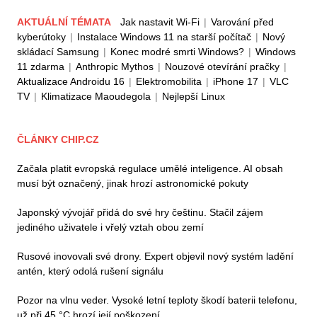
AKTUÁLNÍ TÉMATA
Jak nastavit Wi-Fi
|
Varování před
kyberútoky
|
Instalace Windows 11 na starší počítač
|
Nový
skládací Samsung
|
Konec modré smrti Windows?
|
Windows
11 zdarma
|
Anthropic Mythos
|
Nouzové otevírání pračky
|
Aktualizace Androidu 16
|
Elektromobilita
|
iPhone 17
|
VLC
TV
|
Klimatizace Maoudegola
|
Nejlepší Linux
ČLÁNKY CHIP.CZ
Začala platit evropská regulace umělé inteligence. AI obsah
musí být označený, jinak hrozí astronomické pokuty
Japonský vývojář přidá do své hry češtinu. Stačil zájem
jediného uživatele i vřelý vztah obou zemí
Rusové inovovali své drony. Expert objevil nový systém ladění
antén, který odolá rušení signálu
Pozor na vlnu veder. Vysoké letní teploty škodí baterii telefonu,
už při 45 °C hrozí její poškození