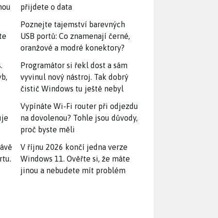
snou
přijdete o data
Poznejte tajemství barevných
te
USB portů: Co znamenají černé,
oranžové a modré konektory?
.
Programátor si řekl dost a sám
yb,
vyvinul nový nástroj. Tak dobrý
čistič Windows tu ještě nebyl
Vypínáte Wi-Fi router při odjezdu
uje
na dovolenou? Tohle jsou důvody,
proč byste měli
rávě
V říjnu 2026 končí jedna verze
rtu.
Windows 11. Ověřte si, že máte
jinou a nebudete mít problém