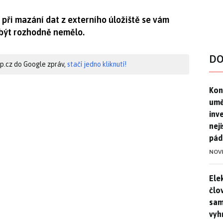
při mazání dat z externího úložiště se vám
 být rozhodně nemělo.
DO
hip.cz do Google zpráv,
stačí jedno kliknutí!
Kon
Kon
umě
inv
nej
pád
NOV
Ele
Ele
člo
sam
vyh