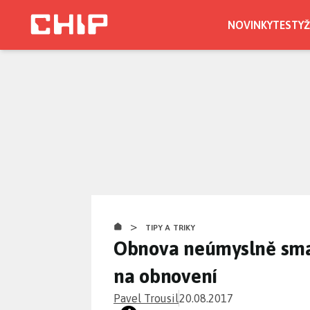
Přejít
k
NOVINKY
TESTY
Ž
hlavnímu
obsahu
>
TIPY A TRIKY
Obnova neúmyslně sma
na obnovení
Pavel Trousil
20.08.2017