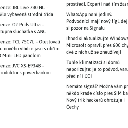
prostředí. Experti nad tím ža
enze: JBL Live 780 NC –
ěle vybavená střední třída
WhatsApp není jediný.
Podvodníci mají nový fígl, dej
enze: O2 Pods Ultra –
si pozor na Signalu
tupná sluchátka s ANC
Ihned si aktualizujte Windows
enze: TCL 75C7L – Otestovali
Microsoft opravil přes 600 ch
e nového vládce jasu s obřím
dvě z nich už se zneužívají
 Mini-LED panelem
Tuhle klimatizaci si domů
enze: JVC XS-E934B –
nepořizujte: je to podvod, var
roduktor s powerbankou
před ní i ČOI
Nemáte signál? Možná vám p
někdo krade číslo přes SIM ka
Nový trik hackerů ohrožuje i
Čechy