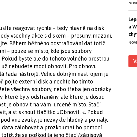
NOV
Lep
Lep
a W
síte reagovat rychle – tedy hlavně na disk
chy
 tedy všechny akce s diskem – přesuny, mazání,
ojte. Během běžného odstraňování dat totiž
NOV
í – pouze se místo, kde jsou soubory
r. Pokud byste ale do tohoto volného prostrou
V
ní už nebudete moct obnovit. Pro obnovu
á řada nástrojů. Velice dobrým nástrojem je
 připojte externí disk a nechte ho tímto
ete všechny soubory, nebo třeba jen obrázky
, které byly odstraněny, ale které je dosud
t je obnovit na vámi určené místo. Stačí
t, a stisknout tlačítko »Obnovit...«. Pokud
i podivné zvuky, je nezvykle hlučný a pomalý,
á data zálohovat a prozkoumat ho pomocí
 totiž, že se poškodila jeho čtecí/zápisová