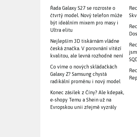
Řada Galaxy S27 se rozroste o
Rec
čtvrtý model. Nový telefon může
Skv
být ideálním mixem pro masy i
Rec
Ultra elitu
Dos
Nejlepším 3D tiskárnám vládne
Rec
česká značka. V porovnání vítězí
jsm
kvalitou, ale levná rozhodně není
SQD
Co víme o nových skládačkách
Rec
Galaxy Z? Samsung chystá
Rep
radikální proměnu i nový model
Konec zásilek z Číny? Ale kdepak,
e-shopy Temu a Shein už na
Evropskou unii zřejmě vyzrály