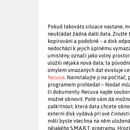
Pokud takováto situace nastane, mu
neukládat žádná další data. Zrušte
kopírování a podobně – a disk odp
nedochází k jejich úplnému vymazán
umístěny, označí jako volný prosto
uložili nějaká nová data, ta původ
omylem smazaných dat existuje cel
Recuva
. Nainstalujte ji na počítač,
programem prohledat – hledat můž
či dokumenty. Recuva najde soubory
možné obnovit. Poté vám dá možnos
zaškrtnout, která data chcete obnovi
externí disk vydává při své činnost
měli byste všechna na něm uložen
nějakého S.M.A.R.T. programu. Hrozí