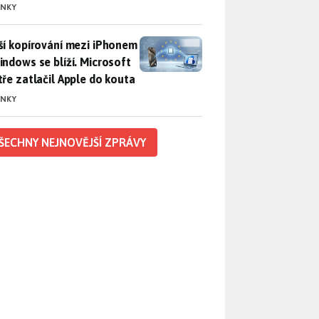
INKY
ší kopírování mezi iPhonem a Windows se blíží. Microsoft chyt
ší kopírování mezi iPhonem
indows se blíží. Microsoft
tře zatlačil Apple do kouta
INKY
ŠECHNY NEJNOVĚJŠÍ ZPRÁVY