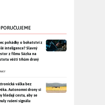
PORUČUJEME
ec pohádky o bohatství z umělé inteligence? Slavný investor z 
ec pohádky o bohatství z
lé inteligence? Slavný
estor z filmu Sázka na
istotu věští trhům drsný
INKY
ktronická válka bez člověka. Autonomní drony si samy hledají c
ktronická válka bez
věka. Autonomní drony si
y hledají cestu, aby se
nuly rušení signálu