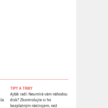
TIPY A TRIKY
:
Ajťák radí: Neumírá vám náhodou
šla
disk? Zkontrolujte si ho
bezplatným nástrojem, než