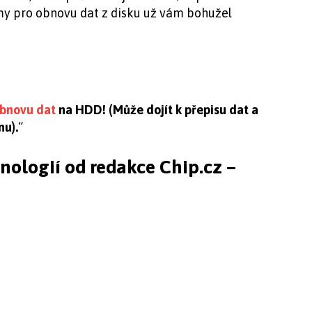
ramy pro obnovu dat z disku už vám bohužel
 obnovu dat
na HDD! (Může dojít k přepisu dat a
nu).
“
hnologií od redakce Chip.cz –