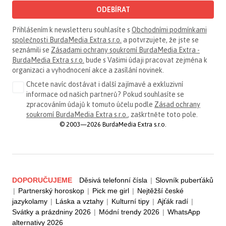
ODEBÍRAT
Přihlášením k newsletteru souhlasíte s
Obchodními podmínkami
společnosti BurdaMedia Extra s.r.o.
a potvrzujete, že jste se
seznámili se
Zásadami ochrany soukromí BurdaMedia Extra -
BurdaMedia Extra s.r.o.
bude s Vašimi údaji pracovat zejména k
organizaci a vyhodnocení akce a zasílání novinek.
Chcete navíc dostávat i další zajímavé a exkluzivní
informace od našich partnerů? Pokud souhlasíte se
zpracováním údajů k tomuto účelu podle
Zásad ochrany
soukromí BurdaMedia Extra s.r.o.
, zaškrtněte toto pole.
© 2003—2026 BurdaMedia Extra s.r.o.
DOPORUČUJEME
Děsivá telefonní čísla
|
Slovník puberťáků
|
Partnerský horoskop
|
Pick me girl
|
Nejtěžší české
jazykolamy
|
Láska a vztahy
|
Kulturní tipy
|
Ajťák radí
|
Svátky a prázdniny 2026
|
Módní trendy 2026
|
WhatsApp
alternativy 2026