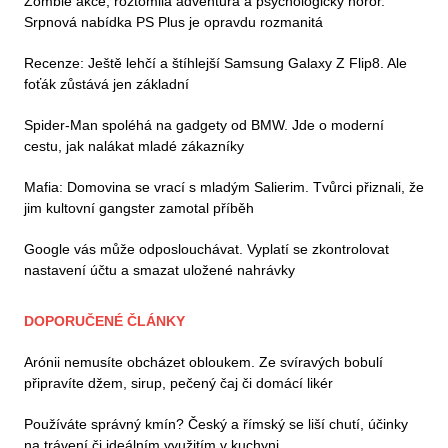
Zombie akce, roztomilá adventura a psychologický horor.
Srpnová nabídka PS Plus je opravdu rozmanitá
Recenze: Ještě lehčí a štíhlejší Samsung Galaxy Z Flip8. Ale
foťák zůstává jen základní
Spider-Man spoléhá na gadgety od BMW. Jde o moderní
cestu, jak nalákat mladé zákazníky
Mafia: Domovina se vrací s mladým Salierim. Tvůrci přiznali, že
jim kultovní gangster zamotal příběh
Google vás může odposlouchávat. Vyplatí se zkontrolovat
nastavení účtu a smazat uložené nahrávky
DOPORUČENÉ ČLÁNKY
Arónii nemusíte obcházet obloukem. Ze svíravých bobulí
připravíte džem, sirup, pečený čaj či domácí likér
Používáte správný kmín? Český a římský se liší chutí, účinky
na trávení či ideálním využitím v kuchyni