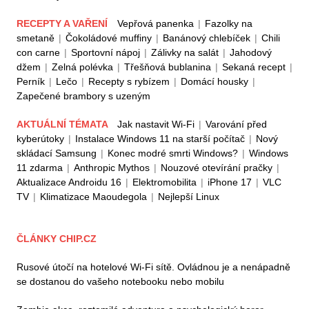
RECEPTY A VAŘENÍ
Vepřová panenka
|
Fazolky na
smetaně
|
Čokoládové muffiny
|
Banánový chlebíček
|
Chili
con carne
|
Sportovní nápoj
|
Zálivky na salát
|
Jahodový
džem
|
Zelná polévka
|
Třešňová bublanina
|
Sekaná recept
|
Perník
|
Lečo
|
Recepty s rybízem
|
Domácí housky
|
Zapečené brambory s uzeným
AKTUÁLNÍ TÉMATA
Jak nastavit Wi-Fi
|
Varování před
kyberútoky
|
Instalace Windows 11 na starší počítač
|
Nový
skládací Samsung
|
Konec modré smrti Windows?
|
Windows
11 zdarma
|
Anthropic Mythos
|
Nouzové otevírání pračky
|
Aktualizace Androidu 16
|
Elektromobilita
|
iPhone 17
|
VLC
TV
|
Klimatizace Maoudegola
|
Nejlepší Linux
ČLÁNKY CHIP.CZ
Rusové útočí na hotelové Wi-Fi sítě. Ovládnou je a nenápadně
se dostanou do vašeho notebooku nebo mobilu