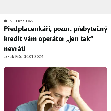
Přejít
k
hlavnímu
>
obsahu
TIPY A TRIKY
Předplacenkáři, pozor: přebytečný
kredit vám operátor „jen tak“
nevrátí
Jakub Fišer
30.01.2024