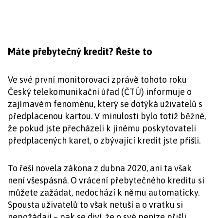
Máte přebytečný kredit? Řešte to
Ve své první monitorovací zprávě tohoto roku
Český telekomunikační úřad (ČTÚ) informuje o
zajímavém fenoménu, který se dotýká uživatelů s
předplacenou kartou. V minulosti bylo totiž běžné,
že pokud jste přecházeli k jinému poskytovateli
předplacených karet, o zbývající kredit jste přišli.
To řeší novela zákona z dubna 2020, ani ta však
není všespásná. O vrácení přebytečného kreditu si
můžete zažádat, nedochází k němu automaticky.
Spousta uživatelů to však netuší a o vratku si
nepožádají – pak se diví, že o své peníze přišli.