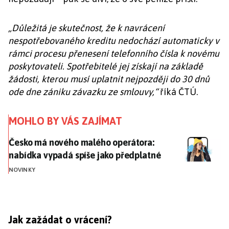
„Důležitá je skutečnost, že k navrácení
nespotřebovaného kreditu nedochází automaticky v
rámci procesu přenesení telefonního čísla k novému
poskytovateli. Spotřebitelé jej získají na základě
žádosti, kterou musí uplatnit nejpozději do 30 dnů
ode dne zániku závazku ze smlouvy,“
říká ČTÚ.
MOHLO BY VÁS ZAJÍMAT
Česko má nového malého operátora: nabídka vypadá 
Česko má nového malého operátora:
nabídka vypadá spíše jako předplatné
NOVINKY
Jak zažádat o vrácení?