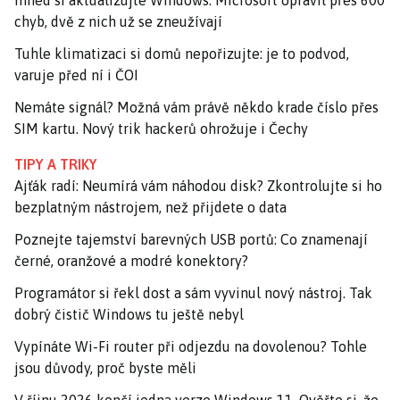
Ihned si aktualizujte Windows. Microsoft opravil přes 600
chyb, dvě z nich už se zneužívají
Tuhle klimatizaci si domů nepořizujte: je to podvod,
varuje před ní i ČOI
Nemáte signál? Možná vám právě někdo krade číslo přes
SIM kartu. Nový trik hackerů ohrožuje i Čechy
TIPY A TRIKY
Ajťák radí: Neumírá vám náhodou disk? Zkontrolujte si ho
bezplatným nástrojem, než přijdete o data
Poznejte tajemství barevných USB portů: Co znamenají
černé, oranžové a modré konektory?
Programátor si řekl dost a sám vyvinul nový nástroj. Tak
dobrý čistič Windows tu ještě nebyl
Vypínáte Wi-Fi router při odjezdu na dovolenou? Tohle
jsou důvody, proč byste měli