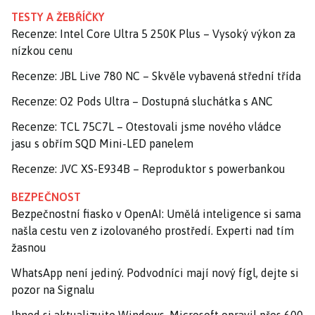
TESTY A ŽEBŘÍČKY
Recenze: Intel Core Ultra 5 250K Plus – Vysoký výkon za
nízkou cenu
Recenze: JBL Live 780 NC – Skvěle vybavená střední třída
Recenze: O2 Pods Ultra – Dostupná sluchátka s ANC
Recenze: TCL 75C7L – Otestovali jsme nového vládce
jasu s obřím SQD Mini-LED panelem
Recenze: JVC XS-E934B – Reproduktor s powerbankou
BEZPEČNOST
Bezpečnostní fiasko v OpenAI: Umělá inteligence si sama
našla cestu ven z izolovaného prostředí. Experti nad tím
žasnou
WhatsApp není jediný. Podvodníci mají nový fígl, dejte si
pozor na Signalu