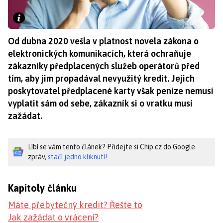
Od dubna 2020 vešla v platnost novela zákona o
elektronických komunikacích, která ochraňuje
zákazníky předplacených služeb operátorů před
tím, aby jim propadával nevyužitý kredit. Jejich
poskytovatel předplacené karty však peníze nemusí
vyplatit sám od sebe, zákazník si o vratku musí
zažádat.
Líbí se vám tento článek? Přidejte si Chip.cz do Google
zpráv,
stačí jedno kliknutí!
Kapitoly článku
Máte přebytečný kredit? Řešte to
Jak zažádat o vrácení?