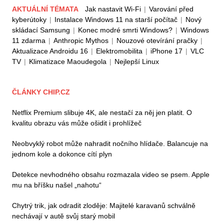
AKTUÁLNÍ TÉMATA
Jak nastavit Wi-Fi
|
Varování před
kyberútoky
|
Instalace Windows 11 na starší počítač
|
Nový
skládací Samsung
|
Konec modré smrti Windows?
|
Windows
11 zdarma
|
Anthropic Mythos
|
Nouzové otevírání pračky
|
Aktualizace Androidu 16
|
Elektromobilita
|
iPhone 17
|
VLC
TV
|
Klimatizace Maoudegola
|
Nejlepší Linux
ČLÁNKY CHIP.CZ
Netflix Premium slibuje 4K, ale nestačí za něj jen platit. O
kvalitu obrazu vás může ošidit i prohlížeč
Neobvyklý robot může nahradit nočního hlídače. Balancuje na
jednom kole a dokonce cítí plyn
Detekce nevhodného obsahu rozmazala video se psem. Apple
mu na bříšku našel „nahotu“
Chytrý trik, jak odradit zloděje: Majitelé karavanů schválně
nechávají v autě svůj starý mobil