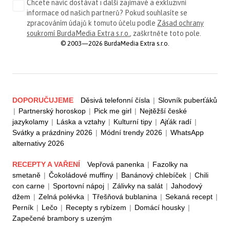
Chcete navíc dostávat i další zajímavé a exkluzivní
informace od našich partnerů? Pokud souhlasíte se
zpracováním údajů k tomuto účelu podle
Zásad ochrany
soukromí BurdaMedia Extra s.r.o.
, zaškrtněte toto pole.
© 2003—2026 BurdaMedia Extra s.r.o.
DOPORUČUJEME
Děsivá telefonní čísla
|
Slovník puberťáků
|
Partnerský horoskop
|
Pick me girl
|
Nejtěžší české
jazykolamy
|
Láska a vztahy
|
Kulturní tipy
|
Ajťák radí
|
Svátky a prázdniny 2026
|
Módní trendy 2026
|
WhatsApp
alternativy 2026
RECEPTY A VAŘENÍ
Vepřová panenka
|
Fazolky na
smetaně
|
Čokoládové muffiny
|
Banánový chlebíček
|
Chili
con carne
|
Sportovní nápoj
|
Zálivky na salát
|
Jahodový
džem
|
Zelná polévka
|
Třešňová bublanina
|
Sekaná recept
|
Perník
|
Lečo
|
Recepty s rybízem
|
Domácí housky
|
Zapečené brambory s uzeným