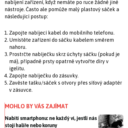
nabíjení zařízení, když nemáte po ruce žádné jiné
nástroje. Často ale pomůže malý plastový sáček a
následující postup:
Zapojte nabíjecí kabel do mobilního telefonu.
Umístěte zařízení do sáčku kabelem směrem
nahoru.
Prostrčte nabíječku skrz úchyty sáčku (pokud je
má), případně prsty opatrně vytvořte díry v
igelitu.
Zapojte nabíječku do zásuvky.
Zavěste tašku/sáček s otvory přes síťový adaptér
v zásuvce.
MOHLO BY VÁS ZAJÍMAT
Nabití smartphonu: ne každý ví, jestli nás stojí halíře
Nabití smartphonu: ne každý ví, jestli nás
stojí halíře nebo koruny