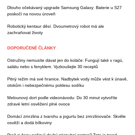
Dlouho očekávaný upgrade Samsung Galaxy: Baterie u S27
poskočí na novou úroveň
Robotický kentaur děsí. Dvoumetrový robot má ale
zachraňovat životy
DOPORUČENÉ ČLÁNKY
Ostružiny nemusíte dávat jen do koláče: Fungují také v ragú,
salátu nebo s fenyklem. Vyzkoušejte 30 receptů
Pitný režim má své hranice. Nadbytek vody může vést k únavě,
otokům i nebezpečnému poklesu sodíku
Melounový dort podle videonávodu: Do 30 minut vytvoříte
zdravé letní osvěžení plné ovoce
Domácí zmrzlina z tvarohu a jogurtu bez zmrzlinovače. Skvěle
osvěží a dodá bílkoviny
Proč si ženy pořizují druhý zásnubní prsten? Toto je trend