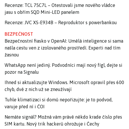
Recenze: TCL 75C7L – Otestovali jsme nového vládce
jasu s obřím SQD Mini-LED panelem
Recenze: JVC XS-E934B – Reproduktor s powerbankou
BEZPEČNOST
Bezpečnostní fiasko v OpenAI: Umělá inteligence si sama
našla cestu ven z izolovaného prostředí. Experti nad tím
žasnou
WhatsApp není jediný. Podvodníci mají nový fígl, dejte si
pozor na Signalu
Ihned si aktualizujte Windows. Microsoft opravil přes 600
chyb, dvě z nich už se zneužívají
Tuhle klimatizaci si domů nepořizujte: je to podvod,
varuje před ní i ČOI
Nemáte signál? Možná vám právě někdo krade číslo přes
SIM kartu. Nový trik hackerů ohrožuje i Čechy