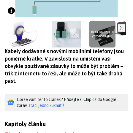
PŘEJÍT DO GALERIE
(7 FOTOGRAFIÍ)
Kabely dodávané s novými mobilními telefony jsou
poměrně krátké. V závislosti na umístění vaší
obvykle používané zásuvky to může být problém –
trik z internetu to řeší, ale může to být také drahá
past.
Líbí se vám tento článek? Přidejte si Chip.cz do Google
zpráv,
stačí jedno kliknutí!
Kapitoly článku