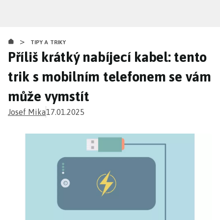
Přejít
k
hlavnímu
>
obsahu
TIPY A TRIKY
Příliš krátký nabíjecí kabel: tento
trik s mobilním telefonem se vám
může vymstít
Josef Mika
17.01.2025