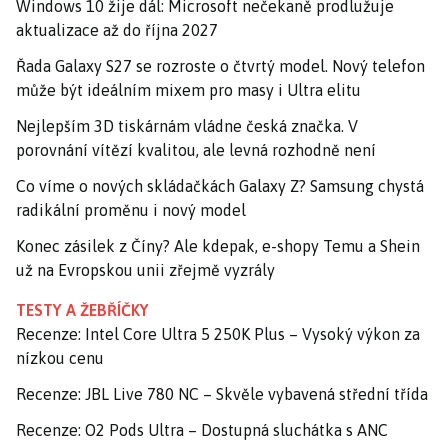
Windows 10 žije dál: Microsoft nečekaně prodlužuje
aktualizace až do října 2027
Řada Galaxy S27 se rozroste o čtvrtý model. Nový telefon
může být ideálním mixem pro masy i Ultra elitu
Nejlepším 3D tiskárnám vládne česká značka. V
porovnání vítězí kvalitou, ale levná rozhodně není
Co víme o nových skládačkách Galaxy Z? Samsung chystá
radikální proměnu i nový model
Konec zásilek z Číny? Ale kdepak, e-shopy Temu a Shein
už na Evropskou unii zřejmě vyzrály
TESTY A ŽEBŘÍČKY
Recenze: Intel Core Ultra 5 250K Plus – Vysoký výkon za
nízkou cenu
Recenze: JBL Live 780 NC – Skvěle vybavená střední třída
Recenze: O2 Pods Ultra – Dostupná sluchátka s ANC