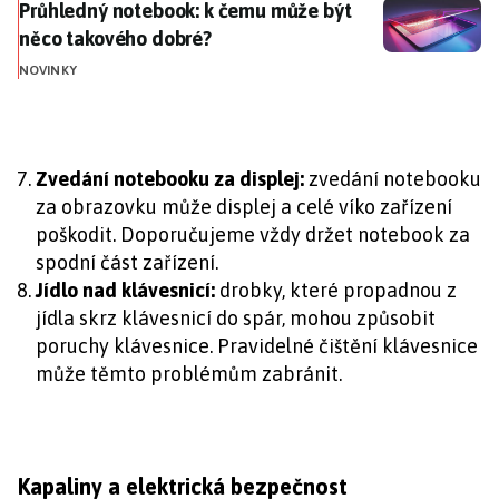
Průhledný notebook: k čemu může být něco takového
Průhledný notebook: k čemu může být
něco takového dobré?
NOVINKY
Zvedání notebooku za displej:
zvedání notebooku
za obrazovku může displej a celé víko zařízení
poškodit. Doporučujeme vždy držet notebook za
spodní část zařízení.
Jídlo nad klávesnicí:
drobky, které propadnou z
jídla skrz klávesnicí do spár, mohou způsobit
poruchy klávesnice. Pravidelné čištění klávesnice
může těmto problémům zabránit.
Kapaliny a elektrická bezpečnost