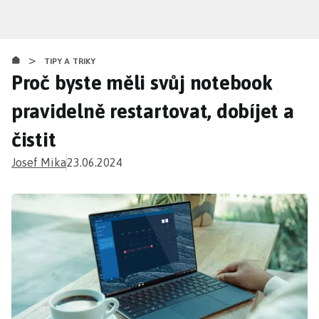
Přejít
k
hlavnímu
>
obsahu
TIPY A TRIKY
Proč byste měli svůj notebook
pravidelně restartovat, dobíjet a
čistit
Josef Mika
23.06.2024