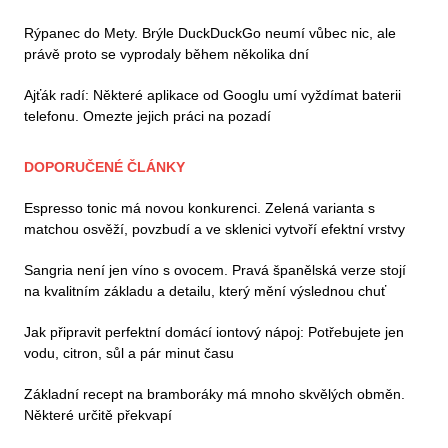
Rýpanec do Mety. Brýle DuckDuckGo neumí vůbec nic, ale
právě proto se vyprodaly během několika dní
Ajťák radí: Některé aplikace od Googlu umí vyždímat baterii
telefonu. Omezte jejich práci na pozadí
DOPORUČENÉ ČLÁNKY
Espresso tonic má novou konkurenci. Zelená varianta s
matchou osvěží, povzbudí a ve sklenici vytvoří efektní vrstvy
Sangria není jen víno s ovocem. Pravá španělská verze stojí
na kvalitním základu a detailu, který mění výslednou chuť
Jak připravit perfektní domácí iontový nápoj: Potřebujete jen
vodu, citron, sůl a pár minut času
Základní recept na bramboráky má mnoho skvělých obměn.
Některé určitě překvapí