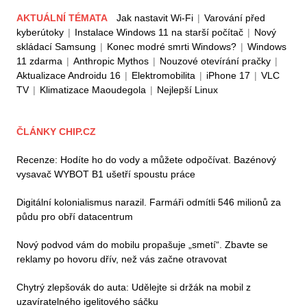
AKTUÁLNÍ TÉMATA
Jak nastavit Wi-Fi
|
Varování před
kyberútoky
|
Instalace Windows 11 na starší počítač
|
Nový
skládací Samsung
|
Konec modré smrti Windows?
|
Windows
11 zdarma
|
Anthropic Mythos
|
Nouzové otevírání pračky
|
Aktualizace Androidu 16
|
Elektromobilita
|
iPhone 17
|
VLC
TV
|
Klimatizace Maoudegola
|
Nejlepší Linux
ČLÁNKY CHIP.CZ
Recenze: Hodíte ho do vody a můžete odpočívat. Bazénový
vysavač WYBOT B1 ušetří spoustu práce
Digitální kolonialismus narazil. Farmáři odmítli 546 milionů za
půdu pro obří datacentrum
Nový podvod vám do mobilu propašuje „smetí“. Zbavte se
reklamy po hovoru dřív, než vás začne otravovat
Chytrý zlepšovák do auta: Udělejte si držák na mobil z
uzavíratelného igelitového sáčku