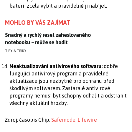
baterii zcela vybít a pravidelně ji nabíjet.
MOHLO BY VÁS ZAJÍMAT
Snadný a rychlý reset zaheslovaného notebooku – mů
Snadný a rychlý reset zaheslovaného
notebooku – může se hodit
TIPY A TRIKY
Neaktualizování antivirového softwaru:
dobře
fungující antivirový program a pravidelné
aktualizace jsou nezbytné pro ochranu před
škodlivým softwarem. Zastaralé antivirové
programy nemusí být schopny odhalit a odstranit
všechny aktuální hrozby.
Zdroj: časopis Chip,
Safemode
,
Lifewire