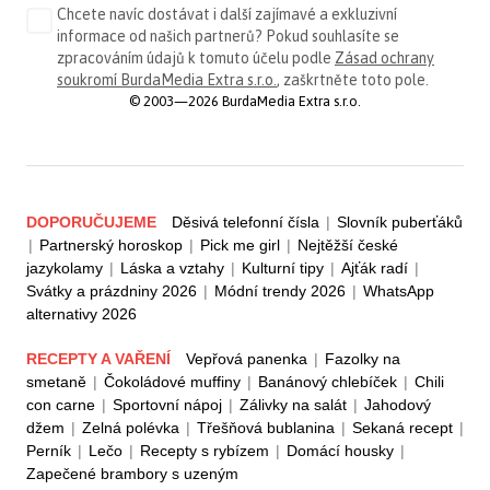
Chcete navíc dostávat i další zajímavé a exkluzivní
informace od našich partnerů? Pokud souhlasíte se
zpracováním údajů k tomuto účelu podle
Zásad ochrany
soukromí BurdaMedia Extra s.r.o.
, zaškrtněte toto pole.
© 2003—2026 BurdaMedia Extra s.r.o.
DOPORUČUJEME
Děsivá telefonní čísla
|
Slovník puberťáků
|
Partnerský horoskop
|
Pick me girl
|
Nejtěžší české
jazykolamy
|
Láska a vztahy
|
Kulturní tipy
|
Ajťák radí
|
Svátky a prázdniny 2026
|
Módní trendy 2026
|
WhatsApp
alternativy 2026
RECEPTY A VAŘENÍ
Vepřová panenka
|
Fazolky na
smetaně
|
Čokoládové muffiny
|
Banánový chlebíček
|
Chili
con carne
|
Sportovní nápoj
|
Zálivky na salát
|
Jahodový
džem
|
Zelná polévka
|
Třešňová bublanina
|
Sekaná recept
|
Perník
|
Lečo
|
Recepty s rybízem
|
Domácí housky
|
Zapečené brambory s uzeným