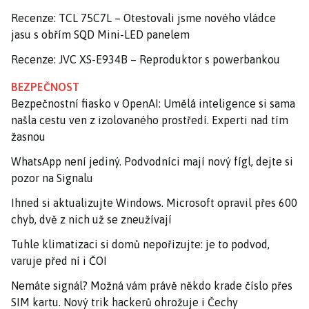
Recenze: TCL 75C7L – Otestovali jsme nového vládce
jasu s obřím SQD Mini-LED panelem
Recenze: JVC XS-E934B – Reproduktor s powerbankou
BEZPEČNOST
Bezpečnostní fiasko v OpenAI: Umělá inteligence si sama
našla cestu ven z izolovaného prostředí. Experti nad tím
žasnou
WhatsApp není jediný. Podvodníci mají nový fígl, dejte si
pozor na Signalu
Ihned si aktualizujte Windows. Microsoft opravil přes 600
chyb, dvě z nich už se zneužívají
Tuhle klimatizaci si domů nepořizujte: je to podvod,
varuje před ní i ČOI
Nemáte signál? Možná vám právě někdo krade číslo přes
SIM kartu. Nový trik hackerů ohrožuje i Čechy