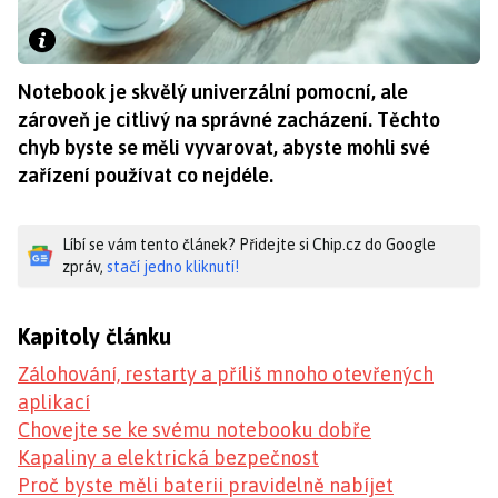
Notebook je skvělý univerzální pomocní, ale
zároveň je citlivý na správné zacházení. Těchto
chyb byste se měli vyvarovat, abyste mohli své
zařízení používat co nejdéle.
Líbí se vám tento článek? Přidejte si Chip.cz do Google
zpráv,
stačí jedno kliknutí!
Kapitoly článku
Zálohování, restarty a příliš mnoho otevřených
aplikací
Chovejte se ke svému notebooku dobře
Kapaliny a elektrická bezpečnost
Proč byste měli baterii pravidelně nabíjet