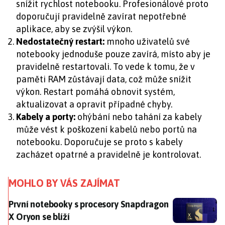
snížit rychlost notebooku. Profesionálové proto
doporučují pravidelně zavírat nepotřebné
aplikace, aby se zvýšil výkon.
Nedostatečný restart:
mnoho uživatelů své
notebooky jednoduše pouze zavírá, místo aby je
pravidelně restartovali. To vede k tomu, že v
paměti RAM zůstávají data, což může snížit
výkon. Restart pomáhá obnovit systém,
aktualizovat a opravit případné chyby.
Kabely a porty:
ohýbání nebo tahání za kabely
může vést k poškození kabelů nebo portů na
notebooku. Doporučuje se proto s kabely
zacházet opatrné a pravidelně je kontrolovat.
MOHLO BY VÁS ZAJÍMAT
První notebooky s procesory Snapdragon X Oryon se b
První notebooky s procesory Snapdragon
X Oryon se blíží