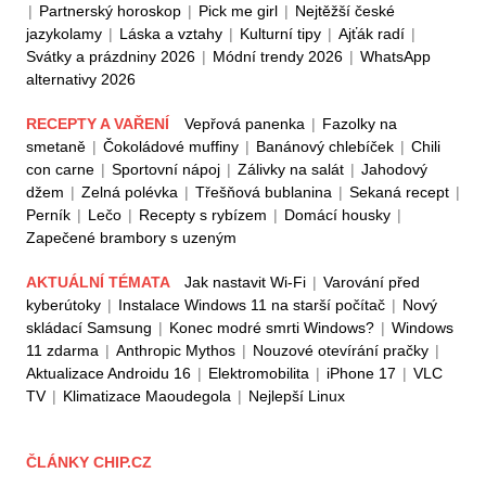
|
Partnerský horoskop
|
Pick me girl
|
Nejtěžší české
jazykolamy
|
Láska a vztahy
|
Kulturní tipy
|
Ajťák radí
|
Svátky a prázdniny 2026
|
Módní trendy 2026
|
WhatsApp
alternativy 2026
RECEPTY A VAŘENÍ
Vepřová panenka
|
Fazolky na
smetaně
|
Čokoládové muffiny
|
Banánový chlebíček
|
Chili
con carne
|
Sportovní nápoj
|
Zálivky na salát
|
Jahodový
džem
|
Zelná polévka
|
Třešňová bublanina
|
Sekaná recept
|
Perník
|
Lečo
|
Recepty s rybízem
|
Domácí housky
|
Zapečené brambory s uzeným
AKTUÁLNÍ TÉMATA
Jak nastavit Wi-Fi
|
Varování před
kyberútoky
|
Instalace Windows 11 na starší počítač
|
Nový
skládací Samsung
|
Konec modré smrti Windows?
|
Windows
11 zdarma
|
Anthropic Mythos
|
Nouzové otevírání pračky
|
Aktualizace Androidu 16
|
Elektromobilita
|
iPhone 17
|
VLC
TV
|
Klimatizace Maoudegola
|
Nejlepší Linux
ČLÁNKY CHIP.CZ