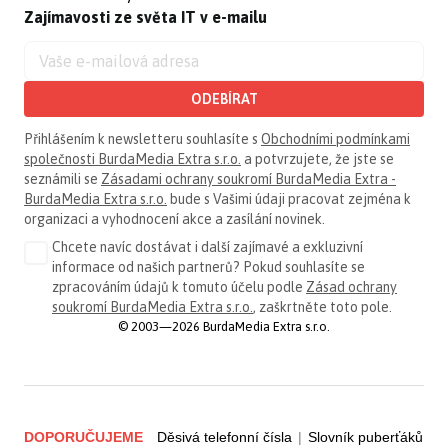
Zajímavosti ze světa IT v e-mailu
ODEBÍRAT
Přihlášením k newsletteru souhlasíte s
Obchodními podmínkami
společnosti BurdaMedia Extra s.r.o.
a potvrzujete, že jste se
seznámili se
Zásadami ochrany soukromí BurdaMedia Extra -
BurdaMedia Extra s.r.o.
bude s Vašimi údaji pracovat zejména k
organizaci a vyhodnocení akce a zasílání novinek.
Chcete navíc dostávat i další zajímavé a exkluzivní
informace od našich partnerů? Pokud souhlasíte se
zpracováním údajů k tomuto účelu podle
Zásad ochrany
soukromí BurdaMedia Extra s.r.o.
, zaškrtněte toto pole.
© 2003—2026 BurdaMedia Extra s.r.o.
DOPORUČUJEME
Děsivá telefonní čísla
|
Slovník puberťáků