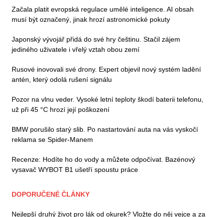
Začala platit evropská regulace umělé inteligence. AI obsah
musí být označený, jinak hrozí astronomické pokuty
Japonský vývojář přidá do své hry češtinu. Stačil zájem
jediného uživatele i vřelý vztah obou zemí
Rusové inovovali své drony. Expert objevil nový systém ladění
antén, který odolá rušení signálu
Pozor na vlnu veder. Vysoké letní teploty škodí baterii telefonu,
už při 45 °C hrozí její poškození
BMW porušilo starý slib. Po nastartování auta na vás vyskočí
reklama se Spider-Manem
Recenze: Hodíte ho do vody a můžete odpočívat. Bazénový
vysavač WYBOT B1 ušetří spoustu práce
DOPORUČENÉ ČLÁNKY
Nejlepší druhý život pro lák od okurek? Vložte do něj vejce a za