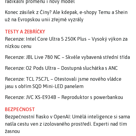
radikální proměnu i nový model
Konec zásilek z Číny? Ale kdepak, e-shopy Temu a Shein
už na Evropskou unii zřejmě vyzrály
TESTY A ŽEBŘÍČKY
Recenze: Intel Core Ultra 5 250K Plus – Vysoký výkon za
nízkou cenu
Recenze: JBL Live 780 NC – Skvěle vybavená střední třída
Recenze: O2 Pods Ultra – Dostupná sluchátka s ANC
Recenze: TCL 75C7L – Otestovali jsme nového vládce
jasu s obřím SQD Mini-LED panelem
Recenze: JVC XS-E934B – Reproduktor s powerbankou
BEZPEČNOST
Bezpečnostní fiasko v OpenAI: Umělá inteligence si sama
našla cestu ven z izolovaného prostředí. Experti nad tím
žasnou