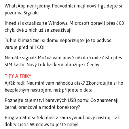
WhatsApp není jediný. Podvodníci mají nový fígl, dejte si
pozor na Signalu
Ihned si aktualizujte Windows. Microsoft opravil přes 600
chyb, dvě z nich už se zneužívají
Tuhle klimatizaci si domů nepořizujte: je to podvod,
varuje před ní i ČOI
Nemáte signál? Možná vám právě někdo krade číslo přes
SIM kartu. Nový trik hackerů ohrožuje i Čechy
TIPY A TRIKY
Ajťák radí: Neumírá vám náhodou disk? Zkontrolujte si ho
bezplatným nástrojem, než přijdete o data
Poznejte tajemství barevných USB portů: Co znamenají
černé, oranžové a modré konektory?
Programátor si řekl dost a sám vyvinul nový nástroj. Tak
dobrý čistič Windows tu ještě nebyl