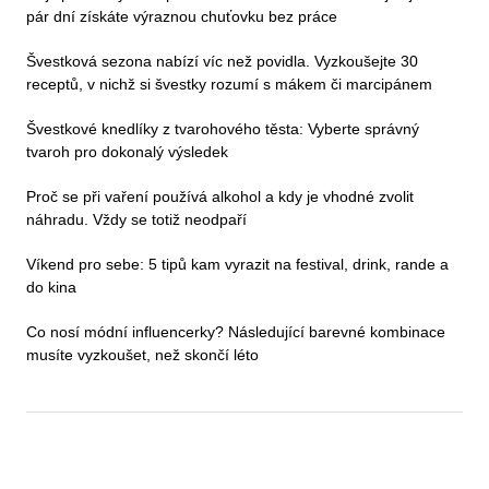
pár dní získáte výraznou chuťovku bez práce
Švestková sezona nabízí víc než povidla. Vyzkoušejte 30
receptů, v nichž si švestky rozumí s mákem či marcipánem
Švestkové knedlíky z tvarohového těsta: Vyberte správný
tvaroh pro dokonalý výsledek
Proč se při vaření používá alkohol a kdy je vhodné zvolit
náhradu. Vždy se totiž neodpaří
Víkend pro sebe: 5 tipů kam vyrazit na festival, drink, rande a
do kina
Co nosí módní influencerky? Následující barevné kombinace
musíte vyzkoušet, než skončí léto