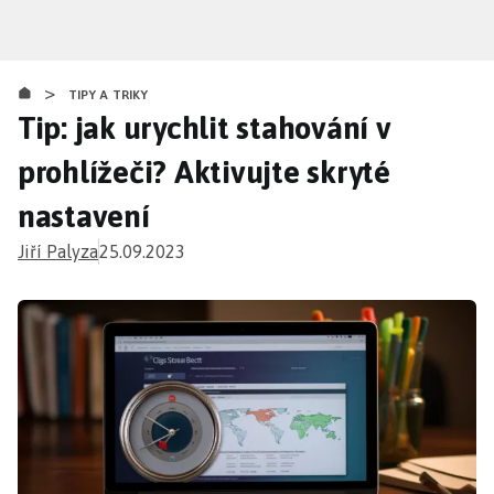
Přejít
k
hlavnímu
>
obsahu
TIPY A TRIKY
Tip: jak urychlit stahování v
prohlížeči? Aktivujte skryté
nastavení
Jiří Palyza
25.09.2023