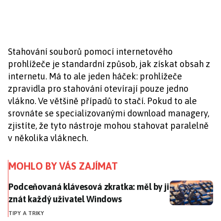
Stahování souborů pomocí internetového
prohlížeče je standardní způsob, jak získat obsah z
internetu. Má to ale jeden háček: prohlížeče
zpravidla pro stahování otevírají pouze jedno
vlákno. Ve většině případů to stačí. Pokud to ale
srovnáte se specializovanými download managery,
zjistíte, že tyto nástroje mohou stahovat paralelně
v několika vláknech.
MOHLO BY VÁS ZAJÍMAT
Podceňovaná klávesová zkratka: měl by ji znát každý
Podceňovaná klávesová zkratka: měl by ji
znát každý uživatel Windows
TIPY A TRIKY