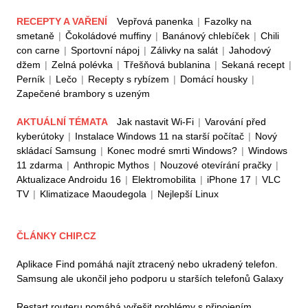
RECEPTY A VAŘENÍ
Vepřová panenka
|
Fazolky na
smetaně
|
Čokoládové muffiny
|
Banánový chlebíček
|
Chili
con carne
|
Sportovní nápoj
|
Zálivky na salát
|
Jahodový
džem
|
Zelná polévka
|
Třešňová bublanina
|
Sekaná recept
|
Perník
|
Lečo
|
Recepty s rybízem
|
Domácí housky
|
Zapečené brambory s uzeným
AKTUÁLNÍ TÉMATA
Jak nastavit Wi-Fi
|
Varování před
kyberútoky
|
Instalace Windows 11 na starší počítač
|
Nový
skládací Samsung
|
Konec modré smrti Windows?
|
Windows
11 zdarma
|
Anthropic Mythos
|
Nouzové otevírání pračky
|
Aktualizace Androidu 16
|
Elektromobilita
|
iPhone 17
|
VLC
TV
|
Klimatizace Maoudegola
|
Nejlepší Linux
ČLÁNKY CHIP.CZ
Aplikace Find pomáhá najít ztracený nebo ukradený telefon.
Samsung ale ukončil jeho podporu u starších telefonů Galaxy
Restart routeru pomáhá vyřešit problémy s připojením.