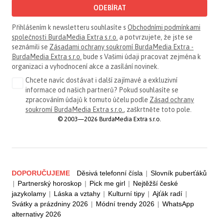
ODEBÍRAT
Přihlášením k newsletteru souhlasíte s
Obchodními podmínkami
společnosti BurdaMedia Extra s.r.o.
a potvrzujete, že jste se
seznámili se
Zásadami ochrany soukromí BurdaMedia Extra -
BurdaMedia Extra s.r.o.
bude s Vašimi údaji pracovat zejména k
organizaci a vyhodnocení akce a zasílání novinek.
Chcete navíc dostávat i další zajímavé a exkluzivní
informace od našich partnerů? Pokud souhlasíte se
zpracováním údajů k tomuto účelu podle
Zásad ochrany
soukromí BurdaMedia Extra s.r.o.
, zaškrtněte toto pole.
© 2003—2026 BurdaMedia Extra s.r.o.
DOPORUČUJEME
Děsivá telefonní čísla
|
Slovník puberťáků
|
Partnerský horoskop
|
Pick me girl
|
Nejtěžší české
jazykolamy
|
Láska a vztahy
|
Kulturní tipy
|
Ajťák radí
|
Svátky a prázdniny 2026
|
Módní trendy 2026
|
WhatsApp
alternativy 2026