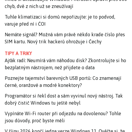
chyb, dvě z nich už se zneužívají
Tuhle klimatizaci si domů nepořizujte: je to podvod,
varuje před ní i ČOI
Nemáte signál? Možná vám právě někdo krade číslo přes
SIM kartu. Nový trik hackerů ohrožuje i Čechy
TIPY A TRIKY
Ajťák radí: Neumírá vám náhodou disk? Zkontrolujte si ho
bezplatným nástrojem, než přijdete o data
Poznejte tajemství barevných USB portů: Co znamenají
černé, oranžové a modré konektory?
Programátor si řekl dost a sám vyvinul nový nástroj. Tak
dobrý čistič Windows tu ještě nebyl
Vypínáte Wi-Fi router při odjezdu na dovolenou? Tohle
jsou důvody, proč byste měli
V říjnu 2026 končí jedna verze Windows 11. Ověřte si, že