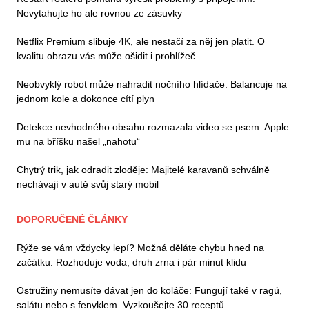
Nevytahujte ho ale rovnou ze zásuvky
Netflix Premium slibuje 4K, ale nestačí za něj jen platit. O
kvalitu obrazu vás může ošidit i prohlížeč
Neobvyklý robot může nahradit nočního hlídače. Balancuje na
jednom kole a dokonce cítí plyn
Detekce nevhodného obsahu rozmazala video se psem. Apple
mu na bříšku našel „nahotu“
Chytrý trik, jak odradit zloděje: Majitelé karavanů schválně
nechávají v autě svůj starý mobil
DOPORUČENÉ ČLÁNKY
Rýže se vám vždycky lepí? Možná děláte chybu hned na
začátku. Rozhoduje voda, druh zrna i pár minut klidu
Ostružiny nemusíte dávat jen do koláče: Fungují také v ragú,
salátu nebo s fenyklem. Vyzkoušejte 30 receptů