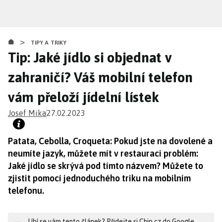
Přejít
k
hlavnímu
>
obsahu
TIPY A TRIKY
Tip: Jaké jídlo si objednat v
zahraničí? Váš mobilní telefon
vám přeloží jídelní lístek
Josef Mika
27.02.2023
Patata, Cebolla, Croqueta: Pokud jste na dovolené a
neumíte jazyk, můžete mít v restauraci problém:
Jaké jídlo se skrývá pod tímto názvem? Můžete to
zjistit pomocí jednoduchého triku na mobilním
telefonu.
Líbí se vám tento článek? Přidejte si Chip.cz do Google