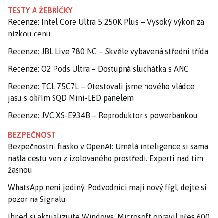
TESTY A ŽEBŘÍČKY
Recenze: Intel Core Ultra 5 250K Plus – Vysoký výkon za
nízkou cenu
Recenze: JBL Live 780 NC – Skvěle vybavená střední třída
Recenze: O2 Pods Ultra – Dostupná sluchátka s ANC
Recenze: TCL 75C7L – Otestovali jsme nového vládce
jasu s obřím SQD Mini-LED panelem
Recenze: JVC XS-E934B – Reproduktor s powerbankou
BEZPEČNOST
Bezpečnostní fiasko v OpenAI: Umělá inteligence si sama
našla cestu ven z izolovaného prostředí. Experti nad tím
žasnou
WhatsApp není jediný. Podvodníci mají nový fígl, dejte si
pozor na Signalu
Ihned si aktualizujte Windows. Microsoft opravil přes 600