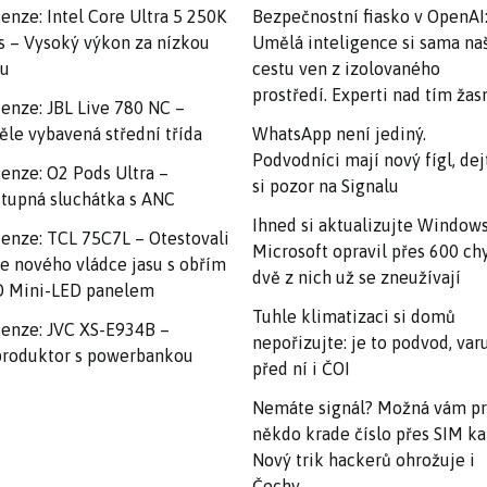
enze: Intel Core Ultra 5 250K
Bezpečnostní fiasko v OpenAI
s – Vysoký výkon za nízkou
Umělá inteligence si sama na
nu
cestu ven z izolovaného
prostředí. Experti nad tím ža
enze: JBL Live 780 NC –
ěle vybavená střední třída
WhatsApp není jediný.
Podvodníci mají nový fígl, dej
enze: O2 Pods Ultra –
si pozor na Signalu
tupná sluchátka s ANC
Ihned si aktualizujte Windows
enze: TCL 75C7L – Otestovali
Microsoft opravil přes 600 ch
e nového vládce jasu s obřím
dvě z nich už se zneužívají
 Mini-LED panelem
Tuhle klimatizaci si domů
enze: JVC XS-E934B –
nepořizujte: je to podvod, var
roduktor s powerbankou
před ní i ČOI
Nemáte signál? Možná vám p
někdo krade číslo přes SIM ka
Nový trik hackerů ohrožuje i
Čechy