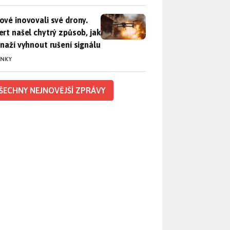
vé inovovali své drony. Expert našel chytrý způsob, jak se sna
ové inovovali své drony.
ert našel chytrý způsob, jak
snaží vyhnout rušení signálu
INKY
ŠECHNY NEJNOVĚJŠÍ ZPRÁVY