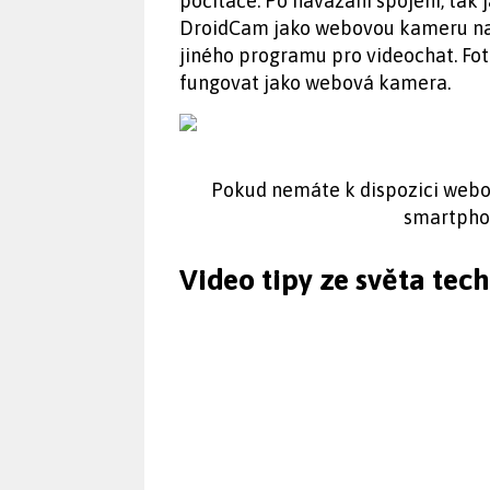
počítače. Po navázání spojení, tak
DroidCam jako webovou kameru na
jiného programu pro videochat. Fo
fungovat jako webová kamera.
Pokud nemáte k dispozici webo
smartphon
Video tipy ze světa tec