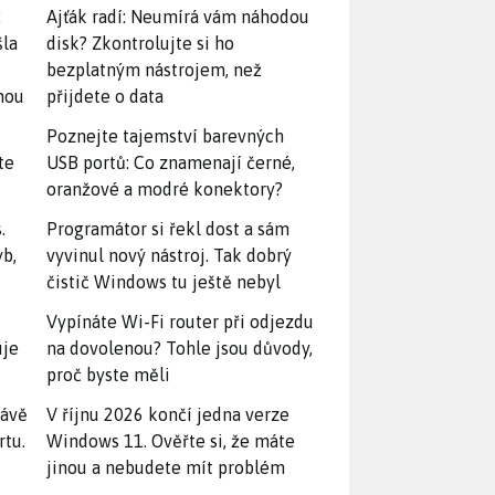
:
Ajťák radí: Neumírá vám náhodou
šla
disk? Zkontrolujte si ho
bezplatným nástrojem, než
snou
přijdete o data
Poznejte tajemství barevných
te
USB portů: Co znamenají černé,
oranžové a modré konektory?
.
Programátor si řekl dost a sám
yb,
vyvinul nový nástroj. Tak dobrý
čistič Windows tu ještě nebyl
Vypínáte Wi-Fi router při odjezdu
uje
na dovolenou? Tohle jsou důvody,
proč byste měli
rávě
V říjnu 2026 končí jedna verze
rtu.
Windows 11. Ověřte si, že máte
jinou a nebudete mít problém