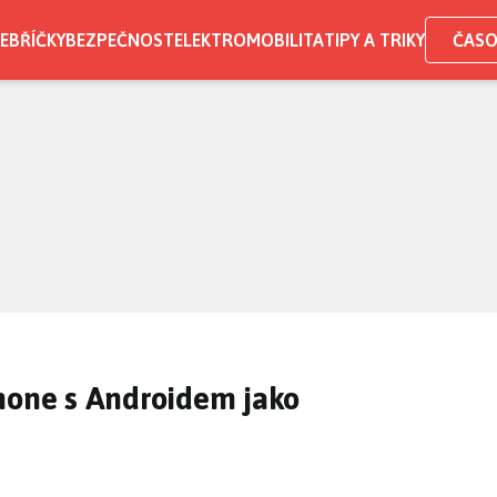
EBŘÍČKY
BEZPEČNOST
ELEKTROMOBILITA
TIPY A TRIKY
ČASO
hone s Androidem jako