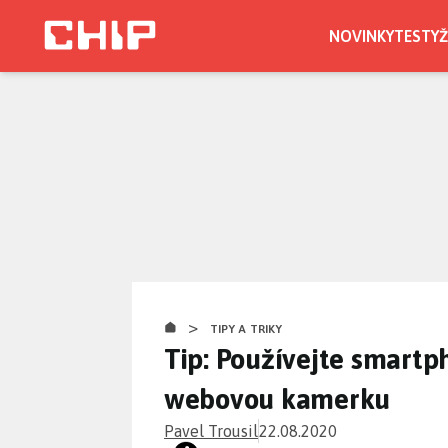
Přejít
k
NOVINKY
TESTY
Ž
hlavnímu
obsahu
>
TIPY A TRIKY
Tip: Používejte smartp
webovou kamerku
Pavel Trousil
22.08.2020