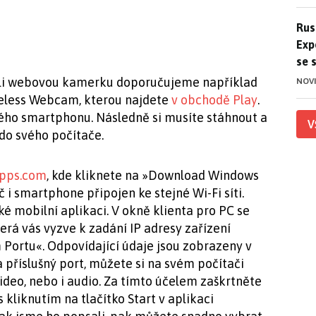
Ruso
Rus
Exp
se 
ali webovou kamerku doporučujeme například
NOV
eless Webcam, kterou najdete
v obchodě Play
.
vého smartphonu. Následně si musíte stáhnout a
V
 do svého počítače.
pps.com
, kde kliknete na »Download Windows
ač i smartphone připojen ke stejné Wi-Fi síti.
ké mobilní aplikaci. V okně klienta pro PC se
erá vás vyzve k zadání IP adresy zařízení
 Portu«. Odpovídající údaje jsou zobrazeny v
a příslušný port, můžete si na svém počítači
ideo, nebo i audio. Za tímto účelem zaškrtněte
 kliknutím na tlačítko Start v aplikaci