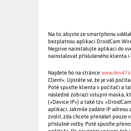
Na to, abyste ze smartphonu uděl
bezplatnou aplikaci DroidCam Wir
Nejprve nainstalujte aplikaci do s
nainstalovat příslušeného klienta i
Najdete ho na stránce
www.dev47a
Client«. Ujistěte se, že je váš počít
Poté spusťte klienta v počítači a ta
následně zobrazí vstupní maska, kt
(»Device IP«) a také tzv. »DroidCam
aplikaci. Jakmile zadáte IP adresu 
zvolit, zda chcete přenášet pouze v
příslušné volby. Poté spusťte přenos