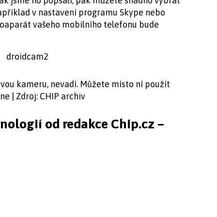
 jak jsme ho popsali, pak můžete snadno vybrat
příklad v nastavení programu Skype nebo
toaparát vašeho mobilního telefonu bude
vou kameru, nevadí. Můžete místo ní použít
e | Zdroj: CHIP archiv
hnologií od redakce Chip.cz –