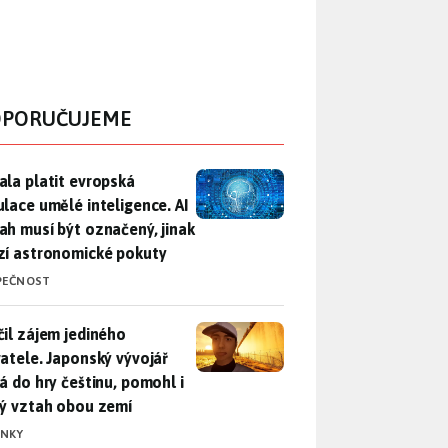
PORUČUJEME
ala platit evropská regulace umělé inteligence. AI obsah musí
ala platit evropská
ulace umělé inteligence. AI
ah musí být označený, jinak
zí astronomické pokuty
PEČNOST
il zájem jediného uživatele. Japonský vývojář přidá do hry češ
čil zájem jediného
vatele. Japonský vývojář
dá do hry češtinu, pomohl i
lý vztah obou zemí
INKY