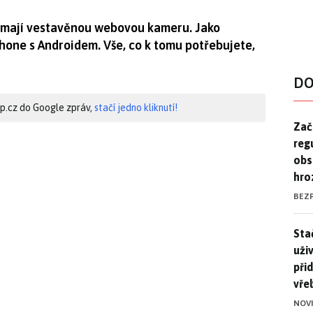
nemají vestavěnou webovou kameru. Jako
one s Androidem. Vše, co k tomu potřebujete,
DO
hip.cz do Google zpráv,
stačí jedno kliknutí!
Zač
Zač
reg
obs
hro
BEZ
Stač
Sta
uži
při
vře
NOV