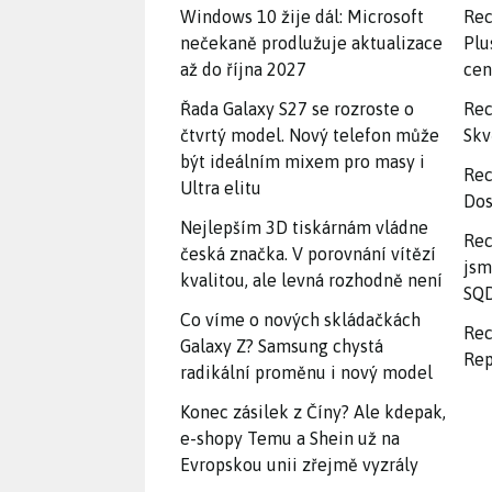
Windows 10 žije dál: Microsoft
Rec
nečekaně prodlužuje aktualizace
Plu
až do října 2027
ce
Řada Galaxy S27 se rozroste o
Rec
čtvrtý model. Nový telefon může
Skv
být ideálním mixem pro masy i
Rec
Ultra elitu
Dos
Nejlepším 3D tiskárnám vládne
Rec
česká značka. V porovnání vítězí
jsm
kvalitou, ale levná rozhodně není
SQD
Co víme o nových skládačkách
Rec
Galaxy Z? Samsung chystá
Rep
radikální proměnu i nový model
Konec zásilek z Číny? Ale kdepak,
e-shopy Temu a Shein už na
Evropskou unii zřejmě vyzrály