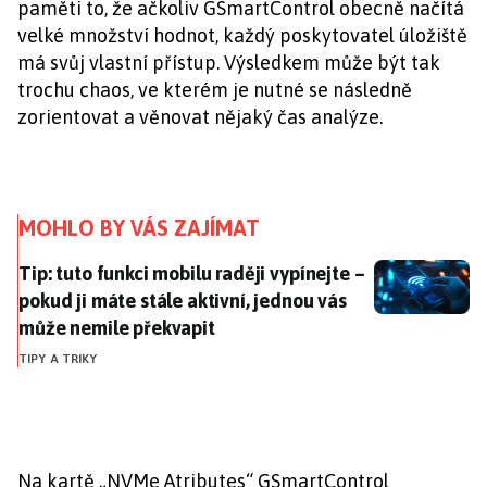
paměti to, že ačkoliv GSmartControl obecně načítá
velké množství hodnot, každý poskytovatel úložiště
má svůj vlastní přístup. Výsledkem může být tak
trochu chaos, ve kterém je nutné se následně
zorientovat a věnovat nějaký čas analýze.
MOHLO BY VÁS ZAJÍMAT
Tip: tuto funkci mobilu raději vypínejte – pokud ji m
Tip: tuto funkci mobilu raději vypínejte –
pokud ji máte stále aktivní, jednou vás
může nemile překvapit
TIPY A TRIKY
Na kartě „NVMe Atributes“ GSmartControl