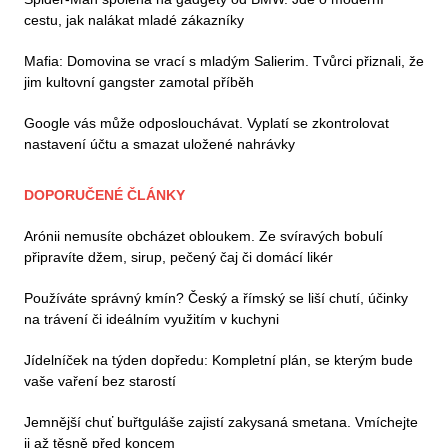
cestu, jak nalákat mladé zákazníky
Mafia: Domovina se vrací s mladým Salierim. Tvůrci přiznali, že
jim kultovní gangster zamotal příběh
Google vás může odposlouchávat. Vyplatí se zkontrolovat
nastavení účtu a smazat uložené nahrávky
DOPORUČENÉ ČLÁNKY
Arónii nemusíte obcházet obloukem. Ze svíravých bobulí
připravíte džem, sirup, pečený čaj či domácí likér
Používáte správný kmín? Český a římský se liší chutí, účinky
na trávení či ideálním využitím v kuchyni
Jídelníček na týden dopředu: Kompletní plán, se kterým bude
vaše vaření bez starostí
Jemnější chuť buřtguláše zajistí zakysaná smetana. Vmíchejte
ji až těsně před koncem