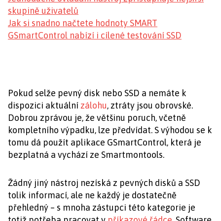
skupině uživatelů
Jak si snadno načtete hodnoty SMART
GSmartControl nabízí i cílené testování SSD
Pokud selže pevný disk nebo SSD a nemáte k
dispozici aktuální
zálohu
, ztráty jsou obrovské.
Dobrou zprávou je, že většinu poruch, včetně
kompletního výpadku, lze předvídat. S výhodou se k
tomu dá použít aplikace GSmartControl, která je
bezplatná a vychází ze Smartmontools.
Žádný jiný nástroj nezíská z pevných disků a SSD
tolik informací, ale ne každý je dostatečně
přehledný – s mnoha zástupci této kategorie je
totiž potřeba pracovat v
příkazové řádce
. Software