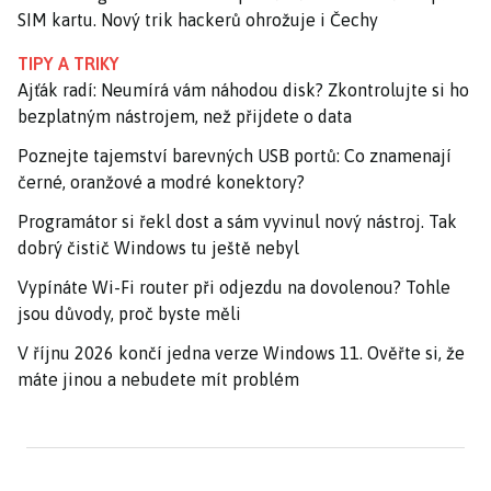
SIM kartu. Nový trik hackerů ohrožuje i Čechy
TIPY A TRIKY
Ajťák radí: Neumírá vám náhodou disk? Zkontrolujte si ho
bezplatným nástrojem, než přijdete o data
Poznejte tajemství barevných USB portů: Co znamenají
černé, oranžové a modré konektory?
Programátor si řekl dost a sám vyvinul nový nástroj. Tak
dobrý čistič Windows tu ještě nebyl
Vypínáte Wi-Fi router při odjezdu na dovolenou? Tohle
jsou důvody, proč byste měli
V říjnu 2026 končí jedna verze Windows 11. Ověřte si, že
máte jinou a nebudete mít problém