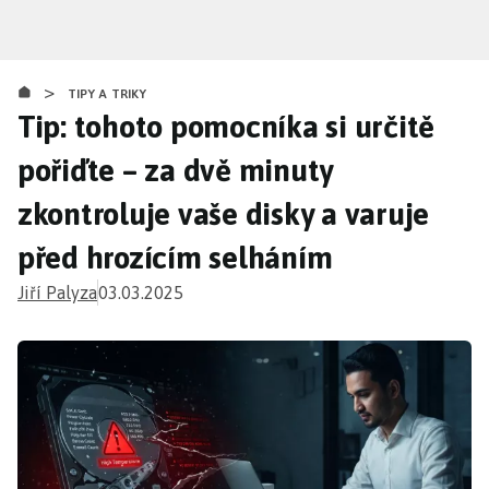
Přejít
k
hlavnímu
>
obsahu
TIPY A TRIKY
Tip: tohoto pomocníka si určitě
pořiďte – za dvě minuty
zkontroluje vaše disky a varuje
před hrozícím selháním
Jiří Palyza
03.03.2025