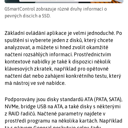
GSmartControl zobrazuje různé druhy informací o
pevných discích a SSD.
Základní ovládání aplikace je velmi jednoduché. Po
spuštění si vyberete jeden z disků, který chcete
analyzovat, a můžete si hned zvolit okamžité
načtení rozsáhlých informací. Prostřednictvím
kontextové nabídky je také k dispozici několik
klávesových zkratek, například pro opětovné
načtení dat nebo zahájení konkrétního testu, který
má nástroj ve své nabídce.
Podporovány jsou disky standardů ATA (PATA, SATA),
NVMe, bridge USB na ATA, a také disky s některými
z RAID řadičů. Načtené parametry najdete v
prostředí programu na několika kartách. Například
ta s názvem General poskytuje celou řadu