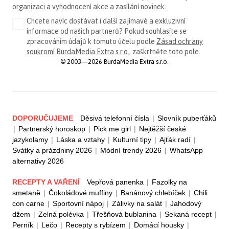
organizaci a vyhodnocení akce a zasílání novinek.
Chcete navíc dostávat i další zajímavé a exkluzivní
informace od našich partnerů? Pokud souhlasíte se
zpracováním údajů k tomuto účelu podle
Zásad ochrany
soukromí BurdaMedia Extra s.r.o.
, zaškrtněte toto pole.
© 2003—2026 BurdaMedia Extra s.r.o.
DOPORUČUJEME
Děsivá telefonní čísla
|
Slovník puberťáků
|
Partnerský horoskop
|
Pick me girl
|
Nejtěžší české
jazykolamy
|
Láska a vztahy
|
Kulturní tipy
|
Ajťák radí
|
Svátky a prázdniny 2026
|
Módní trendy 2026
|
WhatsApp
alternativy 2026
RECEPTY A VAŘENÍ
Vepřová panenka
|
Fazolky na
smetaně
|
Čokoládové muffiny
|
Banánový chlebíček
|
Chili
con carne
|
Sportovní nápoj
|
Zálivky na salát
|
Jahodový
džem
|
Zelná polévka
|
Třešňová bublanina
|
Sekaná recept
|
Perník
|
Lečo
|
Recepty s rybízem
|
Domácí housky
|