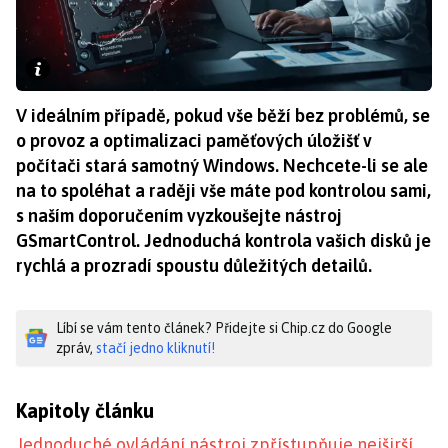
V ideálním případě, pokud vše běží bez problémů, se
o provoz a optimalizaci paměťových úložišť v
počítači stará samotný Windows. Nechcete-li se ale
na to spoléhat a raději vše máte pod kontrolou sami,
s naším doporučením vyzkoušejte nástroj
GSmartControl. Jednoduchá kontrola vašich disků je
rychlá a prozradí spoustu důležitých detailů.
Líbí se vám tento článek? Přidejte si Chip.cz do Google
zpráv,
stačí jedno kliknutí!
Kapitoly článku
Jednoduché ovládání nástroj zpřístupňuje nejširší