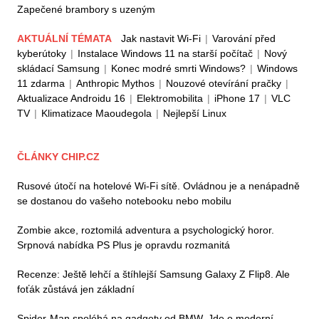
Zapečené brambory s uzeným
AKTUÁLNÍ TÉMATA
Jak nastavit Wi-Fi
|
Varování před
kyberútoky
|
Instalace Windows 11 na starší počítač
|
Nový
skládací Samsung
|
Konec modré smrti Windows?
|
Windows
11 zdarma
|
Anthropic Mythos
|
Nouzové otevírání pračky
|
Aktualizace Androidu 16
|
Elektromobilita
|
iPhone 17
|
VLC
TV
|
Klimatizace Maoudegola
|
Nejlepší Linux
ČLÁNKY CHIP.CZ
Rusové útočí na hotelové Wi-Fi sítě. Ovládnou je a nenápadně
se dostanou do vašeho notebooku nebo mobilu
Zombie akce, roztomilá adventura a psychologický horor.
Srpnová nabídka PS Plus je opravdu rozmanitá
Recenze: Ještě lehčí a štíhlejší Samsung Galaxy Z Flip8. Ale
foťák zůstává jen základní
Spider-Man spoléhá na gadgety od BMW. Jde o moderní