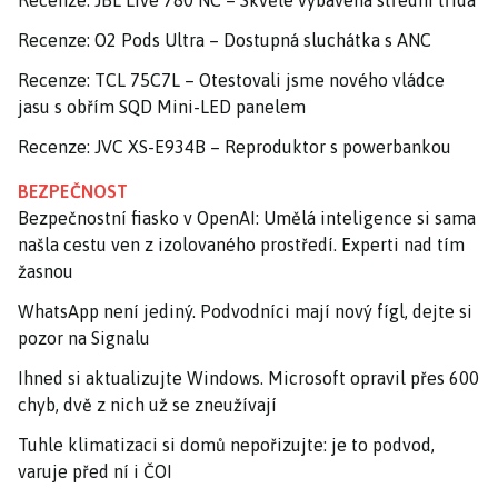
Recenze: JBL Live 780 NC – Skvěle vybavená střední třída
Recenze: O2 Pods Ultra – Dostupná sluchátka s ANC
Recenze: TCL 75C7L – Otestovali jsme nového vládce
jasu s obřím SQD Mini-LED panelem
Recenze: JVC XS-E934B – Reproduktor s powerbankou
BEZPEČNOST
Bezpečnostní fiasko v OpenAI: Umělá inteligence si sama
našla cestu ven z izolovaného prostředí. Experti nad tím
žasnou
WhatsApp není jediný. Podvodníci mají nový fígl, dejte si
pozor na Signalu
Ihned si aktualizujte Windows. Microsoft opravil přes 600
chyb, dvě z nich už se zneužívají
Tuhle klimatizaci si domů nepořizujte: je to podvod,
varuje před ní i ČOI