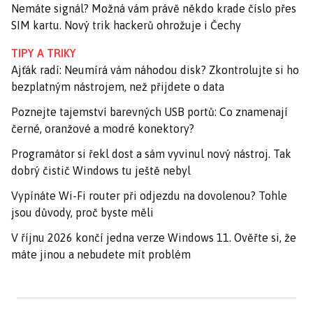
Nemáte signál? Možná vám právě někdo krade číslo přes
SIM kartu. Nový trik hackerů ohrožuje i Čechy
TIPY A TRIKY
Ajťák radí: Neumírá vám náhodou disk? Zkontrolujte si ho
bezplatným nástrojem, než přijdete o data
Poznejte tajemství barevných USB portů: Co znamenají
černé, oranžové a modré konektory?
Programátor si řekl dost a sám vyvinul nový nástroj. Tak
dobrý čistič Windows tu ještě nebyl
Vypínáte Wi-Fi router při odjezdu na dovolenou? Tohle
jsou důvody, proč byste měli
V říjnu 2026 končí jedna verze Windows 11. Ověřte si, že
máte jinou a nebudete mít problém