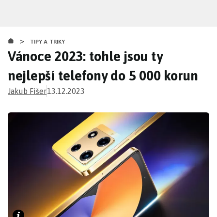
Přejít
k
hlavnímu
>
obsahu
TIPY A TRIKY
Vánoce 2023: tohle jsou ty
nejlepší telefony do 5 000 korun
Jakub Fišer
13.12.2023