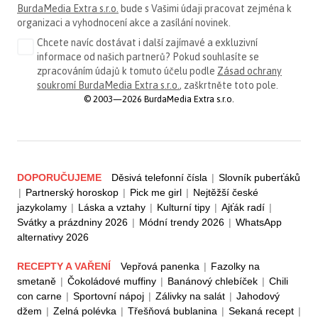
BurdaMedia Extra s.r.o.
bude s Vašimi údaji pracovat zejména k
organizaci a vyhodnocení akce a zasílání novinek.
Chcete navíc dostávat i další zajímavé a exkluzivní
informace od našich partnerů? Pokud souhlasíte se
zpracováním údajů k tomuto účelu podle
Zásad ochrany
soukromí BurdaMedia Extra s.r.o.
, zaškrtněte toto pole.
© 2003—2026 BurdaMedia Extra s.r.o.
DOPORUČUJEME
Děsivá telefonní čísla
|
Slovník puberťáků
|
Partnerský horoskop
|
Pick me girl
|
Nejtěžší české
jazykolamy
|
Láska a vztahy
|
Kulturní tipy
|
Ajťák radí
|
Svátky a prázdniny 2026
|
Módní trendy 2026
|
WhatsApp
alternativy 2026
RECEPTY A VAŘENÍ
Vepřová panenka
|
Fazolky na
smetaně
|
Čokoládové muffiny
|
Banánový chlebíček
|
Chili
con carne
|
Sportovní nápoj
|
Zálivky na salát
|
Jahodový
džem
|
Zelná polévka
|
Třešňová bublanina
|
Sekaná recept
|