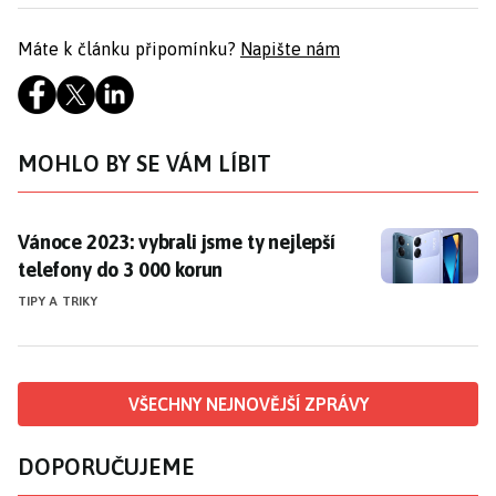
Máte k článku připomínku?
Napište nám
MOHLO BY SE VÁM LÍBIT
Vánoce 2023: vybrali jsme ty nejlepší telefony do 3 0
Vánoce 2023: vybrali jsme ty nejlepší
telefony do 3 000 korun
TIPY A TRIKY
VŠECHNY NEJNOVĚJŠÍ ZPRÁVY
DOPORUČUJEME