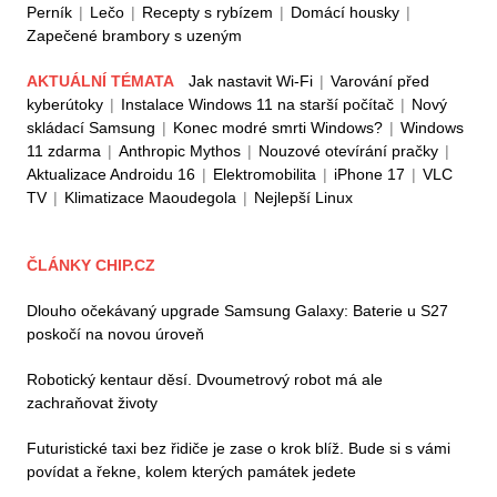
Perník
|
Lečo
|
Recepty s rybízem
|
Domácí housky
|
Zapečené brambory s uzeným
AKTUÁLNÍ TÉMATA
Jak nastavit Wi-Fi
|
Varování před
kyberútoky
|
Instalace Windows 11 na starší počítač
|
Nový
skládací Samsung
|
Konec modré smrti Windows?
|
Windows
11 zdarma
|
Anthropic Mythos
|
Nouzové otevírání pračky
|
Aktualizace Androidu 16
|
Elektromobilita
|
iPhone 17
|
VLC
TV
|
Klimatizace Maoudegola
|
Nejlepší Linux
ČLÁNKY CHIP.CZ
Dlouho očekávaný upgrade Samsung Galaxy: Baterie u S27
poskočí na novou úroveň
Robotický kentaur děsí. Dvoumetrový robot má ale
zachraňovat životy
Futuristické taxi bez řidiče je zase o krok blíž. Bude si s vámi
povídat a řekne, kolem kterých památek jedete