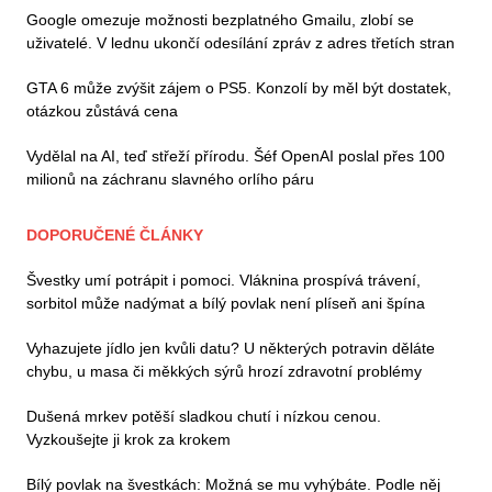
Google omezuje možnosti bezplatného Gmailu, zlobí se
uživatelé. V lednu ukončí odesílání zpráv z adres třetích stran
GTA 6 může zvýšit zájem o PS5. Konzolí by měl být dostatek,
otázkou zůstává cena
Vydělal na AI, teď střeží přírodu. Šéf OpenAI poslal přes 100
milionů na záchranu slavného orlího páru
DOPORUČENÉ ČLÁNKY
Švestky umí potrápit i pomoci. Vláknina prospívá trávení,
sorbitol může nadýmat a bílý povlak není plíseň ani špína
Vyhazujete jídlo jen kvůli datu? U některých potravin děláte
chybu, u masa či měkkých sýrů hrozí zdravotní problémy
Dušená mrkev potěší sladkou chutí i nízkou cenou.
Vyzkoušejte ji krok za krokem
Bílý povlak na švestkách: Možná se mu vyhýbáte. Podle něj