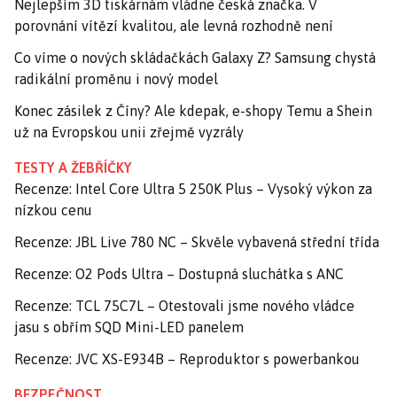
Nejlepším 3D tiskárnám vládne česká značka. V
porovnání vítězí kvalitou, ale levná rozhodně není
Co víme o nových skládačkách Galaxy Z? Samsung chystá
radikální proměnu i nový model
Konec zásilek z Číny? Ale kdepak, e-shopy Temu a Shein
už na Evropskou unii zřejmě vyzrály
TESTY A ŽEBŘÍČKY
Recenze: Intel Core Ultra 5 250K Plus – Vysoký výkon za
nízkou cenu
Recenze: JBL Live 780 NC – Skvěle vybavená střední třída
Recenze: O2 Pods Ultra – Dostupná sluchátka s ANC
Recenze: TCL 75C7L – Otestovali jsme nového vládce
jasu s obřím SQD Mini-LED panelem
Recenze: JVC XS-E934B – Reproduktor s powerbankou
BEZPEČNOST