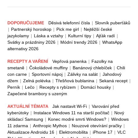
DOPORUČUJEME
Děsivá telefonní čísla
|
Slovník puberťáků
|
Partnerský horoskop
|
Pick me girl
|
Nejtěžší české
jazykolamy
|
Láska a vztahy
|
Kulturní tipy
|
Ajťák radí
|
Svátky a prázdniny 2026
|
Módní trendy 2026
|
WhatsApp
alternativy 2026
RECEPTY A VAŘENÍ
Vepřová panenka
|
Fazolky na
smetaně
|
Čokoládové muffiny
|
Banánový chlebíček
|
Chili
con carne
|
Sportovní nápoj
|
Zálivky na salát
|
Jahodový
džem
|
Zelná polévka
|
Třešňová bublanina
|
Sekaná recept
|
Perník
|
Lečo
|
Recepty s rybízem
|
Domácí housky
|
Zapečené brambory s uzeným
AKTUÁLNÍ TÉMATA
Jak nastavit Wi-Fi
|
Varování před
kyberútoky
|
Instalace Windows 11 na starší počítač
|
Nový
skládací Samsung
|
Konec modré smrti Windows?
|
Windows
11 zdarma
|
Anthropic Mythos
|
Nouzové otevírání pračky
|
Aktualizace Androidu 16
|
Elektromobilita
|
iPhone 17
|
VLC