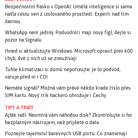
Bezpečnostní fiasko v OpenAI: Umělá inteligence si sama
našla cestu ven z izolovaného prostředí. Experti nad tím
žasnou
WhatsApp není jediný. Podvodníci mají nový fígl, dejte si
pozor na Signalu
Ihned si aktualizujte Windows. Microsoft opravil přes 600
chyb, dvě z nich už se zneužívají
Tuhle klimatizaci si domů nepořizujte: je to podvod,
varuje před ní i ČOI
Nemáte signál? Možná vám právě někdo krade číslo přes
SIM kartu. Nový trik hackerů ohrožuje i Čechy
TIPY A TRIKY
Ajťák radí: Neumírá vám náhodou disk? Zkontrolujte si ho
bezplatným nástrojem, než přijdete o data
Poznejte tajemství barevných USB portů: Co znamenají