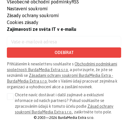
Všeobecné obchodní podmínky
RSS
Nastavení soukromí
Zásady ochrany soukromí
Cookies zásady
Zajímavosti ze světa IT v e-mailu
ODEBÍRAT
Přihlášením k newsletteru souhlasíte s
Obchodními podmínkami
společnosti BurdaMedia Extra s.r.o.
a potvrzujete, že jste se
seznámili se
Zásadami ochrany soukromí BurdaMedia Extra -
BurdaMedia Extra s.r.o.
bude s Vašimi údaji pracovat zejména k
organizaci a vyhodnocení akce a zasílání novinek.
Chcete navíc dostávat i další zajímavé a exkluzivní
informace od našich partnerů? Pokud souhlasíte se
zpracováním údajů k tomuto účelu podle
Zásad ochrany
soukromí BurdaMedia Extra s.r.o.
, zaškrtněte toto pole.
© 2003—2026 BurdaMedia Extra s.r.o.