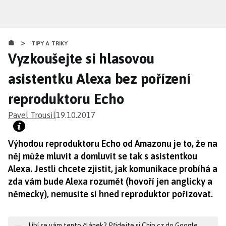
Přejít
k
hlavnímu
>
obsahu
TIPY A TRIKY
Vyzkoušejte si hlasovou
asistentku Alexa bez pořízení
reproduktoru Echo
Pavel Trousil
19.10.2017
Výhodou reproduktoru Echo od Amazonu je to, že na
něj může mluvit a domluvit se tak s asistentkou
Alexa. Jestli chcete zjistit, jak komunikace probíhá a
zda vám bude Alexa rozumět (hovoří jen anglicky a
německy), nemusíte si hned reproduktor pořizovat.
Líbí se vám tento článek? Přidejte si Chip.cz do Google