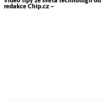
Video tipy ze světa technologií od
redakce Chip.cz –