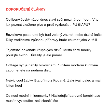
DOPORUČENÉ ČLÁNKY
Oblíbený český nápoj dnes slaví svůj mezinárodní den. Víte,
jak poznat zkažené pivo a proč vyzkoušet IPU či APU?
Bazalkové pesto umí být buď zelený zázrak, nebo drahá kaše.
Díky tradičnímu způsobu přípravy bude chutnat jako v Itálii
Tajemství dokonale křupavých řízků: Místo části mouky
použijte škrob. Důležitý je ale poměr
Cottage sýr je nabitý bílkovinami. S hitem moderní kuchyně
zapomenete na nudnou dietu
Nejvíc cool žabky léta přímo z Kodaně. Zakrývají palec a mají
kitten heel
Co nosí módní influencerky? Následující barevné kombinace
musíte vyzkoušet, než skončí léto