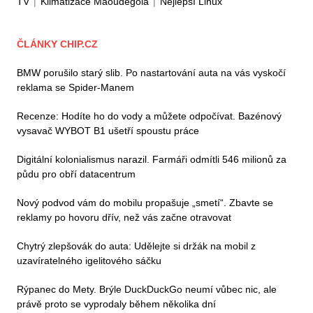
TV
|
Klimatizace Maoudegola
|
Nejlepší Linux
ČLÁNKY CHIP.CZ
BMW porušilo starý slib. Po nastartování auta na vás vyskočí
reklama se Spider-Manem
Recenze: Hodíte ho do vody a můžete odpočívat. Bazénový
vysavač WYBOT B1 ušetří spoustu práce
Digitální kolonialismus narazil. Farmáři odmítli 546 milionů za
půdu pro obří datacentrum
Nový podvod vám do mobilu propašuje „smetí“. Zbavte se
reklamy po hovoru dřív, než vás začne otravovat
Chytrý zlepšovák do auta: Udělejte si držák na mobil z
uzavíratelného igelitového sáčku
Rýpanec do Mety. Brýle DuckDuckGo neumí vůbec nic, ale
právě proto se vyprodaly během několika dní