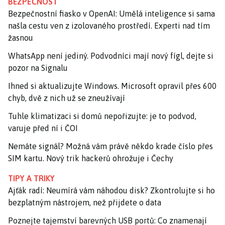
BEZPEČNOST
Bezpečnostní fiasko v OpenAI: Umělá inteligence si sama
našla cestu ven z izolovaného prostředí. Experti nad tím
žasnou
WhatsApp není jediný. Podvodníci mají nový fígl, dejte si
pozor na Signalu
Ihned si aktualizujte Windows. Microsoft opravil přes 600
chyb, dvě z nich už se zneužívají
Tuhle klimatizaci si domů nepořizujte: je to podvod,
varuje před ní i ČOI
Nemáte signál? Možná vám právě někdo krade číslo přes
SIM kartu. Nový trik hackerů ohrožuje i Čechy
TIPY A TRIKY
Ajťák radí: Neumírá vám náhodou disk? Zkontrolujte si ho
bezplatným nástrojem, než přijdete o data
Poznejte tajemství barevných USB portů: Co znamenají