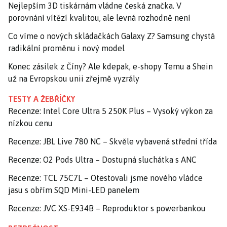
Nejlepším 3D tiskárnám vládne česká značka. V
porovnání vítězí kvalitou, ale levná rozhodně není
Co víme o nových skládačkách Galaxy Z? Samsung chystá
radikální proměnu i nový model
Konec zásilek z Číny? Ale kdepak, e-shopy Temu a Shein
už na Evropskou unii zřejmě vyzrály
TESTY A ŽEBŘÍČKY
Recenze: Intel Core Ultra 5 250K Plus – Vysoký výkon za
nízkou cenu
Recenze: JBL Live 780 NC – Skvěle vybavená střední třída
Recenze: O2 Pods Ultra – Dostupná sluchátka s ANC
Recenze: TCL 75C7L – Otestovali jsme nového vládce
jasu s obřím SQD Mini-LED panelem
Recenze: JVC XS-E934B – Reproduktor s powerbankou