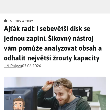
Přejít
k
hlavnímu
>
obsahu
TIPY A TRIKY
Ajťák radí: I sebevětší disk se
jednou zaplní. Šikovný nástroj
vám pomůže analyzovat obsah a
odhalit největší žrouty kapacity
Jiří Palyza
03.06.2026