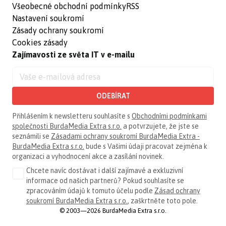
Všeobecné obchodní podmínky
RSS
Nastavení soukromí
Zásady ochrany soukromí
Cookies zásady
Zajímavosti ze světa IT v e-mailu
ODEBÍRAT
Přihlášením k newsletteru souhlasíte s
Obchodními podmínkami
společnosti BurdaMedia Extra s.r.o.
a potvrzujete, že jste se
seznámili se
Zásadami ochrany soukromí BurdaMedia Extra -
BurdaMedia Extra s.r.o.
bude s Vašimi údaji pracovat zejména k
organizaci a vyhodnocení akce a zasílání novinek.
Chcete navíc dostávat i další zajímavé a exkluzivní
informace od našich partnerů? Pokud souhlasíte se
zpracováním údajů k tomuto účelu podle
Zásad ochrany
soukromí BurdaMedia Extra s.r.o.
, zaškrtněte toto pole.
© 2003—2026 BurdaMedia Extra s.r.o.