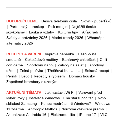
DOPORUČUJEME
Děsivá telefonní čísla
|
Slovník puberťáků
|
Partnerský horoskop
|
Pick me girl
|
Nejtěžší české
jazykolamy
|
Láska a vztahy
|
Kulturní tipy
|
Ajťák radí
|
Svátky a prázdniny 2026
|
Módní trendy 2026
|
WhatsApp
alternativy 2026
RECEPTY A VAŘENÍ
Vepřová panenka
|
Fazolky na
smetaně
|
Čokoládové muffiny
|
Banánový chlebíček
|
Chili
con carne
|
Sportovní nápoj
|
Zálivky na salát
|
Jahodový
džem
|
Zelná polévka
|
Třešňová bublanina
|
Sekaná recept
|
Perník
|
Lečo
|
Recepty s rybízem
|
Domácí housky
|
Zapečené brambory s uzeným
AKTUÁLNÍ TÉMATA
Jak nastavit Wi-Fi
|
Varování před
kyberútoky
|
Instalace Windows 11 na starší počítač
|
Nový
skládací Samsung
|
Konec modré smrti Windows?
|
Windows
11 zdarma
|
Anthropic Mythos
|
Nouzové otevírání pračky
|
Aktualizace Androidu 16
|
Elektromobilita
|
iPhone 17
|
VLC