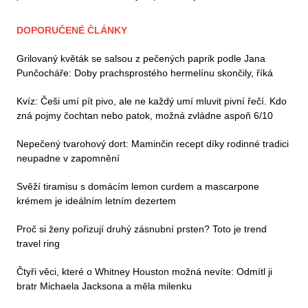
DOPORUČENÉ ČLÁNKY
Grilovaný květák se salsou z pečených paprik podle Jana
Punčocháře: Doby prachsprostého hermelínu skončily, říká
Kvíz: Češi umí pít pivo, ale ne každý umí mluvit pivní řečí. Kdo
zná pojmy čochtan nebo patok, možná zvládne aspoň 6/10
Nepečený tvarohový dort: Maminčin recept díky rodinné tradici
neupadne v zapomnění
Svěží tiramisu s domácím lemon curdem a mascarpone
krémem je ideálním letním dezertem
Proč si ženy pořizují druhý zásnubní prsten? Toto je trend
travel ring
Čtyři věci, které o Whitney Houston možná nevíte: Odmítl ji
bratr Michaela Jacksona a měla milenku