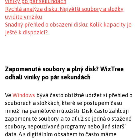
viníky po pár sekundách
Rychlá analýza disku: Největší soubory a složky
uvidíte vmžiku
Snadný přehled o obsazení disku: Kolik kapacity je
ještě k dispozici?
Zapomenuté soubory a plný disk? WizTree
odhalí viníky po pár sekundách
Ve
Windows
bývá často obtížné udržet si přehled o
souborech a složkách, které se postupem času
množí na paměťovém úložišti. Disk často zahlcují
zapomenuté soubory, a to ať už se jedná o stažené
soubory, nepoužívané programy nebo jiná starší
data. A s digitálním obsahem to často máme