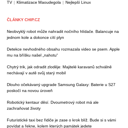
TV
|
Klimatizace Maoudegola
|
Nejlepší Linux
ČLÁNKY CHIP.CZ
Neobvyklý robot může nahradit nočního hlídače. Balancuje na
jednom kole a dokonce cítí plyn
Detekce nevhodného obsahu rozmazala video se psem. Apple
mu na bříšku našel „nahotu“
Chytrý trik, jak odradit zloděje: Majitelé karavanů schválně
nechávají v autě svůj starý mobil
Dlouho očekávaný upgrade Samsung Galaxy: Baterie u S27
poskočí na novou úroveň
Robotický kentaur děsí. Dvoumetrový robot má ale
zachraňovat životy
Futuristické taxi bez řidiče je zase o krok blíž. Bude si s vámi
povídat a řekne, kolem kterých památek jedete