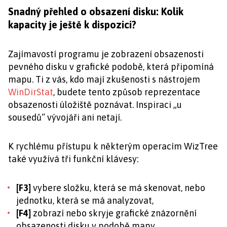
Snadný přehled o obsazení disku: Kolik
kapacity je ještě k dispozici?
Zajímavostí programu je zobrazení obsazenosti
pevného disku v grafické podobě, která připomíná
mapu. Ti z vás, kdo mají zkušenosti s nástrojem
WinDirStat
, budete tento způsob reprezentace
obsazenosti úložiště poznávat. Inspiraci „u
sousedů“ vývojáři ani netají.
K rychlému přístupu k některým operacím WizTree
také využívá tři funkční klávesy:
[F3]
vybere složku, která se má skenovat, nebo
jednotku, která se má analyzovat,
[F4]
zobrazí nebo skryje grafické znázornění
obsazenosti disku v podobě mapy,