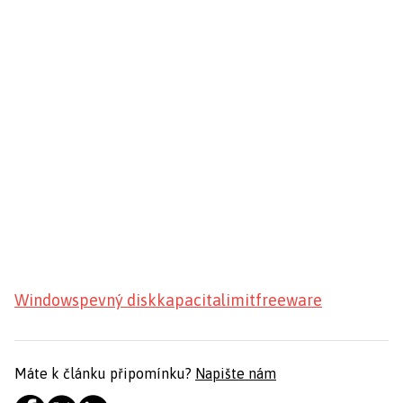
Windows
pevný disk
kapacita
limit
freeware
Máte k článku připomínku?
Napište nám