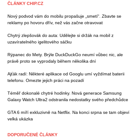
ČLÁNKY CHIP.CZ
Nový podvod vám do mobilu propašuje „smetí“. Zbavte se
reklamy po hovoru dřív, než vás začne otravovat
Chytrý zlepšovák do auta: Udělejte si držák na mobil z
uzavíratelného igelitového sáčku
Rýpanec do Mety. Brýle DuckDuckGo neumí vůbec nic, ale
právě proto se vyprodaly během několika dní
Ajťák radí: Některé aplikace od Googlu umí vyždímat baterii
telefonu. Omezte jejich práci na pozadí
Téměř dokonalé chytré hodinky. Nová generace Samsung
Galaxy Watch Ultra2 odstranila nedostatky svého předchůdce
GTA 6 míří exkluzivně na Netflix. Na konci srpna se tam objeví
velká ukázka
DOPORUČENÉ ČLÁNKY