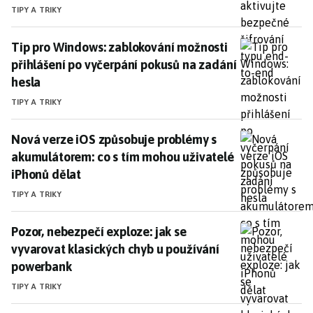
TIPY A TRIKY
Tip pro Windows: zablokování možnosti přihlášení po
Tip pro Windows: zablokování možnosti
přihlášení po vyčerpání pokusů na zadání
hesla
TIPY A TRIKY
Nová verze iOS způsobuje problémy s akumulátorem: 
Nová verze iOS způsobuje problémy s
akumulátorem: co s tím mohou uživatelé
iPhonů dělat
TIPY A TRIKY
Pozor, nebezpečí exploze: jak se vyvarovat klasický
Pozor, nebezpečí exploze: jak se
vyvarovat klasických chyb u používání
powerbank
TIPY A TRIKY