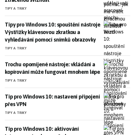
TIPY A TRIKY
Tipy pro Windows 10: spouštění nástroje Výstřižky k
Tipy pro Windows 10: spouštění nástroje
Výstřižky klávesovou zkratkou a
vyhledávání pomocí snímků obrazovky
TIPY A TRIKY
Trochu opomíjené nástroje: vkládání a kopírování m
Trochu opomíjené nástroje: vkládání a
kopírování může fungovat mnohem lépe
TIPY A TRIKY
Tip pro Windows 10: nastavení připojení přes VPN
Tip pro Windows 10: nastavení připojení
přes VPN
TIPY A TRIKY
Tip pro Windows 10: aktivování integrované ochran
Tip pro Windows 10: aktivování