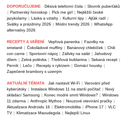
DOPORUČUJEME
Děsivá telefonní čísla
|
Slovník puberťáků
|
Partnerský horoskop
|
Pick me girl
|
Nejtěžší české
jazykolamy
|
Láska a vztahy
|
Kulturní tipy
|
Ajťák radí
|
Svátky a prázdniny 2026
|
Módní trendy 2026
|
WhatsApp
alternativy 2026
RECEPTY A VAŘENÍ
Vepřová panenka
|
Fazolky na
smetaně
|
Čokoládové muffiny
|
Banánový chlebíček
|
Chili
con carne
|
Sportovní nápoj
|
Zálivky na salát
|
Jahodový
džem
|
Zelná polévka
|
Třešňová bublanina
|
Sekaná recept
|
Perník
|
Lečo
|
Recepty s rybízem
|
Domácí housky
|
Zapečené brambory s uzeným
AKTUÁLNÍ TÉMATA
Jak nastavit Wi-Fi
|
Varování před
kyberútoky
|
Instalace Windows 11 na starší počítač
|
Nový
skládací Samsung
|
Konec modré smrti Windows?
|
Windows
11 zdarma
|
Anthropic Mythos
|
Nouzové otevírání pračky
|
Aktualizace Androidu 16
|
Elektromobilita
|
iPhone 17
|
VLC
TV
|
Klimatizace Maoudegola
|
Nejlepší Linux