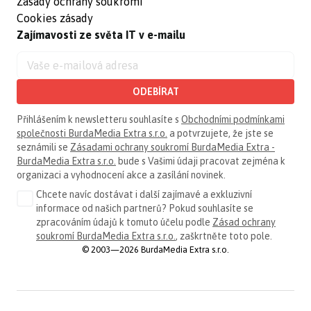
Zásady ochrany soukromí
Cookies zásady
Zajímavosti ze světa IT v e-mailu
ODEBÍRAT
Přihlášením k newsletteru souhlasíte s
Obchodními podmínkami
společnosti BurdaMedia Extra s.r.o.
a potvrzujete, že jste se
seznámili se
Zásadami ochrany soukromí BurdaMedia Extra -
BurdaMedia Extra s.r.o.
bude s Vašimi údaji pracovat zejména k
organizaci a vyhodnocení akce a zasílání novinek.
Chcete navíc dostávat i další zajímavé a exkluzivní
informace od našich partnerů? Pokud souhlasíte se
zpracováním údajů k tomuto účelu podle
Zásad ochrany
soukromí BurdaMedia Extra s.r.o.
, zaškrtněte toto pole.
© 2003—2026 BurdaMedia Extra s.r.o.