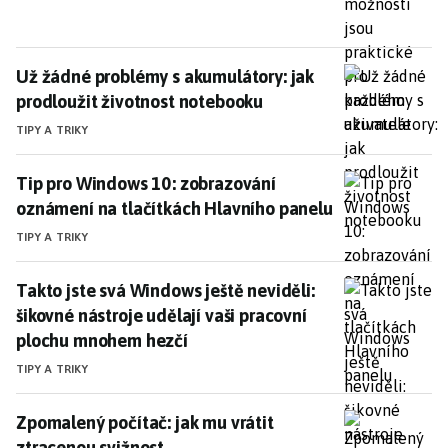
Už žádné problémy s akumulátory: jak prodloužit ži
Už žádné problémy s akumulátory: jak
prodloužit životnost notebooku
TIPY A TRIKY
Tip pro Windows 10: zobrazování oznámení na tlačít
Tip pro Windows 10: zobrazování
oznámení na tlačítkách Hlavního panelu
TIPY A TRIKY
Takto jste svá Windows ještě neviděli: šikovné nástro
Takto jste svá Windows ještě neviděli:
šikovné nástroje udělají vaši pracovní
plochu mnohem hezčí
TIPY A TRIKY
Zpomalený počítač: jak mu vrátit ztracenou svižnost
Zpomalený počítač: jak mu vrátit
ztracenou svižnost