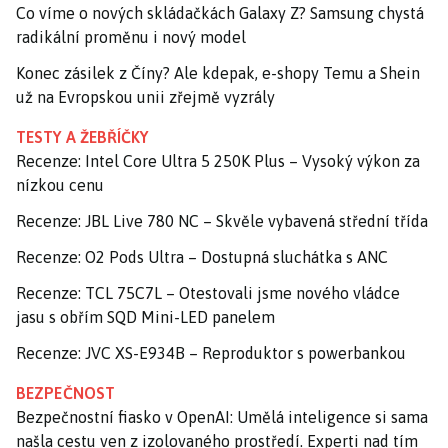
Co víme o nových skládačkách Galaxy Z? Samsung chystá
radikální proměnu i nový model
Konec zásilek z Číny? Ale kdepak, e-shopy Temu a Shein
už na Evropskou unii zřejmě vyzrály
TESTY A ŽEBŘÍČKY
Recenze: Intel Core Ultra 5 250K Plus – Vysoký výkon za
nízkou cenu
Recenze: JBL Live 780 NC – Skvěle vybavená střední třída
Recenze: O2 Pods Ultra – Dostupná sluchátka s ANC
Recenze: TCL 75C7L – Otestovali jsme nového vládce
jasu s obřím SQD Mini-LED panelem
Recenze: JVC XS-E934B – Reproduktor s powerbankou
BEZPEČNOST
Bezpečnostní fiasko v OpenAI: Umělá inteligence si sama
našla cestu ven z izolovaného prostředí. Experti nad tím