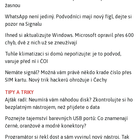
žasnou
WhatsApp není jediný. Podvodníci mají nový fígl, dejte si
pozor na Signalu
Ihned si aktualizujte Windows. Microsoft opravil přes 600
chyb, dvě z nich už se zneužívají
Tuhle klimatizaci si domů nepořizujte: je to podvod,
varuje před ní i ČOI
Nemáte signál? Možná vám právě někdo krade číslo přes
SIM kartu. Nový trik hackerů ohrožuje i Čechy
TIPY A TRIKY
Ajťák radí: Neumírá vám náhodou disk? Zkontrolujte si ho
bezplatným nástrojem, než přijdete o data
Poznejte tajemství barevných USB portů: Co znamenají
černé, oranžové a modré konektory?
Programátor si řekl dost a sám vyvinul nový nástroj. Tak