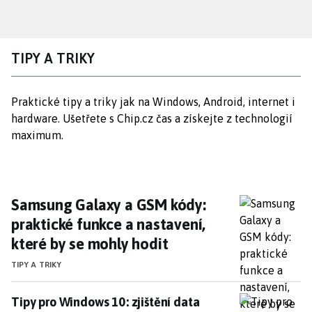
Přejít
k
hlavnímu
TIPY A TRIKY
obsahu
Praktické tipy a triky jak na Windows, Android, internet i
hardware. Ušetřete s Chip.cz čas a získejte z technologií
maximum.
Samsung Galaxy a GSM kódy: praktické funkc
Samsung Galaxy a GSM kódy:
praktické funkce a nastavení,
které by se mohly hodit
TIPY A TRIKY
Tipy pro Windows 10: zjištění data instalace operač
Tipy pro Windows 10: zjištění data