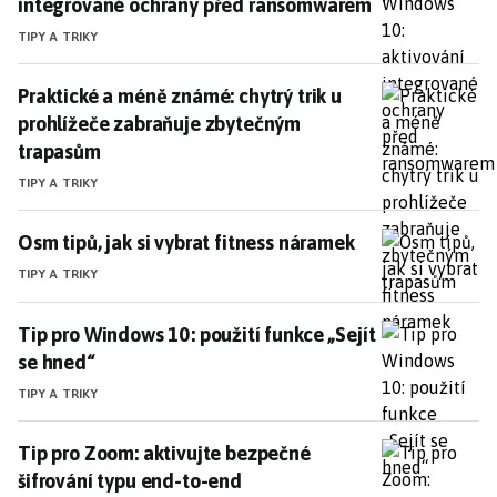
integrované ochrany před ransomwarem
TIPY A TRIKY
Praktické a méně známé: chytrý trik u prohlížeče z
Praktické a méně známé: chytrý trik u
prohlížeče zabraňuje zbytečným
trapasům
TIPY A TRIKY
Osm tipů, jak si vybrat fitness náramek
Osm tipů, jak si vybrat fitness náramek
TIPY A TRIKY
Tip pro Windows 10: použití funkce „Sejít se hned“
Tip pro Windows 10: použití funkce „Sejít
se hned“
TIPY A TRIKY
Tip pro Zoom: aktivujte bezpečné šifrování typu end-
Tip pro Zoom: aktivujte bezpečné
šifrování typu end-to-end