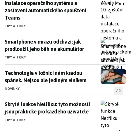
instalace operačního systému a
zastavení automatického spouštění
Teams
TIPY A TRIKY
Smartphone v mrazu odchází: jak prodloužit jeho bě
Smartphone v mrazu odchází: jak
prodloužit jeho běh na akumulátor
TIPY A TRIKY
Technologie v ložnici nám kradou spánek. Nejsou ale
Technologie v ložnici nám kradou
spánek. Nejsou ale jediným viníkem
NOVINKY
AD
Skryté funkce Netflixu: tyto možnosti jsou praktické 
Skryté funkce Netflixu: tyto možnosti
jsou praktické pro každého uživatele
TIPY A TRIKY