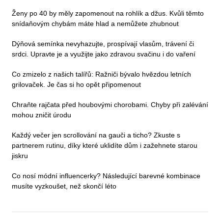
Ženy po 40 by měly zapomenout na rohlík a džus. Kvůli těmto
snídaňovým chybám máte hlad a nemůžete zhubnout
Dýňová semínka nevyhazujte, prospívají vlasům, trávení či
srdci. Upravte je a využijte jako zdravou svačinu i do vaření
Co zmizelo z našich talířů: Ražniči bývalo hvězdou letních
grilovaček. Je čas si ho opět připomenout
Chraňte rajčata před houbovými chorobami. Chyby při zalévání
mohou zničit úrodu
Každý večer jen scrollování na gauči a ticho? Zkuste s
partnerem rutinu, díky které uklidíte dům i zažehnete starou
jiskru
Co nosí módní influencerky? Následující barevné kombinace
musíte vyzkoušet, než skončí léto