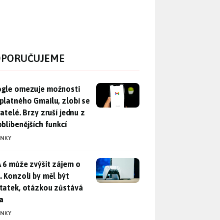
PORUČUJEME
gle omezuje možnosti bezplatného Gmailu, zlobí se uživatelé. 
gle omezuje možnosti
platného Gmailu, zlobí se
atelé. Brzy zruší jednu z
oblíbenějších funkcí
INKY
 6 může zvýšit zájem o PS5. Konzolí by měl být dostatek, otáz
 6 může zvýšit zájem o
. Konzolí by měl být
tatek, otázkou zůstává
a
INKY