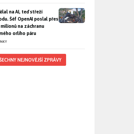
lal na AI, teď střeží přírodu. Šéf OpenAI poslal přes 100 mili
lal na AI, teď střeží
rodu. Šéf OpenAI poslal přes
 milionů na záchranu
vného orlího páru
INKY
ŠECHNY NEJNOVĚJŠÍ ZPRÁVY