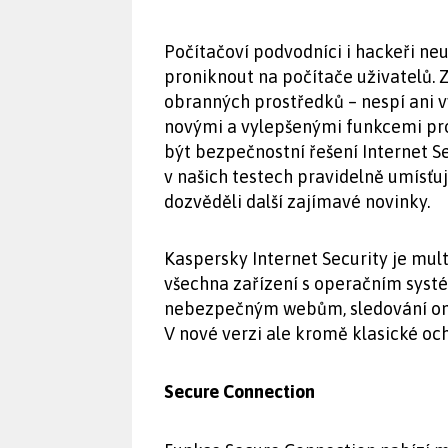
Počítačoví podvodníci i hackeři neus
proniknout na počítače uživatelů.
obranných prostředků – nespí ani vý
novými a vylepšenými funkcemi pr
být bezpečnostní řešení Internet S
v našich testech pravidelně umísťu
dozvěděli další zajímavé novinky.
Kaspersky Internet Security je mul
všechna zařízení s operačním syst
nebezpečným webům, sledování on
V nové verzi ale kromě klasické och
Secure Connection