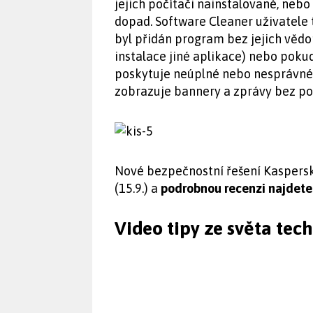
jejich počítači nainstalované, neb
dopad. Software Cleaner uživatele t
byl přidán program bez jejich věd
instalace jiné aplikace) nebo poku
poskytuje neúplné nebo nesprávné 
zobrazuje bannery a zprávy bez pov
Nové bezpečnostní řešení Kaspersky
(15.9.) a
podrobnou recenzi najdete 
Video tipy ze světa tec