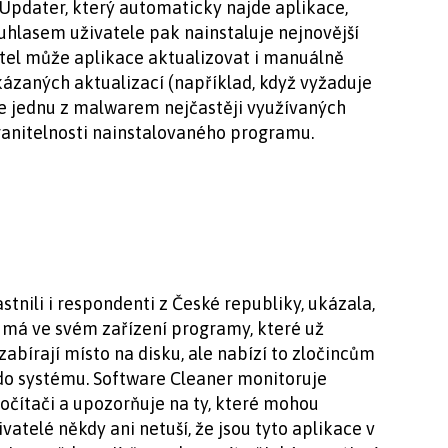
 Updater, který automaticky najde aplikace,
ouhlasem uživatele pak nainstaluje nejnovější
atel může aplikace aktualizovat i manuálně
ázaných aktualizací (například, když vyžaduje
uje jednu z malwarem nejčastěji využívaných
zranitelnosti nainstalovaného programu.
stnili i respondenti z České republiky, ukázala,
) má ve svém zařízení programy, které už
abírají místo na disku, ale nabízí to zločincům
up do systému. Software Cleaner monitoruje
očítači a upozorňuje na ty, které mohou
vatelé někdy ani netuší, že jsou tyto aplikace v