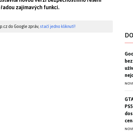
 řadou zajímavých funkcí.
hip.cz do Google zpráv,
stačí jedno kliknutí!
DO
Goo
Goo
bez
uživ
nej
NOV
GTA
GTA
PS5
dos
cen
NOV