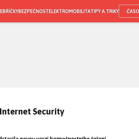
EBŘÍČKY
BEZPEČNOST
ELEKTROMOBILITA
TIPY A TRIKY
ČASO
Internet Security
stavila novou verzi bezpečnostního řešení