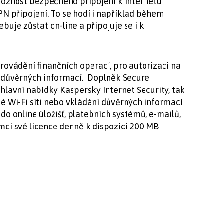
ožnost bezpečného připojení k internetu
 připojení. To se hodí i například během
ebuje zůstat on-line a připojuje se i k
rovádění finančních operací, pro autorizaci na
důvěrných informací. Doplněk Secure
hlavní nabídky Kaspersky Internet Security, tak
né Wi-Fi síti nebo vkládání důvěrných informací
o online úložišť, platebních systémů, e-mailů,
rámci své licence denně k dispozici 200 MB