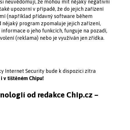
o si neuvědomují, že mohou mít nějaký negativní
aké upozorní v případě, že do jejich zařízení
omí (například přídavný software během
d nějaký program zpomaluje jejich zařízení,
informace o jeho funkcích, funguje na pozadí,
olení (reklama) nebo je využíván jen zřídka.
 Internet Security bude k dispozici zítra
i v tištěném Chipu!
hnologií od redakce Chip.cz –