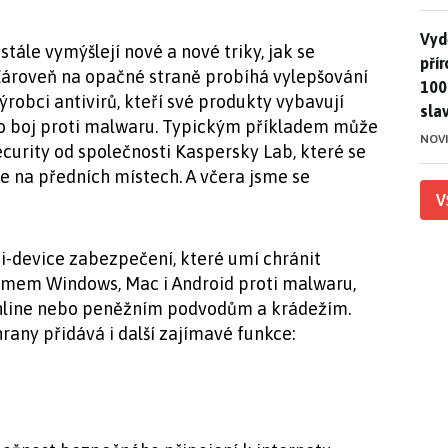
Vydě
Vydě
tále vymýšlejí nové a nové triky, jak se
pří
 Zároveň na opačné straně probíhá vylepšování
100
robci antivirů, kteří své produkty vybavují
sla
o boj proti malwaru. Typickým příkladem může
NOV
ecurity od společnosti Kaspersky Lab, které se
je na předních místech. A včera jsme se
V
ti-device zabezpečení, které umí chránit
émem Windows, Mac i Android proti malwaru,
line nebo peněžním podvodům a krádežím.
rany přidává i další zajímavé funkce: