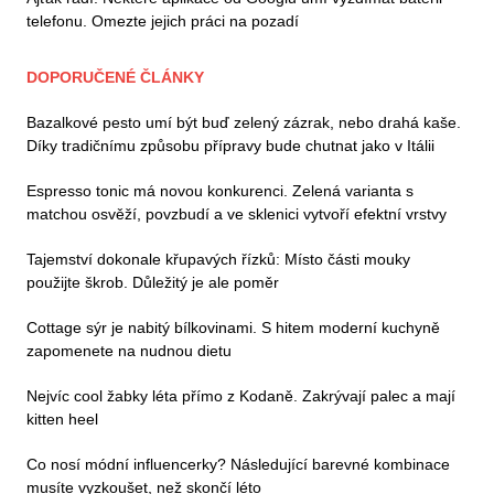
telefonu. Omezte jejich práci na pozadí
DOPORUČENÉ ČLÁNKY
Bazalkové pesto umí být buď zelený zázrak, nebo drahá kaše.
Díky tradičnímu způsobu přípravy bude chutnat jako v Itálii
Espresso tonic má novou konkurenci. Zelená varianta s
matchou osvěží, povzbudí a ve sklenici vytvoří efektní vrstvy
Tajemství dokonale křupavých řízků: Místo části mouky
použijte škrob. Důležitý je ale poměr
Cottage sýr je nabitý bílkovinami. S hitem moderní kuchyně
zapomenete na nudnou dietu
Nejvíc cool žabky léta přímo z Kodaně. Zakrývají palec a mají
kitten heel
Co nosí módní influencerky? Následující barevné kombinace
musíte vyzkoušet, než skončí léto