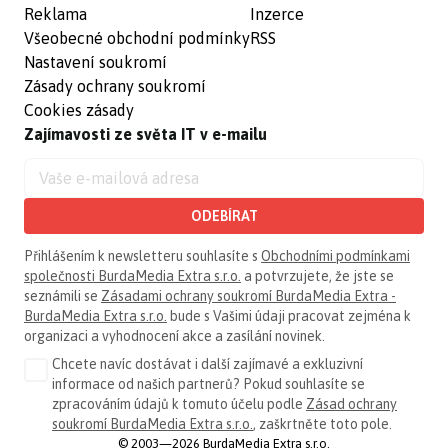
Reklama
Inzerce
Všeobecné obchodní podmínky
RSS
Nastavení soukromí
Zásady ochrany soukromí
Cookies zásady
Zajímavosti ze světa IT v e-mailu
ODEBÍRAT
Přihlášením k newsletteru souhlasíte s
Obchodními podmínkami
společnosti BurdaMedia Extra s.r.o.
a potvrzujete, že jste se
seznámili se
Zásadami ochrany soukromí BurdaMedia Extra -
BurdaMedia Extra s.r.o.
bude s Vašimi údaji pracovat zejména k
organizaci a vyhodnocení akce a zasílání novinek.
Chcete navíc dostávat i další zajímavé a exkluzivní
informace od našich partnerů? Pokud souhlasíte se
zpracováním údajů k tomuto účelu podle
Zásad ochrany
soukromí BurdaMedia Extra s.r.o.
, zaškrtněte toto pole.
© 2003—2026 BurdaMedia Extra s.r.o.