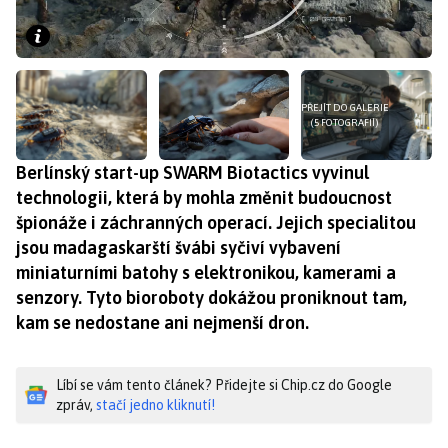
PŘEJÍT DO GALERIE
(5 FOTOGRAFIÍ)
Berlínský start-up SWARM Biotactics vyvinul
technologii, která by mohla změnit budoucnost
špionáže i záchranných operací. Jejich specialitou
jsou madagaskarští švábi syčiví vybavení
miniaturními batohy s elektronikou, kamerami a
senzory. Tyto bioroboty dokážou proniknout tam,
kam se nedostane ani nejmenší dron.
Líbí se vám tento článek? Přidejte si Chip.cz do Google
zpráv,
stačí jedno kliknutí!