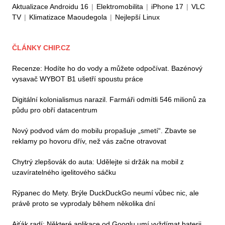
Aktualizace Androidu 16
|
Elektromobilita
|
iPhone 17
|
VLC
TV
|
Klimatizace Maoudegola
|
Nejlepší Linux
ČLÁNKY CHIP.CZ
Recenze: Hodíte ho do vody a můžete odpočívat. Bazénový
vysavač WYBOT B1 ušetří spoustu práce
Digitální kolonialismus narazil. Farmáři odmítli 546 milionů za
půdu pro obří datacentrum
Nový podvod vám do mobilu propašuje „smetí“. Zbavte se
reklamy po hovoru dřív, než vás začne otravovat
Chytrý zlepšovák do auta: Udělejte si držák na mobil z
uzavíratelného igelitového sáčku
Rýpanec do Mety. Brýle DuckDuckGo neumí vůbec nic, ale
právě proto se vyprodaly během několika dní
Ajťák radí: Některé aplikace od Googlu umí vyždímat baterii