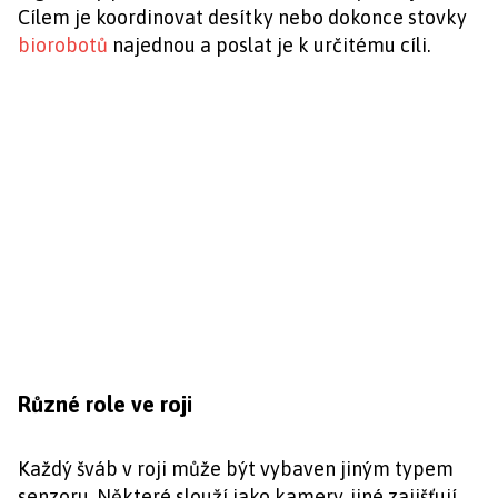
Cílem je koordinovat desítky nebo dokonce stovky
biorobotů
najednou a poslat je k určitému cíli.
Různé role ve roji
Každý šváb v roji může být vybaven jiným typem
senzoru. Některé slouží jako kamery, jiné zajišťují