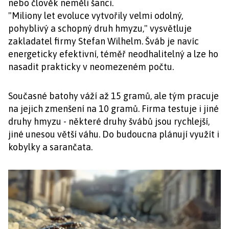
nebo člověk neměli šanci.
"Miliony let evoluce vytvořily velmi odolný,
pohyblivý a schopný druh hmyzu," vysvětluje
zakladatel firmy Stefan Wilhelm. Šváb je navíc
energeticky efektivní, téměř neodhalitelný a lze ho
nasadit prakticky v neomezeném počtu.
Současné batohy váží až 15 gramů, ale tým pracuje
na jejich zmenšení na 10 gramů. Firma testuje i jiné
druhy hmyzu - některé druhy švábů jsou rychlejší,
jiné unesou větší váhu. Do budoucna plánují využít i
kobylky a sarančata.