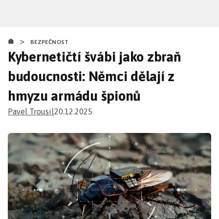
Přejít
k
hlavnímu
>
obsahu
BEZPEČNOST
Kybernetičtí švábi jako zbraň
budoucnosti: Němci dělají z
hmyzu armádu špionů
Pavel Trousil
20.12.2025