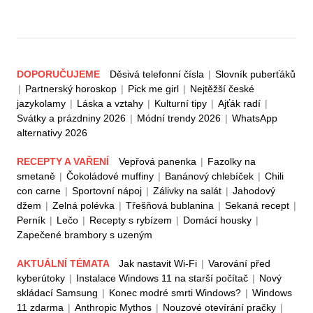
DOPORUČUJEME
Děsivá telefonní čísla
|
Slovník puberťáků
|
Partnerský horoskop
|
Pick me girl
|
Nejtěžší české
jazykolamy
|
Láska a vztahy
|
Kulturní tipy
|
Ajťák radí
|
Svátky a prázdniny 2026
|
Módní trendy 2026
|
WhatsApp
alternativy 2026
RECEPTY A VAŘENÍ
Vepřová panenka
|
Fazolky na
smetaně
|
Čokoládové muffiny
|
Banánový chlebíček
|
Chili
con carne
|
Sportovní nápoj
|
Zálivky na salát
|
Jahodový
džem
|
Zelná polévka
|
Třešňová bublanina
|
Sekaná recept
|
Perník
|
Lečo
|
Recepty s rybízem
|
Domácí housky
|
Zapečené brambory s uzeným
AKTUÁLNÍ TÉMATA
Jak nastavit Wi-Fi
|
Varování před
kyberútoky
|
Instalace Windows 11 na starší počítač
|
Nový
skládací Samsung
|
Konec modré smrti Windows?
|
Windows
11 zdarma
|
Anthropic Mythos
|
Nouzové otevírání pračky
|