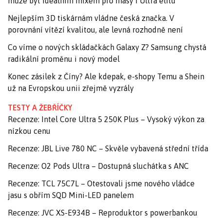
může být ideálním mixem pro masy i Ultra elitu
Nejlepším 3D tiskárnám vládne česká značka. V
porovnání vítězí kvalitou, ale levná rozhodně není
Co víme o nových skládačkách Galaxy Z? Samsung chystá
radikální proměnu i nový model
Konec zásilek z Číny? Ale kdepak, e-shopy Temu a Shein
už na Evropskou unii zřejmě vyzrály
TESTY A ŽEBŘÍČKY
Recenze: Intel Core Ultra 5 250K Plus – Vysoký výkon za
nízkou cenu
Recenze: JBL Live 780 NC – Skvěle vybavená střední třída
Recenze: O2 Pods Ultra – Dostupná sluchátka s ANC
Recenze: TCL 75C7L – Otestovali jsme nového vládce
jasu s obřím SQD Mini-LED panelem
Recenze: JVC XS-E934B – Reproduktor s powerbankou