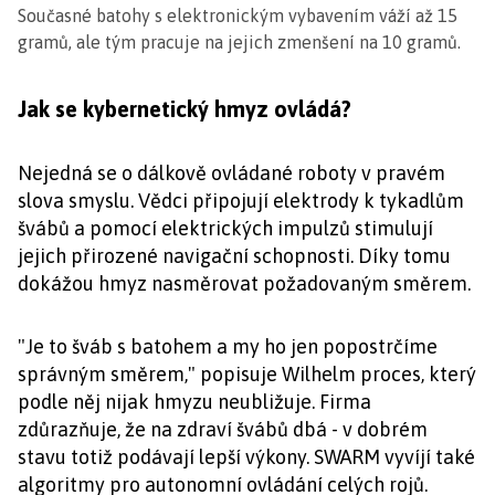
Současné batohy s elektronickým vybavením váží až 15
gramů, ale tým pracuje na jejich zmenšení na 10 gramů.
Jak se kybernetický hmyz ovládá?
Nejedná se o dálkově ovládané roboty v pravém
slova smyslu. Vědci připojují elektrody k tykadlům
švábů a pomocí elektrických impulzů stimulují
jejich přirozené navigační schopnosti. Díky tomu
dokážou hmyz nasměrovat požadovaným směrem.
"Je to šváb s batohem a my ho jen popostrčíme
správným směrem," popisuje Wilhelm proces, který
podle něj nijak hmyzu neubližuje. Firma
zdůrazňuje, že na zdraví švábů dbá - v dobrém
stavu totiž podávají lepší výkony. SWARM vyvíjí také
algoritmy pro autonomní ovládání celých rojů.