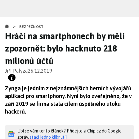
Přejít
k
hlavnímu
>
obsahu
BEZPEČNOST
Hráči na smartphonech by měli
zpozornět: bylo hacknuto 218
milionů účtů
Jiří Palyza
26.12.2019
Zynga je jedním z nejznámnějších herních vývojářů
aplikací pro smartphony. Nyní bylo zveřejněno, že v
září 2019 se firma stala cílem úspěšného útoku
hackerů.
Líbí se vám tento článek? Přidejte si Chip.cz do Google
zpráv,
stačí jedno kliknutí!