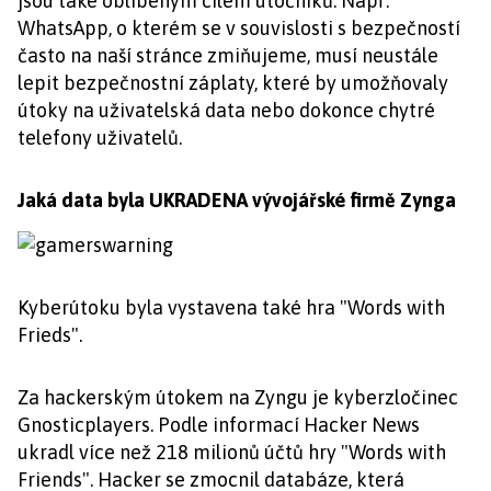
jsou také oblíbeným cílem útočníků. Např.
WhatsApp, o kterém se v souvislosti s bezpečností
často na naší stránce zmiňujeme, musí neustále
lepit bezpečnostní záplaty, které by umožňovaly
útoky na uživatelská data nebo dokonce chytré
telefony uživatelů.
Jaká data byla UKRADENA vývojářské firmě Zynga
Kyberútoku byla vystavena také hra "Words with
Frieds".
Za hackerským útokem na Zyngu je kyberzločinec
Gnosticplayers. Podle informací Hacker News
ukradl více než 218 milionů účtů hry "Words with
Friends". Hacker se zmocnil databáze, která