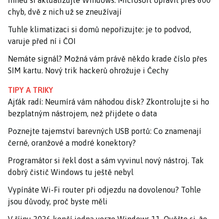
chyb, dvě z nich už se zneužívají
Tuhle klimatizaci si domů nepořizujte: je to podvod,
varuje před ní i ČOI
Nemáte signál? Možná vám právě někdo krade číslo přes
SIM kartu. Nový trik hackerů ohrožuje i Čechy
TIPY A TRIKY
Ajťák radí: Neumírá vám náhodou disk? Zkontrolujte si ho
bezplatným nástrojem, než přijdete o data
Poznejte tajemství barevných USB portů: Co znamenají
černé, oranžové a modré konektory?
Programátor si řekl dost a sám vyvinul nový nástroj. Tak
dobrý čistič Windows tu ještě nebyl
Vypínáte Wi-Fi router při odjezdu na dovolenou? Tohle
jsou důvody, proč byste měli
V říjnu 2026 končí jedna verze Windows 11. Ověřte si, že