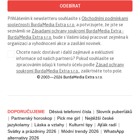
ODEBÍRAT
Přihlášením k newsletteru souhlasíte s
Obchodními podmínkami
společnosti BurdaMedia Extra s.r.o.
a potvrzujete, že jste se
seznámili se
Zásadami ochrany soukromí BurdaMedia Extra -
BurdaMedia Extra s.r.o.
bude s Vašimi údaji pracovat zejména k
organizaci a vyhodnocení akce a zasílání novinek.
Chcete navíc dostávat i další zajímavé a exkluzivní
informace od našich partnerů? Pokud souhlasíte se
zpracováním údajů k tomuto účelu podle
Zásad ochrany
soukromí BurdaMedia Extra s.r.o.
, zaškrtněte toto pole.
© 2003—2026 BurdaMedia Extra s.r.o.
DOPORUČUJEME
Děsivá telefonní čísla
|
Slovník puberťáků
|
Partnerský horoskop
|
Pick me girl
|
Nejtěžší české
jazykolamy
|
Láska a vztahy
|
Kulturní tipy
|
Ajťák radí
|
Svátky a prázdniny 2026
|
Módní trendy 2026
|
WhatsApp
alternativy 2026