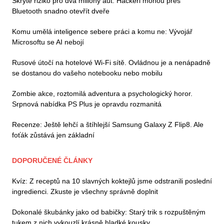
Skryté riziko pro dva miliony aut: Hackeři mohou přes
Bluetooth snadno otevřít dveře
Komu umělá inteligence sebere práci a komu ne: Vývojář
Microsoftu se AI nebojí
Rusové útočí na hotelové Wi-Fi sítě. Ovládnou je a nenápadně
se dostanou do vašeho notebooku nebo mobilu
Zombie akce, roztomilá adventura a psychologický horor.
Srpnová nabídka PS Plus je opravdu rozmanitá
Recenze: Ještě lehčí a štíhlejší Samsung Galaxy Z Flip8. Ale
foťák zůstává jen základní
DOPORUČENÉ ČLÁNKY
Kvíz: Z receptů na 10 slavných koktejlů jsme odstranili poslední
ingredienci. Zkuste je všechny správně doplnit
Dokonalé škubánky jako od babičky: Starý trik s rozpuštěným
tukem z nich vykouzlí krásně hladké kousky