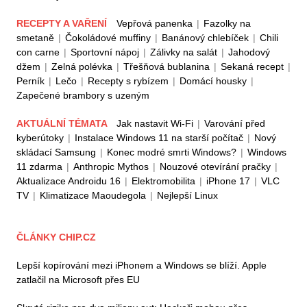
RECEPTY A VAŘENÍ
Vepřová panenka
|
Fazolky na
smetaně
|
Čokoládové muffiny
|
Banánový chlebíček
|
Chili
con carne
|
Sportovní nápoj
|
Zálivky na salát
|
Jahodový
džem
|
Zelná polévka
|
Třešňová bublanina
|
Sekaná recept
|
Perník
|
Lečo
|
Recepty s rybízem
|
Domácí housky
|
Zapečené brambory s uzeným
AKTUÁLNÍ TÉMATA
Jak nastavit Wi-Fi
|
Varování před
kyberútoky
|
Instalace Windows 11 na starší počítač
|
Nový
skládací Samsung
|
Konec modré smrti Windows?
|
Windows
11 zdarma
|
Anthropic Mythos
|
Nouzové otevírání pračky
|
Aktualizace Androidu 16
|
Elektromobilita
|
iPhone 17
|
VLC
TV
|
Klimatizace Maoudegola
|
Nejlepší Linux
ČLÁNKY CHIP.CZ
Lepší kopírování mezi iPhonem a Windows se blíží. Apple
zatlačil na Microsoft přes EU