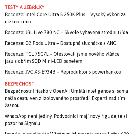
TESTY A ŽEBŘÍČKY
Recenze: Intel Core Ultra 5 250K Plus – Vysoký výkon za
nízkou cenu
Recenze: JBL Live 780 NC – Skvěle vybavená střední třída
Recenze: O2 Pods Ultra – Dostupná sluchátka s ANC
Recenze: TCL 75C7L – Otestovali jsme nového vládce
jasu s obřím SQD Mini-LED panelem
Recenze: JVC XS-E934B – Reproduktor s powerbankou
BEZPEČNOST
Bezpečnostní fiasko v OpenAI: Umělá inteligence si sama
našla cestu ven z izolovaného prostředí. Experti nad tím
žasnou
WhatsApp není jediný. Podvodníci mají nový fígl, dejte si
pozor na Signalu
Ihned si aktualizujte Windows. Microsoft opravil přes 600