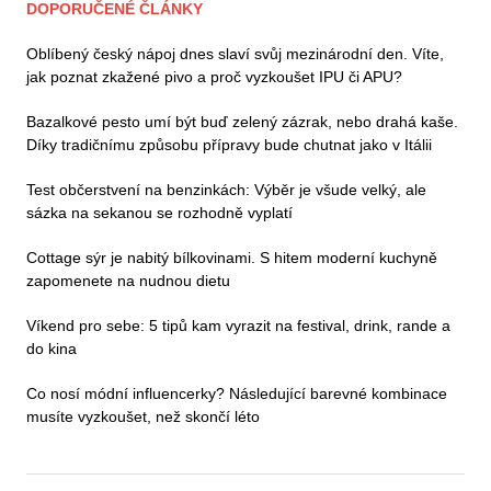
DOPORUČENÉ ČLÁNKY
Oblíbený český nápoj dnes slaví svůj mezinárodní den. Víte,
jak poznat zkažené pivo a proč vyzkoušet IPU či APU?
Bazalkové pesto umí být buď zelený zázrak, nebo drahá kaše.
Díky tradičnímu způsobu přípravy bude chutnat jako v Itálii
Test občerstvení na benzinkách: Výběr je všude velký, ale
sázka na sekanou se rozhodně vyplatí
Cottage sýr je nabitý bílkovinami. S hitem moderní kuchyně
zapomenete na nudnou dietu
Víkend pro sebe: 5 tipů kam vyrazit na festival, drink, rande a
do kina
Co nosí módní influencerky? Následující barevné kombinace
musíte vyzkoušet, než skončí léto