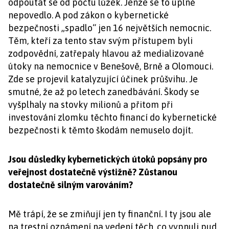
odpoutat se od počtu lůžek. Jenže se to úplně
nepovedlo. A pod zákon o kybernetické
bezpečnosti „spadlo“ jen 16 největších nemocnic.
Těm, kteří za tento stav svým přístupem byli
zodpovědní, zatřepaly hlavou až medializované
útoky na nemocnice v Benešově, Brně a Olomouci.
Zde se projevil katalyzující účinek průšvihu. Je
smutné, že až po letech zanedbávání. Škody se
vyšplhaly na stovky milionů a přitom při
investování zlomku těchto financí do kybernetické
bezpečnosti k těmto škodám nemuselo dojít.
Jsou důsledky kybernetických útoků popsány pro
veřejnost dostatečně výstižně? Zůstanou
dostatečně silným varováním?
Mě trápí, že se zmiňují jen ty finanční. I ty jsou ale
na trestní oznámení na vedení těch, co vypnuli pud