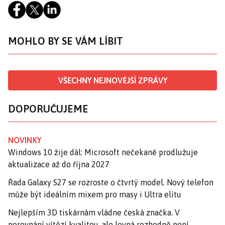
MOHLO BY SE VÁM LÍBIT
VŠECHNY NEJNOVĚJŠÍ ZPRÁVY
DOPORUČUJEME
NOVINKY
Windows 10 žije dál: Microsoft nečekaně prodlužuje
aktualizace až do října 2027
Řada Galaxy S27 se rozroste o čtvrtý model. Nový telefon
může být ideálním mixem pro masy i Ultra elitu
Nejlepším 3D tiskárnám vládne česká značka. V
porovnání vítězí kvalitou, ale levná rozhodně není