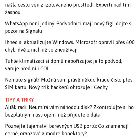
našla cestu ven z izolovaného prostředí. Experti nad tím
žasnou
WhatsApp není jediný. Podvodníci mají nový fígl, dejte si
pozor na Signalu
Ihned si aktualizujte Windows. Microsoft opravil přes 600
chyb, dvě z nich už se zneužívají
Tuhle klimatizaci si domů nepořizujte: je to podvod,
varuje před ní i ČOI
Nemáte signál? Možná vám právě někdo krade číslo přes
SIM kartu. Nový trik hackerů ohrožuje i Čechy
TIPY A TRIKY
Ajťák radí: Neumírá vám náhodou disk? Zkontrolujte si ho
bezplatným nástrojem, než přijdete o data
Poznejte tajemství barevných USB portů: Co znamenají
černé, oranžové a modré konektory?