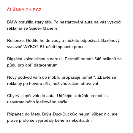
ČLÁNKY CHIP.CZ
BMW porušilo starý slib. Po nastartování auta na vás vyskočí
reklama se Spider-Manem
Recenze: Hodíte ho do vody a můžete odpočívat. Bazénový
vysavač WYBOT B1 ušetří spoustu práce
Digitální kolonialismus narazil. Farmáři odmítli 546 milionů za
půdu pro obří datacentrum
Nový podvod vám do mobilu propašuje „smetí“. Zbavte se
reklamy po hovoru dřív, než vás začne otravovat
Chytrý zlepšovák do auta: Udělejte si držák na mobil z
uzavíratelného igelitového sáčku
Rýpanec do Mety. Brýle DuckDuckGo neumí vůbec nic, ale
právě proto se vyprodaly během několika dní