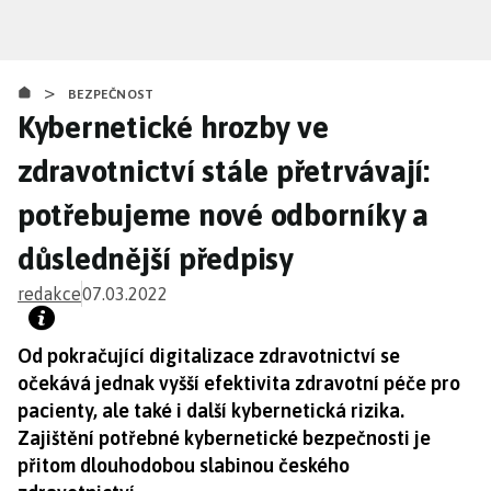
Přejít
k
hlavnímu
>
obsahu
BEZPEČNOST
Kybernetické hrozby ve
zdravotnictví stále přetrvávají:
potřebujeme nové odborníky a
důslednější předpisy
redakce
07.03.2022
Od pokračující digitalizace zdravotnictví se
očekává jednak vyšší efektivita zdravotní péče pro
pacienty, ale také i další kybernetická rizika.
Zajištění potřebné kybernetické bezpečnosti je
přitom dlouhodobou slabinou českého