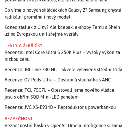
Co víme o nových skládačkách Galaxy Z? Samsung chystá
radikální proměnu i nový model
Konec zásilek z Číny? Ale kdepak, e-shopy Temu a Shein
už na Evropskou unii zřejmě vyzrály
TESTY A ŽEBŘÍČKY
Recenze: Intel Core Ultra 5 250K Plus – Vysoký výkon za
nízkou cenu
Recenze: JBL Live 780 NC – Skvěle vybavená střední třída
Recenze: O2 Pods Ultra – Dostupná sluchátka s ANC
Recenze: TCL 75C7L – Otestovali jsme nového vládce
jasu s obřím SQD Mini-LED panelem
Recenze: JVC XS-E934B – Reproduktor s powerbankou
BEZPEČNOST
Bezpečnostní fiasko v OpenAI: Umělá inteligence si sama