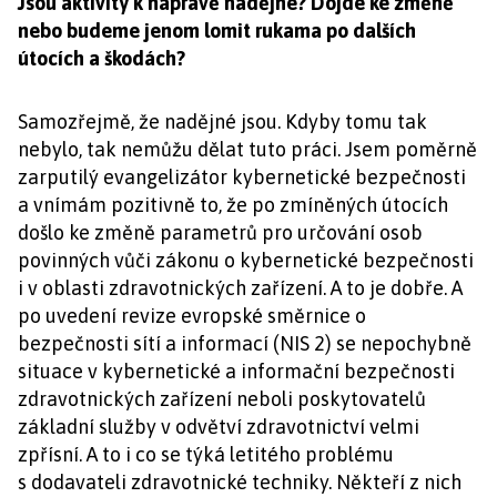
Jsou aktivity k nápravě nadějné? Dojde ke změně
nebo budeme jenom lomit rukama po dalších
útocích a škodách?
Samozřejmě, že nadějné jsou. Kdyby tomu tak
nebylo, tak nemůžu dělat tuto práci. Jsem poměrně
zarputilý evangelizátor kybernetické bezpečnosti
a vnímám pozitivně to, že po zmíněných útocích
došlo ke změně parametrů pro určování osob
povinných vůči zákonu o kybernetické bezpečnosti
i v oblasti zdravotnických zařízení. A to je dobře. A
po uvedení revize evropské směrnice o
bezpečnosti sítí a informací (NIS 2) se nepochybně
situace v kybernetické a informační bezpečnosti
zdravotnických zařízení neboli poskytovatelů
základní služby v odvětví zdravotnictví velmi
zpřísní. A to i co se týká letitého problému
s dodavateli zdravotnické techniky. Někteří z nich