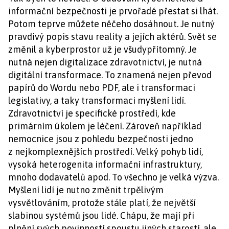
informační bezpečnosti je prvořadé přestat si lhát.
Potom teprve můžete něčeho dosáhnout. Je nutný
pravdivý popis stavu reality a jejích aktérů. Svět se
změnil a kyberprostor už je všudypřítomný. Je
nutná nejen digitalizace zdravotnictví, je nutná
digitální transformace. To znamená nejen převod
papírů do Wordu nebo PDF, ale i transformaci
legislativy, a taky transformaci myšlení lidí.
Zdravotnictví je specifické prostředí, kde
primárním úkolem je léčení. Zároveň například
nemocnice jsou z pohledu bezpečnosti jedno
z nejkomplexnějších prostředí. Velký pohyb lidí,
vysoká heterogenita informační infrastruktury,
mnoho dodavatelů apod. To všechno je velká výzva.
Myšlení lidí je nutno změnit trpělivým
vysvětlováním, protože stále platí, že největší
slabinou systémů jsou lidé. Chápu, že mají při
plnění svých povinností spoustu jiných starostí, ale