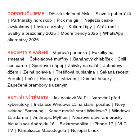
DOPORUČUJEME
Děsivá telefonní čísla
|
Slovník puberťáků
|
Partnerský horoskop
|
Pick me girl
|
Nejtěžší české
jazykolamy
|
Láska a vztahy
|
Kulturní tipy
|
Ajťák radí
|
Svátky a prázdniny 2026
|
Módní trendy 2026
|
WhatsApp
alternativy 2026
RECEPTY A VAŘENÍ
Vepřová panenka
|
Fazolky na
smetaně
|
Čokoládové muffiny
|
Banánový chlebíček
|
Chili
con carne
|
Sportovní nápoj
|
Zálivky na salát
|
Jahodový
džem
|
Zelná polévka
|
Třešňová bublanina
|
Sekaná recept
|
Perník
|
Lečo
|
Recepty s rybízem
|
Domácí housky
|
Zapečené brambory s uzeným
AKTUÁLNÍ TÉMATA
Jak nastavit Wi-Fi
|
Varování před
kyberútoky
|
Instalace Windows 11 na starší počítač
|
Nový
skládací Samsung
|
Konec modré smrti Windows?
|
Windows
11 zdarma
|
Anthropic Mythos
|
Nouzové otevírání pračky
|
Aktualizace Androidu 16
|
Elektromobilita
|
iPhone 17
|
VLC
TV
|
Klimatizace Maoudegola
|
Nejlepší Linux