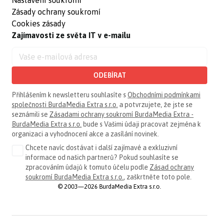
Zásady ochrany soukromí
Cookies zásady
Zajímavosti ze světa IT v e-mailu
ODEBÍRAT
Přihlášením k newsletteru souhlasíte s
Obchodními podmínkami
společnosti BurdaMedia Extra s.r.o.
a potvrzujete, že jste se
seznámili se
Zásadami ochrany soukromí BurdaMedia Extra -
BurdaMedia Extra s.r.o.
bude s Vašimi údaji pracovat zejména k
organizaci a vyhodnocení akce a zasílání novinek.
Chcete navíc dostávat i další zajímavé a exkluzivní
informace od našich partnerů? Pokud souhlasíte se
zpracováním údajů k tomuto účelu podle
Zásad ochrany
soukromí BurdaMedia Extra s.r.o.
, zaškrtněte toto pole.
© 2003—2026 BurdaMedia Extra s.r.o.