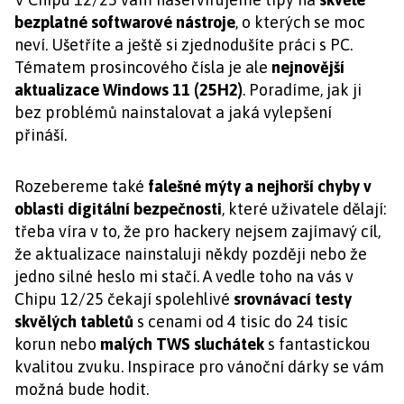
bezplatné softwarové nástroje
, o kterých se moc
neví. Ušetříte a ještě si zjednodušíte práci s PC.
Tématem prosincového čísla je ale
nejnovější
aktualizace Windows 11 (25H2)
. Poradíme, jak ji
bez problémů nainstalovat a jaká vylepšení
přináší.
Rozebereme také
falešné mýty a nejhorší chyby v
oblasti digitální bezpečnosti
, které uživatele dělají:
třeba víra v to, že pro hackery nejsem zajímavý cíl,
že aktualizace nainstaluji někdy později nebo že
jedno silné heslo mi stačí. A vedle toho na vás v
Chipu 12/25 čekají spolehlivé
srovnávací testy
skvělých tabletů
s cenami od 4 tisíc do 24 tisíc
korun nebo
malých TWS sluchátek
s fantastickou
kvalitou zvuku. Inspirace pro vánoční dárky se vám
možná bude hodit.