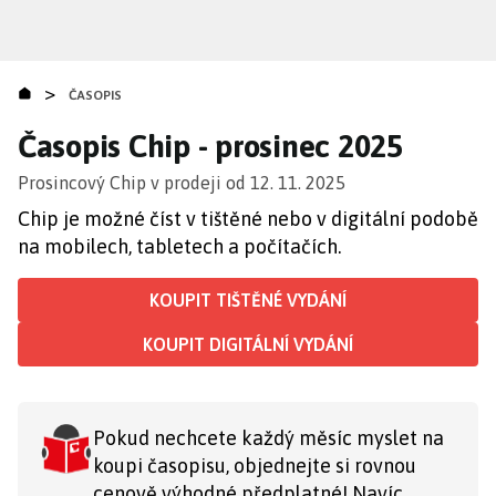
Přejít
k
hlavnímu
>
obsahu
ČASOPIS
Časopis Chip - prosinec 2025
Prosincový Chip v prodeji od 12. 11. 2025
Chip je možné číst v tištěné nebo v digitální podobě
na mobilech, tabletech a počítačích.
KOUPIT TIŠTĚNÉ VYDÁNÍ
KOUPIT DIGITÁLNÍ VYDÁNÍ
Pokud nechcete každý měsíc myslet na
koupi časopisu, objednejte si rovnou
cenově výhodné předplatné! Navíc