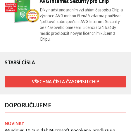
AV
AVG Internet Security pro Chip
Díky nadstandardním vztahům časopisu Chip a
výrobce AVG mohou čtenáři zdarma používat
špičkové zabezpečení AVG Internet Security
bez časového omezení. Licenci stačí každý
měsíc prodloužit novým licenčním klíčem z
Chipu.
STARŠÍ ČÍSLA
VŠECHNA ČÍSLA ČASOPISU CHIP
DOPORUČUJEME
NOVINKY
Windows 10 žije dál: Microsoft nečekaně prodlužuje