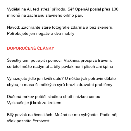
Vydělal na AI, teď střeží přírodu. Šéf OpenAI poslal přes 100
milionů na záchranu slavného orlího páru
Návod: Zachraňte staré fotografie zdarma a bez skeneru.
Potřebujete jen negativ a dva mobily
DOPORUČENÉ ČLÁNKY
Švestky umí potrápit i pomoci. Vláknina prospívá trávení,
sorbitol může nadýmat a bílý povlak není plíseň ani špína
Vyhazujete jídlo jen kvůli datu? U některých potravin děláte
chybu, u masa či měkkých sýrů hrozí zdravotní problémy
Dušená mrkev potěší sladkou chutí i nízkou cenou.
Vyzkoušejte ji krok za krokem
Bílý povlak na švestkách: Možná se mu vyhýbáte. Podle něj
však poznáte čerstvost