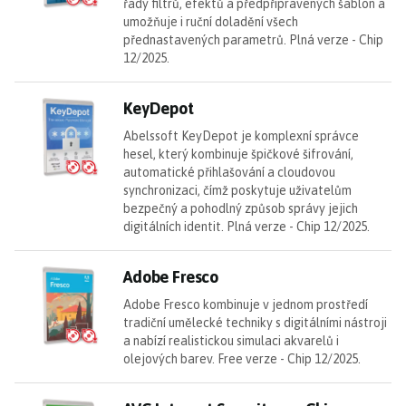
řady filtrů, efektů a předpřipravených šablon a
umožňuje i ruční doladění všech
přednastavených parametrů. Plná verze - Chip
12/2025.
K
KeyDepot
Abelssoft KeyDepot je komplexní správce
hesel, který kombinuje špičkové šifrování,
automatické přihlašování a cloudovou
synchronizaci, čímž poskytuje uživatelům
bezpečný a pohodlný způsob správy jejich
digitálních identit. Plná verze - Chip 12/2025.
Ad
Adobe Fresco
Adobe Fresco kombinuje v jednom prostředí
tradiční umělecké techniky s digitálními nástroji
a nabízí realistickou simulaci akvarelů i
olejových barev. Free verze - Chip 12/2025.