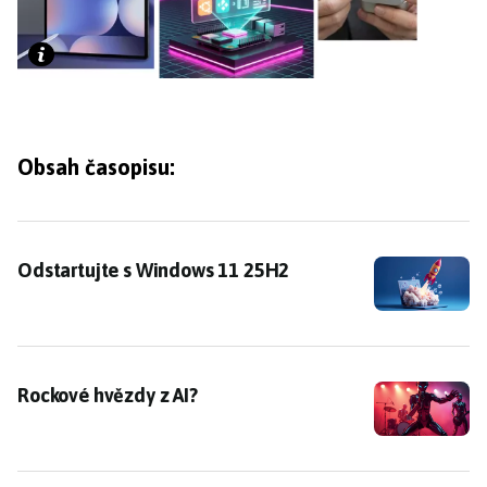
Obsah časopisu:
Odstartujte s Windows 11 25H2
Odstartujte s Windows 11 25H2
Rockové hvězdy z AI?
Rockové hvězdy z AI?