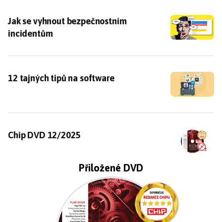
Jak se vyhnout bezpečnostním incidentům
Jak se vyhnout bezpečnostním
incidentům
12 tajných tipů na software
12 tajných tipů na software
Chip DVD 12/2025
Chip DVD 12/2025
Přiložené DVD