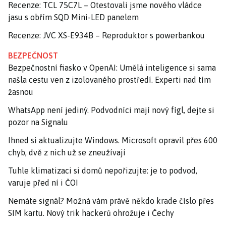
Recenze: TCL 75C7L – Otestovali jsme nového vládce
jasu s obřím SQD Mini-LED panelem
Recenze: JVC XS-E934B – Reproduktor s powerbankou
BEZPEČNOST
Bezpečnostní fiasko v OpenAI: Umělá inteligence si sama
našla cestu ven z izolovaného prostředí. Experti nad tím
žasnou
WhatsApp není jediný. Podvodníci mají nový fígl, dejte si
pozor na Signalu
Ihned si aktualizujte Windows. Microsoft opravil přes 600
chyb, dvě z nich už se zneužívají
Tuhle klimatizaci si domů nepořizujte: je to podvod,
varuje před ní i ČOI
Nemáte signál? Možná vám právě někdo krade číslo přes
SIM kartu. Nový trik hackerů ohrožuje i Čechy