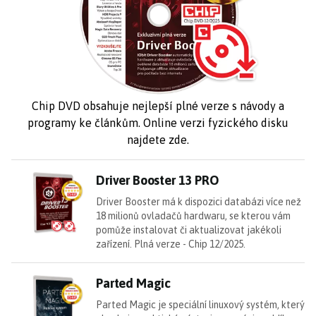
Chip DVD obsahuje nejlepší plné verze s návody a
programy ke článkům. Online verzi fyzického disku
najdete
zde
.
Dr
Driver Booster 13 PRO
Driver Booster má k dispozici databázi více než
18 milionů ovladačů hardwaru, se kterou vám
pomůže instalovat či aktualizovat jakékoli
zařízení. Plná verze - Chip 12/2025.
Pa
Parted Magic
Parted Magic je speciální linuxový systém, který