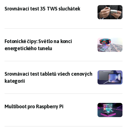
Srovnávací test 35 TWS sluchátek
Srovnávací test 35 TWS sluchátek
Fotonické čipy: Světlo na konci energetického tunelu
Fotonické čipy: Světlo na konci
energetického tunelu
Srovnávací test tabletů všech cenových kategorií
Srovnávací test tabletů všech cenových
kategorií
Multiboot pro Raspberry Pi
Multiboot pro Raspberry Pi