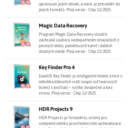
upravovat jejich obsah, a navíc je převádět do
jiných formátů. Plná verze - Chip 12/2025.
M
Magic Data Recovery
Program Magic Data Recovery slouží k
záchraně souborů nedopatřením smazaných z
pevných disků, paměťových karet i dalších
úložných médií. Plná verze - Chip 12/2025.
Ke
Key Finder Pro 4
EaseUS Key Finder je inteligentní řešení, které v
několika kliknutích vrátí soupis softwarových
licencí v počítači – rychle, bezpečně a bez
stresu. Plná verze - Chip 12/2025.
HD
HDR Projects 9
HDR Projects je fotoeditor, určený pro
vylepšení snímků prostřednictvím optimalizace