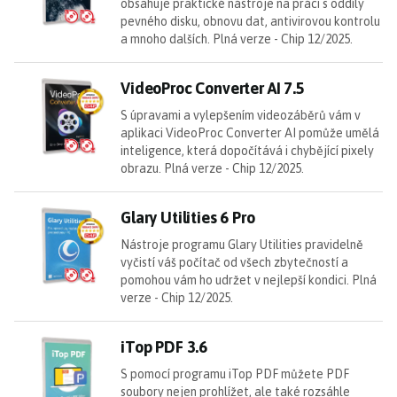
obsahuje praktické nástroje na práci s oddíly
pevného disku, obnovu dat, antivirovou kontrolu
a mnoho dalších. Plná verze - Chip 12/2025.
Vi
VideoProc Converter AI 7.5
S úpravami a vylepšením videozáběrů vám v
aplikaci VideoProc Converter AI pomůže umělá
inteligence, která dopočítává i chybějící pixely
obrazu. Plná verze - Chip 12/2025.
Gl
Glary Utilities 6 Pro
Nástroje programu Glary Utilities pravidelně
vyčistí váš počítač od všech zbytečností a
pomohou vám ho udržet v nejlepší kondici. Plná
verze - Chip 12/2025.
iT
iTop PDF 3.6
S pomocí programu iTop PDF můžete PDF
soubory nejen prohlížet, ale také rozsáhle