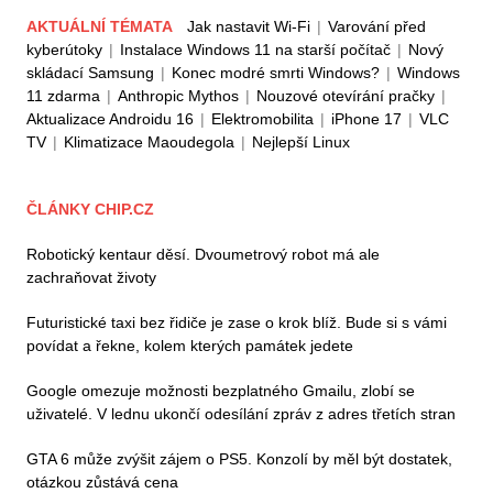
AKTUÁLNÍ TÉMATA
Jak nastavit Wi-Fi
|
Varování před
kyberútoky
|
Instalace Windows 11 na starší počítač
|
Nový
skládací Samsung
|
Konec modré smrti Windows?
|
Windows
11 zdarma
|
Anthropic Mythos
|
Nouzové otevírání pračky
|
Aktualizace Androidu 16
|
Elektromobilita
|
iPhone 17
|
VLC
TV
|
Klimatizace Maoudegola
|
Nejlepší Linux
ČLÁNKY CHIP.CZ
Robotický kentaur děsí. Dvoumetrový robot má ale
zachraňovat životy
Futuristické taxi bez řidiče je zase o krok blíž. Bude si s vámi
povídat a řekne, kolem kterých památek jedete
Google omezuje možnosti bezplatného Gmailu, zlobí se
uživatelé. V lednu ukončí odesílání zpráv z adres třetích stran
GTA 6 může zvýšit zájem o PS5. Konzolí by měl být dostatek,
otázkou zůstává cena