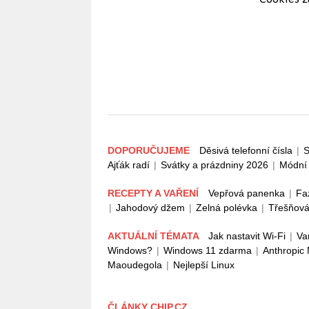
DOPORUČUJEME
Děsivá telefonní čísla
|
S
Ajťák radí
|
Svátky a prázdniny 2026
|
Módní 
RECEPTY A VAŘENÍ
Vepřová panenka
|
Fa
|
Jahodový džem
|
Zelná polévka
|
Třešňová
AKTUÁLNÍ TÉMATA
Jak nastavit Wi-Fi
|
Va
Windows?
|
Windows 11 zdarma
|
Anthropic
Maoudegola
|
Nejlepší Linux
ČLÁNKY CHIP.CZ