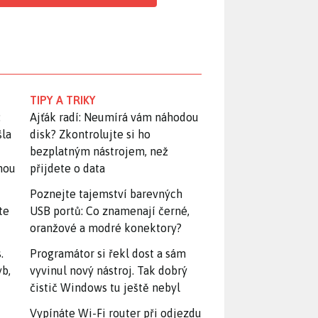
TIPY A TRIKY
:
Ajťák radí: Neumírá vám náhodou
šla
disk? Zkontrolujte si ho
bezplatným nástrojem, než
snou
přijdete o data
Poznejte tajemství barevných
te
USB portů: Co znamenají černé,
oranžové a modré konektory?
.
Programátor si řekl dost a sám
yb,
vyvinul nový nástroj. Tak dobrý
čistič Windows tu ještě nebyl
Vypínáte Wi-Fi router při odjezdu