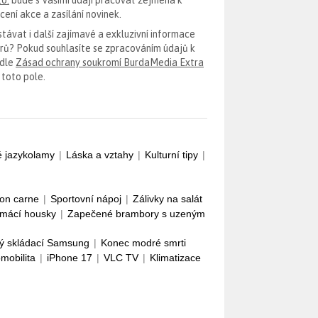
ení akce a zasílání novinek.
távat i další zajímavé a exkluzivní informace
erů? Pokud souhlasíte se zpracováním údajů k
odle
Zásad ochrany soukromí BurdaMedia Extra
 toto pole.
é jazykolamy
|
Láska a vztahy
|
Kulturní tipy
|
con carne
|
Sportovní nápoj
|
Zálivky na salát
mácí housky
|
Zapečené brambory s uzeným
ý skládací Samsung
|
Konec modré smrti
omobilita
|
iPhone 17
|
VLC TV
|
Klimatizace