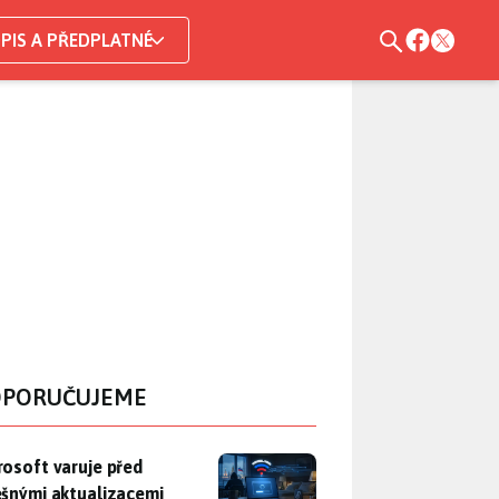
PIS A PŘEDPLATNÉ
PORUČUJEME
rosoft varuje před falešnými aktualizacemi Windows. Ruští špio
rosoft varuje před
ešnými aktualizacemi