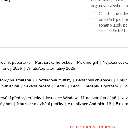
organizaci a vyhodnoc
Chcete navíc dos
od našich partn
tomuto účelu p
s.r.o.
, zaškrtněte
lovník puberťáků
|
Partnerský horoskop
|
Pick me girl
|
Nejtěžší česk
trendy 2026
|
WhatsApp alternativy 2026
zolky na smetaně
|
Čokoládové muffiny
|
Banánový chlebíček
|
Chili 
 bublanina
|
Sekaná recept
|
Perník
|
Lečo
|
Recepty s rybízem
|
Do
rování před kyberútoky
|
Instalace Windows 11 na starší počítač
|
Nov
 Mythos
|
Nouzové otevírání pračky
|
Aktualizace Androidu 16
|
Elektr
DOPORUČENÉ ČLÁNKY