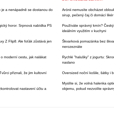
ou je a nenápadně se dostanou do
Arónii nemusíte obcházet oblouk
sirup, pečený čaj či domácí likér
gický horor. Srpnová nabídka PS
Používáte správný kmín? Český a 
ideálním využitím v kuchyni
y Z Flip8. Ale foťák zůstává jen
Škvarková pomazánka bez škvark
nerozeznáte
 moderní cestu, jak nalákat
Rychlé "halušky" z jogurtu: Skr
naslano
ůrci přiznali, že jim kultovní
Oversized noční košile, šátky i
Myslíte si, že volná halenka op
kontrolovat nastavení účtu a
objemu, pokud nezvolíte správný