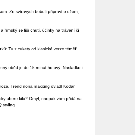
em. Ze svíravých bobulí připravíte džem,
římský se liší chutí, účinky na trávení či
ů: Tu z cukety od klasické verze téměř
omný oběd je do 15 minut hotový. Nasladko i
 brože. Trend nona maxxing ovládl Kodaň
ticky ubere kila? Omyl, naopak vám přidá na
 styling