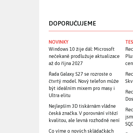
DOPORUČUJEME
NOVINKY
TES
Windows 10 žije dál: Microsoft
Rec
nečekaně prodlužuje aktualizace
Plu
až do října 2027
ce
Řada Galaxy S27 se rozroste o
Rec
čtvrtý model. Nový telefon může
Skv
být ideálním mixem pro masy i
Rec
Ultra elitu
Dos
Nejlepším 3D tiskárnám vládne
Rec
česká značka. V porovnání vítězí
jsm
kvalitou, ale levná rozhodně není
SQD
Co víme o nových skládačkách