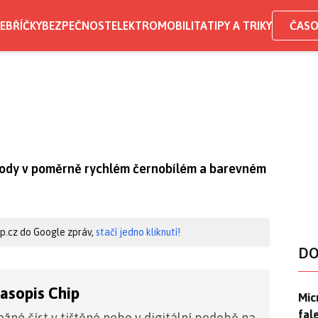
EBŘÍČKY
BEZPEČNOST
ELEKTROMOBILITA
TIPY A TRIKY
ČASO
ýhody v poměrně rychlém černobílém a barevném
hip.cz do Google zpráv,
stačí jedno kliknutí!
DO
časopis Chip
Mic
Mic
fal
žné číst v tištěné nebo v digitální podobě na