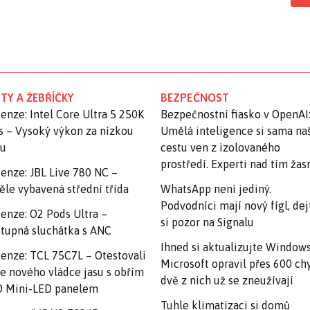
TY A ŽEBŘÍČKY
BEZPEČNOST
enze: Intel Core Ultra 5 250K
Bezpečnostní fiasko v OpenAI
s – Vysoký výkon za nízkou
Umělá inteligence si sama na
nu
cestu ven z izolovaného
prostředí. Experti nad tím ža
enze: JBL Live 780 NC –
ěle vybavená střední třída
WhatsApp není jediný.
Podvodníci mají nový fígl, dej
enze: O2 Pods Ultra –
si pozor na Signalu
tupná sluchátka s ANC
Ihned si aktualizujte Windows
enze: TCL 75C7L – Otestovali
Microsoft opravil přes 600 ch
e nového vládce jasu s obřím
dvě z nich už se zneužívají
 Mini-LED panelem
Tuhle klimatizaci si domů