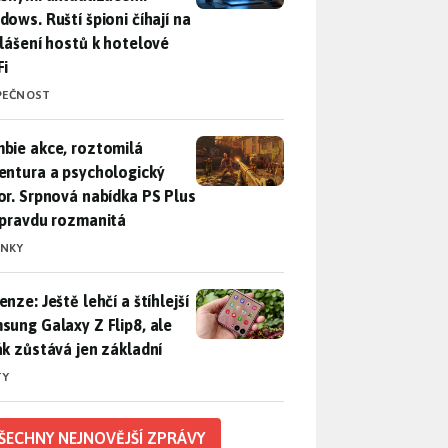
dows. Ruští špioni číhají na
hlášení hostů k hotelové
Fi
PEČNOST
bie akce, roztomilá adventura a psychologický horor. Srpnová
bie akce, roztomilá
entura a psychologický
or. Srpnová nabídka PS Plus
opravdu rozmanitá
INKY
nze: Ještě lehčí a štíhlejší Samsung Galaxy Z Flip8, ale foťák 
nze: Ještě lehčí a štíhlejší
sung Galaxy Z Flip8, ale
ák zůstává jen základní
TY
ŠECHNY NEJNOVĚJŠÍ ZPRÁVY