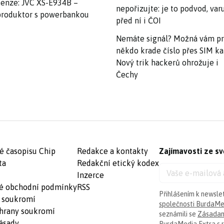
enze: JVC XS-E934B –
nepořizujte: je to podvod, var
roduktor s powerbankou
před ní i ČOI
Nemáte signál? Možná vám p
někdo krade číslo přes SIM ka
Nový trik hackerů ohrožuje i
Čechy
é časopisu Chip
Redakce a kontakty
Zajímavosti ze sv
ta
Redakční etický kodex
Inzerce
é obchodní podmínky
RSS
Přihlášením k newsle
 soukromí
společnosti BurdaMed
hrany soukromí
seznámili se
Zásadam
ásady
BurdaMedia Extra s.r