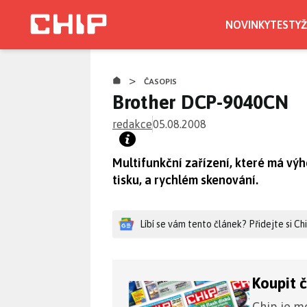
Přejít
k
NOVINKY
TESTY
Ž
hlavnímu
obsahu
>
ČASOPIS
Brother DCP-9040CN
redakce
05.08.2008
Multifunkční zařízení, které má v
tisku, a rychlém skenování.
Líbí se vám tento článek? Přidejte si C
Koupit 
Chip je mo