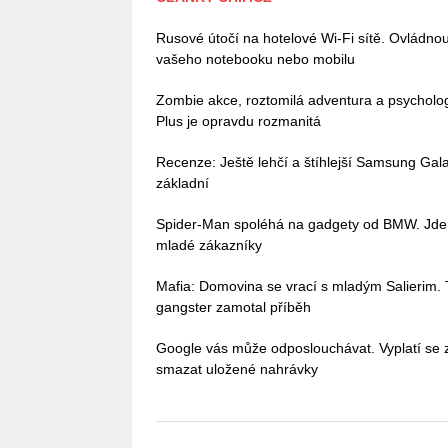
Rusové útočí na hotelové Wi-Fi sítě. Ovládn
vašeho notebooku nebo mobilu
Zombie akce, roztomilá adventura a psycholo
Plus je opravdu rozmanitá
Recenze: Ještě lehčí a štíhlejší Samsung Galax
základní
Spider-Man spoléhá na gadgety od BMW. Jde o
mladé zákazníky
Mafia: Domovina se vrací s mladým Salierim. Tv
gangster zamotal příběh
Google vás může odposlouchávat. Vyplatí se z
smazat uložené nahrávky