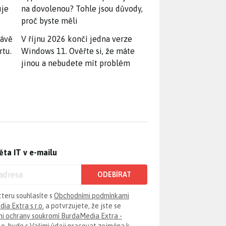
uje
na dovolenou? Tohle jsou důvody,
proč byste měli
rávě
V říjnu 2026 končí jedna verze
rtu.
Windows 11. Ověřte si, že máte
jinou a nebudete mít problém
ěta IT v e-mailu
ODEBÍRAT
tteru souhlasíte s
Obchodními podmínkami
ia Extra s.r.o.
a potvrzujete, že jste se
i ochrany soukromí BurdaMedia Extra -
.o.
bude s Vašimi údaji pracovat zejména k