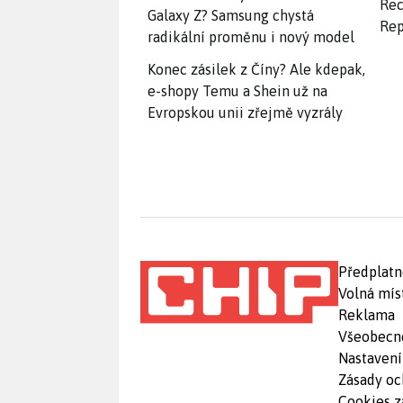
Rec
Galaxy Z? Samsung chystá
Rep
radikální proměnu i nový model
Konec zásilek z Číny? Ale kdepak,
e-shopy Temu a Shein už na
Evropskou unii zřejmě vyzrály
Předplatn
Volná mís
Reklama
Všeobecn
Nastavení
Zásady oc
Cookies z