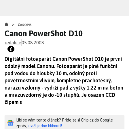
Přejít
k
hlavnímu
>
obsahu
ČASOPIS
Canon PowerShot D10
redakce
05.08.2008
Digitální fotoaparát Canon PowerShot D10 je první
odolný model Canonu. Fotoaparát je plně funkční
pod vodou do hloubky 10 m, odolný proti
povětrnostním vlivům, kompletně prachotěsný,
nárazu vzdorný - vydrží pád z výšky 1,22 m na beton
a mrazuvzdorný je do -10 stupňů. Je osazen CCD
čipem s
Líbí se vám tento článek? Přidejte si Chip.cz do Google
zpráv,
stačí jedno kliknutí!