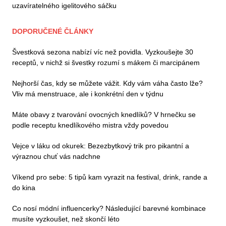
uzavíratelného igelitového sáčku
DOPORUČENÉ ČLÁNKY
Švestková sezona nabízí víc než povidla. Vyzkoušejte 30
receptů, v nichž si švestky rozumí s mákem či marcipánem
Nejhorší čas, kdy se můžete vážit. Kdy vám váha často lže?
Vliv má menstruace, ale i konkrétní den v týdnu
Máte obavy z tvarování ovocných knedlíků? V hrnečku se
podle receptu knedlíkového mistra vždy povedou
Vejce v láku od okurek: Bezezbytkový trik pro pikantní a
výraznou chuť vás nadchne
Víkend pro sebe: 5 tipů kam vyrazit na festival, drink, rande a
do kina
Co nosí módní influencerky? Následující barevné kombinace
musíte vyzkoušet, než skončí léto