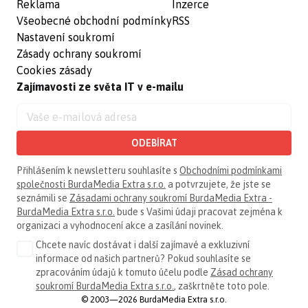
Reklama
Inzerce
Všeobecné obchodní podmínky
RSS
Nastavení soukromí
Zásady ochrany soukromí
Cookies zásady
Zajímavosti ze světa IT v e-mailu
ODEBÍRAT
Přihlášením k newsletteru souhlasíte s
Obchodními podmínkami
společnosti BurdaMedia Extra s.r.o.
a potvrzujete, že jste se
seznámili se
Zásadami ochrany soukromí BurdaMedia Extra -
BurdaMedia Extra s.r.o.
bude s Vašimi údaji pracovat zejména k
organizaci a vyhodnocení akce a zasílání novinek.
Chcete navíc dostávat i další zajímavé a exkluzivní
informace od našich partnerů? Pokud souhlasíte se
zpracováním údajů k tomuto účelu podle
Zásad ochrany
soukromí BurdaMedia Extra s.r.o.
, zaškrtněte toto pole.
© 2003—2026 BurdaMedia Extra s.r.o.