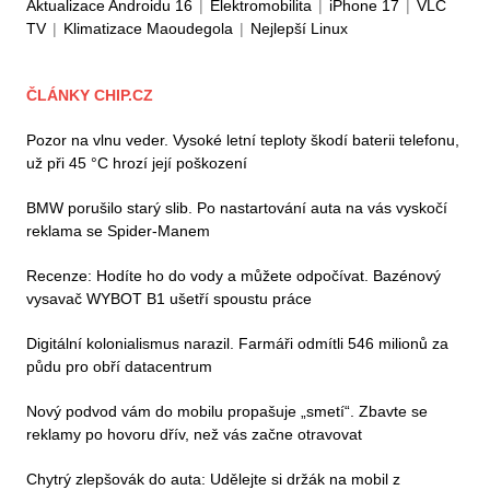
Aktualizace Androidu 16
|
Elektromobilita
|
iPhone 17
|
VLC
TV
|
Klimatizace Maoudegola
|
Nejlepší Linux
ČLÁNKY CHIP.CZ
Pozor na vlnu veder. Vysoké letní teploty škodí baterii telefonu,
už při 45 °C hrozí její poškození
BMW porušilo starý slib. Po nastartování auta na vás vyskočí
reklama se Spider-Manem
Recenze: Hodíte ho do vody a můžete odpočívat. Bazénový
vysavač WYBOT B1 ušetří spoustu práce
Digitální kolonialismus narazil. Farmáři odmítli 546 milionů za
půdu pro obří datacentrum
Nový podvod vám do mobilu propašuje „smetí“. Zbavte se
reklamy po hovoru dřív, než vás začne otravovat
Chytrý zlepšovák do auta: Udělejte si držák na mobil z