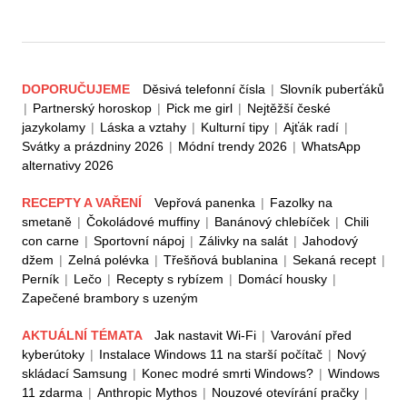
DOPORUČUJEME
Děsivá telefonní čísla
|
Slovník puberťáků
|
Partnerský horoskop
|
Pick me girl
|
Nejtěžší české
jazykolamy
|
Láska a vztahy
|
Kulturní tipy
|
Ajťák radí
|
Svátky a prázdniny 2026
|
Módní trendy 2026
|
WhatsApp
alternativy 2026
RECEPTY A VAŘENÍ
Vepřová panenka
|
Fazolky na
smetaně
|
Čokoládové muffiny
|
Banánový chlebíček
|
Chili
con carne
|
Sportovní nápoj
|
Zálivky na salát
|
Jahodový
džem
|
Zelná polévka
|
Třešňová bublanina
|
Sekaná recept
|
Perník
|
Lečo
|
Recepty s rybízem
|
Domácí housky
|
Zapečené brambory s uzeným
AKTUÁLNÍ TÉMATA
Jak nastavit Wi-Fi
|
Varování před
kyberútoky
|
Instalace Windows 11 na starší počítač
|
Nový
skládací Samsung
|
Konec modré smrti Windows?
|
Windows
11 zdarma
|
Anthropic Mythos
|
Nouzové otevírání pračky
|