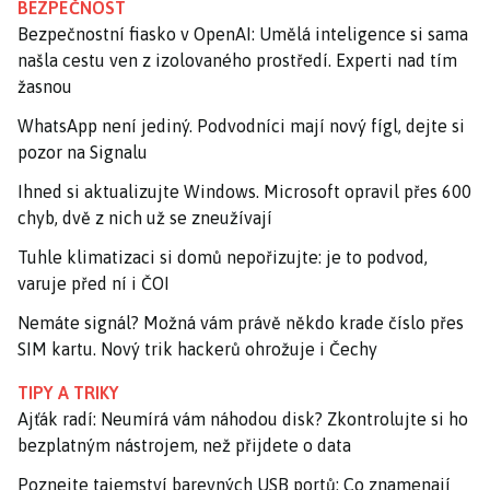
BEZPEČNOST
Bezpečnostní fiasko v OpenAI: Umělá inteligence si sama
našla cestu ven z izolovaného prostředí. Experti nad tím
žasnou
WhatsApp není jediný. Podvodníci mají nový fígl, dejte si
pozor na Signalu
Ihned si aktualizujte Windows. Microsoft opravil přes 600
chyb, dvě z nich už se zneužívají
Tuhle klimatizaci si domů nepořizujte: je to podvod,
varuje před ní i ČOI
Nemáte signál? Možná vám právě někdo krade číslo přes
SIM kartu. Nový trik hackerů ohrožuje i Čechy
TIPY A TRIKY
Ajťák radí: Neumírá vám náhodou disk? Zkontrolujte si ho
bezplatným nástrojem, než přijdete o data
Poznejte tajemství barevných USB portů: Co znamenají