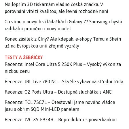
Nejlepším 3D tiskárnám vládne česká značka. V
porovnání vítězí kvalitou, ale levná rozhodně není
Co víme o nových skládačkách Galaxy Z? Samsung chystá
radikální proměnu i nový model
Konec zásilek z Číny? Ale kdepak, e-shopy Temu a Shein
už na Evropskou unii zřejmě vyzrály
TESTY A ŽEBŘÍČKY
Recenze: Intel Core Ultra 5 250K Plus – Vysoký výkon za
nízkou cenu
Recenze: JBL Live 780 NC – Skvěle vybavená střední třída
Recenze: O2 Pods Ultra – Dostupná sluchátka s ANC
Recenze: TCL 75C7L – Otestovali jsme nového vládce
jasu s obřím SQD Mini-LED panelem
Recenze: JVC XS-E934B – Reproduktor s powerbankou