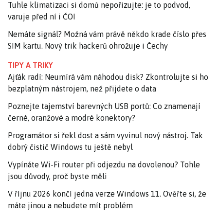
Tuhle klimatizaci si domů nepořizujte: je to podvod,
varuje před ní i ČOI
Nemáte signál? Možná vám právě někdo krade číslo přes
SIM kartu. Nový trik hackerů ohrožuje i Čechy
TIPY A TRIKY
Ajťák radí: Neumírá vám náhodou disk? Zkontrolujte si ho
bezplatným nástrojem, než přijdete o data
Poznejte tajemství barevných USB portů: Co znamenají
černé, oranžové a modré konektory?
Programátor si řekl dost a sám vyvinul nový nástroj. Tak
dobrý čistič Windows tu ještě nebyl
Vypínáte Wi-Fi router při odjezdu na dovolenou? Tohle
jsou důvody, proč byste měli
V říjnu 2026 končí jedna verze Windows 11. Ověřte si, že
máte jinou a nebudete mít problém