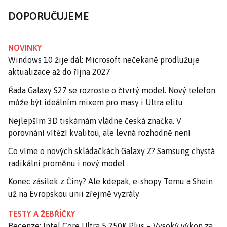
DOPORUČUJEME
NOVINKY
Windows 10 žije dál: Microsoft nečekaně prodlužuje
aktualizace až do října 2027
Řada Galaxy S27 se rozroste o čtvrtý model. Nový telefon
může být ideálním mixem pro masy i Ultra elitu
Nejlepším 3D tiskárnám vládne česká značka. V
porovnání vítězí kvalitou, ale levná rozhodně není
Co víme o nových skládačkách Galaxy Z? Samsung chystá
radikální proměnu i nový model
Konec zásilek z Číny? Ale kdepak, e-shopy Temu a Shein
už na Evropskou unii zřejmě vyzrály
TESTY A ŽEBŘÍČKY
Recenze: Intel Core Ultra 5 250K Plus – Vysoký výkon za