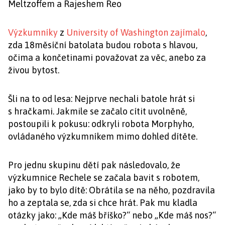
Meltzoffem a Rajeshem Reo
Výzkumníky
z
University of Washington
zajímalo
,
zda 18měsíční batolata budou robota s hlavou,
očima a končetinami považovat za věc, anebo za
živou bytost.
Šli na to od lesa: Nejprve nechali batole hrát si
s hračkami. Jakmile se začalo cítit uvolněně,
postoupili k pokusu: odkryli robota Morphyho,
ovládaného výzkumníkem mimo dohled dítěte.
Pro jednu skupinu dětí pak následovalo, že
výzkumnice Rechele se začala bavit s robotem,
jako by to bylo dítě: Obrátila se na něho, pozdravila
ho a zeptala se, zda si chce hrát. Pak mu kladla
otázky jako: „Kde máš bříško?“ nebo „Kde máš nos?“