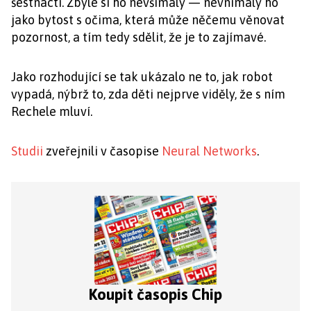
šestnácti. Zbylé si ho nevšímaly — nevnímaly ho
jako bytost s očima, která může něčemu věnovat
pozornost, a tím tedy sdělit, že je to zajímavé.
Jako rozhodující se tak ukázalo ne to, jak robot
vypadá, nýbrž to, zda děti nejprve viděly, že s ním
Rechele mluví.
Studii
zveřejnili v časopise
Neural Networks
.
Koupit časopis Chip