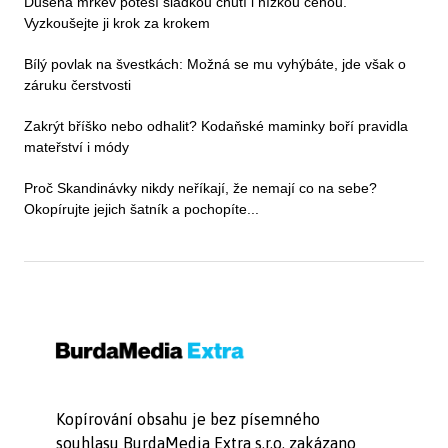
Dušená mrkev potěší sladkou chutí i nízkou cenou.
Vyzkoušejte ji krok za krokem
Bílý povlak na švestkách: Možná se mu vyhýbáte, jde však o
záruku čerstvosti
Zakrýt bříško nebo odhalit? Kodaňské maminky boří pravidla
mateřství i módy
Proč Skandinávky nikdy neříkají, že nemají co na sebe?
Okopírujte jejich šatník a pochopíte...
Kopírování obsahu je bez písemného
souhlasu BurdaMedia Extra s.r.o. zakázano