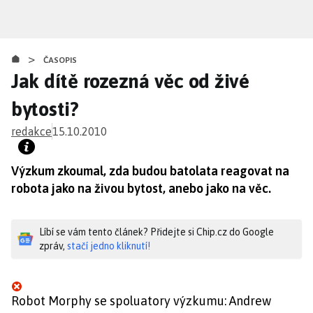
Přejít
k
hlavnímu
>
obsahu
ČASOPIS
Jak dítě rozezná věc od živé
bytosti?
redakce
15.10.2010
Výzkum zkoumal, zda budou batolata reagovat na
robota jako na živou bytost, anebo jako na věc.
Líbí se vám tento článek? Přidejte si Chip.cz do Google
zpráv,
stačí jedno kliknutí!
Robot Morphy se spoluatory výzkumu: Andrew