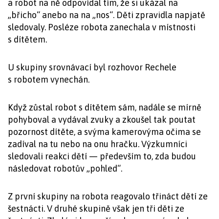
a robot na ně odpovídal tím, že si ukázal na
„břicho“ anebo na na „nos“. Děti zpravidla napjatě
sledovaly. Posléze robota zanechala v místnosti
s dítětem.
U skupiny srovnávací byl rozhovor Rechele
s robotem vynechán.
Když zůstal robot s dítětem sám, nadále se mírně
pohyboval a vydával zvuky a zkoušel tak poutat
pozornost dítěte, a svýma kamerovýma očima se
zadíval na tu nebo na onu hračku. Výzkumníci
sledovali reakci dětí — především to, zda budou
následovat robotův „pohled“.
Z první skupiny na robota reagovalo třináct dětí ze
šestnácti. V druhé skupině však jen tři děti ze