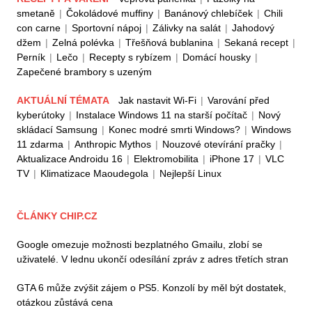
smetaně
|
Čokoládové muffiny
|
Banánový chlebíček
|
Chili
con carne
|
Sportovní nápoj
|
Zálivky na salát
|
Jahodový
džem
|
Zelná polévka
|
Třešňová bublanina
|
Sekaná recept
|
Perník
|
Lečo
|
Recepty s rybízem
|
Domácí housky
|
Zapečené brambory s uzeným
AKTUÁLNÍ TÉMATA
Jak nastavit Wi-Fi
|
Varování před
kyberútoky
|
Instalace Windows 11 na starší počítač
|
Nový
skládací Samsung
|
Konec modré smrti Windows?
|
Windows
11 zdarma
|
Anthropic Mythos
|
Nouzové otevírání pračky
|
Aktualizace Androidu 16
|
Elektromobilita
|
iPhone 17
|
VLC
TV
|
Klimatizace Maoudegola
|
Nejlepší Linux
ČLÁNKY CHIP.CZ
Google omezuje možnosti bezplatného Gmailu, zlobí se
uživatelé. V lednu ukončí odesílání zpráv z adres třetích stran
GTA 6 může zvýšit zájem o PS5. Konzolí by měl být dostatek,
otázkou zůstává cena