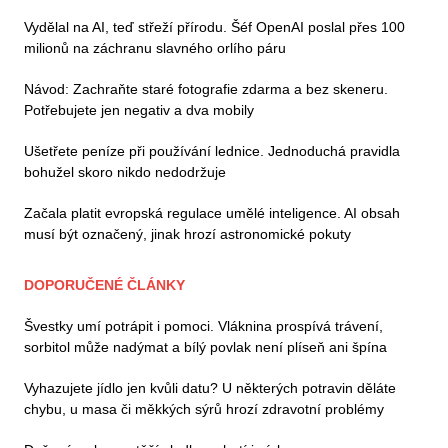
Vydělal na AI, teď střeží přírodu. Šéf OpenAI poslal přes 100
milionů na záchranu slavného orlího páru
Návod: Zachraňte staré fotografie zdarma a bez skeneru.
Potřebujete jen negativ a dva mobily
Ušetřete peníze při používání lednice. Jednoduchá pravidla
bohužel skoro nikdo nedodržuje
Začala platit evropská regulace umělé inteligence. AI obsah
musí být označený, jinak hrozí astronomické pokuty
DOPORUČENÉ ČLÁNKY
Švestky umí potrápit i pomoci. Vláknina prospívá trávení,
sorbitol může nadýmat a bílý povlak není plíseň ani špína
Vyhazujete jídlo jen kvůli datu? U některých potravin děláte
chybu, u masa či měkkých sýrů hrozí zdravotní problémy