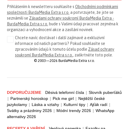
Přihlášením k newsletteru souhlasíte s
Obchodními podmínkami
společnosti BurdaMedia Extra s.r.o.
a potvrzujete, že jste se
seznámili se
Zásadami ochrany soukromí BurdaMedia Extra -
BurdaMedia Extra s.r.o.
bude s Vašimi údaji pracovat zejména k
organizaci a vyhodnocení akce a zasílání novinek.
Chcete navíc dostávat i další zajímavé a exkluzivní
informace od našich partnerů? Pokud souhlasíte se
zpracováním údajů k tomuto účelu podle
Zásad ochrany
soukromí BurdaMedia Extra s.r.o.
, zaškrtněte toto pole.
© 2003—2026 BurdaMedia Extra s.r.o.
DOPORUČUJEME
Děsivá telefonní čísla
|
Slovník puberťáků
|
Partnerský horoskop
|
Pick me girl
|
Nejtěžší české
jazykolamy
|
Láska a vztahy
|
Kulturní tipy
|
Ajťák radí
|
Svátky a prázdniny 2026
|
Módní trendy 2026
|
WhatsApp
alternativy 2026
RECEPTY A VAŘENÍ
Vepřová panenka
|
Fazolky na