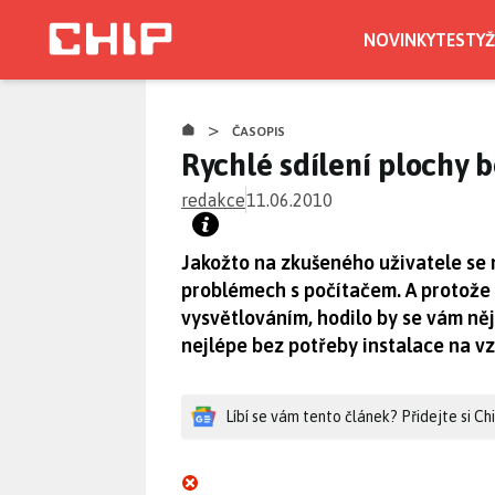
Přejít
k
NOVINKY
TESTY
Ž
hlavnímu
obsahu
>
ČASOPIS
Rychlé sdílení plochy b
redakce
11.06.2010
Jakožto na zkušeného uživatele se 
problémech s počítačem. A protože 
vysvětlováním, hodilo by se vám něja
nejlépe bez potřeby instalace na v
Líbí se vám tento článek? Přidejte si C