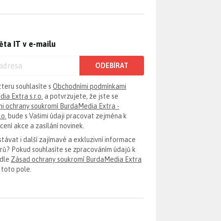
ěta IT v e-mailu
ODEBÍRAT
tteru souhlasíte s
Obchodními podmínkami
ia Extra s.r.o.
a potvrzujete, že jste se
i ochrany soukromí BurdaMedia Extra -
.o.
bude s Vašimi údaji pracovat zejména k
ení akce a zasílání novinek.
távat i další zajímavé a exkluzivní informace
erů? Pokud souhlasíte se zpracováním údajů k
odle
Zásad ochrany soukromí BurdaMedia Extra
 toto pole.