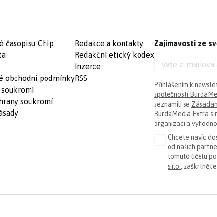
é časopisu Chip
Redakce a kontakty
Zajímavosti ze sv
ta
Redakční etický kodex
Inzerce
é obchodní podmínky
RSS
Přihlášením k newsle
 soukromí
společnosti BurdaMed
hrany soukromí
seznámili se
Zásadam
ásady
BurdaMedia Extra s.r
organizaci a vyhodnoc
Chcete navíc dos
od našich partn
tomuto účelu p
s.r.o.
, zaškrtněte