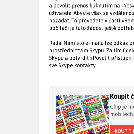
a povolit přenos kliknutím na »Yes
uživatele. Abyste však se vzdáleno
požádat. To provedete v části »Re
počítači je tuto žádost ještě potře
Rada: Namísto e-mailu lze odkaz pro
prostřednictvím Skypu. Za tím účel
Skypu a potvrdit »Povolit přístup«. 
své Skype kontakty.
Koupit 
Chip je mo
mobilech,
KOUPIT 