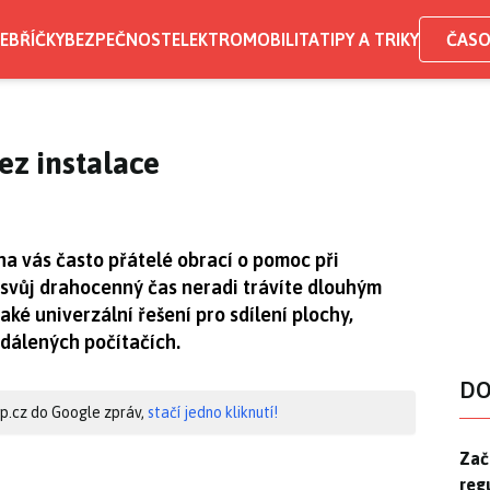
EBŘÍČKY
BEZPEČNOST
ELEKTROMOBILITA
TIPY A TRIKY
ČASO
ez instalace
na vás často přátelé obrací o pomoc při
svůj drahocenný čas neradi trávíte dlouhým
ké univerzální řešení pro sdílení plochy,
zdálených počítačích.
DO
hip.cz do Google zpráv,
stačí jedno kliknutí!
Zač
Zač
reg