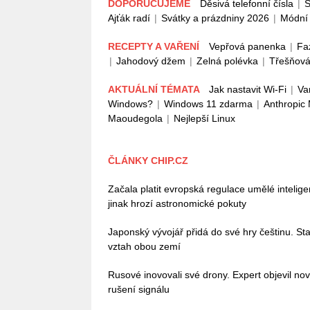
DOPORUČUJEME
Děsivá telefonní čísla
|
S
Ajťák radí
|
Svátky a prázdniny 2026
|
Módní 
RECEPTY A VAŘENÍ
Vepřová panenka
|
Fa
|
Jahodový džem
|
Zelná polévka
|
Třešňová
AKTUÁLNÍ TÉMATA
Jak nastavit Wi-Fi
|
Va
Windows?
|
Windows 11 zdarma
|
Anthropic
Maoudegola
|
Nejlepší Linux
ČLÁNKY CHIP.CZ
Začala platit evropská regulace umělé intelig
jinak hrozí astronomické pokuty
Japonský vývojář přidá do své hry češtinu. Stač
vztah obou zemí
Rusové inovovali své drony. Expert objevil no
rušení signálu