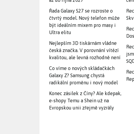
až do října 2027
ce
Řada Galaxy S27 se rozroste o
Rec
čtvrtý model. Nový telefon může
Skv
být ideálním mixem pro masy i
Rec
Ultra elitu
Dos
Nejlepším 3D tiskárnám vládne
Rec
česká značka. V porovnání vítězí
jsm
kvalitou, ale levná rozhodně není
SQD
Co víme o nových skládačkách
Rec
Galaxy Z? Samsung chystá
Rep
radikální proměnu i nový model
Konec zásilek z Číny? Ale kdepak,
e-shopy Temu a Shein už na
Evropskou unii zřejmě vyzrály