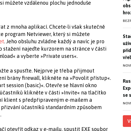
 si můžete vzdálenou plochu jednoduše
obs
hro
BEZ
t z mnoha aplikací. Chcete-li však skutečně
jte program Netviewer, který si můžete
Stač
Sta
et
. Jeho obsluhu zvládne každý a navíc je pro
uži
 stažení najeďte kurzorem na stránce v části
při
load« a vyberte »Private users«.
vře
NOV
žte a spusťte. Nejprve je třeba přijmout
ení brány firewall, klikněte na »Povolit přístup«.
Ruso
Rus
t session (basic)«. Otevře se hlavní okno
Exp
účastníků klikněte v části »Invite« na tlačítko
se 
ní klient s předpřipraveným e-mailem a
NOV
ro přizvání účastníků standardním způsobem
.
V
ačí otevřít odkaz v e-mailu, spustit EXE soubor