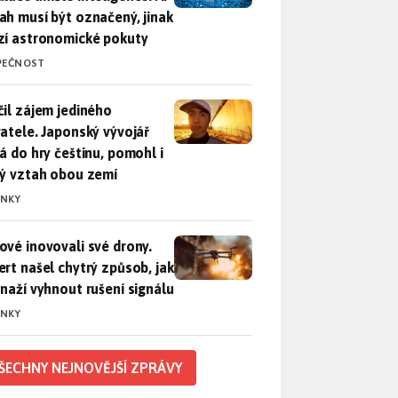
ah musí být označený, jinak
zí astronomické pokuty
PEČNOST
il zájem jediného uživatele. Japonský vývojář přidá do hry češ
čil zájem jediného
vatele. Japonský vývojář
dá do hry češtinu, pomohl i
lý vztah obou zemí
INKY
vé inovovali své drony. Expert našel chytrý způsob, jak se sna
ové inovovali své drony.
ert našel chytrý způsob, jak
snaží vyhnout rušení signálu
INKY
ŠECHNY NEJNOVĚJŠÍ ZPRÁVY