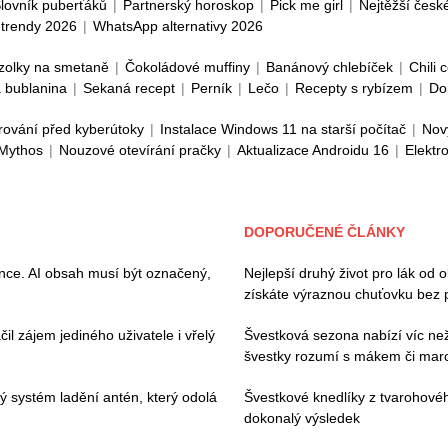
lovník puberťáků
|
Partnerský horoskop
|
Pick me girl
|
Nejtěžší česk
trendy 2026
|
WhatsApp alternativy 2026
zolky na smetaně
|
Čokoládové muffiny
|
Banánový chlebíček
|
Chili 
 bublanina
|
Sekaná recept
|
Perník
|
Lečo
|
Recepty s rybízem
|
Do
rování před kyberútoky
|
Instalace Windows 11 na starší počítač
|
Nov
 Mythos
|
Nouzové otevírání pračky
|
Aktualizace Androidu 16
|
Elektr
DOPORUČENÉ ČLÁNKY
ence. AI obsah musí být označený,
Nejlepší druhý život pro lák od 
získáte výraznou chuťovku bez 
il zájem jediného uživatele i vřelý
Švestková sezona nabízí víc než 
švestky rozumí s mákem či ma
vý systém ladění antén, který odolá
Švestkové knedlíky z tvarohovéh
dokonalý výsledek