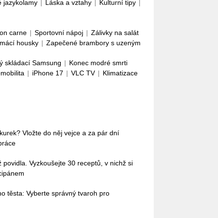
é jazykolamy
|
Láska a vztahy
|
Kulturní tipy
|
con carne
|
Sportovní nápoj
|
Zálivky na salát
mácí housky
|
Zapečené brambory s uzeným
ý skládací Samsung
|
Konec modré smrti
omobilita
|
iPhone 17
|
VLC TV
|
Klimatizace
okurek? Vložte do něj vejce a za pár dní
práce
povidla. Vyzkoušejte 30 receptů, v nichž si
rcipánem
o těsta: Vyberte správný tvaroh pro