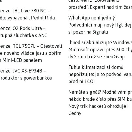
nu
cestu ven z izolovaného
prostředí. Experti nad tím ža
enze: JBL Live 780 NC –
ěle vybavená střední třída
WhatsApp není jediný.
Podvodníci mají nový fígl, dej
enze: O2 Pods Ultra –
si pozor na Signalu
tupná sluchátka s ANC
Ihned si aktualizujte Windows
enze: TCL 75C7L – Otestovali
Microsoft opravil přes 600 ch
e nového vládce jasu s obřím
dvě z nich už se zneužívají
 Mini-LED panelem
Tuhle klimatizaci si domů
enze: JVC XS-E934B –
nepořizujte: je to podvod, var
roduktor s powerbankou
před ní i ČOI
Nemáte signál? Možná vám p
někdo krade číslo přes SIM ka
Nový trik hackerů ohrožuje i
Čechy