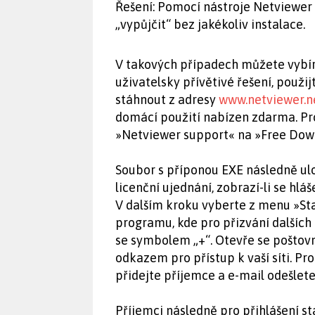
Řešení: Pomocí nástroje Netviewer
„vypůjčit“ bez jakékoliv instalace.
V takových případech můžete vybíra
uživatelsky přívětivé řešení, použi
stáhnout z adresy
www.netviewer.n
domácí použití nabízen zdarma. Pro
»Netviewer support« na »Free Down
Soubor s příponou EXE následně ulo
licenční ujednání, zobrazí-li se hláš
V dalším kroku vyberte z menu »Star
programu, kde pro přizvání dalších 
se symbolem „+“. Otevře se poštov
odkazem pro přístup k vaší síti. P
přidejte příjemce a e-mail odešlete
Příjemci následně pro přihlášení st