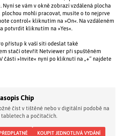
«. Nyní se vám v okně zobrazí vzdálená plocha
u plochou mohli pracovat, musíte o to nejprve
mote control« kliknutím na »On«. Na vzdáleném
ba potvrdit kliknutím na »Yes«.
 přístup k vaší síti odeslat také
em stačí otevřít Netviewer při spuštěném
V části »Invite« nyní po kliknutí na „+“ najdete
časopis Chip
žné číst v tištěné nebo v digitální podobě na
 tabletech a počítačích.
PŘEDPLATNÉ
KOUPIT JEDNOTLIVÁ VYDÁNÍ