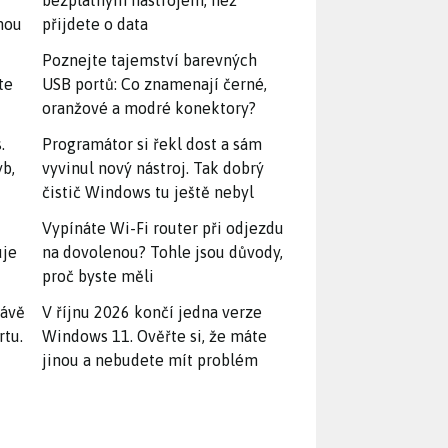
bezplatným nástrojem, než
snou
přijdete o data
Poznejte tajemství barevných
te
USB portů: Co znamenají černé,
oranžové a modré konektory?
.
Programátor si řekl dost a sám
yb,
vyvinul nový nástroj. Tak dobrý
čistič Windows tu ještě nebyl
Vypínáte Wi-Fi router při odjezdu
uje
na dovolenou? Tohle jsou důvody,
proč byste měli
rávě
V říjnu 2026 končí jedna verze
rtu.
Windows 11. Ověřte si, že máte
jinou a nebudete mít problém