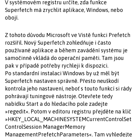
V systémovém registru určíte, zda funkce
Superfetch má zrychlit aplikace, Windows, nebo
obojí.
Z tohoto důvodu Microsoft ve Vistě funkci Prefetch
rozšířil. Nový Superfetch zohledňuje i často
používané aplikace a během zavádění systému je
samočinně vkládá do operační paměti. Tam jsou
pak v případě potřeby rychleji k dispozici.
Po standardní instalaci Windows by už měl být
Superfetch nastaven správně. Přesto neuškodí
kontrola jeho nastavení, neboť s touto funkcí si rády
pohrávají tuningové nástroje. Otevřete tedy
nabídku Start a do hledacího pole zadejte
»regedit«. Potom v editoru registru přejděte na klíč
»HKEY_LOCAL_MACHINESYSTEMCurrentControlSet
ControlSession ManagerMemory
ManagementPrefetchParameters«. Tam vyhledejte