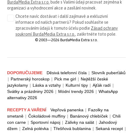
BurdaMedia Extra s.r.o.
bude s Vašimi údaji pracovat zejména k
organizaci a vyhodnocení akce a zasílání novinek.
Chcete navíc dostávat i další zajímavé a exkluzivní
informace od našich partnerů? Pokud souhlasíte se
zpracováním údajů k tomuto účelu podle
Zásad ochrany
soukromí BurdaMedia Extra s.r.o.
, zaškrtněte toto pole.
© 2003—2026 BurdaMedia Extra s.r.o.
DOPORUČUJEME
Děsivá telefonní čísla
|
Slovník puberťáků
|
Partnerský horoskop
|
Pick me girl
|
Nejtěžší české
jazykolamy
|
Láska a vztahy
|
Kulturní tipy
|
Ajťák radí
|
Svátky a prázdniny 2026
|
Módní trendy 2026
|
WhatsApp
alternativy 2026
RECEPTY A VAŘENÍ
Vepřová panenka
|
Fazolky na
smetaně
|
Čokoládové muffiny
|
Banánový chlebíček
|
Chili
con carne
|
Sportovní nápoj
|
Zálivky na salát
|
Jahodový
džem
|
Zelná polévka
|
Třešňová bublanina
|
Sekaná recept
|