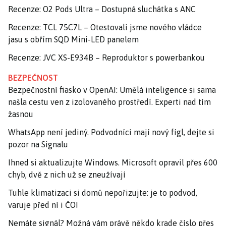
Recenze: O2 Pods Ultra – Dostupná sluchátka s ANC
Recenze: TCL 75C7L – Otestovali jsme nového vládce
jasu s obřím SQD Mini-LED panelem
Recenze: JVC XS-E934B – Reproduktor s powerbankou
BEZPEČNOST
Bezpečnostní fiasko v OpenAI: Umělá inteligence si sama
našla cestu ven z izolovaného prostředí. Experti nad tím
žasnou
WhatsApp není jediný. Podvodníci mají nový fígl, dejte si
pozor na Signalu
Ihned si aktualizujte Windows. Microsoft opravil přes 600
chyb, dvě z nich už se zneužívají
Tuhle klimatizaci si domů nepořizujte: je to podvod,
varuje před ní i ČOI
Nemáte signál? Možná vám právě někdo krade číslo přes