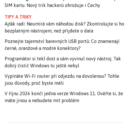
SIM kartu. Nový trik hackerů ohrožuje i Čechy
TIPY A TRIKY
Ajťák radí: Neumírá vám náhodou disk? Zkontrolujte si ho
bezplatným nástrojem, než přijdete o data
Poznejte tajemství barevných USB portů: Co znamenají
černé, oranžové a modré konektory?
Programátor si řekl dost a sám vyvinul nový nástroj. Tak
dobrý čistič Windows tu ještě nebyl
Vypínáte Wi-Fi router při odjezdu na dovolenou? Tohle
jsou důvody, proč byste měli
V říjnu 2026 končí jedna verze Windows 11. Ověřte si, že
máte jinou a nebudete mít problém