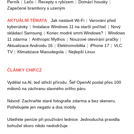
Perník
|
Lečo
|
Recepty s rybízem
|
Domácí housky
|
Zapečené brambory s uzeným
AKTUÁLNÍ TÉMATA
Jak nastavit Wi-Fi
|
Varování před
kyberútoky
|
Instalace Windows 11 na starší počítač
|
Nový
skládací Samsung
|
Konec modré smrti Windows?
|
Windows
11 zdarma
|
Anthropic Mythos
|
Nouzové otevírání pračky
|
Aktualizace Androidu 16
|
Elektromobilita
|
iPhone 17
|
VLC
TV
|
Klimatizace Maoudegola
|
Nejlepší Linux
ČLÁNKY CHIP.CZ
Vydělal na AI, teď střeží přírodu. Šéf OpenAI poslal přes 100
milionů na záchranu slavného orlího páru
Návod: Zachraňte staré fotografie zdarma a bez skeneru.
Potřebujete jen negativ a dva mobily
Ušetřete peníze při používání lednice. Jednoduchá pravidla
bohužel skoro nikdo nedodržuje