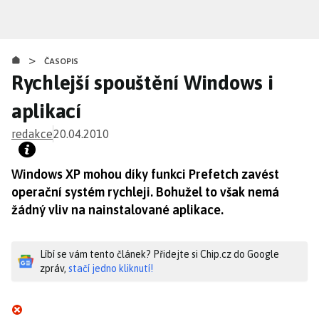
Přejít
k
hlavnímu
>
obsahu
ČASOPIS
Rychlejší spouštění Windows i
aplikací
redakce
20.04.2010
Windows XP mohou díky funkci Prefetch zavést
operační systém rychleji. Bohužel to však nemá
žádný vliv na nainstalované aplikace.
Líbí se vám tento článek? Přidejte si Chip.cz do Google
zpráv,
stačí jedno kliknutí!