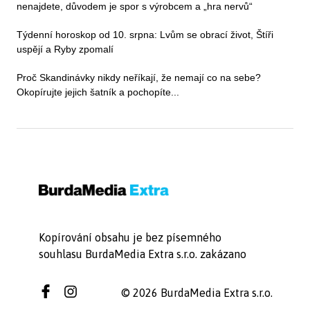
nenajdete, důvodem je spor s výrobcem a „hra nervů“
Týdenní horoskop od 10. srpna: Lvům se obrací život, Štíři
uspějí a Ryby zpomalí
Proč Skandinávky nikdy neříkají, že nemají co na sebe?
Okopírujte jejich šatník a pochopíte...
Kopírování obsahu je bez písemného
souhlasu BurdaMedia Extra s.r.o. zakázano
© 2026 BurdaMedia Extra s.r.o.