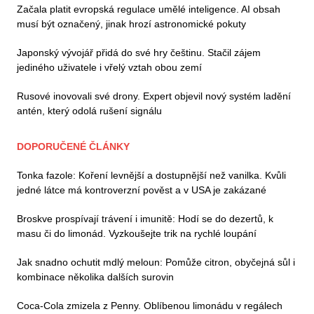
Začala platit evropská regulace umělé inteligence. AI obsah
musí být označený, jinak hrozí astronomické pokuty
Japonský vývojář přidá do své hry češtinu. Stačil zájem
jediného uživatele i vřelý vztah obou zemí
Rusové inovovali své drony. Expert objevil nový systém ladění
antén, který odolá rušení signálu
DOPORUČENÉ ČLÁNKY
Tonka fazole: Koření levnější a dostupnější než vanilka. Kvůli
jedné látce má kontroverzní pověst a v USA je zakázané
Broskve prospívají trávení i imunitě: Hodí se do dezertů, k
masu či do limonád. Vyzkoušejte trik na rychlé loupání
Jak snadno ochutit mdlý meloun: Pomůže citron, obyčejná sůl i
kombinace několika dalších surovin
Coca-Cola zmizela z Penny. Oblíbenou limonádu v regálech