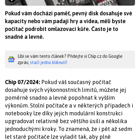
Pokud vám dochází paměť, pevný disk dosahuje své
kapacity nebo vám padají hry a videa, měli byste
počítač podrobit omlazovací kůře. Často je to
snadné a levné.
Líbí se vám tento článek? Přidejte si Chip.cz do Google
zpráv,
stačí jedno kliknutí!
Chip 07/2024:
Pokud váš současný počítač
dosahuje svých výkonnostních limitů, můžete jej
poměrně snadno a levně popohnat k vyšším
výkonům. Stolní počítače a v některých případech i
notebooky lze díky jejich modulární konstrukci
upgradovat relativně bez většího úsilí a několika
jednoduchými kroky. To znamená, že i pět až sedm
let staré počítače lze vyladit tak, aby plně