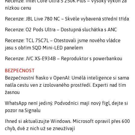
Recenze: Intel Core Ultra 5 250K Plus – Vysoký výkon za
nízkou cenu
Recenze: JBL Live 780 NC – Skvěle vybavená střední třída
Recenze: O2 Pods Ultra – Dostupná sluchátka s ANC
Recenze: TCL 75C7L – Otestovali jsme nového vládce
jasu s obřím SQD Mini-LED panelem
Recenze: JVC XS-E934B – Reproduktor s powerbankou
BEZPEČNOST
Bezpečnostní fiasko v OpenAI: Umělá inteligence si sama
našla cestu ven z izolovaného prostředí. Experti nad tím
žasnou
WhatsApp není jediný. Podvodníci mají nový fígl, dejte si
pozor na Signalu
Ihned si aktualizujte Windows. Microsoft opravil přes 600
chyb, dvě z nich už se zneužívají