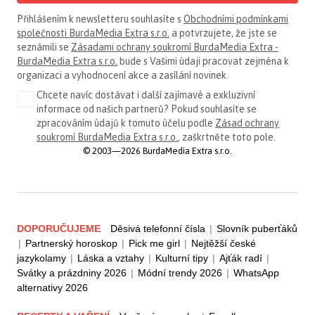
Přihlášením k newsletteru souhlasíte s
Obchodními podmínkami
společnosti BurdaMedia Extra s.r.o.
a potvrzujete, že jste se
seznámili se
Zásadami ochrany soukromí BurdaMedia Extra -
BurdaMedia Extra s.r.o.
bude s Vašimi údaji pracovat zejména k
organizaci a vyhodnocení akce a zasílání novinek.
Chcete navíc dostávat i další zajímavé a exkluzivní
informace od našich partnerů? Pokud souhlasíte se
zpracováním údajů k tomuto účelu podle
Zásad ochrany
soukromí BurdaMedia Extra s.r.o.
, zaškrtněte toto pole.
© 2003—2026 BurdaMedia Extra s.r.o.
DOPORUČUJEME
Děsivá telefonní čísla
|
Slovník puberťáků
|
Partnerský horoskop
|
Pick me girl
|
Nejtěžší české
jazykolamy
|
Láska a vztahy
|
Kulturní tipy
|
Ajťák radí
|
Svátky a prázdniny 2026
|
Módní trendy 2026
|
WhatsApp
alternativy 2026