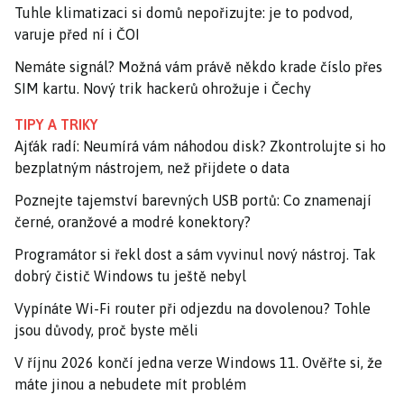
Tuhle klimatizaci si domů nepořizujte: je to podvod,
varuje před ní i ČOI
Nemáte signál? Možná vám právě někdo krade číslo přes
SIM kartu. Nový trik hackerů ohrožuje i Čechy
TIPY A TRIKY
Ajťák radí: Neumírá vám náhodou disk? Zkontrolujte si ho
bezplatným nástrojem, než přijdete o data
Poznejte tajemství barevných USB portů: Co znamenají
černé, oranžové a modré konektory?
Programátor si řekl dost a sám vyvinul nový nástroj. Tak
dobrý čistič Windows tu ještě nebyl
Vypínáte Wi-Fi router při odjezdu na dovolenou? Tohle
jsou důvody, proč byste měli
V říjnu 2026 končí jedna verze Windows 11. Ověřte si, že
máte jinou a nebudete mít problém