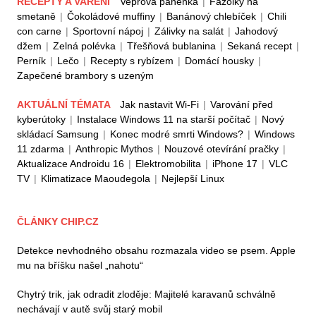
RECEPTY A VAŘENÍ
Vepřová panenka
|
Fazolky na
smetaně
|
Čokoládové muffiny
|
Banánový chlebíček
|
Chili
con carne
|
Sportovní nápoj
|
Zálivky na salát
|
Jahodový
džem
|
Zelná polévka
|
Třešňová bublanina
|
Sekaná recept
|
Perník
|
Lečo
|
Recepty s rybízem
|
Domácí housky
|
Zapečené brambory s uzeným
AKTUÁLNÍ TÉMATA
Jak nastavit Wi-Fi
|
Varování před
kyberútoky
|
Instalace Windows 11 na starší počítač
|
Nový
skládací Samsung
|
Konec modré smrti Windows?
|
Windows
11 zdarma
|
Anthropic Mythos
|
Nouzové otevírání pračky
|
Aktualizace Androidu 16
|
Elektromobilita
|
iPhone 17
|
VLC
TV
|
Klimatizace Maoudegola
|
Nejlepší Linux
ČLÁNKY CHIP.CZ
Detekce nevhodného obsahu rozmazala video se psem. Apple
mu na bříšku našel „nahotu“
Chytrý trik, jak odradit zloděje: Majitelé karavanů schválně
nechávají v autě svůj starý mobil