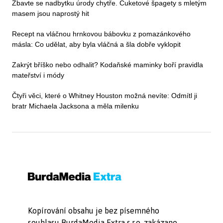
Zbavte se nadbytku úrody chytře. Cuketové špagety s mletým
masem jsou naprostý hit
Recept na vláčnou hrnkovou bábovku z pomazánkového
másla: Co udělat, aby byla vláčná a šla dobře vyklopit
Zakrýt bříško nebo odhalit? Kodaňské maminky boří pravidla
mateřství i módy
Čtyři věci, které o Whitney Houston možná nevíte: Odmítl ji
bratr Michaela Jacksona a měla milenku
Kopírování obsahu je bez písemného
souhlasu BurdaMedia Extra s.r.o. zakázano