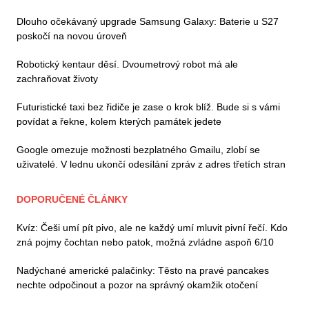
Dlouho očekávaný upgrade Samsung Galaxy: Baterie u S27
poskočí na novou úroveň
Robotický kentaur děsí. Dvoumetrový robot má ale
zachraňovat životy
Futuristické taxi bez řidiče je zase o krok blíž. Bude si s vámi
povídat a řekne, kolem kterých památek jedete
Google omezuje možnosti bezplatného Gmailu, zlobí se
uživatelé. V lednu ukončí odesílání zpráv z adres třetích stran
DOPORUČENÉ ČLÁNKY
Kvíz: Češi umí pít pivo, ale ne každý umí mluvit pivní řečí. Kdo
zná pojmy čochtan nebo patok, možná zvládne aspoň 6/10
Nadýchané americké palačinky: Těsto na pravé pancakes
nechte odpočinout a pozor na správný okamžik otočení