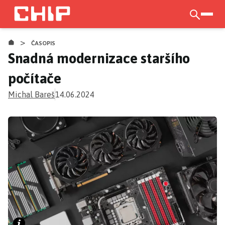
Přejít
k
otevří
hlavnímu
>
obsahu
ČASOPIS
Snadná modernizace staršího
počítače
Michal Bareš
14.06.2024