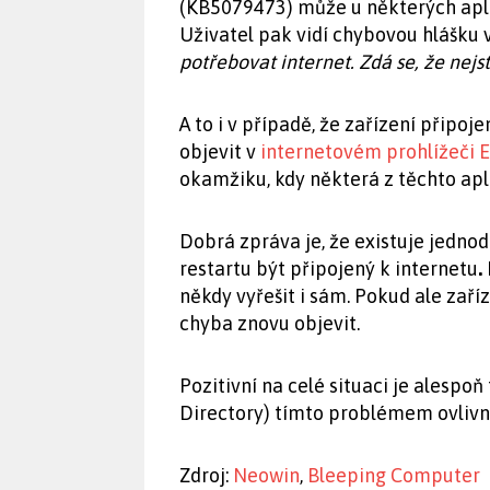
(KB5079473) může u některých apl
Uživatel pak vidí chybovou hlášku ve
potřebovat internet. Zdá se, že nejst
A to i v případě, že zařízení připo
objevit v
internetovém prohlížeči 
okamžiku, kdy některá z těchto apli
Dobrá zpráva je, že existuje jedno
restartu být připojený k internetu
.
někdy vyřešit i sám. Pokud ale zaří
chyba znovu objevit.
Pozitivní na celé situaci je alespoň
Directory) tímto problémem ovlivn
Zdroj:
Neowin
,
Bleeping Computer