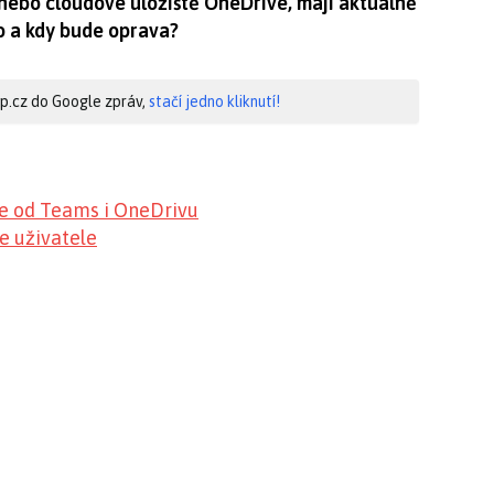
nebo cloudové úložiště OneDrive, mají aktuálně
o a kdy bude oprava?
hip.cz do Google zpráv,
stačí jedno kliknutí!
le od Teams i OneDrivu
e uživatele