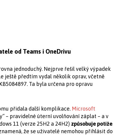
vatele od Teams i OneDrivu
rovna jednoduchý. Nejprve řešil velký výpadek
ale ještě předtím vydal několik oprav, včetně
KB5084897. Ta byla určena pro opravu
tomu přidala další komplikace.
Microsoft
y“ – pravidelné úterní uvolňování záplat – a v
ndows 11 (verze 25H2 a 24H2)
způsobuje potíže
o znamená, že se uživatelé nemohou přihlásit do