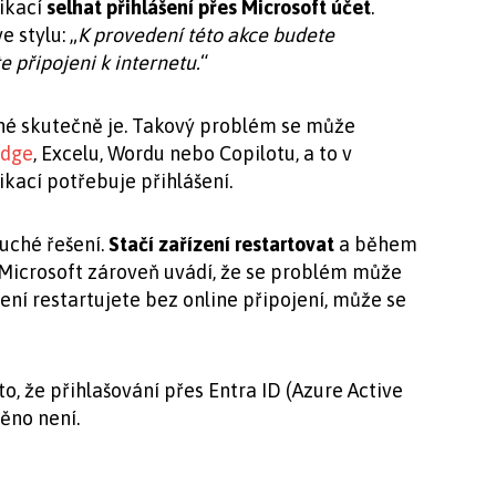
ikací
selhat přihlášení přes Microsoft účet
.
 stylu: „
K provedení této akce budete
e připojeni k internetu.
“
jené skutečně je. Takový problém se může
Edge
, Excelu, Wordu nebo Copilotu, a to v
kací potřebuje přihlášení.
duché řešení.
Stačí zařízení restartovat
a během
Microsoft zároveň uvádí, že se problém může
zení restartujete bez online připojení, může se
 to, že přihlašování přes Entra ID (Azure Active
ěno není.