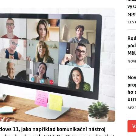
vys
spo
TES
Rod
Rod
půd
Měl
NOV
Nov
Nov
pro
ho 
otr
BEZ
V
ows 11, jako například komunikační nástroj