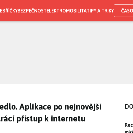
EBŘÍČKY
BEZPEČNOST
ELEKTROMOBILITA
TIPY A TRIKY
ČASO
edlo. Aplikace po nejnovější
DO
rácí přístup k internetu
Rec
Rec
můž