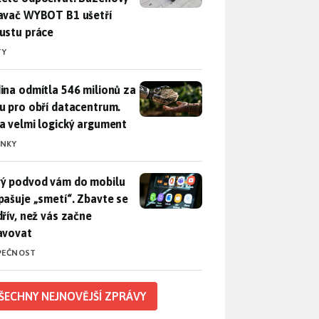
avač WYBOT B1 ušetří
ustu práce
TY
ina odmítla 546 milionů za půdu pro obří datacentrum. Měla 
ina odmítla 546 milionů za
u pro obří datacentrum.
a velmi logický argument
INKY
ý podvod vám do mobilu propašuje „smetí“. Zbavte se ho dřív, 
ý podvod vám do mobilu
pašuje „smetí“. Zbavte se
dřív, než vás začne
avovat
PEČNOST
ŠECHNY NEJNOVĚJŠÍ ZPRÁVY