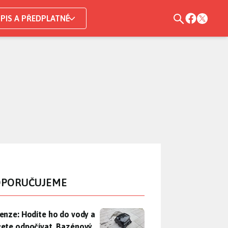
PIS A PŘEDPLATNÉ
PORUČUJEME
enze: Hodíte ho do vody a můžete odpočívat. Bazénový vysava
enze: Hodíte ho do vody a
ete odpočívat. Bazénový