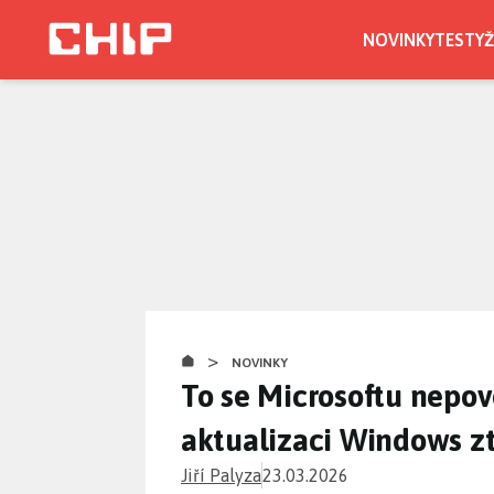
Přejít
k
NOVINKY
TESTY
Ž
hlavnímu
obsahu
>
NOVINKY
To se Microsoftu nepov
aktualizaci Windows zt
Jiří Palyza
23.03.2026