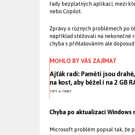
řady bezplatných aplikací, mezi kt
nebo Copilot.
Zprávy o různých problémech po této
například stěžovali na nekonečné 
chyba s přihlašováním ale doposu
MOHLO BY VÁS ZAJÍMAT
Ajťák radí: Paměti jsou drah
Ajťák radí: Paměti jsou drah
na kost, aby běžel i na 2 GB 
TIPY A TRIKY
Chyba po aktualizaci Windows 
Microsoft problém popsal tak, že p