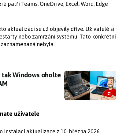
eré patří Teams, OneDrive, Excel, Word, Edge
 aktualizaci se už objevily dříve. Uživatelé si
restarty nebo zamrzání systému. Tato konkrétní
d zaznamenaná nebyla.
é, tak Windows oholte na kost, aby běžel i na 
é, tak Windows oholte
RAM
mate uživatele
o instalaci aktualizace z 10. března 2026