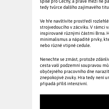
spíše pro Čechy, a právě mezi ně pat
tedy tvůrce dalšího zajímavého titu
Ve hře navštívíte prostředí rozleh
strojvedoucího v zácviku. V rámci v
inspirované různými částmi Brna. H
minimalismus a nápadité prvky, kte
nebo různé vtipné cedule.
Nenechte se zmást, protože zdánli
cesta vaší podzemní soupravou můž
obyčejného pracovního dne narazíte
znepokojivé zvuky. Hra tedy není u
připadá příliš intenzivní.