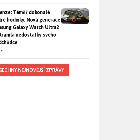
enze: Téměř dokonalé chytré hodinky. Nová generace Samsung
enze: Téměř dokonalé
tré hodinky. Nová generace
sung Galaxy Watch Ultra2
tranila nedostatky svého
dchůdce
TY
ŠECHNY NEJNOVĚJŠÍ ZPRÁVY