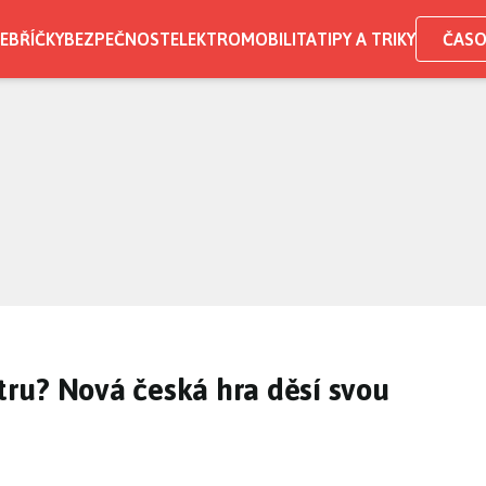
EBŘÍČKY
BEZPEČNOST
ELEKTROMOBILITA
TIPY A TRIKY
ČASO
ru? Nová česká hra děsí svou