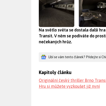
Na světlo světa se dostala další hr
Transit. V něm se podíváte do pros
nečekaných hrůz.
Líbí se vám tento článek? Přidejte si C
Kapitoly článku
Originální český thriller Brno Trans
Hru si můžete vyzkoušet již nyní