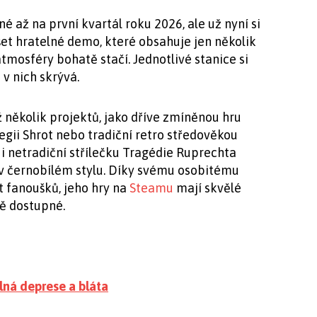
é až na první kvartál roku 2026, ale už nyní si
t hratelné demo, které obsahuje jen několik
atmosféry bohatě stačí. Jednotlivé stanice si
 v nich skrývá.
 několik projektů, jako dříve zmíněnou hru
egii Shrot nebo tradiční retro středověkou
 i netradiční střílečku Tragédie Ruprechta
v černobílém stylu. Díky svému osobitému
et fanoušků, jeho hry na
Steamu
mají skvělé
vě dostupné.
plná deprese a bláta