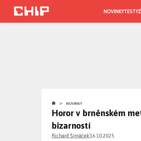
Přejít
k
NOVINKY
TESTY
Ž
hlavnímu
obsahu
>
NOVINKY
Horor v brněnském met
bizarností
Richard Šimáček
16.10.2025