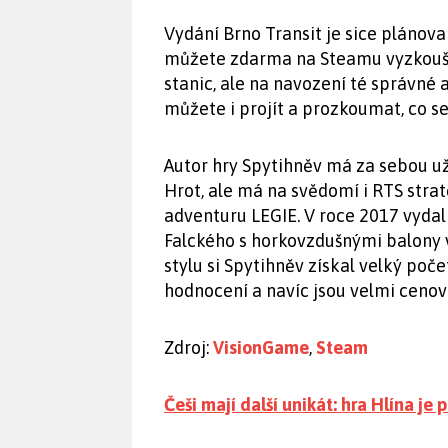
Vydání Brno Transit je sice plánovan
můžete zdarma na Steamu vyzkouše
stanic, ale na navození té správné 
můžete i projít a prozkoumat, co se
Autor hry Spytihněv má za sebou už
Hrot, ale má na svědomí i RTS strat
adventuru LEGIE. V roce 2017 vydal
Falckého s horkovzdušnými balony 
stylu si Spytihněv získal velký poč
hodnocení a navíc jsou velmi ceno
Zdroj:
VisionGame
,
Steam
Češi mají další unikát: hra Hlína je 