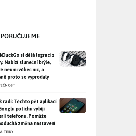
PORUČUJEME
DuckGo si dělá legraci z Mety. Nabízí sluneční brýle, které n
kDuckGo si dělá legraci z
. Nabízí sluneční brýle,
ré neumí vůbec nic, a
sně proto se vyprodaly
PEČNOST
ák radí: Těchto pět aplikací od Googlu potichu vybíjí baterii
k radí: Těchto pět aplikací
Googlu potichu vybíjí
erii telefonu. Pomůže
noduchá změna nastavení
 A TRIKY