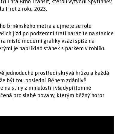
ří i hra Brno Transit, kterou vytvořil Spytihněv,
lu Hrot z roku 2023.
lého brněnského metra a ujmete se role
ašich jízd po podzemní trati narazíte na stanice
ra místo moderní grafiky vsází spíše na
rými je například stánek s párkem v rohlíku
vě jednoduché prostředí skrývá hrůzu a každá
e být tou poslední. Během zdánlivě
 na stíny z minulosti i všudypřítomné
rčená pro slabé povahy, kterým běžný horor