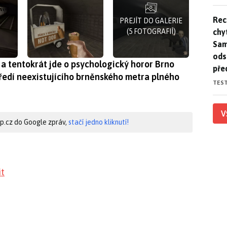
Rec
Rec
PŘEJÍT DO GALERIE
chy
(5 FOTOGRAFIÍ)
Sam
ods
a a tentokrát jde o psychologický horor Brno
pře
tředí neexistujícího brněnského metra plného
TES
V
hip.cz do Google zpráv,
stačí jedno kliknutí!
it