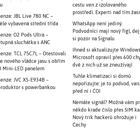
nu
cestu ven z izolovaného
prostředí. Experti nad tím ža
enze: JBL Live 780 NC –
ěle vybavená střední třída
WhatsApp není jediný.
Podvodníci mají nový fígl, dej
enze: O2 Pods Ultra –
si pozor na Signalu
tupná sluchátka s ANC
Ihned si aktualizujte Windows
enze: TCL 75C7L – Otestovali
Microsoft opravil přes 600 ch
e nového vládce jasu s obřím
dvě z nich už se zneužívají
 Mini-LED panelem
Tuhle klimatizaci si domů
enze: JVC XS-E934B –
nepořizujte: je to podvod, var
roduktor s powerbankou
před ní i ČOI
Nemáte signál? Možná vám p
někdo krade číslo přes SIM ka
Nový trik hackerů ohrožuje i
Čechy