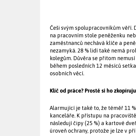
Češi svým spolupracovníkům věří. D
na pracovním stole peněženku nebo
zaměstnanců nechává klíče a peněže
nezamyká. 28 % lidí také nemá pro
kolegům. Důvěra se přitom nemusí v
během posledních 12 měsíců setka
osobních věcí.
Klíč od práce? Prostě si ho zkopíruju
Alarmující je také to, že téměř 11 
kanceláře. K přístupu na pracoviště
následují čipy (25 %) a kartové dve
úroveň ochrany, protože je lze v př