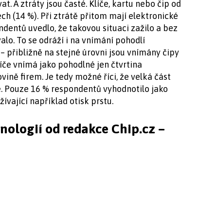
A ztráty jsou časté. Klíče, kartu nebo čip od
ch (14 %). Při ztrátě přitom mají elektronické
dentů uvedlo, že takovou situaci zažilo a bez
lo. To se odráží i na vnímání pohodlí
– přibližně na stejné úrovni jsou vnímány čipy
 Klíče vnímá jako pohodlné jen čtvrtina
vině firem. Je tedy možné říci, že velká část
é. Pouze 16 % respondentů vyhodnotilo jako
vající například otisk prstu.
hnologií od redakce Chip.cz –