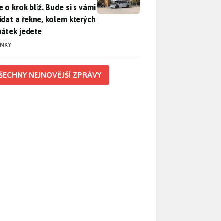
 o krok blíž. Bude si s vámi
ídat a řekne, kolem kterých
átek jedete
INKY
ŠECHNY NEJNOVĚJŠÍ ZPRÁVY