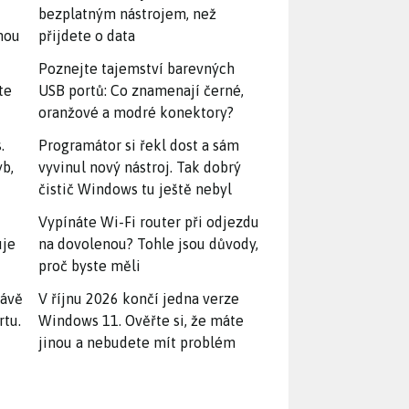
bezplatným nástrojem, než
snou
přijdete o data
Poznejte tajemství barevných
te
USB portů: Co znamenají černé,
oranžové a modré konektory?
.
Programátor si řekl dost a sám
yb,
vyvinul nový nástroj. Tak dobrý
čistič Windows tu ještě nebyl
Vypínáte Wi-Fi router při odjezdu
uje
na dovolenou? Tohle jsou důvody,
proč byste měli
rávě
V říjnu 2026 končí jedna verze
rtu.
Windows 11. Ověřte si, že máte
jinou a nebudete mít problém