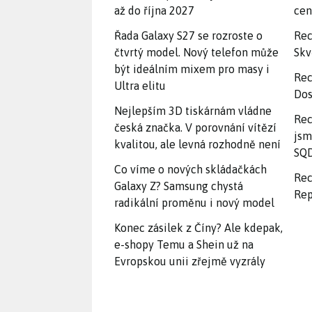
až do října 2027
ce
Řada Galaxy S27 se rozroste o
Rec
čtvrtý model. Nový telefon může
Skv
být ideálním mixem pro masy i
Rec
Ultra elitu
Dos
Nejlepším 3D tiskárnám vládne
Rec
česká značka. V porovnání vítězí
jsm
kvalitou, ale levná rozhodně není
SQD
Co víme o nových skládačkách
Rec
Galaxy Z? Samsung chystá
Rep
radikální proměnu i nový model
Konec zásilek z Číny? Ale kdepak,
e-shopy Temu a Shein už na
Evropskou unii zřejmě vyzrály