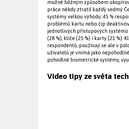
možné běžným způsobem okopírovat. 
práce někdy ztratil každý sedmý Če
systémy velkou výhodu: 45 % respon
problémů kartu nebo čip deaktivova
jednotlivých přístupových systémů 
(28 %), klíče (25 %) i karty (21 %).
respondentů, používají se ale v polo
uživatelů je vnímá jako nepohodln
pohodlné biometrické systémy, využí
Video tipy ze světa tec