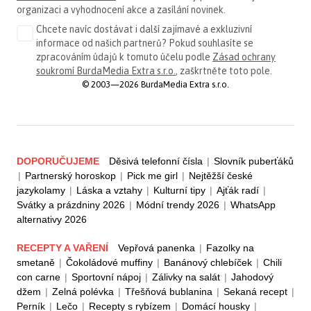
organizaci a vyhodnocení akce a zasílání novinek.
Chcete navíc dostávat i další zajímavé a exkluzivní
informace od našich partnerů? Pokud souhlasíte se
zpracováním údajů k tomuto účelu podle
Zásad ochrany
soukromí BurdaMedia Extra s.r.o.
, zaškrtněte toto pole.
© 2003—2026 BurdaMedia Extra s.r.o.
DOPORUČUJEME
Děsivá telefonní čísla
|
Slovník puberťáků
|
Partnerský horoskop
|
Pick me girl
|
Nejtěžší české
jazykolamy
|
Láska a vztahy
|
Kulturní tipy
|
Ajťák radí
|
Svátky a prázdniny 2026
|
Módní trendy 2026
|
WhatsApp
alternativy 2026
RECEPTY A VAŘENÍ
Vepřová panenka
|
Fazolky na
smetaně
|
Čokoládové muffiny
|
Banánový chlebíček
|
Chili
con carne
|
Sportovní nápoj
|
Zálivky na salát
|
Jahodový
džem
|
Zelná polévka
|
Třešňová bublanina
|
Sekaná recept
|
Perník
|
Lečo
|
Recepty s rybízem
|
Domácí housky
|