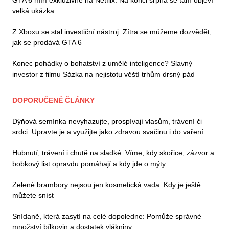
GTA 6 míří exkluzivně na Netflix. Na konci srpna se tam objeví
velká ukázka
Z Xboxu se stal investiční nástroj. Zítra se můžeme dozvědět,
jak se prodává GTA 6
Konec pohádky o bohatství z umělé inteligence? Slavný
investor z filmu Sázka na nejistotu věští trhům drsný pád
DOPORUČENÉ ČLÁNKY
Dýňová semínka nevyhazujte, prospívají vlasům, trávení či
srdci. Upravte je a využijte jako zdravou svačinu i do vaření
Hubnutí, trávení i chutě na sladké. Víme, kdy skořice, zázvor a
bobkový list opravdu pomáhají a kdy jde o mýty
Zelené brambory nejsou jen kosmetická vada. Kdy je ještě
můžete sníst
Snídaně, která zasytí na celé dopoledne: Pomůže správné
množství bílkovin a dostatek vlákniny