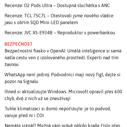
Recenze: O2 Pods Ultra – Dostupná sluchátka s ANC
Recenze: TCL 75C7L – Otestovali jsme nového vládce
jasu s obřím SQD Mini-LED panelem
Recenze: JVC XS-E934B – Reproduktor s powerbankou
BEZPEČNOST
Bezpečnostní fiasko v OpenAI: Umělá inteligence si sama
našla cestu ven z izolovaného prostředí. Experti nad tím
žasnou
WhatsApp není jediný. Podvodníci mají nový fígl, dejte si
pozor na Signalu
Ihned si aktualizujte Windows. Microsoft opravil přes 600
chyb, dvě z nich už se zneužívají
Tuhle klimatizaci si domů nepořizujte: je to podvod,
varuje před ní i ČOI
Nemáte signál? Možná vám právě někdo krade číslo přes