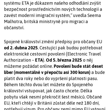
systému ETA je důkazem našeho odhodlání zvýšit
bezpečnost prostřednictvím nových technologií a
zavést moderní imigrační systém,“ uvedla Seema
Malhotra, britská ministryně pro migraci a
občanství.
Spojené království změní předpisy pro občany EU
od 2. dubna 2025
. Cestující pak budou potřebovat
elektronické cestovní povolení (Electronic Travel
Authorization –
ETA
).
Od 5. března 2025
o něj
můžeme požádat online.
Povolení bude stát deset
liber (momentálně v přepočtu asi 300 korun)
a bude
platit dva roky nebo do vypršení platnosti pasu.
Během těchto dvou let můžete do Spojeného
království vstupovat, jak často chcete. Délka
pobytu však nesmí překročit šest měsíců. Občané
EU, kteří chtějí v Británii zůstat déle než 180 dní,
potřebují vízum. Pro občany zemí mimo EU vstoupí