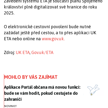
Zavedení systému ETA je součástí plánů Spojeného
království plně digitalizovat své hranice do roku
2025.
O elektronické cestovní povolení bude nutné
zažádat ještě před cestou, a to přes aplikaci UK
ETA nebo online na
www.gov.uk.
Zdroj:
UK ETA
,
Gov.uk/ETA
MOHLO BY VÁS ZAJÍMAT
Aplikace Portál občana má novou funkci: bude se vám 
Aplikace Portál občana má novou funkci:
bude se vám hodit, pokud cestujete do
zahraničí
NOVINKY