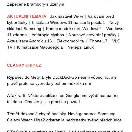
Zapečené brambory s uzeným
AKTUÁLNÍ TÉMATA
Jak nastavit Wi-Fi
|
Varování před
kyberútoky
|
Instalace Windows 11 na starší počítač
|
Nový
skládací Samsung
|
Konec modré smrti Windows?
|
Windows
11 zdarma
|
Anthropic Mythos
|
Nouzové otevírání pračky
|
Aktualizace Androidu 16
|
Elektromobilita
|
iPhone 17
|
VLC
TV
|
Klimatizace Maoudegola
|
Nejlepší Linux
ČLÁNKY CHIP.CZ
Rýpanec do Mety. Brýle DuckDuckGo neumí vůbec nic, ale
právě proto se vyprodaly během několika dní
Ajťák radí: Některé aplikace od Googlu umí vyždímat baterii
telefonu. Omezte jejich práci na pozadí
Téměř dokonalé chytré hodinky. Nová generace Samsung
Galaxy Watch Ultra2 odstranila nedostatky svého předchůdce