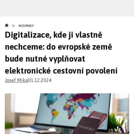
Přejít
k
hlavnímu
>
obsahu
NOVINKY
Digitalizace, kde ji vlastně
nechceme: do evropské země
bude nutné vyplňovat
elektronické cestovní povolení
Josef Mika
01.12.2024