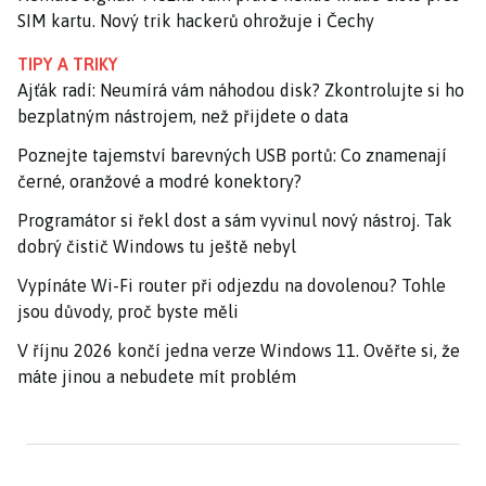
SIM kartu. Nový trik hackerů ohrožuje i Čechy
TIPY A TRIKY
Ajťák radí: Neumírá vám náhodou disk? Zkontrolujte si ho
bezplatným nástrojem, než přijdete o data
Poznejte tajemství barevných USB portů: Co znamenají
černé, oranžové a modré konektory?
Programátor si řekl dost a sám vyvinul nový nástroj. Tak
dobrý čistič Windows tu ještě nebyl
Vypínáte Wi-Fi router při odjezdu na dovolenou? Tohle
jsou důvody, proč byste měli
V říjnu 2026 končí jedna verze Windows 11. Ověřte si, že
máte jinou a nebudete mít problém