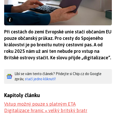
Při cestách do zemí Evropské unie stačí občanům EU
pouze občanský průkaz. Pro cesty do Spojeného
království je po brexitu nutný cestovní pas. A od
roku 2025 nám už ani ten nebude pro vstup na
Britské ostrovy stačit. Ke slovu přijde „digitalizace“.
Líbí se vám tento článek? Přidejte si Chip.cz do Google
zpráv,
stačí jedno kliknutí!
Kapitoly článku
Vstup možný pouze s platným ETA
Digitalizace hranic = velký britský bratr