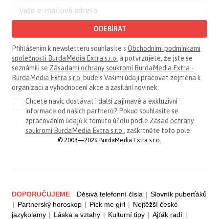
ODEBÍRAT
Přihlášením k newsletteru souhlasíte s
Obchodními podmínkami
společnosti BurdaMedia Extra s.r.o.
a potvrzujete, že jste se
seznámili se
Zásadami ochrany soukromí BurdaMedia Extra -
BurdaMedia Extra s.r.o.
bude s Vašimi údaji pracovat zejména k
organizaci a vyhodnocení akce a zasílání novinek.
Chcete navíc dostávat i další zajímavé a exkluzivní
informace od našich partnerů? Pokud souhlasíte se
zpracováním údajů k tomuto účelu podle
Zásad ochrany
soukromí BurdaMedia Extra s.r.o.
, zaškrtněte toto pole.
© 2003—2026 BurdaMedia Extra s.r.o.
DOPORUČUJEME
Děsivá telefonní čísla
|
Slovník puberťáků
|
Partnerský horoskop
|
Pick me girl
|
Nejtěžší české
jazykolamy
|
Láska a vztahy
|
Kulturní tipy
|
Ajťák radí
|