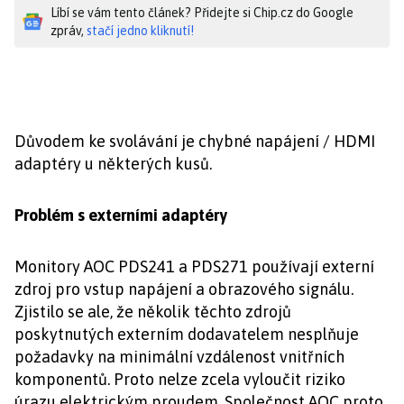
Líbí se vám tento článek? Přidejte si Chip.cz do Google
zpráv,
stačí jedno kliknutí!
Důvodem ke svolávání je chybné napájení / HDMI
adaptéry u některých kusů.
Problém s externími adaptéry
Monitory AOC PDS241 a PDS271 používají externí
zdroj pro vstup napájení a obrazového signálu.
Zjistilo se ale, že několik těchto zdrojů
poskytnutých externím dodavatelem nesplňuje
požadavky na minimální vzdálenost vnitřních
komponentů. Proto nelze zcela vyloučit riziko
úrazu elektrickým proudem. Společnost AOC proto