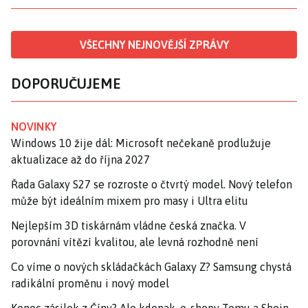
VŠECHNY NEJNOVĚJŠÍ ZPRÁVY
DOPORUČUJEME
NOVINKY
Windows 10 žije dál: Microsoft nečekaně prodlužuje
aktualizace až do října 2027
Řada Galaxy S27 se rozroste o čtvrtý model. Nový telefon
může být ideálním mixem pro masy i Ultra elitu
Nejlepším 3D tiskárnám vládne česká značka. V
porovnání vítězí kvalitou, ale levná rozhodně není
Co víme o nových skládačkách Galaxy Z? Samsung chystá
radikální proměnu i nový model
Konec zásilek z Číny? Ale kdepak, e-shopy Temu a Shein