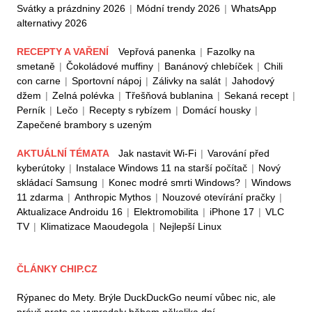
Svátky a prázdniny 2026
|
Módní trendy 2026
|
WhatsApp
alternativy 2026
RECEPTY A VAŘENÍ
Vepřová panenka
|
Fazolky na
smetaně
|
Čokoládové muffiny
|
Banánový chlebíček
|
Chili
con carne
|
Sportovní nápoj
|
Zálivky na salát
|
Jahodový
džem
|
Zelná polévka
|
Třešňová bublanina
|
Sekaná recept
|
Perník
|
Lečo
|
Recepty s rybízem
|
Domácí housky
|
Zapečené brambory s uzeným
AKTUÁLNÍ TÉMATA
Jak nastavit Wi-Fi
|
Varování před
kyberútoky
|
Instalace Windows 11 na starší počítač
|
Nový
skládací Samsung
|
Konec modré smrti Windows?
|
Windows
11 zdarma
|
Anthropic Mythos
|
Nouzové otevírání pračky
|
Aktualizace Androidu 16
|
Elektromobilita
|
iPhone 17
|
VLC
TV
|
Klimatizace Maoudegola
|
Nejlepší Linux
ČLÁNKY CHIP.CZ
Rýpanec do Mety. Brýle DuckDuckGo neumí vůbec nic, ale
právě proto se vyprodaly během několika dní