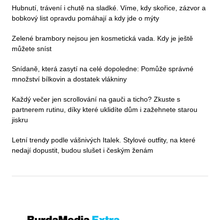
Hubnutí, trávení i chutě na sladké. Víme, kdy skořice, zázvor a
bobkový list opravdu pomáhají a kdy jde o mýty
Zelené brambory nejsou jen kosmetická vada. Kdy je ještě
můžete sníst
Snídaně, která zasytí na celé dopoledne: Pomůže správné
množství bílkovin a dostatek vlákniny
Každý večer jen scrollování na gauči a ticho? Zkuste s
partnerem rutinu, díky které uklidíte dům i zažehnete starou
jiskru
Letní trendy podle vášnivých Italek. Stylové outfity, na které
nedají dopustit, budou slušet i českým ženám