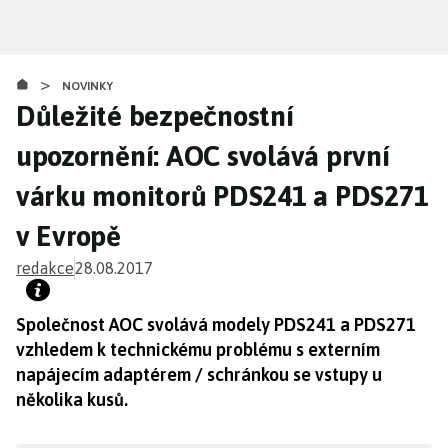
Přejít
k
hlavnímu
>
obsahu
NOVINKY
Důležité bezpečnostní
upozornění: AOC svolává první
várku monitorů PDS241 a PDS271
v Evropě
redakce
28.08.2017
Společnost AOC svolává modely PDS241 a PDS271
vzhledem k technickému problému s externím
napájecím adaptérem / schránkou se vstupy u
několika kusů.