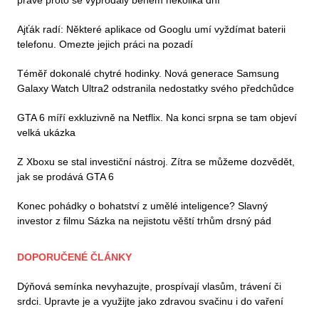
Ajťák radí: Některé aplikace od Googlu umí vyždímat baterii
telefonu. Omezte jejich práci na pozadí
Téměř dokonalé chytré hodinky. Nová generace Samsung
Galaxy Watch Ultra2 odstranila nedostatky svého předchůdce
GTA 6 míří exkluzivně na Netflix. Na konci srpna se tam objeví
velká ukázka
Z Xboxu se stal investiční nástroj. Zítra se můžeme dozvědět,
jak se prodává GTA 6
Konec pohádky o bohatství z umělé inteligence? Slavný
investor z filmu Sázka na nejistotu věští trhům drsný pád
DOPORUČENÉ ČLÁNKY
Dýňová semínka nevyhazujte, prospívají vlasům, trávení či
srdci. Upravte je a využijte jako zdravou svačinu i do vaření