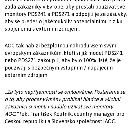
žádá zákazníky v Evropě, aby přestali používat své
monitory PDS241 a PDS271 a odpojili je ze zásuvky,
aby se předešlo jakémukoliv potenciálnímu riziku
spojenému s externím zdrojem.
AOC tak nabízí bezplatnou náhradu všem svým
evropským zákazníkům, kteří si již model PDS241
nebo PDS271 zakoupili, aby bylo 100% jisté, že je
používají s bezpečným vstupním / napájecím
externím zdrojem.
„Za tyto nepříjemnosti se omlouváme. Postaráme se
o to, aby proces výměny probíhal hladce a všichni
zákazníci si mohli i nadále užívat své monitory
AOC,“
řekl František Koutník, country manager pro
Českou republiku a Slovensko společnosti AOC.