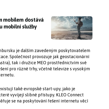
m mobilem dostává zelenou: FCC schválil Star
ým mobilem dostává
ku mobilní služby
embursku je dalším zavedeným poskytovatelem
ikace. Společnost provozuje jak geostacionární
stra), tak i družice MEO prostřednictvím své
 řešení pro různé trhy, včetně televize s vysokým
ternetu.
stují také evropské start-upy, jako je
teré vyvíjejí slibné přístupy. KLEO Connect
měřuje se na poskytování řešení internetu věcí