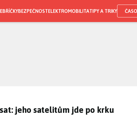
EBŘÍČKY
BEZPEČNOST
ELEKTROMOBILITA
TIPY A TRIKY
ČASO
sat: jeho satelitům jde po krku