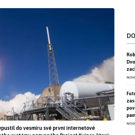
DO
Rob
Rob
Dvo
zac
NOV
Futu
Futu
zase
pov
pam
NOV
pustil do vesmíru své první internetové