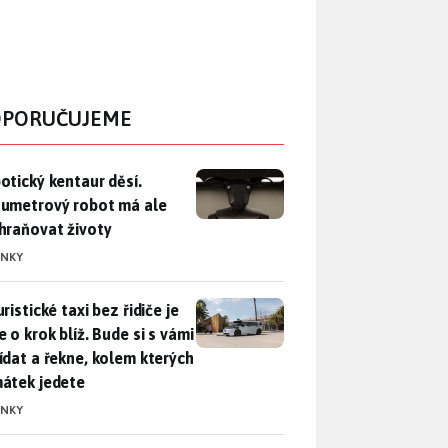
PORUČUJEME
otický kentaur děsí. Dvoumetrový robot má ale zachraňovat ži
otický kentaur děsí.
umetrový robot má ale
hraňovat životy
INKY
ristické taxi bez řidiče je zase o krok blíž. Bude si s vámi p
ristické taxi bez řidiče je
 o krok blíž. Bude si s vámi
ídat a řekne, kolem kterých
átek jedete
INKY