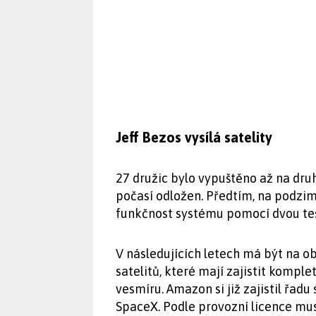
Jeff Bezos vysílá satelity
27 družic bylo vypuštěno až na dru
počasí odložen. Předtím, na podzi
funkčnost systému pomocí dvou tes
V následujících letech má být na o
satelitů, které mají zajistit komp
vesmíru. Amazon si již zajistil řadu
SpaceX. Podle provozní licence mus