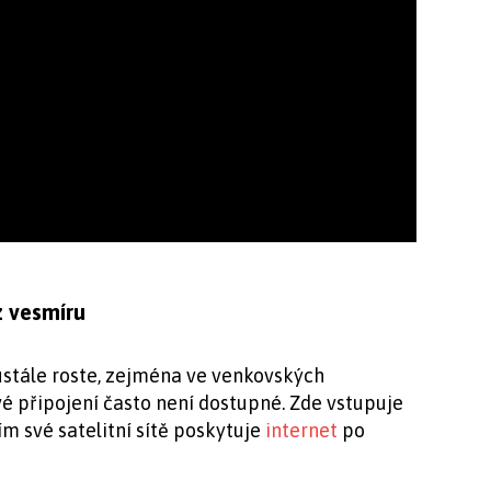
z vesmíru
stále roste, zejména ve venkovských
é připojení často není dostupné. Zde vstupuje
ím své satelitní sítě poskytuje
internet
po