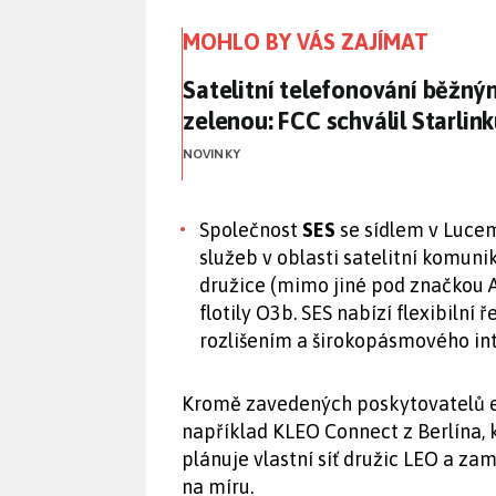
MOHLO BY VÁS ZAJÍMAT
Satelitní telefonování běžný
Satelitní telefonování běžn
zelenou: FCC schválil Starlin
NOVINKY
Společnost
SES
se sídlem v Luc
služeb v oblasti satelitní komun
družice (mimo jiné pod značkou A
flotily O3b. SES nabízí flexibilní
rozlišením a širokopásmového in
Kromě zavedených poskytovatelů exi
například KLEO Connect z Berlína, k
plánuje vlastní síť družic LEO a za
na míru.