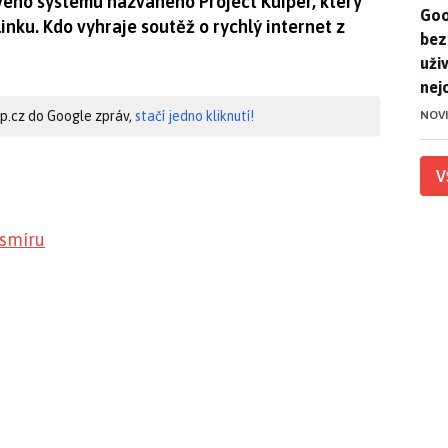
ového systému nazvaného Project Kuiper, který
Goo
Goo
nku. Kdo vyhraje soutěž o rychlý internet z
bez
uživ
nej
NOV
hip.cz do Google zpráv,
stačí jedno kliknutí!
V
esmíru