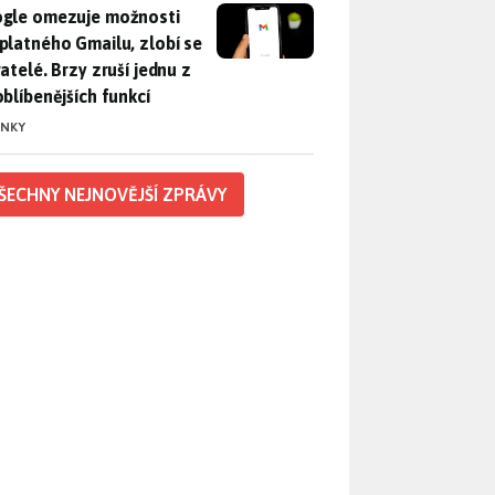
gle omezuje možnosti bezplatného Gmailu, zlobí se uživatelé. 
gle omezuje možnosti
platného Gmailu, zlobí se
atelé. Brzy zruší jednu z
oblíbenějších funkcí
INKY
ŠECHNY NEJNOVĚJŠÍ ZPRÁVY