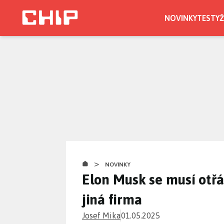
Přejít
k
NOVINKY
TESTY
Ž
hlavnímu
obsahu
>
NOVINKY
Elon Musk se musí otřá
jiná firma
Josef Mika
01.05.2025