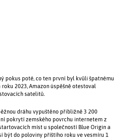
hý pokus poté, co ten první byl kvůli špatnému
m roku 2023, Amazon úspěšně otestoval
tovacích satelitů.
běžnou dráhu vypuštěno přibližně 3 200
letní pokrytí zemského povrchu internetem z
 startovacích míst u společností Blue Origin a
í být do poloviny příštího roku ve vesmíru 1