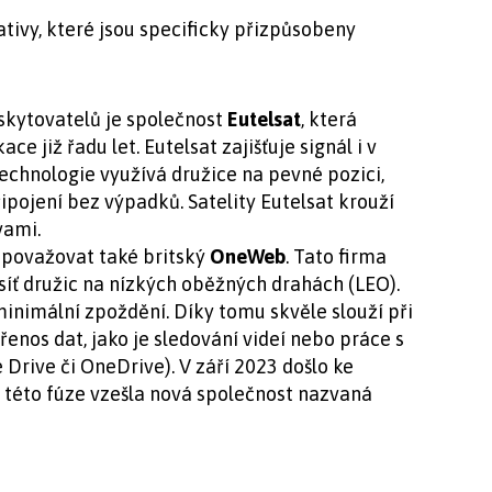
ativy, které jsou specificky přizpůsobeny
skytovatelů je společnost
Eutelsat
, která
ce již řadu let. Eutelsat zajišťuje signál i v
echnologie využívá družice na pevné pozici,
řipojení bez výpadků. Satelity Eutelsat krouží
vami.
 považovat také britský
OneWeb
. Tato firma
síť družic na nízkých oběžných drahách (LEO).
minimální zpoždění. Díky tomu skvěle slouží při
enos dat, jako je sledování videí nebo práce s
 Drive či OneDrive). V září 2023 došlo ke
 této fúze vzešla nová společnost nazvaná