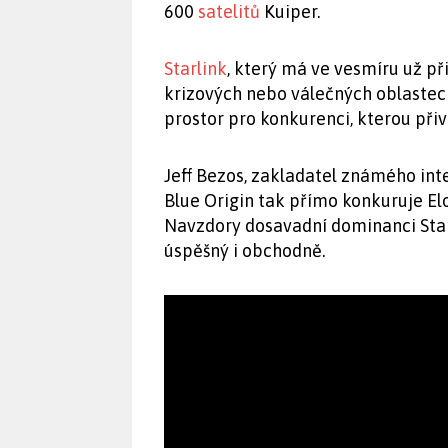
600
satelitů
Kuiper.
Starlink
, který má ve vesmíru už při
krizových nebo válečných oblastech
prostor pro konkurenci, kterou přiv
Jeff Bezos, zakladatel známého in
Blue Origin tak přímo konkuruje El
Navzdory dosavadní dominanci Sta
úspěšný i obchodně.