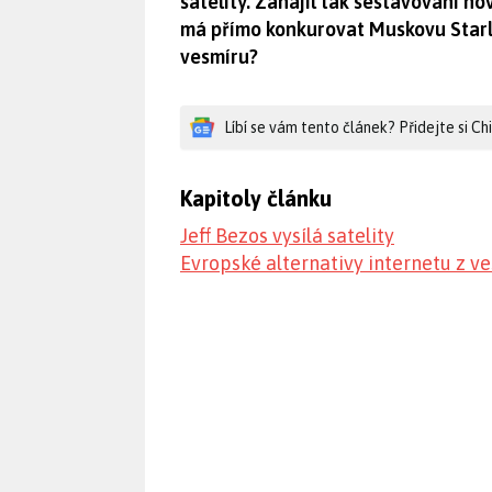
satelity. Zahájil tak sestavování n
má přímo konkurovat Muskovu Starli
vesmíru?
Líbí se vám tento článek? Přidejte si C
Kapitoly článku
Jeff Bezos vysílá satelity
Evropské alternativy internetu z v