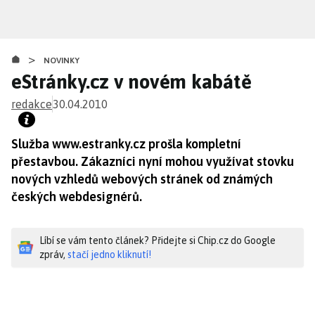
Přejít
k
hlavnímu
>
obsahu
NOVINKY
eStránky.cz v novém kabátě
redakce
30.04.2010
Služba www.estranky.cz prošla kompletní
přestavbou. Zákazníci nyní mohou využívat stovku
nových vzhledů webových stránek od známých
českých webdesignérů.
Líbí se vám tento článek? Přidejte si Chip.cz do Google
zpráv,
stačí jedno kliknutí!