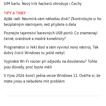
SIM kartu. Nový trik hackerů ohrožuje i Čechy
TIPY A TRIKY
Ajťák radí: Neumírá vám náhodou disk? Zkontrolujte si ho
bezplatným nástrojem, než přijdete o data
Poznejte tajemství barevných USB portů: Co znamenají
černé, oranžové a modré konektory?
Programátor si řekl dost a sám vyvinul nový nástroj. Tak
dobrý čistič Windows tu ještě nebyl
Vypínáte Wi-Fi router při odjezdu na dovolenou? Tohle
jsou důvody, proč byste měli
V říjnu 2026 končí jedna verze Windows 11. Ověřte si, že
máte jinou a nebudete mít problém