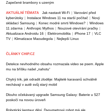
Zapečené brambory s uzeným
AKTUÁLNÍ TÉMATA
Jak nastavit Wi-Fi
|
Varování před
kyberútoky
|
Instalace Windows 11 na starší počítač
|
Nový
skládací Samsung
|
Konec modré smrti Windows?
|
Windows
11 zdarma
|
Anthropic Mythos
|
Nouzové otevírání pračky
|
Aktualizace Androidu 16
|
Elektromobilita
|
iPhone 17
|
VLC
TV
|
Klimatizace Maoudegola
|
Nejlepší Linux
ČLÁNKY CHIP.CZ
Detekce nevhodného obsahu rozmazala video se psem. Apple
mu na bříšku našel „nahotu“
Chytrý trik, jak odradit zloděje: Majitelé karavanů schválně
nechávají v autě svůj starý mobil
Dlouho očekávaný upgrade Samsung Galaxy: Baterie u S27
poskočí na novou úroveň
Robotický kentaur děsí. Dvoumetrový robot má ale