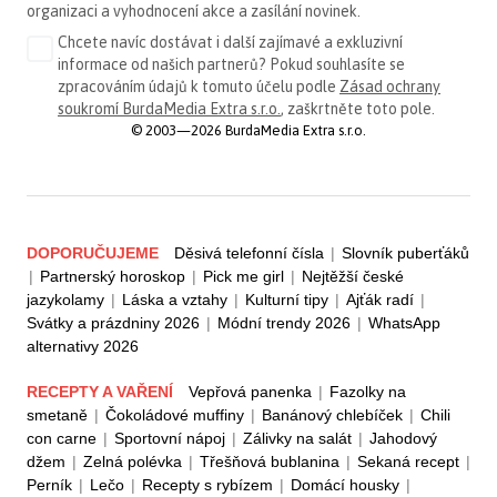
organizaci a vyhodnocení akce a zasílání novinek.
Chcete navíc dostávat i další zajímavé a exkluzivní
informace od našich partnerů? Pokud souhlasíte se
zpracováním údajů k tomuto účelu podle
Zásad ochrany
soukromí BurdaMedia Extra s.r.o.
, zaškrtněte toto pole.
© 2003—2026 BurdaMedia Extra s.r.o.
DOPORUČUJEME
Děsivá telefonní čísla
|
Slovník puberťáků
|
Partnerský horoskop
|
Pick me girl
|
Nejtěžší české
jazykolamy
|
Láska a vztahy
|
Kulturní tipy
|
Ajťák radí
|
Svátky a prázdniny 2026
|
Módní trendy 2026
|
WhatsApp
alternativy 2026
RECEPTY A VAŘENÍ
Vepřová panenka
|
Fazolky na
smetaně
|
Čokoládové muffiny
|
Banánový chlebíček
|
Chili
con carne
|
Sportovní nápoj
|
Zálivky na salát
|
Jahodový
džem
|
Zelná polévka
|
Třešňová bublanina
|
Sekaná recept
|
Perník
|
Lečo
|
Recepty s rybízem
|
Domácí housky
|