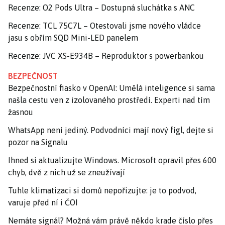
Recenze: O2 Pods Ultra – Dostupná sluchátka s ANC
Recenze: TCL 75C7L – Otestovali jsme nového vládce
jasu s obřím SQD Mini-LED panelem
Recenze: JVC XS-E934B – Reproduktor s powerbankou
BEZPEČNOST
Bezpečnostní fiasko v OpenAI: Umělá inteligence si sama
našla cestu ven z izolovaného prostředí. Experti nad tím
žasnou
WhatsApp není jediný. Podvodníci mají nový fígl, dejte si
pozor na Signalu
Ihned si aktualizujte Windows. Microsoft opravil přes 600
chyb, dvě z nich už se zneužívají
Tuhle klimatizaci si domů nepořizujte: je to podvod,
varuje před ní i ČOI
Nemáte signál? Možná vám právě někdo krade číslo přes