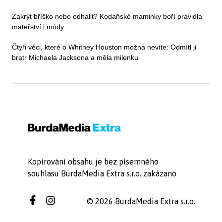
Zakrýt bříško nebo odhalit? Kodaňské maminky boří pravidla
mateřství i módy
Čtyři věci, které o Whitney Houston možná nevíte: Odmítl ji
bratr Michaela Jacksona a měla milenku
Kopírování obsahu je bez písemného
souhlasu BurdaMedia Extra s.r.o. zakázano
© 2026 BurdaMedia Extra s.r.o.