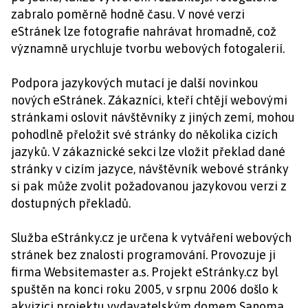
zabralo poměrně hodně času. V nové verzi
eStránek lze fotografie nahrávat hromadně, což
významně urychluje tvorbu webových fotogalerií.
Podpora jazykových mutací je další novinkou
nových eStránek. Zákazníci, kteří chtějí webovými
stránkami oslovit návštěvníky z jiných zemí, mohou
pohodlně přeložit své stránky do několika cizích
jazyků. V zákaznické sekci lze vložit překlad dané
stránky v cizím jazyce, návštěvník webové stránky
si pak může zvolit požadovanou jazykovou verzi z
dostupných překladů.
Služba eStránky.cz je určena k vytváření webových
stránek bez znalosti programování. Provozuje ji
firma Websitemaster a.s. Projekt eStránky.cz byl
spuštěn na konci roku 2005, v srpnu 2006 došlo k
akvizici projektu vydavatelským domem Sanoma