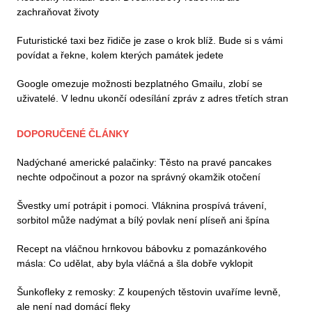
zachraňovat životy
Futuristické taxi bez řidiče je zase o krok blíž. Bude si s vámi
povídat a řekne, kolem kterých památek jedete
Google omezuje možnosti bezplatného Gmailu, zlobí se
uživatelé. V lednu ukončí odesílání zpráv z adres třetích stran
DOPORUČENÉ ČLÁNKY
Nadýchané americké palačinky: Těsto na pravé pancakes
nechte odpočinout a pozor na správný okamžik otočení
Švestky umí potrápit i pomoci. Vláknina prospívá trávení,
sorbitol může nadýmat a bílý povlak není plíseň ani špína
Recept na vláčnou hrnkovou bábovku z pomazánkového
másla: Co udělat, aby byla vláčná a šla dobře vyklopit
Šunkofleky z remosky: Z koupených těstovin uvaříme levně,
ale není nad domácí fleky