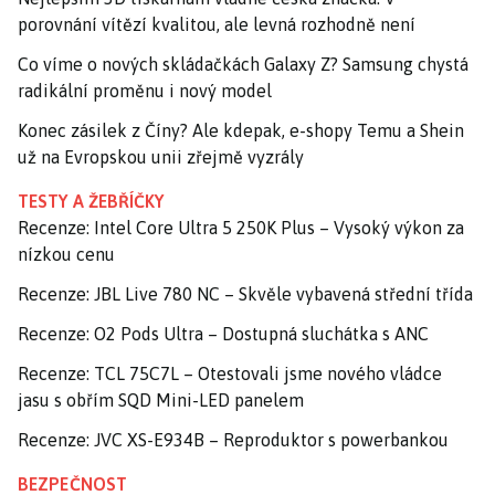
porovnání vítězí kvalitou, ale levná rozhodně není
Co víme o nových skládačkách Galaxy Z? Samsung chystá
radikální proměnu i nový model
Konec zásilek z Číny? Ale kdepak, e-shopy Temu a Shein
už na Evropskou unii zřejmě vyzrály
TESTY A ŽEBŘÍČKY
Recenze: Intel Core Ultra 5 250K Plus – Vysoký výkon za
nízkou cenu
Recenze: JBL Live 780 NC – Skvěle vybavená střední třída
Recenze: O2 Pods Ultra – Dostupná sluchátka s ANC
Recenze: TCL 75C7L – Otestovali jsme nového vládce
jasu s obřím SQD Mini-LED panelem
Recenze: JVC XS-E934B – Reproduktor s powerbankou
BEZPEČNOST