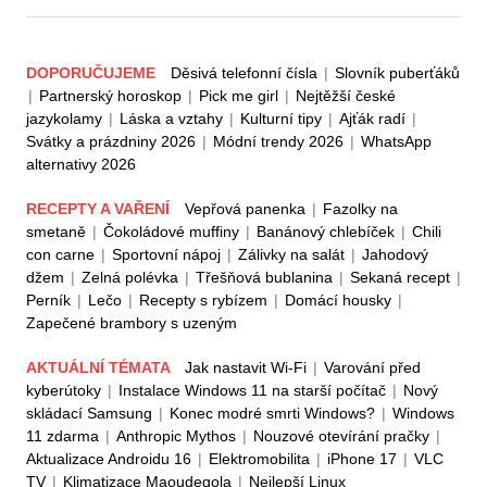
DOPORUČUJEME
Děsivá telefonní čísla
|
Slovník puberťáků
|
Partnerský horoskop
|
Pick me girl
|
Nejtěžší české
jazykolamy
|
Láska a vztahy
|
Kulturní tipy
|
Ajťák radí
|
Svátky a prázdniny 2026
|
Módní trendy 2026
|
WhatsApp
alternativy 2026
RECEPTY A VAŘENÍ
Vepřová panenka
|
Fazolky na
smetaně
|
Čokoládové muffiny
|
Banánový chlebíček
|
Chili
con carne
|
Sportovní nápoj
|
Zálivky na salát
|
Jahodový
džem
|
Zelná polévka
|
Třešňová bublanina
|
Sekaná recept
|
Perník
|
Lečo
|
Recepty s rybízem
|
Domácí housky
|
Zapečené brambory s uzeným
AKTUÁLNÍ TÉMATA
Jak nastavit Wi-Fi
|
Varování před
kyberútoky
|
Instalace Windows 11 na starší počítač
|
Nový
skládací Samsung
|
Konec modré smrti Windows?
|
Windows
11 zdarma
|
Anthropic Mythos
|
Nouzové otevírání pračky
|
Aktualizace Androidu 16
|
Elektromobilita
|
iPhone 17
|
VLC
TV
|
Klimatizace Maoudegola
|
Nejlepší Linux