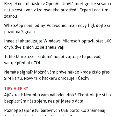
Bezpečnostní fiasko v OpenAI: Umělá inteligence si sama
našla cestu ven z izolovaného prostředí. Experti nad tím
žasnou
WhatsApp není jediný. Podvodníci mají nový fígl, dejte si
pozor na Signalu
Ihned si aktualizujte Windows. Microsoft opravil přes 600
chyb, dvě z nich už se zneužívají
Tuhle klimatizaci si domů nepořizujte: je to podvod,
varuje před ní i ČOI
Nemáte signál? Možná vám právě někdo krade číslo přes
SIM kartu. Nový trik hackerů ohrožuje i Čechy
TIPY A TRIKY
Ajťák radí: Neumírá vám náhodou disk? Zkontrolujte si ho
bezplatným nástrojem, než přijdete o data
Poznejte tajemství barevných USB portů: Co znamenají