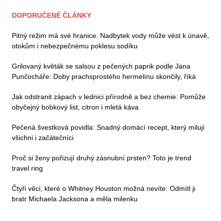
DOPORUČENÉ ČLÁNKY
Pitný režim má své hranice. Nadbytek vody může vést k únavě,
otokům i nebezpečnému poklesu sodíku
Grilovaný květák se salsou z pečených paprik podle Jana
Punčocháře: Doby prachsprostého hermelínu skončily, říká
Jak odstranit zápach v lednici přírodně a bez chemie: Pomůže
obyčejný bobkový list, citron i mletá káva
Pečená švestková povidla: Snadný domácí recept, který milují
všichni i začátečníci
Proč si ženy pořizují druhý zásnubní prsten? Toto je trend
travel ring
Čtyři věci, které o Whitney Houston možná nevíte: Odmítl ji
bratr Michaela Jacksona a měla milenku