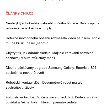
ČLÁNKY CHIP.CZ
Neobvyklý robot může nahradit nočního hlídače. Balancuje na
jednom kole a dokonce cítí plyn
Detekce nevhodného obsahu rozmazala video se psem. Apple
mu na bříšku našel „nahotu“
Chytrý trik, jak odradit zloděje: Majitelé karavanů schválně
nechávají v autě svůj starý mobil
Dlouho očekávaný upgrade Samsung Galaxy: Baterie u S27
poskočí na novou úroveň
Robotický kentaur děsí. Dvoumetrový robot má ale
zachraňovat životy
Futuristické taxi bez řidiče je zase o krok blíž. Bude si s vámi
povídat a řekne, kolem kterých památek jedete