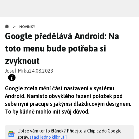
Přejít
k
hlavnímu
>
obsahu
NOVINKY
Google předělává Android: Na
toto menu bude potřeba si
zvyknout
Josef Mika
24.08.2023
Google zcela mění část nastavení v systému
Android. Namísto obvyklého řazení položek pod
sebe nyní pracuje s jakýmsi dlaždicovým designem.
To by klidně mohlo mít svůj důvod.
Líbí se vám tento článek? Přidejte si Chip.cz do Google
zpráv,
stačí jedno kliknutí!