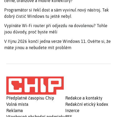
černé, oranžové a modré konektory?
Programátor si řekl dost a sám vyvinul nový nástroj. Tak
dobrý čistič Windows tu ještě nebyl
Vypínáte Wi-Fi router při odjezdu na dovolenou? Tohle
jsou důvody, proč byste měli
V říjnu 2026 končí jedna verze Windows 11. Ověřte si, že
máte jinou a nebudete mít problém
Předplatné časopisu Chip
Redakce a kontakty
Volná místa
Redakční etický kodex
Reklama
Inzerce
Všeobecné obchodní podmínky
RSS