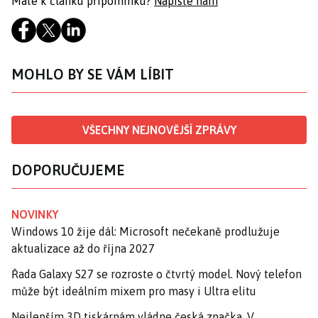
Máte k článku připomínku?
Napište nám
MOHLO BY SE VÁM LÍBIT
VŠECHNY NEJNOVĚJŠÍ ZPRÁVY
DOPORUČUJEME
NOVINKY
Windows 10 žije dál: Microsoft nečekaně prodlužuje
aktualizace až do října 2027
Řada Galaxy S27 se rozroste o čtvrtý model. Nový telefon
může být ideálním mixem pro masy i Ultra elitu
Nejlepším 3D tiskárnám vládne česká značka. V