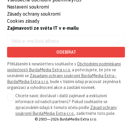
Nastavení soukromí
Zásady ochrany soukromí
Cookies zásady
Zajímavosti ze světa IT v e-mailu
ODEBÍRAT
Přihlášením k newsletteru souhlasíte s
Obchodními podmínkami
společnosti BurdaMedia Extra s.r.o.
a potvrzujete, že jste se
seznámili se
Zásadami ochrany soukromí BurdaMedia Extra -
BurdaMedia Extra s.r.o.
bude s Vašimi údaji pracovat zejména k
organizaci a vyhodnocení akce a zasílání novinek.
Chcete navíc dostávat i další zajímavé a exkluzivní
informace od našich partnerů? Pokud souhlasíte se
zpracováním údajů k tomuto účelu podle
Zásad ochrany
soukromí BurdaMedia Extra s.r.o.
, zaškrtněte toto pole.
© 2003—2026 BurdaMedia Extra s.r.o.