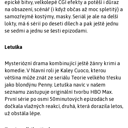
epické bitvy, velkolepé CGI efekty a potěší i důraz
na obsazení, scénář (i když občas až moc spletitý) a
samozřejmě kostýmy, masky. Seriál je ale na delší
lokty, má 6 sérií po deseti dílech a pak ještě jednu
se sedmi a jednu se šesti epizodami.
Letuška
Mysteriózní drama kombinující ještě žánry krimi a
komedie. V hlavní roli je Kaley Cuoco, kterou
většina může znát ze seriálu Teorie velkého třesku
jako blondýnu Penny. Letuška navíc v našem
seznamu zastupuje originální tvorbu HBO Max.
První série po osmi 50minutových epizodách se
dočkala vlažných reakcí, druhá, která dorazila letos,
už obstála lépe.