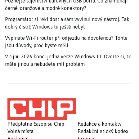
Poznejte tajemství barevných USB portů: Co znamenají
černé, oranžové a modré konektory?
Programátor si řekl dost a sám vyvinul nový nástroj. Tak
dobrý čistič Windows tu ještě nebyl
Vypínáte Wi-Fi router při odjezdu na dovolenou? Tohle
jsou důvody, proč byste měli
V říjnu 2026 končí jedna verze Windows 11. Ověřte si, že
máte jinou a nebudete mít problém
Předplatné časopisu Chip
Redakce a kontakty
Volná místa
Redakční etický kodex
Reklama
Inzerce