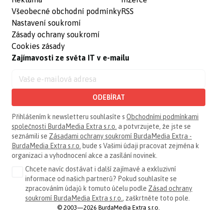
Všeobecné obchodní podmínky
RSS
Nastavení soukromí
Zásady ochrany soukromí
Cookies zásady
Zajímavosti ze světa IT v e-mailu
ODEBÍRAT
Přihlášením k newsletteru souhlasíte s
Obchodními podmínkami
společnosti BurdaMedia Extra s.r.o.
a potvrzujete, že jste se
seznámili se
Zásadami ochrany soukromí BurdaMedia Extra -
BurdaMedia Extra s.r.o.
bude s Vašimi údaji pracovat zejména k
organizaci a vyhodnocení akce a zasílání novinek.
Chcete navíc dostávat i další zajímavé a exkluzivní
informace od našich partnerů? Pokud souhlasíte se
zpracováním údajů k tomuto účelu podle
Zásad ochrany
soukromí BurdaMedia Extra s.r.o.
, zaškrtněte toto pole.
© 2003—2026 BurdaMedia Extra s.r.o.