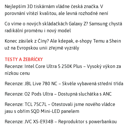
Nejlepším 3D tiskárnám vládne česká značka. V
porovnání vítězí kvalitou, ale levná rozhodně není
Co víme o nových skládačkách Galaxy Z? Samsung chystá
radikální proměnu i nový model
Konec zásilek z Číny? Ale kdepak, e-shopy Temu a Shein
už na Evropskou unii zřejmě vyzrály
TESTY A ŽEBŘÍČKY
Recenze: Intel Core Ultra 5 250K Plus – Vysoký výkon za
nízkou cenu
Recenze: JBL Live 780 NC – Skvěle vybavená střední třída
Recenze: O2 Pods Ultra – Dostupná sluchátka s ANC
Recenze: TCL 75C7L – Otestovali jsme nového vládce
jasu s obřím SQD Mini-LED panelem
Recenze: JVC XS-E934B – Reproduktor s powerbankou