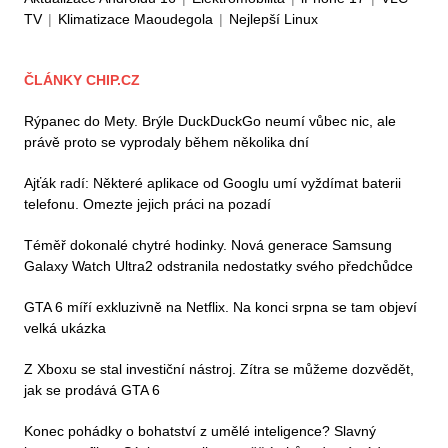
TV
|
Klimatizace Maoudegola
|
Nejlepší Linux
ČLÁNKY CHIP.CZ
Rýpanec do Mety. Brýle DuckDuckGo neumí vůbec nic, ale
právě proto se vyprodaly během několika dní
Ajťák radí: Některé aplikace od Googlu umí vyždímat baterii
telefonu. Omezte jejich práci na pozadí
Téměř dokonalé chytré hodinky. Nová generace Samsung
Galaxy Watch Ultra2 odstranila nedostatky svého předchůdce
GTA 6 míří exkluzivně na Netflix. Na konci srpna se tam objeví
velká ukázka
Z Xboxu se stal investiční nástroj. Zítra se můžeme dozvědět,
jak se prodává GTA 6
Konec pohádky o bohatství z umělé inteligence? Slavný