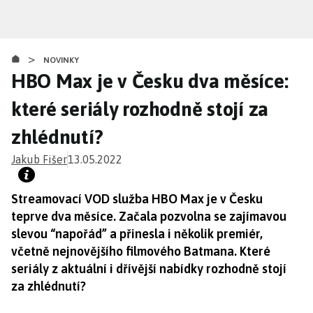
Přejít
k
hlavnímu
>
obsahu
NOVINKY
HBO Max je v Česku dva měsíce:
které seriály rozhodně stojí za
zhlédnutí?
Jakub Fišer
13.05.2022
Streamovací VOD služba HBO Max je v Česku
teprve dva měsíce. Začala pozvolna se zajímavou
slevou “napořád” a přinesla i několik premiér,
včetně nejnovějšího filmového Batmana. Které
seriály z aktuální i dřívější nabídky rozhodně stojí
za zhlédnutí?