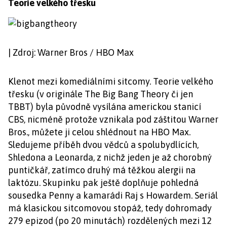
Teorie velkého třesku
| Zdroj: Warner Bros / HBO Max
Klenot mezi komediálními sitcomy. Teorie velkého
třesku (v originále The Big Bang Theory či jen
TBBT) byla původně vysílána americkou stanicí
CBS, nicméně protože vznikala pod záštitou Warner
Bros., můžete ji celou shlédnout na HBO Max.
Sledujeme příběh dvou vědců a spolubydlících,
Shledona a Leonarda, z nichž jeden je až chorobný
puntičkář, zatímco druhý má těžkou alergii na
laktózu. Skupinku pak ještě doplňuje pohledná
sousedka Penny a kamarádi Raj s Howardem. Seriál
má klasickou sitcomovou stopáž, tedy dohromady
279 epizod (po 20 minutách) rozdělených mezi 12