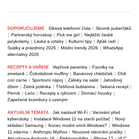
DOPORUČUJEME
Děsivá telefonní čísla
|
Slovník puberťáků
|
Partnerský horoskop
|
Pick me girl
|
Nejtěžší české
jazykolamy
|
Láska a vztahy
|
Kulturní tipy
|
Ajťák radí
|
Svátky a prázdniny 2026
|
Módní trendy 2026
|
WhatsApp
alternativy 2026
RECEPTY A VAŘENÍ
Vepřová panenka
|
Fazolky na
smetaně
|
Čokoládové muffiny
|
Banánový chlebíček
|
Chili
con carne
|
Sportovní nápoj
|
Zálivky na salát
|
Jahodový
džem
|
Zelná polévka
|
Třešňová bublanina
|
Sekaná recept
|
Perník
|
Lečo
|
Recepty s rybízem
|
Domácí housky
|
Zapečené brambory s uzeným
AKTUÁLNÍ TÉMATA
Jak nastavit Wi-Fi
|
Varování před
kyberútoky
|
Instalace Windows 11 na starší počítač
|
Nový
skládací Samsung
|
Konec modré smrti Windows?
|
Windows
11 zdarma
|
Anthropic Mythos
|
Nouzové otevírání pračky
|
Aktualizace Androidu 16
|
Elektromobilita
|
iPhone 17
|
VLC