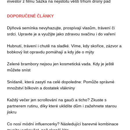
investor z filmu Sázka na nejistotu věští trhům drsný pád
DOPORUČENÉ ČLÁNKY
Dýňová semínka nevyhazujte, prospívají vlasům, trávení či
srdci. Upravte je a využijte jako zdravou svačinu i do vaření
Hubnutí, trávení i chutě na sladké. Víme, kdy skořice, zázvor a
bobkový list opravdu pomáhají a kdy jde o mýty
Zelené brambory nejsou jen kosmetická vada. Kdy je ještě
můžete sníst
Snídaně, která zasytí na celé dopoledne: Pomůže správné
množství bílkovin a dostatek vlákniny
Každý večer jen scrollování na gauči a ticho? Zkuste s
partnerem rutinu, díky které uklidíte dům i zažehnete starou
jiskru
Co nosí módní influencerky? Následující barevné kombinace
musíte vyzkoušet, než skončí léto