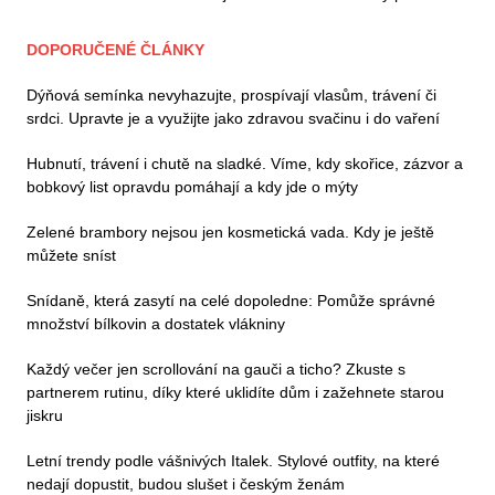
DOPORUČENÉ ČLÁNKY
Dýňová semínka nevyhazujte, prospívají vlasům, trávení či
srdci. Upravte je a využijte jako zdravou svačinu i do vaření
Hubnutí, trávení i chutě na sladké. Víme, kdy skořice, zázvor a
bobkový list opravdu pomáhají a kdy jde o mýty
Zelené brambory nejsou jen kosmetická vada. Kdy je ještě
můžete sníst
Snídaně, která zasytí na celé dopoledne: Pomůže správné
množství bílkovin a dostatek vlákniny
Každý večer jen scrollování na gauči a ticho? Zkuste s
partnerem rutinu, díky které uklidíte dům i zažehnete starou
jiskru
Letní trendy podle vášnivých Italek. Stylové outfity, na které
nedají dopustit, budou slušet i českým ženám