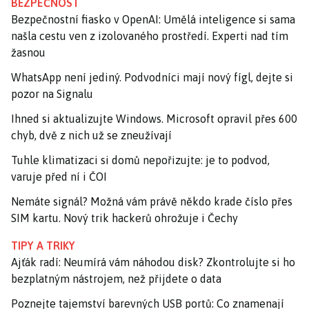
BEZPEČNOST
Bezpečnostní fiasko v OpenAI: Umělá inteligence si sama
našla cestu ven z izolovaného prostředí. Experti nad tím
žasnou
WhatsApp není jediný. Podvodníci mají nový fígl, dejte si
pozor na Signalu
Ihned si aktualizujte Windows. Microsoft opravil přes 600
chyb, dvě z nich už se zneužívají
Tuhle klimatizaci si domů nepořizujte: je to podvod,
varuje před ní i ČOI
Nemáte signál? Možná vám právě někdo krade číslo přes
SIM kartu. Nový trik hackerů ohrožuje i Čechy
TIPY A TRIKY
Ajťák radí: Neumírá vám náhodou disk? Zkontrolujte si ho
bezplatným nástrojem, než přijdete o data
Poznejte tajemství barevných USB portů: Co znamenají