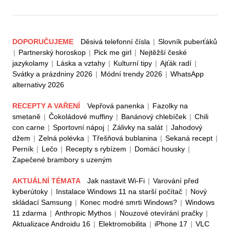
DOPORUČUJEME
Děsivá telefonní čísla
|
Slovník puberťáků
|
Partnerský horoskop
|
Pick me girl
|
Nejtěžší české
jazykolamy
|
Láska a vztahy
|
Kulturní tipy
|
Ajťák radí
|
Svátky a prázdniny 2026
|
Módní trendy 2026
|
WhatsApp
alternativy 2026
RECEPTY A VAŘENÍ
Vepřová panenka
|
Fazolky na
smetaně
|
Čokoládové muffiny
|
Banánový chlebíček
|
Chili
con carne
|
Sportovní nápoj
|
Zálivky na salát
|
Jahodový
džem
|
Zelná polévka
|
Třešňová bublanina
|
Sekaná recept
|
Perník
|
Lečo
|
Recepty s rybízem
|
Domácí housky
|
Zapečené brambory s uzeným
AKTUÁLNÍ TÉMATA
Jak nastavit Wi-Fi
|
Varování před
kyberútoky
|
Instalace Windows 11 na starší počítač
|
Nový
skládací Samsung
|
Konec modré smrti Windows?
|
Windows
11 zdarma
|
Anthropic Mythos
|
Nouzové otevírání pračky
|
Aktualizace Androidu 16
|
Elektromobilita
|
iPhone 17
|
VLC