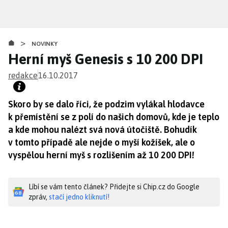
Přejít
k
hlavnímu
>
obsahu
NOVINKY
Herní myš Genesis s 10 200 DPI
redakce
16.10.2017
Skoro by se dalo říci, že podzim vylákal hlodavce
k přemístění se z polí do našich domovů, kde je teplo
a kde mohou nalézt svá nová útočiště. Bohudík
v tomto případě ale nejde o myší kožíšek, ale o
vyspělou herní myš s rozlišením až 10 200 DPI!
Líbí se vám tento článek? Přidejte si Chip.cz do Google
zpráv,
stačí jedno kliknutí!