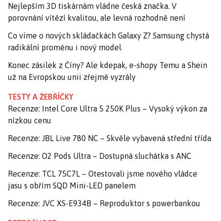
Nejlepším 3D tiskárnám vládne česká značka. V
porovnání vítězí kvalitou, ale levná rozhodně není
Co víme o nových skládačkách Galaxy Z? Samsung chystá
radikální proměnu i nový model
Konec zásilek z Číny? Ale kdepak, e-shopy Temu a Shein
už na Evropskou unii zřejmě vyzrály
TESTY A ŽEBŘÍČKY
Recenze: Intel Core Ultra 5 250K Plus – Vysoký výkon za
nízkou cenu
Recenze: JBL Live 780 NC – Skvěle vybavená střední třída
Recenze: O2 Pods Ultra – Dostupná sluchátka s ANC
Recenze: TCL 75C7L – Otestovali jsme nového vládce
jasu s obřím SQD Mini-LED panelem
Recenze: JVC XS-E934B – Reproduktor s powerbankou