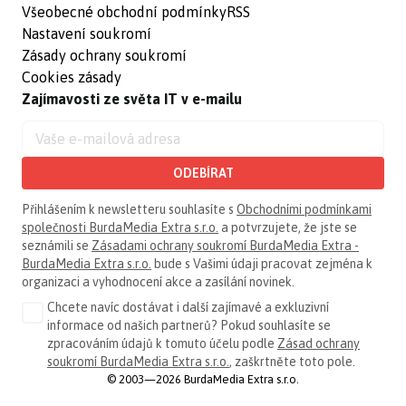
Všeobecné obchodní podmínky
RSS
Nastavení soukromí
Zásady ochrany soukromí
Cookies zásady
Zajímavosti ze světa IT v e-mailu
ODEBÍRAT
Přihlášením k newsletteru souhlasíte s
Obchodními podmínkami
společnosti BurdaMedia Extra s.r.o.
a potvrzujete, že jste se
seznámili se
Zásadami ochrany soukromí BurdaMedia Extra -
BurdaMedia Extra s.r.o.
bude s Vašimi údaji pracovat zejména k
organizaci a vyhodnocení akce a zasílání novinek.
Chcete navíc dostávat i další zajímavé a exkluzivní
informace od našich partnerů? Pokud souhlasíte se
zpracováním údajů k tomuto účelu podle
Zásad ochrany
soukromí BurdaMedia Extra s.r.o.
, zaškrtněte toto pole.
© 2003—2026 BurdaMedia Extra s.r.o.