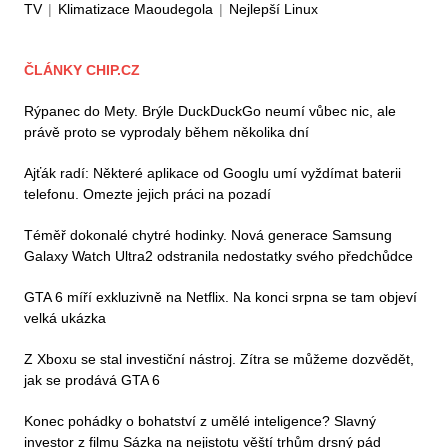
TV
|
Klimatizace Maoudegola
|
Nejlepší Linux
ČLÁNKY CHIP.CZ
Rýpanec do Mety. Brýle DuckDuckGo neumí vůbec nic, ale
právě proto se vyprodaly během několika dní
Ajťák radí: Některé aplikace od Googlu umí vyždímat baterii
telefonu. Omezte jejich práci na pozadí
Téměř dokonalé chytré hodinky. Nová generace Samsung
Galaxy Watch Ultra2 odstranila nedostatky svého předchůdce
GTA 6 míří exkluzivně na Netflix. Na konci srpna se tam objeví
velká ukázka
Z Xboxu se stal investiční nástroj. Zítra se můžeme dozvědět,
jak se prodává GTA 6
Konec pohádky o bohatství z umělé inteligence? Slavný
investor z filmu Sázka na nejistotu věští trhům drsný pád