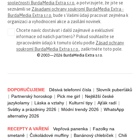
společnosti BurdaMedia Extra s.r.o.
a potvrzujete, že jste se
seznámili se
Zásadami ochrany soukromí BurdaMedia Extra -
BurdaMedia Extra s.r.o.
bude s Vašimi údaji pracovat zejména k
organizaci a vyhodnocení akce a zasílání novinek.
Chcete navíc dostávat i další zajímavé a exkluzivní
informace od našich partnerů? Pokud souhlasíte se
zpracováním údajů k tomuto účelu podle
Zásad ochrany
soukromí BurdaMedia Extra s.r.o.
, zaškrtněte toto pole.
© 2003—2026 BurdaMedia Extra s.r.o.
DOPORUČUJEME
Děsivá telefonní čísla
|
Slovník puberťáků
|
Partnerský horoskop
|
Pick me girl
|
Nejtěžší české
jazykolamy
|
Láska a vztahy
|
Kulturní tipy
|
Ajťák radí
|
Svátky a prázdniny 2026
|
Módní trendy 2026
|
WhatsApp
alternativy 2026
RECEPTY A VAŘENÍ
Vepřová panenka
|
Fazolky na
smetaně
|
Čokoládové muffiny
|
Banánový chlebíček
|
Chili