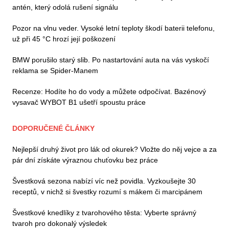
antén, který odolá rušení signálu
Pozor na vlnu veder. Vysoké letní teploty škodí baterii telefonu,
už při 45 °C hrozí její poškození
BMW porušilo starý slib. Po nastartování auta na vás vyskočí
reklama se Spider-Manem
Recenze: Hodíte ho do vody a můžete odpočívat. Bazénový
vysavač WYBOT B1 ušetří spoustu práce
DOPORUČENÉ ČLÁNKY
Nejlepší druhý život pro lák od okurek? Vložte do něj vejce a za
pár dní získáte výraznou chuťovku bez práce
Švestková sezona nabízí víc než povidla. Vyzkoušejte 30
receptů, v nichž si švestky rozumí s mákem či marcipánem
Švestkové knedlíky z tvarohového těsta: Vyberte správný
tvaroh pro dokonalý výsledek