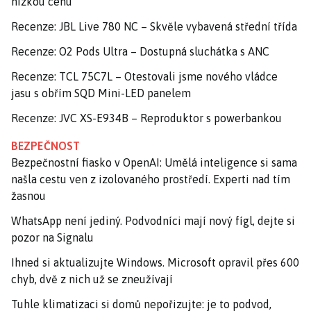
nízkou cenu
Recenze: JBL Live 780 NC – Skvěle vybavená střední třída
Recenze: O2 Pods Ultra – Dostupná sluchátka s ANC
Recenze: TCL 75C7L – Otestovali jsme nového vládce
jasu s obřím SQD Mini-LED panelem
Recenze: JVC XS-E934B – Reproduktor s powerbankou
BEZPEČNOST
Bezpečnostní fiasko v OpenAI: Umělá inteligence si sama
našla cestu ven z izolovaného prostředí. Experti nad tím
žasnou
WhatsApp není jediný. Podvodníci mají nový fígl, dejte si
pozor na Signalu
Ihned si aktualizujte Windows. Microsoft opravil přes 600
chyb, dvě z nich už se zneužívají
Tuhle klimatizaci si domů nepořizujte: je to podvod,