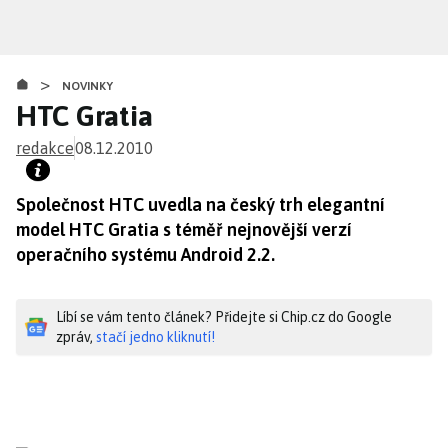
Přejít
k
hlavnímu
>
obsahu
NOVINKY
HTC Gratia
redakce
08.12.2010
Společnost HTC uvedla na český trh elegantní
model HTC Gratia s téměř nejnovější verzí
operačního systému Android 2.2.
Líbí se vám tento článek? Přidejte si Chip.cz do Google
zpráv,
stačí jedno kliknutí!