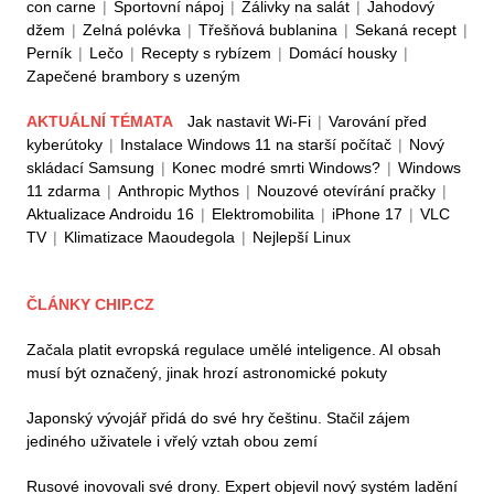
con carne
|
Sportovní nápoj
|
Zálivky na salát
|
Jahodový
džem
|
Zelná polévka
|
Třešňová bublanina
|
Sekaná recept
|
Perník
|
Lečo
|
Recepty s rybízem
|
Domácí housky
|
Zapečené brambory s uzeným
AKTUÁLNÍ TÉMATA
Jak nastavit Wi-Fi
|
Varování před
kyberútoky
|
Instalace Windows 11 na starší počítač
|
Nový
skládací Samsung
|
Konec modré smrti Windows?
|
Windows
11 zdarma
|
Anthropic Mythos
|
Nouzové otevírání pračky
|
Aktualizace Androidu 16
|
Elektromobilita
|
iPhone 17
|
VLC
TV
|
Klimatizace Maoudegola
|
Nejlepší Linux
ČLÁNKY CHIP.CZ
Začala platit evropská regulace umělé inteligence. AI obsah
musí být označený, jinak hrozí astronomické pokuty
Japonský vývojář přidá do své hry češtinu. Stačil zájem
jediného uživatele i vřelý vztah obou zemí
Rusové inovovali své drony. Expert objevil nový systém ladění