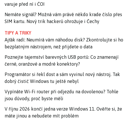
varuje před ní i ČOI
Nemáte signál? Možná vám právě někdo krade číslo přes
SIM kartu. Nový trik hackerů ohrožuje i Čechy
TIPY A TRIKY
Ajťák radí: Neumírá vám náhodou disk? Zkontrolujte si ho
bezplatným nástrojem, než přijdete o data
Poznejte tajemství barevných USB portů: Co znamenají
černé, oranžové a modré konektory?
Programátor si řekl dost a sám vyvinul nový nástroj. Tak
dobrý čistič Windows tu ještě nebyl
Vypínáte Wi-Fi router při odjezdu na dovolenou? Tohle
jsou důvody, proč byste měli
V říjnu 2026 končí jedna verze Windows 11. Ověřte si, že
máte jinou a nebudete mít problém