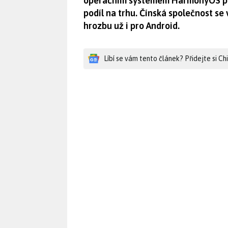
operačním systémem HarmonyOS pozo
podíl na trhu. Čínská společnost s
hrozbu už i pro Android.
Líbí se vám tento článek? Přidejte si C