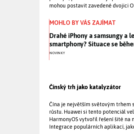
mohou postavit zavedené dvojici O
MOHLO BY VÁS ZAJÍMAT
Drahé iPhony a samsungy a l
Drahé iPhony a samsungy a le
smartphony? Situace se běhe
NOVINKY
Čínský trh jako katalyzátor
Čína je největším světovým trhem s
růstu. Huawei si tento potenciál v
HarmonyOS vytvořil řešení šité na 
Integrace populárních aplikací, jak