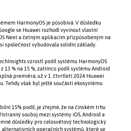
ystémem HarmonyOS je působivá. V důsledku
Google se Huawei rozhodl vyvinout vlastní
OS Next a četným aplikacím přizpůsobeným na
si společnost vybudovala solidní základy.
TechInsights vzrostl podíl systému HarmonyOS
4 z 13 % na 15 %, zatímco podíl systému Android
 úplná premiéra; už v 1. čtvrtletí 2024 Huawei
hu. Tehdy však byl ještě součástí ekosystému
bilní 15% podíl, je zřejmé, že na čínském trhu
ístranný souboj mezi systémy iOS, Android a
né důsledky pro celosvětový technologický
 alternativních operačních systémů, které se