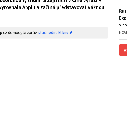
ruhodný triumf a zajistil si v Číně výrazný
e vyrovnala Applu a začíná představovat vážnou
Ruso
Rus
Exp
se 
hip.cz do Google zpráv,
stačí jedno kliknutí!
NOV
V