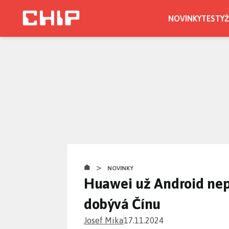
Přejít
k
NOVINKY
TESTY
Ž
hlavnímu
obsahu
>
NOVINKY
Huawei už Android ne
dobývá Čínu
Josef Mika
17.11.2024