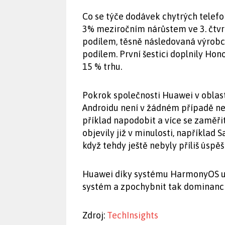
Co se týče dodávek chytrých telefo
3% meziročním nárůstem ve 3. čtvrt
podílem, těsně následovaná výrobc
podílem. První šestici doplnily Ho
15 % trhu.
Pokrok společnosti Huawei v oblas
Androidu není v žádném případě neo
příklad napodobit a více se zaměři
objevily již v minulosti, napříkla
když tehdy ještě nebyly příliš úspěš
Huawei díky systému HarmonyOS uká
systém a zpochybnit tak dominanci
Zdroj:
TechInsights