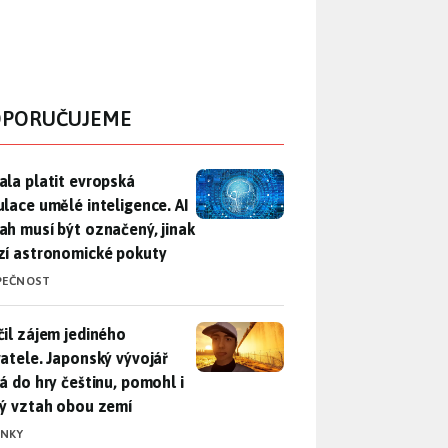
PORUČUJEME
ala platit evropská regulace umělé inteligence. AI obsah musí
ala platit evropská
ulace umělé inteligence. AI
ah musí být označený, jinak
zí astronomické pokuty
PEČNOST
il zájem jediného uživatele. Japonský vývojář přidá do hry češ
čil zájem jediného
vatele. Japonský vývojář
dá do hry češtinu, pomohl i
lý vztah obou zemí
INKY