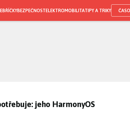
EBŘÍČKY
BEZPEČNOST
ELEKTROMOBILITA
TIPY A TRIKY
ČASO
potřebuje: jeho HarmonyOS