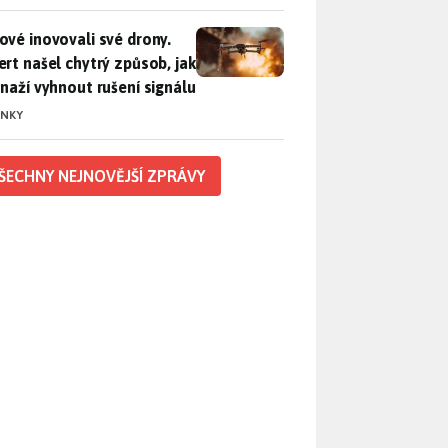
vé inovovali své drony. Expert našel chytrý způsob, jak se sna
ové inovovali své drony.
ert našel chytrý způsob, jak
snaží vyhnout rušení signálu
INKY
ŠECHNY NEJNOVĚJŠÍ ZPRÁVY