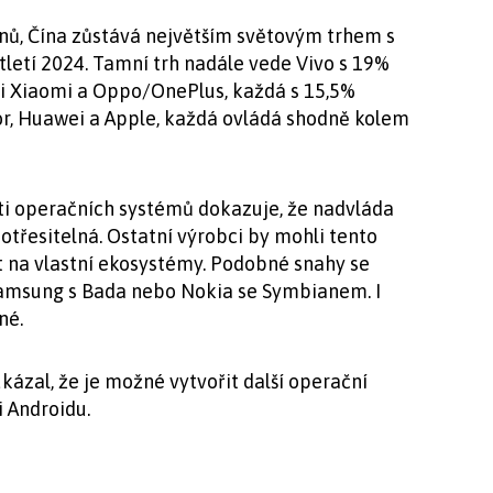
nů, Čína zůstává největším světovým trhem s
letí 2024. Tamní trh nadále vede Vivo s 19%
i Xiaomi a Oppo/OnePlus, každá s 15,5%
nor, Huawei a Apple, každá ovládá shodně kolem
ti operačních systémů dokazuje, že nadvláda
třesitelná. Ostatní výrobci by mohli tento
t na vlastní ekosystémy. Podobné snahy se
d Samsung s Bada nebo Nokia se Symbianem. I
né.
zal, že je možné vytvořit další operační
 Androidu.