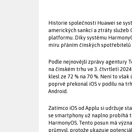
Historie společnosti Huawei se s
amerických sankcí a ztráty služeb 
platformu. Díky systému Harmony
míru přáním čínských spotřebitelů 
Podle nejnovější zprávy agentury 
na čínském trhu ve 3. čtvrtletí 202
klesl ze 72 % na 70 %. Není to však
poprvé překonal iOS v podílu na tr
Android.
Zatímco iOS od Applu si udržuje sta
se smartphony už naplno probíhá tř
HarmonyOS. Tento posun má význam
průmysl, protože ukazuje potenciál