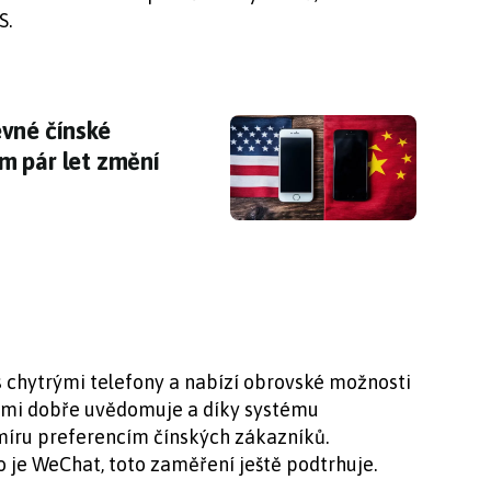
S.
evné čínské smartphony? Situace se během pá
vné čínské
m pár let změní
 chytrými telefony a nabízí obrovské možnosti
elmi dobře uvědomuje a díky systému
míru preferencím čínských zákazníků.
o je WeChat, toto zaměření ještě podtrhuje.