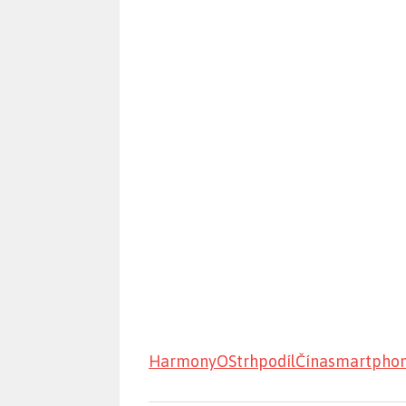
HarmonyOS
trh
podíl
Čína
smartpho