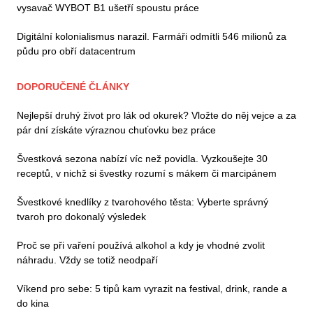
vysavač WYBOT B1 ušetří spoustu práce
Digitální kolonialismus narazil. Farmáři odmítli 546 milionů za
půdu pro obří datacentrum
DOPORUČENÉ ČLÁNKY
Nejlepší druhý život pro lák od okurek? Vložte do něj vejce a za
pár dní získáte výraznou chuťovku bez práce
Švestková sezona nabízí víc než povidla. Vyzkoušejte 30
receptů, v nichž si švestky rozumí s mákem či marcipánem
Švestkové knedlíky z tvarohového těsta: Vyberte správný
tvaroh pro dokonalý výsledek
Proč se při vaření používá alkohol a kdy je vhodné zvolit
náhradu. Vždy se totiž neodpaří
Víkend pro sebe: 5 tipů kam vyrazit na festival, drink, rande a
do kina