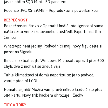
jasu s obřím SQD Mini-LED panelem
Recenze: JVC XS-E934B – Reproduktor s powerbankou
BEZPEČNOST
Bezpečnostní fiasko v OpenAI: Umělá inteligence si sama
našla cestu ven z izolovaného prostředí. Experti nad tím
žasnou
WhatsApp není jediný. Podvodníci mají nový fígl, dejte si
pozor na Signalu
Ihned si aktualizujte Windows. Microsoft opravil přes 600
chyb, dvě z nich už se zneužívají
Tuhle klimatizaci si domů nepořizujte: je to podvod,
varuje před ní i ČOI
Nemáte signál? Možná vám právě někdo krade číslo přes
SIM kartu. Nový trik hackerů ohrožuje i Čechy
TIPY A TRIKY