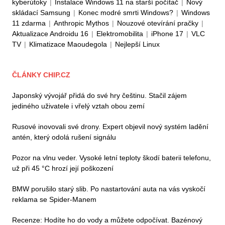
kyberútoky
|
Instalace Windows 11 na starší počítač
|
Nový
skládací Samsung
|
Konec modré smrti Windows?
|
Windows
11 zdarma
|
Anthropic Mythos
|
Nouzové otevírání pračky
|
Aktualizace Androidu 16
|
Elektromobilita
|
iPhone 17
|
VLC
TV
|
Klimatizace Maoudegola
|
Nejlepší Linux
ČLÁNKY CHIP.CZ
Japonský vývojář přidá do své hry češtinu. Stačil zájem
jediného uživatele i vřelý vztah obou zemí
Rusové inovovali své drony. Expert objevil nový systém ladění
antén, který odolá rušení signálu
Pozor na vlnu veder. Vysoké letní teploty škodí baterii telefonu,
už při 45 °C hrozí její poškození
BMW porušilo starý slib. Po nastartování auta na vás vyskočí
reklama se Spider-Manem
Recenze: Hodíte ho do vody a můžete odpočívat. Bazénový