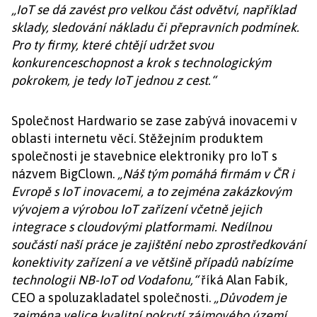
„IoT se dá zavést pro velkou část odvětví, například
sklady, sledování nákladu či přepravních podmínek.
Pro ty firmy, které chtějí udržet svou
konkurenceschopnost a krok s technologickým
pokrokem, je tedy IoT jednou z cest.“
Společnost Hardwario se zase zabývá inovacemi v
oblasti internetu věcí. Stěžejním produktem
společnosti je stavebnice elektroniky pro IoT s
názvem BigClown.
„Náš tým pomáhá firmám v ČR i
Evropě s IoT inovacemi, a to zejména zakázkovým
vývojem a výrobou IoT zařízení včetně jejich
integrace s cloudovými platformami. Nedílnou
součástí naší práce je zajištění nebo zprostředkování
konektivity zařízení a ve většině případů nabízíme
technologii NB-IoT od Vodafonu,“
říká Alan Fabík,
CEO a spoluzakladatel společnosti.
„Důvodem je
zejména velice kvalitní pokrytí zájmového území