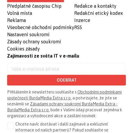
Předplatné časopisu Chip
Redakce a kontakty
Volná místa
Redakční etický kodex
Reklama
Inzerce
Všeobecné obchodní podmínky
RSS
Nastavení soukromí
Zásady ochrany soukromí
Cookies zásady
Zajímavosti ze světa IT v e-mailu
ODEBÍRAT
Přihlášením k newsletteru souhlasíte s
Obchodními podmínkami
společnosti BurdaMedia Extra s.r.o.
a potvrzujete, že jste se
seznámili se
Zásadami ochrany soukromí BurdaMedia Extra -
BurdaMedia Extra s.r.o.
bude s Vašimi údaji pracovat zejména k
organizaci a vyhodnocení akce a zasílání novinek.
Chcete navíc dostávat i další zajímavé a exkluzivní
informace od našich partnerů? Pokud souhlasíte se