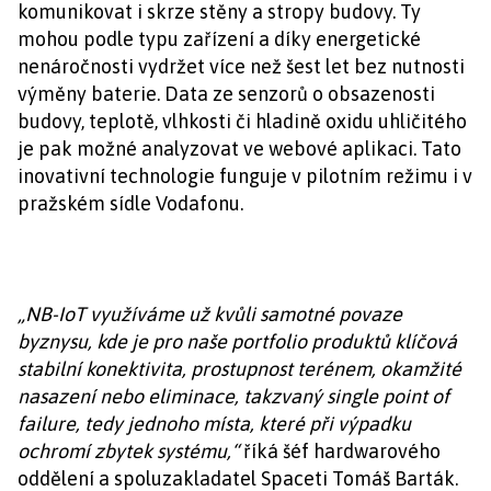
komunikovat i skrze stěny a stropy budovy. Ty
mohou podle typu zařízení a díky energetické
nenáročnosti vydržet více než šest let bez nutnosti
výměny baterie. Data ze senzorů o obsazenosti
budovy, teplotě, vlhkosti či hladině oxidu uhličitého
je pak možné analyzovat ve webové aplikaci. Tato
inovativní technologie funguje v pilotním režimu i v
pražském sídle Vodafonu.
„NB-IoT využíváme už kvůli samotné povaze
byznysu, kde je pro naše portfolio produktů klíčová
stabilní konektivita, prostupnost terénem, okamžité
nasazení nebo eliminace, takzvaný single point of
failure, tedy jednoho místa, které při výpadku
ochromí zbytek systému,“
říká šéf hardwarového
oddělení a spoluzakladatel Spaceti Tomáš Barták.