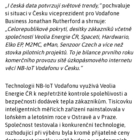
„I česká data potvrzují světové trendy,“
pochvaluje
si situaci v Česku viceprezident pro Vodafone
Business Jonathan Rutherford a shrnuje:
„Celorepublikové pokrytí, desítky zákazníků včetně
společností Veolia Energie ČR, Spaceti, Hardwario,
Elko EP, M2MC, eMan, Senzoor Czech a více než
stovka pilotních projektů. To je bilance prvního roku
komerčního provozu sítě úzkopásmového internetu
věcí NB-IoT Vodafonu v Česku.“
Technologii NB-IoT Vodafonu využívá Veolia
Energie ČR k nepřetržité kontrole spolehlivosti a
bezpečnosti dodávek tepla zákazníkům. Tisícovku
inteligentních měřících zařízení nainstalovala v
loňském a letošním roce v Ostravě a v Praze.
Společnost testovala i konkurenční technologie,
rozhodující při výběru byla kromě přijatelné ceny