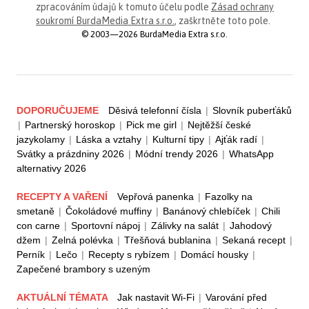
zpracováním údajů k tomuto účelu podle
Zásad ochrany
soukromí BurdaMedia Extra s.r.o.
, zaškrtněte toto pole.
© 2003—2026 BurdaMedia Extra s.r.o.
DOPORUČUJEME
Děsivá telefonní čísla
|
Slovník puberťáků
|
Partnerský horoskop
|
Pick me girl
|
Nejtěžší české
jazykolamy
|
Láska a vztahy
|
Kulturní tipy
|
Ajťák radí
|
Svátky a prázdniny 2026
|
Módní trendy 2026
|
WhatsApp
alternativy 2026
RECEPTY A VAŘENÍ
Vepřová panenka
|
Fazolky na
smetaně
|
Čokoládové muffiny
|
Banánový chlebíček
|
Chili
con carne
|
Sportovní nápoj
|
Zálivky na salát
|
Jahodový
džem
|
Zelná polévka
|
Třešňová bublanina
|
Sekaná recept
|
Perník
|
Lečo
|
Recepty s rybízem
|
Domácí housky
|
Zapečené brambory s uzeným
AKTUÁLNÍ TÉMATA
Jak nastavit Wi-Fi
|
Varování před