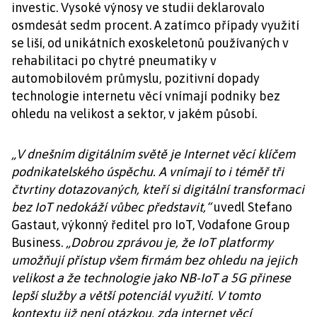
investic. Vysoké výnosy ve studii deklarovalo
osmdesát sedm procent. A zatímco případy využití
se liší, od unikátních exoskeletonů používaných v
rehabilitaci po chytré pneumatiky v
automobilovém průmyslu, pozitivní dopady
technologie internetu věcí vnímají podniky bez
ohledu na velikost a sektor, v jakém působí.
„V dnešním digitálním světě je Internet věcí klíčem
podnikatelského úspěchu. A vnímají to i téměř tři
čtvrtiny dotazovaných, kteří si digitální transformaci
bez IoT nedokáží vůbec představit,“
uvedl Stefano
Gastaut, výkonný ředitel pro IoT, Vodafone Group
Business.
„Dobrou zprávou je, že IoT platformy
umožňují přístup všem firmám bez ohledu na jejich
velikost a že technologie jako NB-IoT a 5G přinese
lepší služby a větší potenciál využití. V tomto
kontextu již není otázkou, zda internet věcí