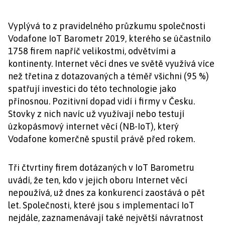
Vyplývá to z pravidelného průzkumu společnosti
Vodafone IoT Barometr 2019, kterého se účastnilo
1758 firem napříč velikostmi, odvětvími a
kontinenty. Internet věcí dnes ve světě využívá více
než třetina z dotazovaných a téměř všichni (95 %)
spatřují investici do této technologie jako
přínosnou. Pozitivní dopad vidí i firmy v Česku.
Stovky z nich navíc už využívají nebo testují
úzkopásmový internet věcí (NB-IoT), který
Vodafone komerčně spustil právě před rokem.
Tři čtvrtiny firem dotázaných v IoT Barometru
uvádí, že ten, kdo v jejich oboru Internet věcí
nepoužívá, už dnes za konkurencí zaostává o pět
let. Společnosti, které jsou s implementací IoT
nejdále, zaznamenávají také největší návratnost