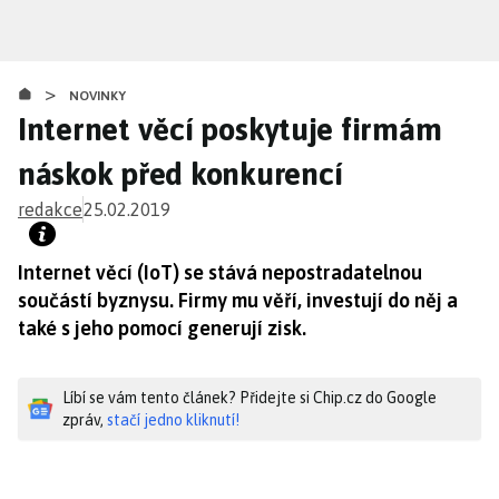
Přejít
k
hlavnímu
>
obsahu
NOVINKY
Internet věcí poskytuje firmám
náskok před konkurencí
redakce
25.02.2019
Internet věcí (IoT) se stává nepostradatelnou
součástí byznysu. Firmy mu věří, investují do něj a
také s jeho pomocí generují zisk.
Líbí se vám tento článek? Přidejte si Chip.cz do Google
zpráv,
stačí jedno kliknutí!