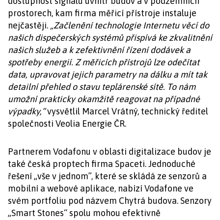
dostupnost signálu uvnitř budov a v podzemních
prostorech, kam firma měřicí přístroje instaluje
nejčastěji.
„Začlenění technologie Internetu věcí do
našich dispečerských systémů přispívá ke zkvalitnění
našich služeb a k zefektivnění řízení dodávek a
spotřeby energií. Z měřicích přístrojů lze odečítat
data, upravovat jejich parametry na dálku a mít tak
detailní přehled o stavu teplárenské sítě. To nám
umožní prakticky okamžitě reagovat na případné
výpadky,“
vysvětlil Marcel Vrátný, technický ředitel
společnosti Veolia Energie ČR.
Partnerem Vodafonu v oblasti digitalizace budov je
také česká proptech firma Spaceti. Jednoduché
řešení „vše v jednom”, které se skládá ze senzorů a
mobilní a webové aplikace, nabízí Vodafone ve
svém portfoliu pod názvem Chytrá budova. Senzory
„Smart Stones“ spolu mohou efektivně