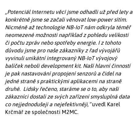
„Potenciál Internetu věcí jsme odhadli už před lety a
konkrétně jsme se začali věnovat low-power sítím.
Nicméně až technologie NB-IoT nám odkryla téměř
neomezené možnosti například z pohledu velikosti
či počtu zpráv nebo spotřeby energie. I z tohoto
důvodu jsme pro naše zákazníky z řad vývojářů
vyvinuli unikátní integrovaný NB-IoT vývojový
balíček neboli development kit. Naší hlavní činností
je pak nastavování propojení senzorů a čidel na
jedné straně s praktickými aplikacemi na straně
druhé. Lidsky řečeno, staráme se o to, aby naši
zákazníci dostali ze svých zařízení smysluplná data
co nejjednodušeji a nejefektivněji,“
uvedl Karel
Krčmář ze společnosti M2MC.