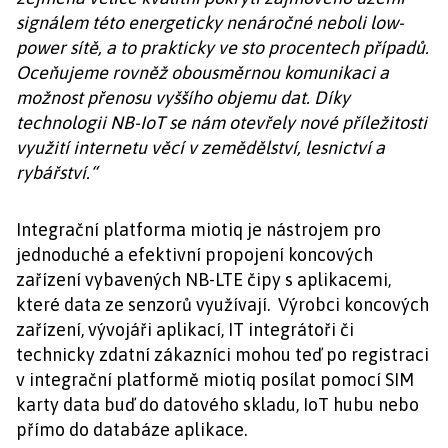
signálem této energeticky nenáročné neboli low-
power sítě, a to prakticky ve sto procentech případů.
Oceňujeme rovněž obousměrnou komunikaci a
možnost přenosu vyššího objemu dat. Díky
technologii NB-IoT se nám otevřely nové příležitosti
využití internetu věcí v zemědělství, lesnictví a
rybářství.“
Integrační platforma miotiq je nástrojem pro
jednoduché a efektivní propojení koncových
zařízení vybavených NB-LTE čipy s aplikacemi,
které data ze senzorů využívají. Výrobci koncových
zařízení, vývojáři aplikací, IT integrátoři či
technicky zdatní zákazníci mohou teď po registraci
v integrační platformě miotiq posílat pomocí SIM
karty data buď do datového skladu, IoT hubu nebo
přímo do databáze aplikace.