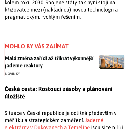
kolem roku 2030. Spojené státy tak nyní stojí na
křižovatce mezi (nákladnou) novou technologií a
pragmatickým, rychlým řešením.
MOHLO BY VÁS ZAJÍMAT
Malá změna zařídí až třikrát výkonnější jaderné reak
Malá změna zařídí až třikrát výkonnější
jaderné reaktory
NOVINKY
Česká cesta: Rostoucí zásoby a plánování
úložiště
Situace v České republice je odlišná především v
měřítku a strategickém zaměření.
Jaderné
elektrárny v Dukovanech a Temelíně
jsou sice pilíři