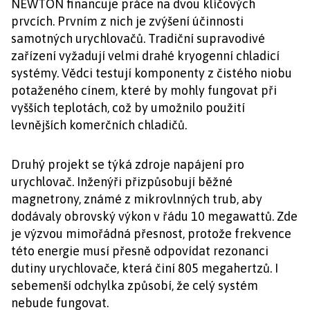
NEWTON financuje práce na dvou klíčových
prvcích. Prvním z nich je zvýšení účinnosti
samotných urychlovačů. Tradiční supravodivé
zařízení vyžadují velmi drahé kryogenní chladicí
systémy. Vědci testují komponenty z čistého niobu
potaženého cínem, které by mohly fungovat při
vyšších teplotách, což by umožnilo použití
levnějších komerčních chladičů.
Druhý projekt se týká zdroje napájení pro
urychlovač. Inženýři přizpůsobují běžné
magnetrony, známé z mikrovlnných trub, aby
dodávaly obrovský výkon v řádu 10 megawattů. Zde
je výzvou mimořádná přesnost, protože frekvence
této energie musí přesně odpovídat rezonanci
dutiny urychlovače, která činí 805 megahertzů. I
sebemenší odchylka způsobí, že celý systém
nebude fungovat.