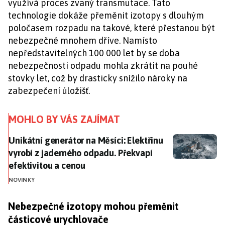
využívá proces zvaný transmutace. Tato
technologie dokáže přeměnit izotopy s dlouhým
poločasem rozpadu na takové, které přestanou být
nebezpečné mnohem dříve. Namísto
nepředstavitelných 100 000 let by se doba
nebezpečnosti odpadu mohla zkrátit na pouhé
stovky let, což by drasticky snížilo nároky na
zabezpečení úložišť.
MOHLO BY VÁS ZAJÍMAT
Unikátní generátor na Měsíci: Elektřinu vyrobí z jad
Unikátní generátor na Měsíci: Elektřinu
vyrobí z jaderného odpadu. Překvapí
efektivitou a cenou
NOVINKY
Nebezpečné izotopy mohou přeměnit
částicové urychlovače