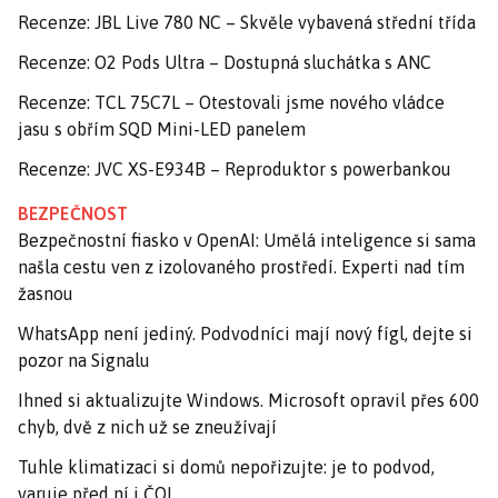
Recenze: JBL Live 780 NC – Skvěle vybavená střední třída
Recenze: O2 Pods Ultra – Dostupná sluchátka s ANC
Recenze: TCL 75C7L – Otestovali jsme nového vládce
jasu s obřím SQD Mini-LED panelem
Recenze: JVC XS-E934B – Reproduktor s powerbankou
BEZPEČNOST
Bezpečnostní fiasko v OpenAI: Umělá inteligence si sama
našla cestu ven z izolovaného prostředí. Experti nad tím
žasnou
WhatsApp není jediný. Podvodníci mají nový fígl, dejte si
pozor na Signalu
Ihned si aktualizujte Windows. Microsoft opravil přes 600
chyb, dvě z nich už se zneužívají
Tuhle klimatizaci si domů nepořizujte: je to podvod,
varuje před ní i ČOI