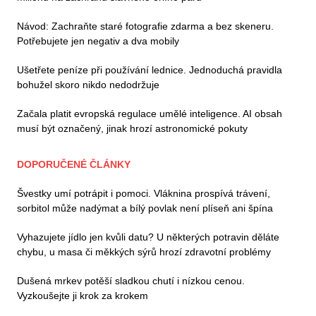
Návod: Zachraňte staré fotografie zdarma a bez skeneru.
Potřebujete jen negativ a dva mobily
Ušetřete peníze při používání lednice. Jednoduchá pravidla
bohužel skoro nikdo nedodržuje
Začala platit evropská regulace umělé inteligence. AI obsah
musí být označený, jinak hrozí astronomické pokuty
DOPORUČENÉ ČLÁNKY
Švestky umí potrápit i pomoci. Vláknina prospívá trávení,
sorbitol může nadýmat a bílý povlak není plíseň ani špína
Vyhazujete jídlo jen kvůli datu? U některých potravin děláte
chybu, u masa či měkkých sýrů hrozí zdravotní problémy
Dušená mrkev potěší sladkou chutí i nízkou cenou.
Vyzkoušejte ji krok za krokem