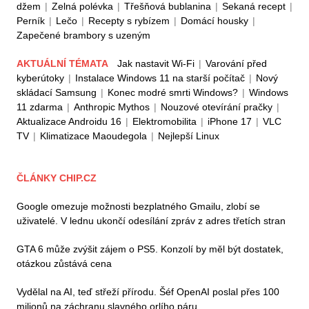
džem
|
Zelná polévka
|
Třešňová bublanina
|
Sekaná recept
|
Perník
|
Lečo
|
Recepty s rybízem
|
Domácí housky
|
Zapečené brambory s uzeným
AKTUÁLNÍ TÉMATA
Jak nastavit Wi-Fi
|
Varování před
kyberútoky
|
Instalace Windows 11 na starší počítač
|
Nový
skládací Samsung
|
Konec modré smrti Windows?
|
Windows
11 zdarma
|
Anthropic Mythos
|
Nouzové otevírání pračky
|
Aktualizace Androidu 16
|
Elektromobilita
|
iPhone 17
|
VLC
TV
|
Klimatizace Maoudegola
|
Nejlepší Linux
ČLÁNKY CHIP.CZ
Google omezuje možnosti bezplatného Gmailu, zlobí se
uživatelé. V lednu ukončí odesílání zpráv z adres třetích stran
GTA 6 může zvýšit zájem o PS5. Konzolí by měl být dostatek,
otázkou zůstává cena
Vydělal na AI, teď střeží přírodu. Šéf OpenAI poslal přes 100
milionů na záchranu slavného orlího páru