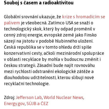
Souboj s časem a radioaktivitou
Globální srovnání ukazuje, že
krize s hromadícím se
palivem
je všeobecná. Zatímco USA se snaží o
technologický skok, který by odpad proměnil v
cenný zdroj energie, evropské země jako Finsko
sázejí na jistotu v podobě hlubinného uložení.
Česká republika se v tomto ohledu drží spíše
konzervativní cesty, ačkoli mezinárodní spolupráce
v oblasti recyklace by mohla v budoucnu změnit i
českou strategii. Zásadní bude najít rovnováhu
mezi rychlostí odstranění ekologické zátěže a
dlouhodobou udržitelností, kterou slibují nové
recyklační technologie.
Zdroj:
Jefferson Lab
,
World Nuclear News
,
Energy.gov
,
SÚJB a ČEZ