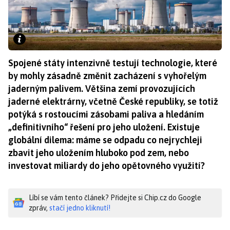
Spojené státy intenzivně testují technologie, které
by mohly zásadně změnit zacházení s vyhořelým
jaderným palivem. Většina zemí provozujících
jaderné elektrárny, včetně České republiky, se totiž
potýká s rostoucími zásobami paliva a hledáním
„definitivního“ řešení pro jeho uložení. Existuje
globální dilema: máme se odpadu co nejrychleji
zbavit jeho uložením hluboko pod zem, nebo
investovat miliardy do jeho opětovného využití?
Líbí se vám tento článek? Přidejte si Chip.cz do Google
zpráv,
stačí jedno kliknutí!