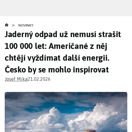
Přejít
k
hlavnímu
>
obsahu
NOVINKY
Jaderný odpad už nemusí strašit
100 000 let: Američané z něj
chtějí vyždímat další energii.
Česko by se mohlo inspirovat
Josef Mika
21.02.2026