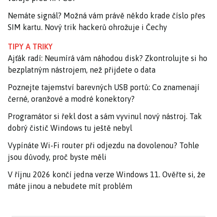
Nemáte signál? Možná vám právě někdo krade číslo přes
SIM kartu. Nový trik hackerů ohrožuje i Čechy
TIPY A TRIKY
Ajťák radí: Neumírá vám náhodou disk? Zkontrolujte si ho
bezplatným nástrojem, než přijdete o data
Poznejte tajemství barevných USB portů: Co znamenají
černé, oranžové a modré konektory?
Programátor si řekl dost a sám vyvinul nový nástroj. Tak
dobrý čistič Windows tu ještě nebyl
Vypínáte Wi-Fi router při odjezdu na dovolenou? Tohle
jsou důvody, proč byste měli
V říjnu 2026 končí jedna verze Windows 11. Ověřte si, že
máte jinou a nebudete mít problém