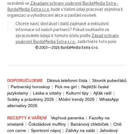
seznámili se
Zásadami ochrany soukromí BurdaMedia Extra -
BurdaMedia Extra s.r.o.
bude s Vašimi údaji pracovat zejména k
organizaci a vyhodnocení akce a zasílání novinek.
Chcete navíc dostávat i další zajímavé a exkluzivní
informace od našich partnerů? Pokud souhlasíte se
zpracováním údajů k tomuto účelu podle
Zásad ochrany
soukromí BurdaMedia Extra s.r.o.
, zaškrtněte toto pole.
© 2003—2026 BurdaMedia Extra s.r.o.
DOPORUČUJEME
Děsivá telefonní čísla
|
Slovník puberťáků
|
Partnerský horoskop
|
Pick me girl
|
Nejtěžší české
jazykolamy
|
Láska a vztahy
|
Kulturní tipy
|
Ajťák radí
|
Svátky a prázdniny 2026
|
Módní trendy 2026
|
WhatsApp
alternativy 2026
RECEPTY A VAŘENÍ
Vepřová panenka
|
Fazolky na
smetaně
|
Čokoládové muffiny
|
Banánový chlebíček
|
Chili
con carne
|
Sportovní nápoj
|
Zálivky na salát
|
Jahodový