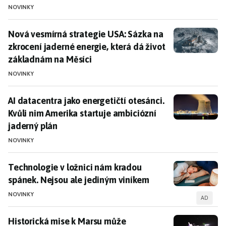
NOVINKY
Malé modulární reaktory (SMR)
Nová vesmírná strategie USA: Sázka na zkrocení jader
Nová vesmírná strategie USA: Sázka na
Společnost
Google
investuje do malých modulárních
zkrocení jaderné energie, která dá život
reaktorů (SMR) vyvinutých firmou Kairos Power pro své
základnám na Měsíci
datové centrum. Tento krok podtrhuje rostoucí význam
SMR jako zdroje čisté energie, který je klíčový pro
NOVINKY
budoucí energetické potřeby.
AI datacentra jako energetičtí otesánci. Kvůli nim Am
AI datacentra jako energetičtí otesánci.
Tipy a trendy
Kvůli nim Amerika startuje ambiciózní
jaderný plán
Revoluce v Temelíně
: Rozšířená realita a 5G mění
jadernou elektrárnu.
NOVINKY
Google a jaderná energie
: Jak malé reaktory pohání
datová centra budoucnosti.
Technologie v ložnici nám kradou spánek. Nejsou ale
Technologie v ložnici nám kradou
spánek. Nejsou ale jediným viníkem
NOVINKY
AD
Historická mise k Marsu může odstartovat dříve. Lo
Historická mise k Marsu může