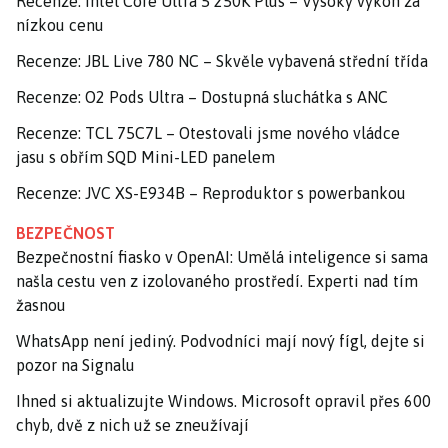
Recenze: Intel Core Ultra 5 250K Plus – Vysoký výkon za
nízkou cenu
Recenze: JBL Live 780 NC – Skvěle vybavená střední třída
Recenze: O2 Pods Ultra – Dostupná sluchátka s ANC
Recenze: TCL 75C7L – Otestovali jsme nového vládce
jasu s obřím SQD Mini-LED panelem
Recenze: JVC XS-E934B – Reproduktor s powerbankou
BEZPEČNOST
Bezpečnostní fiasko v OpenAI: Umělá inteligence si sama
našla cestu ven z izolovaného prostředí. Experti nad tím
žasnou
WhatsApp není jediný. Podvodníci mají nový fígl, dejte si
pozor na Signalu
Ihned si aktualizujte Windows. Microsoft opravil přes 600
chyb, dvě z nich už se zneužívají