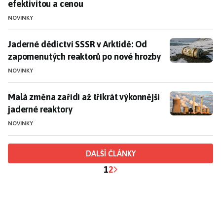
efektivitou a cenou
NOVINKY
Jaderné dědictví SSSR v Arktidě: Od zapomenutých re
Jaderné dědictví SSSR v Arktidě: Od
zapomenutých reaktorů po nové hrozby
NOVINKY
Malá změna zařídí až třikrát výkonnější jaderné reakt
Malá změna zařídí až třikrát výkonnější
jaderné reaktory
NOVINKY
DALŠÍ ČLÁNKY
1
2