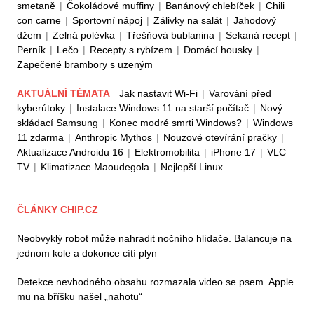
smetaně
|
Čokoládové muffiny
|
Banánový chlebíček
|
Chili
con carne
|
Sportovní nápoj
|
Zálivky na salát
|
Jahodový
džem
|
Zelná polévka
|
Třešňová bublanina
|
Sekaná recept
|
Perník
|
Lečo
|
Recepty s rybízem
|
Domácí housky
|
Zapečené brambory s uzeným
AKTUÁLNÍ TÉMATA
Jak nastavit Wi-Fi
|
Varování před
kyberútoky
|
Instalace Windows 11 na starší počítač
|
Nový
skládací Samsung
|
Konec modré smrti Windows?
|
Windows
11 zdarma
|
Anthropic Mythos
|
Nouzové otevírání pračky
|
Aktualizace Androidu 16
|
Elektromobilita
|
iPhone 17
|
VLC
TV
|
Klimatizace Maoudegola
|
Nejlepší Linux
ČLÁNKY CHIP.CZ
Neobvyklý robot může nahradit nočního hlídače. Balancuje na
jednom kole a dokonce cítí plyn
Detekce nevhodného obsahu rozmazala video se psem. Apple
mu na bříšku našel „nahotu“