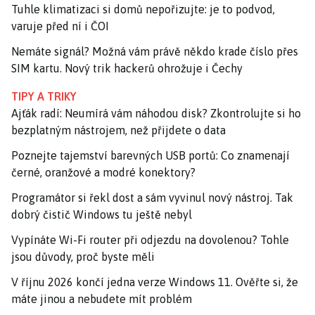
Tuhle klimatizaci si domů nepořizujte: je to podvod,
varuje před ní i ČOI
Nemáte signál? Možná vám právě někdo krade číslo přes
SIM kartu. Nový trik hackerů ohrožuje i Čechy
TIPY A TRIKY
Ajťák radí: Neumírá vám náhodou disk? Zkontrolujte si ho
bezplatným nástrojem, než přijdete o data
Poznejte tajemství barevných USB portů: Co znamenají
černé, oranžové a modré konektory?
Programátor si řekl dost a sám vyvinul nový nástroj. Tak
dobrý čistič Windows tu ještě nebyl
Vypínáte Wi-Fi router při odjezdu na dovolenou? Tohle
jsou důvody, proč byste měli
V říjnu 2026 končí jedna verze Windows 11. Ověřte si, že
máte jinou a nebudete mít problém