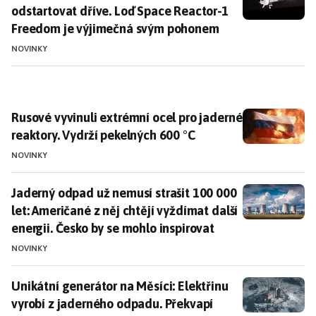
odstartovat dříve. Loď Space Reactor-1
Freedom je výjimečná svým pohonem
NOVINKY
Rusové vyvinuli extrémní ocel pro jaderné reaktory. V
Rusové vyvinuli extrémní ocel pro jaderné
reaktory. Vydrží pekelných 600 °C
NOVINKY
Jaderný odpad už nemusí strašit 100 000 let: Američané
Jaderný odpad už nemusí strašit 100 000
let: Američané z něj chtějí vyždímat další
energii. Česko by se mohlo inspirovat
NOVINKY
Unikátní generátor na Měsíci: Elektřinu vyrobí z jade
Unikátní generátor na Měsíci: Elektřinu
vyrobí z jaderného odpadu. Překvapí