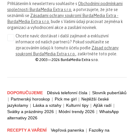
Přihlášením k newsletteru souhlasíte s
Obchodními podmínkami
společnosti BurdaMedia Extra s.r.o.
a potvrzujete, že jste se
seznámili se
Zásadami ochrany soukromí BurdaMedia Extra -
BurdaMedia Extra s.r.o.
bude s Vašimi údaji pracovat zejména k
organizaci a vyhodnocení akce a zasílání novinek.
Chcete navíc dostávat i další zajímavé a exkluzivní
informace od našich partnerů? Pokud souhlasíte se
zpracováním údajů k tomuto účelu podle
Zásad ochrany
soukromí BurdaMedia Extra s.r.o.
, zaškrtněte toto pole.
© 2003—2026 BurdaMedia Extra s.r.o.
DOPORUČUJEME
Děsivá telefonní čísla
|
Slovník puberťáků
|
Partnerský horoskop
|
Pick me girl
|
Nejtěžší české
jazykolamy
|
Láska a vztahy
|
Kulturní tipy
|
Ajťák radí
|
Svátky a prázdniny 2026
|
Módní trendy 2026
|
WhatsApp
alternativy 2026
RECEPTY A VAŘENÍ
Vepřová panenka
|
Fazolky na