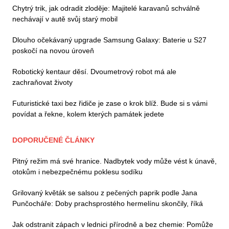
Chytrý trik, jak odradit zloděje: Majitelé karavanů schválně
nechávají v autě svůj starý mobil
Dlouho očekávaný upgrade Samsung Galaxy: Baterie u S27
poskočí na novou úroveň
Robotický kentaur děsí. Dvoumetrový robot má ale
zachraňovat životy
Futuristické taxi bez řidiče je zase o krok blíž. Bude si s vámi
povídat a řekne, kolem kterých památek jedete
DOPORUČENÉ ČLÁNKY
Pitný režim má své hranice. Nadbytek vody může vést k únavě,
otokům i nebezpečnému poklesu sodíku
Grilovaný květák se salsou z pečených paprik podle Jana
Punčocháře: Doby prachsprostého hermelínu skončily, říká
Jak odstranit zápach v lednici přírodně a bez chemie: Pomůže