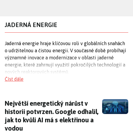
Přejít
k
hlavnímu
JADERNÁ ENERGIE
obsahu
Jaderná energie hraje klíčovou roli v globálních snahách
o udržitelnou a čistou energii. V současné době probíhají
významné inovace a modernizace v oblasti jaderné
energie, které zahrnují využití pokročilých technologií a
nových reaktorových systémů.
Číst dále
Modernizace jaderných elektráren
Jaderná elektrárna Temelín se stává příkladem
Největší energetický nárůst v historii potvrz
Největší energetický nárůst v
modernizace v oblasti jaderné energie. Společnost ČEZ
historii potvrzen. Google odhalil,
zde zavádí brýle pro rozšířenou realitu
HoloLens 2
a
jak to kvůli AI má s elektřinou a
využívá privátní
5G síť
, což zlepšuje efektivitu a
bezpečnost provozu.
vodou