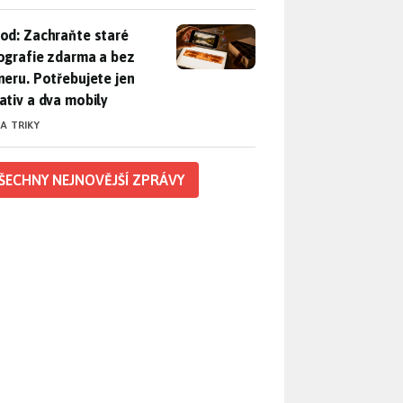
od: Zachraňte staré fotografie zdarma a bez skeneru. Potřebuje
od: Zachraňte staré
ografie zdarma a bez
neru. Potřebujete jen
ativ a dva mobily
 A TRIKY
ŠECHNY NEJNOVĚJŠÍ ZPRÁVY