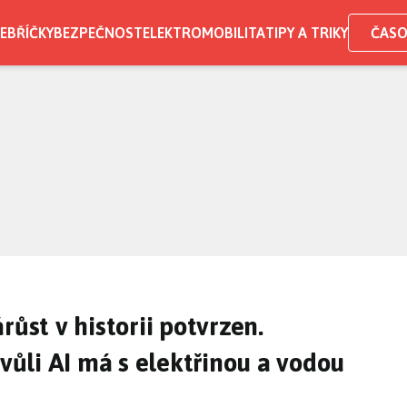
EBŘÍČKY
BEZPEČNOST
ELEKTROMOBILITA
TIPY A TRIKY
ČASO
růst v historii potvrzen.
kvůli AI má s elektřinou a vodou