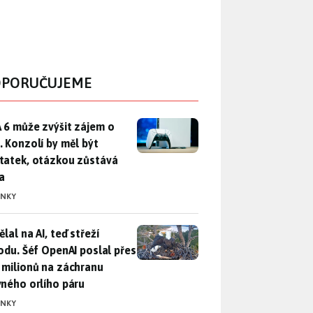
PORUČUJEME
 6 může zvýšit zájem o PS5. Konzolí by měl být dostatek, otáz
 6 může zvýšit zájem o
. Konzolí by měl být
tatek, otázkou zůstává
a
INKY
lal na AI, teď střeží přírodu. Šéf OpenAI poslal přes 100 mili
lal na AI, teď střeží
rodu. Šéf OpenAI poslal přes
 milionů na záchranu
vného orlího páru
INKY