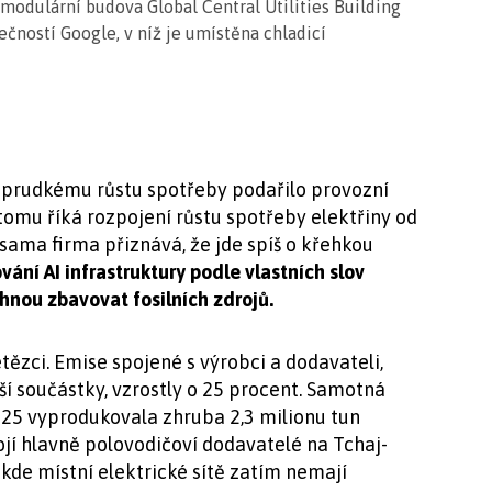
modulární budova Global Central Utilities Building
čností Google, v níž je umístěna chladicí
y prudkému růstu spotřeby podařilo provozní
tomu říká rozpojení růstu spotřeby elektřiny od
e sama firma přiznává, že jde spíš o křehkou
ání AI infrastruktury podle vlastních slov
tihnou zbavovat fosilních zdrojů.
tězci. Emise spojené s výrobci a dodavateli,
lší součástky, vzrostly o 25 procent. Samotná
025 vyprodukovala zhruba 2,3 milionu tun
jí hlavně polovodičoví dodavatelé na Tchaj-
 kde místní elektrické sítě zatím nemají