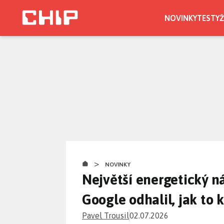
Přejít
k
NOVINKY
TESTY
Ž
hlavnímu
obsahu
>
NOVINKY
Největší energetický ná
Google odhalil, jak to 
Pavel Trousil
02.07.2026