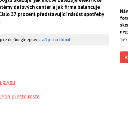
systémy datových center a jak firma balancuje
Náv
Náv
 Číslo 37 procent představující nárůst spotřeby
fot
.
ske
neg
hip.cz do Google zpráv,
stačí jedno kliknutí!
TIPY
V
o plynu
třeba přesto roste