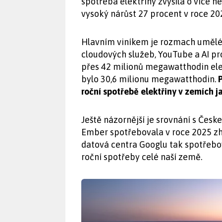
spotřeba elektřiny zvýšila o více n
vysoký nárůst 27 procent v roce 20
Hlavním viníkem je rozmach umělé 
cloudových služeb, YouTube a AI pr
přes 42 milionů megawatthodin elek
bylo 30,6 milionu megawatthodin.
P
roční spotřebě elektřiny v zemích 
Ještě názornější je srovnání s Čes
Ember spotřebovala v roce 2025 zh
datová centra Googlu tak spotřebov
roční spotřeby celé naší země.