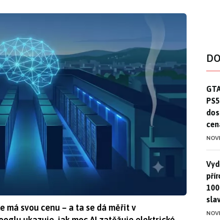
DO
GTA
GTA
PS5
dos
cen
NOV
Vydě
Vydě
pří
100
sla
e má svou cenu – a ta se dá měřit v
NOV
glu ukazuje, jak moc AI zatěžuje elektrické