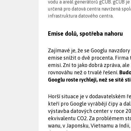
vodu a areál generátorů gCUB. gCUB je 
určená pro datová centra navržená spole
infrastruktura datového centra.
Emise dolů, spotřeba nahoru
Zajímavé je, že se Googlu navzdor
emise snížit o dvě procenta. Firma 
emisí. Zní to jako dobrá zpráva, al
rovnováhu než o trvalé řešení.
Budov
Googlu roste rychleji, než se sítě s
Horší situace je v dodavatelském ře
kteří pro Google vyrábějí čipy a da
výstavba datových center v roce 2
ekvivalentu CO2. Za problémem sto
wanu, v Japonsku, Vietnamu a Indii,