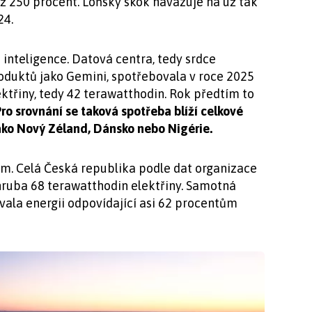
ež 250 procent. Loňský skok navazuje na už tak
24.
inteligence. Datová centra, tedy srdce
oduktů jako Gemini, spotřebovala v roce 2025
třiny, tedy 42 terawatthodin. Rok předtím to
ro srovnání se taková spotřeba blíží celkové
jako Nový Zéland, Dánsko nebo Nigérie.
kem. Celá Česká republika podle dat organizace
ruba 68 terawatthodin elektřiny. Samotná
ala energii odpovídající asi 62 procentům