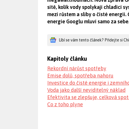
sítě, kolik vody spolykají chladicí 
mezi růstem a sliby o čisté energii.
energie Googlu mluví samo za sebe
Líbí se vám tento článek? Přidejte si C
Kapitoly článku
Rekordní nárůst spotřeby
Emise dolů, spotřeba nahoru
Investice do čisté energie i zemníh
Voda jako další neviditelný náklad
Efektivita se zlepšuje, celková spo
Co z toho plyne