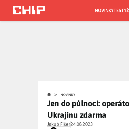
Přejít
k
NOVINKY
TESTY
Ž
hlavnímu
obsahu
>
NOVINKY
Jen do půlnoci: operát
Ukrajinu zdarma
Jakub Fišer
24.08.2023