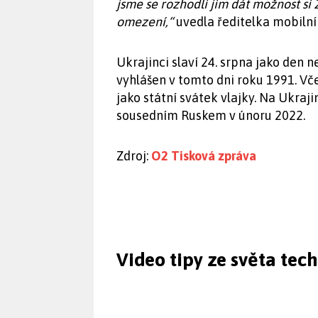
jsme se rozhodli jim dát možnost si 
omezení,“
uvedla ředitelka mobilní
Ukrajinci slaví 24. srpna jako den 
vyhlášen v tomto dni roku 1991. Včer
jako státní svátek vlajky. Na Ukraj
sousedním Ruskem v únoru 2022.
Zdroj:
O2 Tisková zpráva
Video tipy ze světa tec