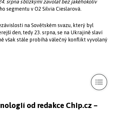
24. srpna s blízkými zavolat bez jakéhokoliv
ho segmentu v O2 Silvia Cieslarová.
nezávislosti na Sovětském svazu, který byl
ejší den, tedy 23. srpna, se na Ukrajině slaví
ině však stále probíhá válečný konflikt vyvolaný
hnologií od redakce Chip.cz –