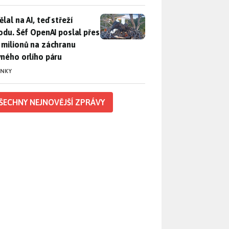
lal na AI, teď střeží přírodu. Šéf OpenAI poslal přes 100 mili
lal na AI, teď střeží
rodu. Šéf OpenAI poslal přes
 milionů na záchranu
vného orlího páru
INKY
ŠECHNY NEJNOVĚJŠÍ ZPRÁVY