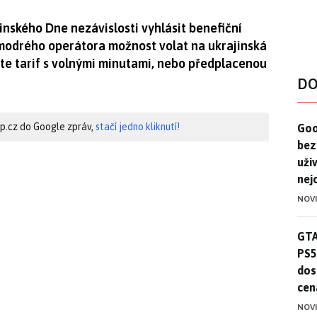
jinského Dne nezávislosti vyhlásit benefiční
ti modrého operátora možnost volat na ukrajinská
máte tarif s volnými minutami, nebo předplacenou
DO
Goo
hip.cz do Google zpráv,
stačí jedno kliknutí!
Goo
bez
uživ
nej
NOV
GTA
GTA
PS5
dos
cen
NOV