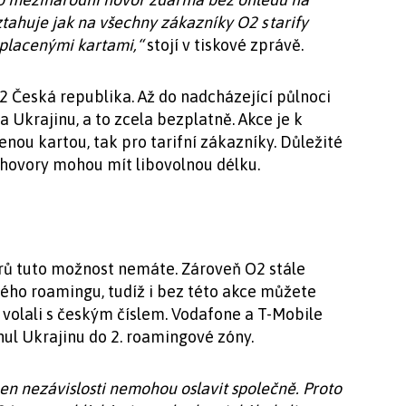
tahuje jak na všechny zákazníky O2 s tarify
dplacenými kartami,“
stojí v tiskové zprávě.
2 Česká republika. Až do nadcházející půlnoci
Ukrajinu, a to zcela bezplatně. Akce je k
enou kartou, tak pro tarifní zákazníky. Důležité
 hovory mohou mít libovolnou délku.
rů tuto možnost nemáte. Zároveň O2 stále
ého roamingu, tudíž i bez této akce můžete
 volali s českým číslem. Vodafone a T-Mobile
ul Ukrajinu do 2. roamingové zóny.
Den nezávislosti nemohou oslavit společně. Proto