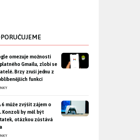
PORUČUJEME
gle omezuje možnosti bezplatného Gmailu, zlobí se uživatelé. 
gle omezuje možnosti
platného Gmailu, zlobí se
atelé. Brzy zruší jednu z
oblíbenějších funkcí
INKY
 6 může zvýšit zájem o PS5. Konzolí by měl být dostatek, otáz
 6 může zvýšit zájem o
. Konzolí by měl být
tatek, otázkou zůstává
a
INKY