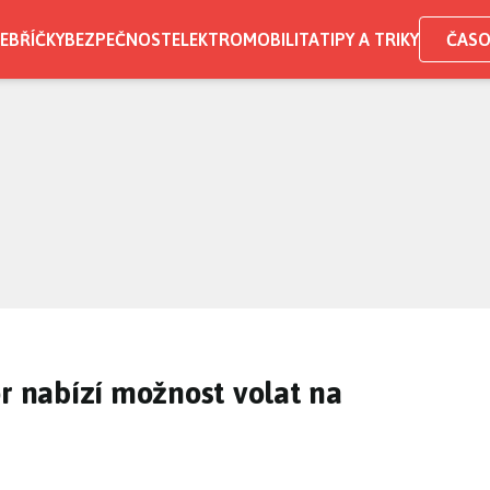
EBŘÍČKY
BEZPEČNOST
ELEKTROMOBILITA
TIPY A TRIKY
ČASO
or nabízí možnost volat na