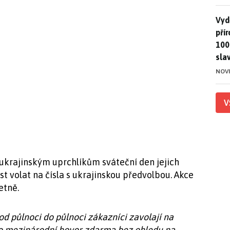
Vydě
Vydě
pří
100
sla
NOV
V
ukrajinským uprchlíkům sváteční den jejich
 volat na čísla s ukrajinskou předvolbou. Akce
etně.
od půlnoci do půlnoci zákazníci zavolají na
ento mezinárodní hovor zdarma bez ohledu na