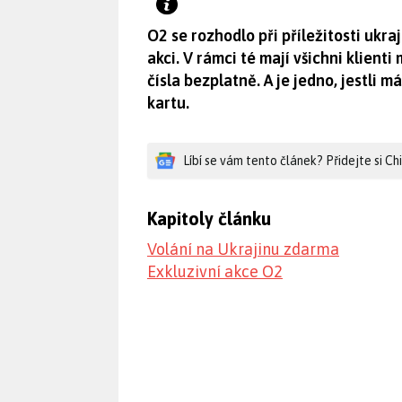
O2 se rozhodlo při příležitosti ukra
akci. V rámci té mají všichni klien
čísla bezplatně. A je jedno, jestli 
kartu.
Líbí se vám tento článek? Přidejte si C
Kapitoly článku
Volání na Ukrajinu zdarma
Exkluzivní akce O2