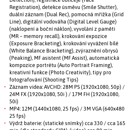
Registration), detekce úsměvu (Smile Shutter),
duální záznam (Dual Rec), pomocná mřížka (Grid
Line), digitální vodováha (Digital Level Gauge)
(naklopení a boční náklon), vyvolání z paměti
(MR – memory recall), krokování expozice
(Exposure Bracketing), krokování vyvážení bílé
(White Balance Bracketing), zvýraznění obrysů
(Peaking), MF asistent (MF Assist), automatická
kompozice portrétu (Auto Portrait Framing),
kreativní funkce (Photo Creativity), tipy pro
fotografování (Shooting Tips)
Záznam videa: AVCHD: 28M PS (1920x1080, 50p) /
24M FX (1920x1080, 50i ) / 17M FH (1920x1080,
50i)
MP4: 12M (1440x1080, 25 fps) / 3M VGA (640x480
25 fps)
Výdrž baterie: (statické snímky) cca 330 / cca 165