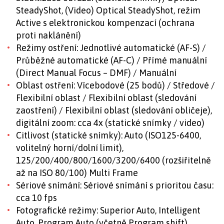
SteadyShot, (Video) Optical SteadyShot, režim
Active s elektronickou kompenzací (ochrana
proti naklánění)
Režimy ostření: Jednotlivé automatické (AF-S) /
Průběžné automatické (AF-C) / Přímé manuální
(Direct Manual Focus – DMF) / Manuální
Oblast ostření: Vícebodové (25 bodů) / Středové /
Flexibilní oblast / Flexibilní oblast (sledování
zaostření) / Flexibilní oblast (sledování obličeje),
digitální zoom: cca 4x (statické snímky / video)
Citlivost (statické snímky): Auto (ISO125-6400,
volitelný horní/dolní limit),
125/200/400/800/1600/3200/6400 (rozšiřitelně
až na ISO 80/100) Multi Frame
Sériové snímání: Sériové snímání s prioritou času:
cca 10 fps
Fotografické režimy: Superior Auto, Intelligent
Auto, Program Auto (včetně Program shift),