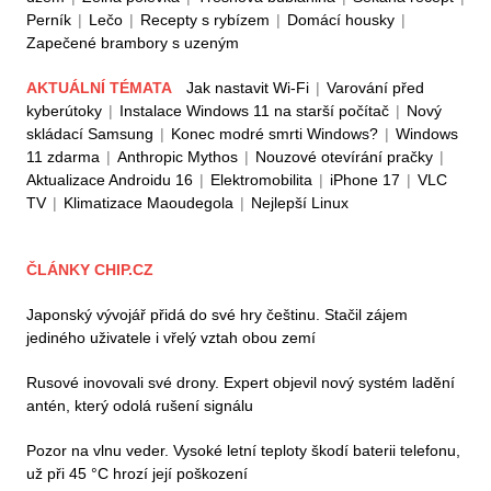
Perník
|
Lečo
|
Recepty s rybízem
|
Domácí housky
|
Zapečené brambory s uzeným
AKTUÁLNÍ TÉMATA
Jak nastavit Wi-Fi
|
Varování před
kyberútoky
|
Instalace Windows 11 na starší počítač
|
Nový
skládací Samsung
|
Konec modré smrti Windows?
|
Windows
11 zdarma
|
Anthropic Mythos
|
Nouzové otevírání pračky
|
Aktualizace Androidu 16
|
Elektromobilita
|
iPhone 17
|
VLC
TV
|
Klimatizace Maoudegola
|
Nejlepší Linux
ČLÁNKY CHIP.CZ
Japonský vývojář přidá do své hry češtinu. Stačil zájem
jediného uživatele i vřelý vztah obou zemí
Rusové inovovali své drony. Expert objevil nový systém ladění
antén, který odolá rušení signálu
Pozor na vlnu veder. Vysoké letní teploty škodí baterii telefonu,
už při 45 °C hrozí její poškození