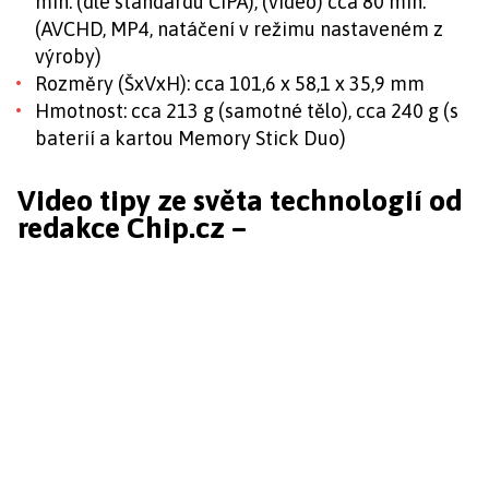
min. (dle standardu CIPA), (video) cca 80 min.
(AVCHD, MP4, natáčení v režimu nastaveném z
výroby)
Rozměry (ŠxVxH): cca 101,6 x 58,1 x 35,9 mm
Hmotnost: cca 213 g (samotné tělo), cca 240 g (s
baterií a kartou Memory Stick Duo)
Video tipy ze světa technologií od
redakce Chip.cz –