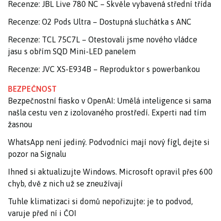
Recenze: JBL Live 780 NC – Skvěle vybavená střední třída
Recenze: O2 Pods Ultra – Dostupná sluchátka s ANC
Recenze: TCL 75C7L – Otestovali jsme nového vládce
jasu s obřím SQD Mini-LED panelem
Recenze: JVC XS-E934B – Reproduktor s powerbankou
BEZPEČNOST
Bezpečnostní fiasko v OpenAI: Umělá inteligence si sama
našla cestu ven z izolovaného prostředí. Experti nad tím
žasnou
WhatsApp není jediný. Podvodníci mají nový fígl, dejte si
pozor na Signalu
Ihned si aktualizujte Windows. Microsoft opravil přes 600
chyb, dvě z nich už se zneužívají
Tuhle klimatizaci si domů nepořizujte: je to podvod,
varuje před ní i ČOI