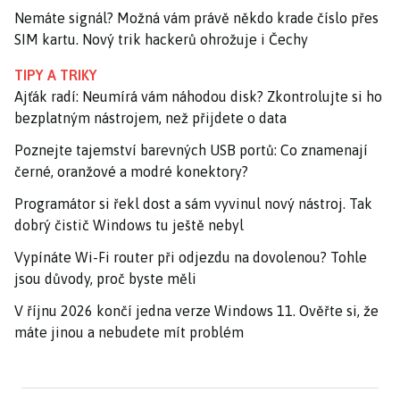
Nemáte signál? Možná vám právě někdo krade číslo přes
SIM kartu. Nový trik hackerů ohrožuje i Čechy
TIPY A TRIKY
Ajťák radí: Neumírá vám náhodou disk? Zkontrolujte si ho
bezplatným nástrojem, než přijdete o data
Poznejte tajemství barevných USB portů: Co znamenají
černé, oranžové a modré konektory?
Programátor si řekl dost a sám vyvinul nový nástroj. Tak
dobrý čistič Windows tu ještě nebyl
Vypínáte Wi-Fi router při odjezdu na dovolenou? Tohle
jsou důvody, proč byste měli
V říjnu 2026 končí jedna verze Windows 11. Ověřte si, že
máte jinou a nebudete mít problém