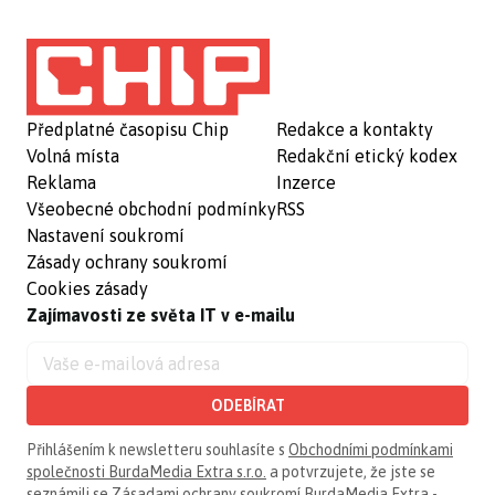
Předplatné časopisu Chip
Redakce a kontakty
Volná místa
Redakční etický kodex
Reklama
Inzerce
Všeobecné obchodní podmínky
RSS
Nastavení soukromí
Zásady ochrany soukromí
Cookies zásady
Zajímavosti ze světa IT v e-mailu
ODEBÍRAT
Přihlášením k newsletteru souhlasíte s
Obchodními podmínkami
společnosti BurdaMedia Extra s.r.o.
a potvrzujete, že jste se
seznámili se
Zásadami ochrany soukromí BurdaMedia Extra -