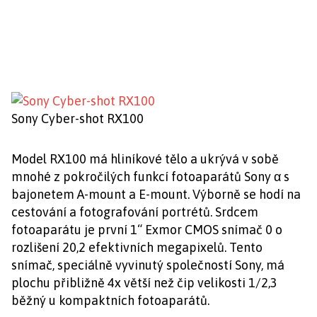
Sony Cyber-shot RX100
Model RX100 má hliníkové tělo a ukrývá v sobě
mnohé z pokročilých funkcí fotoaparátů Sony α s
bajonetem A-mount a E-mount. Výborně se hodí na
cestování a fotografování portrétů. Srdcem
fotoaparátu je první 1“ Exmor CMOS snímač 0 o
rozlišení 20,2 efektivních megapixelů. Tento
snímač, speciálně vyvinutý společností Sony, má
plochu přibližně 4x větší než čip velikosti 1/2,3
běžný u kompaktních fotoaparátů.