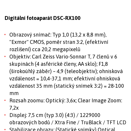
Digitální fotoaparát DSC-RX100
Obrazový snímač: Typ 1,0 (13,2 x 8,8 mm),
"Exmor" CMOS, poměr stran 3:2, (efektivní
rozlišení) cca 20,2 megapixelů
Objektiv: Carl Zeiss Vario-Sonnar T, 7 členů v 6
skupinách (4 asférické členy, AA sklo); F1,8
(širokoúhlý záběr) – 4,9 (teleobjektiv); ohnisková
vzdálenost = 10,4-37,1 mm; efektivní ohnisková
vzdálenost 35 mm (statický snímek 3:2) = 28-100
mm
Rozsah zoomu: Optický: 3,6x; Clear Image Zoom:
7,2x
Displej: 7,5 cm (typ 3.0) (4:3) / 1229000
obrazových bodů / Xtra Fine / TruBlack / TFT LCD
Stabilizace obrazu: (Statické snímky) Optical