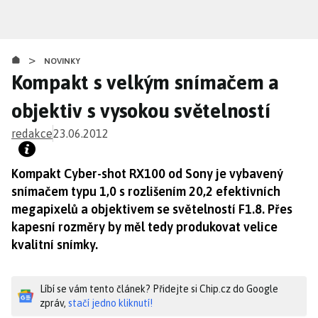
Přejít
k
hlavnímu
>
obsahu
NOVINKY
Kompakt s velkým snímačem a
objektiv s vysokou světelností
redakce
23.06.2012
Kompakt Cyber-shot RX100 od Sony je vybavený
snímačem typu 1,0 s rozlišením 20,2 efektivních
megapixelů a objektivem se světelností F1.8. Přes
kapesní rozměry by měl tedy produkovat velice
kvalitní snímky.
Líbí se vám tento článek? Přidejte si Chip.cz do Google
zpráv,
stačí jedno kliknutí!