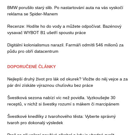
BMW porušilo starý slib. Po nastartování auta na vás vyskočí
reklama se Spider-Manem
Recenze: Hodíte ho do vody a můžete odpočívat. Bazénový
vysavač WYBOT B1 ušetří spoustu práce
Digitální kolonialismus narazil. Farmáři odmítli 546 milionů za
půdu pro obří datacentrum
DOPORUČENÉ ČLÁNKY
Nejlepší druhý život pro lák od okurek? Vložte do něj vejce a za
pár dní získáte výraznou chuťovku bez práce
Švestková sezona nabízí víc než povidla. Vyzkoušejte 30
receptů, v nichž si švestky rozumí s mákem či marcipánem
Švestkové knedlíky z tvarohového těsta: Vyberte správný
tvaroh pro dokonalý výsledek
Proč se při vaření používá alkohol a kdy je vhodné zvolit