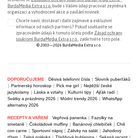
BurdaMedia Extra s.r.o.
bude s Vašimi údaji pracovat zejména k
organizaci a vyhodnocení akce a zasílání novinek.
Chcete navíc dostávat i další zajímavé a exkluzivní
informace od našich partnerů? Pokud souhlasíte se
zpracováním údajů k tomuto účelu podle
Zásad ochrany
soukromí BurdaMedia Extra s.r.o.
, zaškrtněte toto pole.
© 2003—2026 BurdaMedia Extra s.r.o.
DOPORUČUJEME
Děsivá telefonní čísla
|
Slovník puberťáků
|
Partnerský horoskop
|
Pick me girl
|
Nejtěžší české
jazykolamy
|
Láska a vztahy
|
Kulturní tipy
|
Ajťák radí
|
Svátky a prázdniny 2026
|
Módní trendy 2026
|
WhatsApp
alternativy 2026
RECEPTY A VAŘENÍ
Vepřová panenka
|
Fazolky na
smetaně
|
Čokoládové muffiny
|
Banánový chlebíček
|
Chili
con carne
|
Sportovní nápoj
|
Zálivky na salát
|
Jahodový
džem
|
Zelná polévka
|
Třešňová bublanina
|
Sekaná recept
|