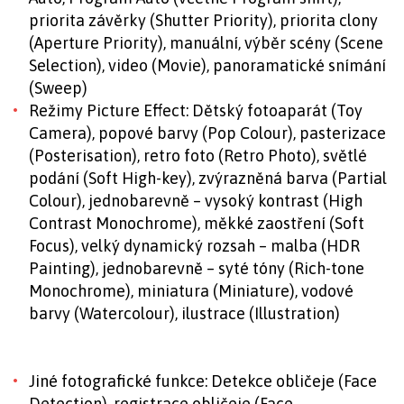
priorita závěrky (Shutter Priority), priorita clony
(Aperture Priority), manuální, výběr scény (Scene
Selection), video (Movie), panoramatické snímání
(Sweep)
Režimy Picture Effect: Dětský fotoaparát (Toy
Camera), popové barvy (Pop Colour), pasterizace
(Posterisation), retro foto (Retro Photo), světlé
podání (Soft High-key), zvýrazněná barva (Partial
Colour), jednobarevně – vysoký kontrast (High
Contrast Monochrome), měkké zaostření (Soft
Focus), velký dynamický rozsah – malba (HDR
Painting), jednobarevně – syté tóny (Rich-tone
Monochrome), miniatura (Miniature), vodové
barvy (Watercolour), ilustrace (Illustration)
Jiné fotografické funkce: Detekce obličeje (Face
Detection), registrace obličeje (Face