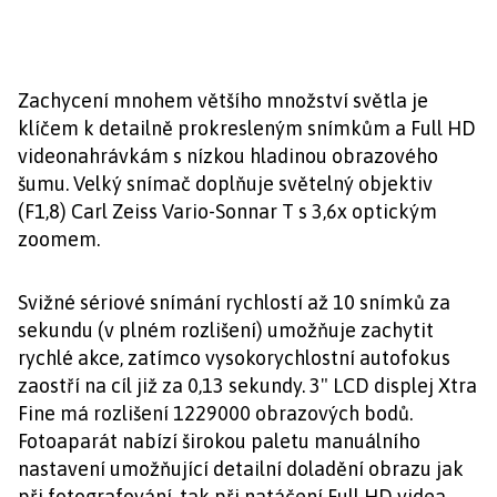
Zachycení mnohem většího množství světla je
klíčem k detailně prokresleným snímkům a Full HD
videonahrávkám s nízkou hladinou obrazového
šumu. Velký snímač doplňuje světelný objektiv
(F1,8) Carl Zeiss Vario-Sonnar T s 3,6x optickým
zoomem.
Svižné sériové snímání rychlostí až 10 snímků za
sekundu (v plném rozlišení) umožňuje zachytit
rychlé akce, zatímco vysokorychlostní autofokus
zaostří na cíl již za 0,13 sekundy. 3" LCD displej Xtra
Fine má rozlišení 1229000 obrazových bodů.
Fotoaparát nabízí širokou paletu manuálního
nastavení umožňující detailní doladění obrazu jak
při fotografování, tak při natáčení Full HD videa.